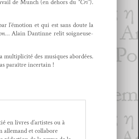
du tra­vail de Munch (en dehors du
“Cri”
).
 par l’é­mo­tion et qui est sans doute la
ion
… Alain Dan­tinne relit soigneuse­
 mul­ti­plic­ité des musiques abor­dées.
as paraître incertain !
ié en livres d’artistes ou à
n alle­mand et col­la­bore