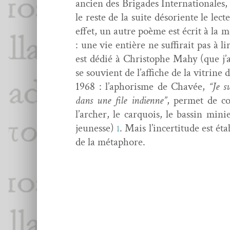
ancien des Brigades Inter­na­tionales
le reste de la suite désori­ente le lec
effet, un autre poème est écrit à la 
: une vie entière ne suf­fi­rait pas à 
est dédié à Christophe Mahy (que j’ai 
se sou­vient de l’af­fiche de la vit­rine 
1968 : l’apho­risme de Chavée,
“Je s
dans une file indi­enne”
, per­met de c
l’archer, le car­quois, le bassin min
jeunesse)
. Mais l’in­cer­ti­tude est 
1
de la métaphore.