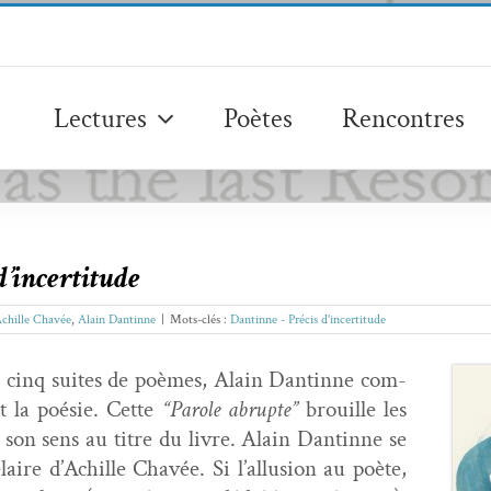
Lectures
Poètes
Rencontres
d’incertitude
chille Chavée
,
Alain Dantinne
|
Mots-clés :
Dantinne - Précis d'incertitude
e cinq suites de poèmes, Alain Dan­tinne com­
st la poésie. Cette
“Parole abrupte”
brouille les
 son sens au titre du livre. Alain Dan­tinne se
élaire d’Achille Chavée. Si l’al­lu­sion au poète,