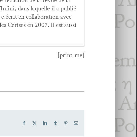
e rédac­tion de la revue de la
fi­ni, dans laque­lle il a pub­lié
 écrit en col­lab­o­ra­tion avec
s Ceris­es en 2007. Il est aus­si
[print-me]
i­er 2022
ras­sart,
Si je t’oublie
- 6
Facebook
X
LinkedIn
Tumblr
Pinterest
Email
 2020