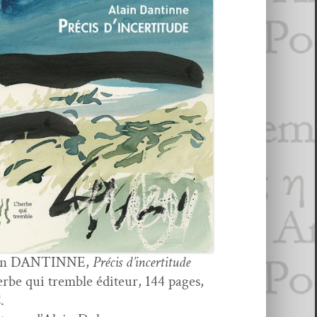
in DANTINNE,
Pré­cis d’in­cer­ti­tude
rbe qui trem­ble édi­teur, 144 pages,
€.