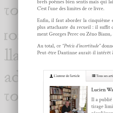
brefs poèmes bien sen­tis mais qui lais
C’est l’une des lim­ites de ce livre.
Enfin, il faut abor­der la cinquième 
plus attachante du recueil : il suf­f
ment Georges Perec ou Zéno Bianu, 
Au total, ce
“Pré­cis d’in­cer­ti­tude”
donne 
Peut-être Dan­tinne aurait-il intérêt à
L’au­teur de l’article
Tous ses arti
Lucien Wa
Il a pub­li
tirage lim­