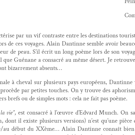
Pein
Com
ac­térise par un vif con­traste entre les des­ti­na­tions tou
ors de ces voy­ages. Alain Dan­tinne sem­ble avoir beau­c
 fleur de peau. S’il écrit un long poème lors de son voy­ag
eil que Gué­nane a con­sacré au même désert. Je retrou­ve
s sont bizarrement absents…
onale à cheval sur plusieurs pays européens, Dan­tinne y
et procède par petites touch­es. On y trou­ve des apho­rism
rs brefs ou de sim­ples mots : cela ne fait pas poème.
la vie”
, est con­sacré à l’œu­vre d’Ed­vard Munch. On s
, dont il existe plusieurs ver­sions) n’est qu’une pièce
le/au début du XXème… Alain Dan­tinne con­naît bien c