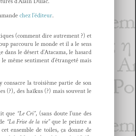
­tures d’Alain Dulac.
­mande
chez l’édi­teur
.
ris­tiques (com­ment dire autrement ?) et
oup par­cou­ru le monde et il a le sens
e dans le désert d’At­a­ca­ma, le hasard
 le même sen­ti­ment d’é­trangeté mais
 con­sacre la troisième par­tie de son
es (?), des haïkus (?) mais sou­vent le
ait que
“Le Cri”
, (sans doute l’une des
 de
“La Frise de la vie”
que le pein­tre a
et ensem­ble de toiles, ça donne de