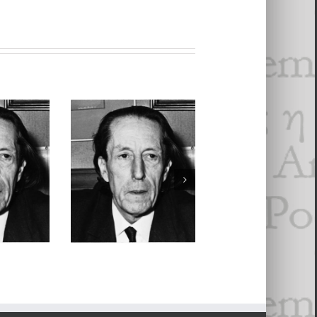
er 2020
uin 2019
Achille Chavé
e de
Achille Chavée,
2019
Du temps que
ée
Verdict
­dren
- 3 mars 2019
j’étais milliardai
018