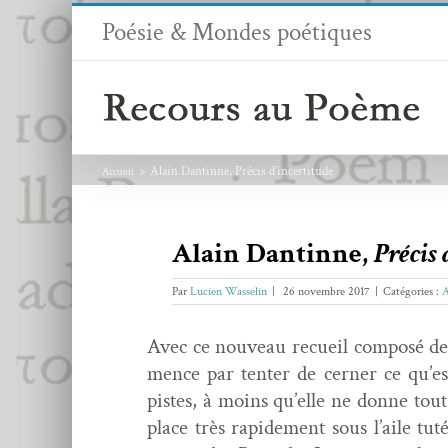
Passer
Poésie & Mondes poétiques
au
contenu
Alain Dantinne, Précis d’incertitude
Accueil
Alain Dantinne,
Précis 
Par
Lucien Wasselin
|
26 novembre 2017
|
Catégories :
A
Avec ce nou­veau recueil com­posé d
mence par ten­ter de cern­er ce qu’e
pistes, à moins qu’elle ne donne tout
place très rapi­de­ment sous l’aile tut