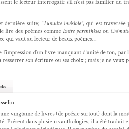
­sent le lecteur inter­ro­gatif s’il n’est pas fam­i­li­er 
et dernière suite;
“Tumulte invis­i­ble”
, qui est tra­ver­sée
it de lire des poèmes comme
Entre par­en­thès­es
ou
Cré­ma­t
ce qui vaut au lecteur de beaux poèmes…
l’im­pres­sion d’un livre man­quant d’u­nité de ton, par la
 resser­rer son écri­t­ure ou ses choix ; mais je ne veux p
cles
sselin
é une ving­taine de livres (de poésie surtout) dont la moit
ité. Présent dans plusieurs antholo­gies, il a été traduit e