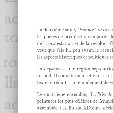
La deux­ième suite,
“Errance”
, se car­
les poètes de prédilec­tion emportés l
de la protes­ta­tion et de la révolte à
veut que j’aie lu, peu avant, le recu
les aspects his­toriques et poli­tique
La
Laponie
est une région septen­tri­
recueil. Il con­naît bien cette terre 
texte se réduit à un empile­ment de ve
Le qua­trième ensem­ble,
“La Frise de 
pein­tures les plus célèbres de Munch
assem­blée à la fin du XIXème sièc