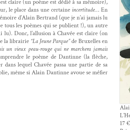
, est claire (un poème est dédié à sa mémoire),
teur, le place dans une cer­taine
incer­ti­tude
… En
mémoire d’Alain Bertrand (que je n’ai jamais lu
lire tous les poèmes qui se pub­lient !), un autre
lu). Donc, l’al­lu­sion à Chavée est claire (on
de la librairie
“La Jeune Par­que”
de Brux­elles en
uis un vieux peau-rouge qui ne marchera jamais
om­pren­dre le poème de Dan­tinne (la flèche,
ier dans lequel Chavée pas­sa une par­tie de sa
établie, même si Alain Dan­tinne avoue se méfi­er
Ala
L’He
17 