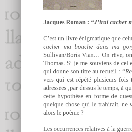
Jacques Roman :
“J’i­rai cacher
C’est un livre énig­ma­tique que celu
cacher ma bouche dans ma gor
Sullivan/Boris Vian… On rêve, on rê
Thomas. Si je me sou­viens de cell
qui donne son titre au recueil :
“Re
vers qui est répété plusieurs fois
adressées ‚par dessus le temps, à qu
cette hypothèse en forme de ques­
quelque chose qui le trahi­rait, ne v
alors le poème ?
Les occur­rences rel­a­tives à la guerr