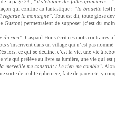
i de la page 23 ;
“il s’éloigne des folles gram­inées…”
façon qui con­fine au fan­tas­tique :
“la brou­ette
[est]
a
aï regarde la mon­tagne”
. Tout est dit, toute glose de
e Gus­ton) per­me­t­traient de sup­pos­er (c’est du m
le du rien”
, Gas­pard Hons écrit ces mots con­traires à
ots s’in­scrivent dans un vil­lage qui n’est pas nom­mé
Dès lors, ce qui se décline, c’est la vie, une vie à reb
e vie qui prélève au livre sa lumière, une vie qui est
la mer­veille me con­stru­it / Le rien me comble”
. Alor
e sorte de réal­ité éphémère, faite de pau­vreté, y com