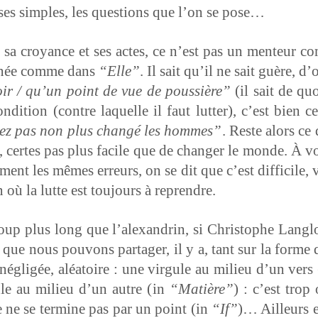
ses sim­ples, les ques­tions que l’on se pose…
sa croy­ance et ses actes, ce n’est pas un menteur co
ournée comme dans
“Elle”
. Il sait qu’il ne sait guère, d
avoir / qu’un point de vue de pous­sière”
(il sait de quo
di­tion (con­tre laque­lle il faut lut­ter), c’est bien c
n’avez pas non plus changé les hommes”
. Reste alors ce 
re, certes pas plus facile que de chang­er le monde. À v
­ment les mêmes erreurs, on se dit que c’est dif­fi­cile, 
on où la lutte est tou­jours à reprendre.
­coup plus long que l’alexan­drin, si Christophe Lan­
que nous pou­vons partager, il y a, tant sur la forme
t nég­ligée, aléa­toire : une vir­gule au milieu d’un vers
ule au milieu d’un autre (in
“Matière”
) : c’est trop
 ne se ter­mine pas par un point (in
“If”
)… Ailleurs e