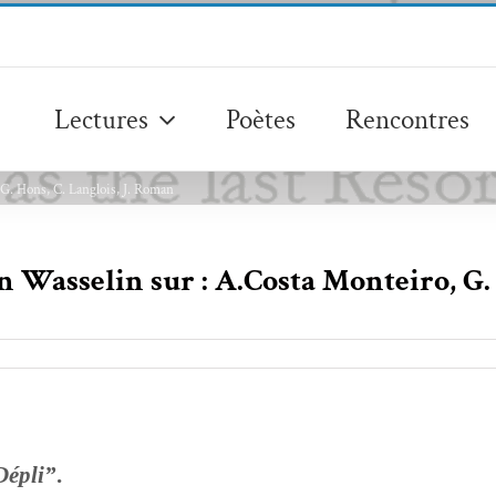
Lectures
Poètes
Rencontres
 G. Hons, C. Langlois, J. Roman
n Wasselin sur : A.Costa Monteiro, G. 
Dépli”
.