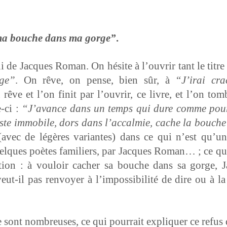
 ma bouche dans ma gorge”
.
i de Jacques Roman. On hésite à l’ou­vrir tant le titre s
ge”
. On rêve, on pense, bien sûr, à
“J’i­rai c
ve et l’on finit par l’ou­vrir, ce livre, et l’on to
e-ci :
“J’a­vance dans un temps qui dure comme pour
ste immo­bile, dors dans l’ac­calmie, cache la bouch
 (avec de légères vari­antes) dans ce qui n’est qu’un
elques poètes fam­i­liers, par Jacques Roman… ; ce qui r
tion : à vouloir cacher sa bouche dans sa gorge, J
eut-il pas ren­voy­er à l’im­pos­si­bil­ité de dire ou à
e sont nom­breuses, ce qui pour­rait expli­quer ce refus de 