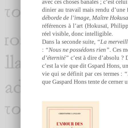
avec ces choses banales ; c’est celu
dinier au tra­vail mais ren­du d’une 
débor­de de l’im­age, Maître Hokus
références à l’art (Hokusaï, Philipp
réel vis­i­ble, donc intelligible.
Dans la sec­onde suite,
“La mer­veil
:
“Nous ne pos­sé­dons rien”
. Ces m
d’é­ter­nité”
c’est à dire d’ab­solu ? 
c’est la vie que dit Gspard Hons, un
vie qui se définit par ces ter­mes :
“
que Gas­pard Hons tente de cern­er un