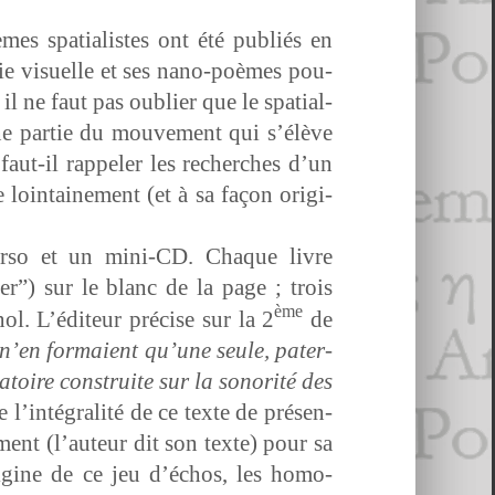
es spa­tial­istes ont été pub­liés en
ie visuelle et ses nano-poèmes pou­
 ne faut pas oubli­er que le spa­tial­
e par­tie du mou­ve­ment qui s’élève
aut-il rap­pel­er les recherch­es d’un
oin­taine­ment (et à sa façon orig­i­
ver­so et un mini-CD. Chaque livre
ier”) sur le blanc de la page ; trois
ème
ol. L’édi­teur pré­cise sur la 2
de
 n’en for­maient qu’une seule, pater­
­toire con­stru­ite sur la sonorité des
 l’in­té­gral­ité de ce texte de présen­
ment (l’au­teur dit son texte) pour sa
rig­ine de ce jeu d’é­chos, les homo­