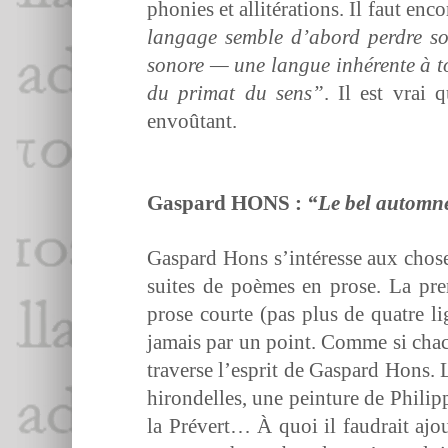
phonies et allitéra­tions. Il faut enco
lan­gage sem­ble d’abord per­dre so
sonore — une langue inhérente à tout
du pri­mat du sens”
. Il est vrai 
envoûtant.
Gas­pard HONS :
“Le bel automn
Gas­pard Hons s’in­téresse aux chos
suites de poèmes en prose. La pre­m
prose courte (pas plus de qua­tre li
jamais par un point. Comme si cha­cu
tra­verse l’e­sprit de Gas­pard Hons
hiron­delles, une pein­ture de Philip
la Prévert… À quoi il faudrait ajoute