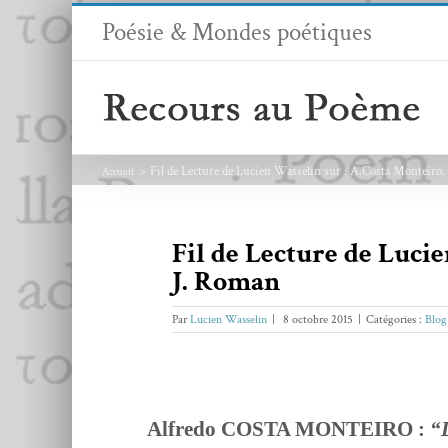
Passer
Poésie & Mondes poétiques
au
contenu
Fil de Lecture de Lucien Wasselin sur : A.Costa Monteiro,
Accueil
Fil de Lecture de Lucie
J. Roman
Par
Lucien Wasselin
|
8 octobre 2015
|
Catégories :
Blog
Alfre­do COSTA MONTEIRO :
“