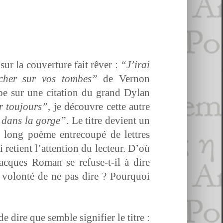
ur la cou­ver­ture fait rêver :
“J’i­rai
racher sur vos tombes”
de Ver­non
mbe sur une cita­tion du grand Dylan
 tou­jours”
, je décou­vre cette autre
e dans la gorge”
. Le titre devient un
 long poème entre­coupé de let­tres
etient l’at­ten­tion du lecteur. D’où
acques Roman se refuse-t-il à dire
 la volon­té de ne pas dire ? Pourquoi
dire que sem­ble sig­ni­fi­er le titre :