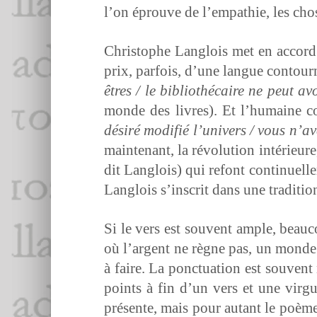
l’on éprou­ve de l’empathie, les cho
Christophe Lan­glois met en accord 
prix, par­fois, d’une langue con­t
êtres / le bib­lio­thé­caire ne peut 
monde des livres). Et l’hu­maine con­
désiré mod­i­fié l’u­nivers / vous 
main­tenant, la révo­lu­tion intérieu
dit Lan­glois) qui refont con­tin­uelle
Lan­glois s’in­scrit dans une tra­di­ti
Si le vers est sou­vent ample, beau
où l’ar­gent ne règne pas, un monde 
à faire. La ponc­tu­a­tion est sou­ven
points à fin d’un vers et une vir­g
présente, mais pour autant le poème