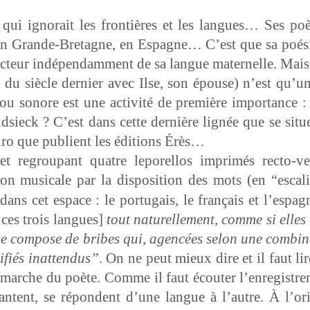
qui igno­rait les fron­tières et les langues… Ses poèm
 en Grande-Bre­tagne, en Espagne… C’est que sa poés
ecteur indépen­dam­ment de sa langue mater­nelle. Mais il
 du siè­cle dernier avec Ilse, son épouse) n’est qu’un
u sonore est une activ­ité de pre­mière impor­tance : f
sieck ? C’est dans cette dernière lignée que se situe l
iro que pub­lient les édi­tions Érès…
 regroupant qua­tre lep­orel­los imprimés rec­to-
ion musi­cale par la dis­po­si­tion des mots (en “escal
ns cet espace : le por­tu­gais, le français et l’es­pag­n
 ces trois langues]
tout naturelle­ment, comme si elles
 se com­pose de bribes qui, agencées selon une com­bi­na
ifiés inat­ten­dus”
. On ne peut mieux dire et il faut lire
 démarche du poète. Comme il faut écouter l’en­reg­istre
hantent, se répon­dent d’une langue à l’autre. À l’o­