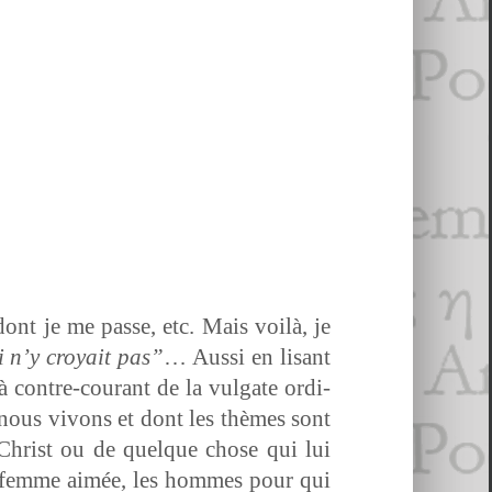
ont je me passe, etc. Mais voilà, je
i n’y croy­ait pas”
… Aus­si en lisant
à con­tre-courant de la vul­gate ordi­
e nous vivons et dont les thèmes sont
u Christ ou de quelque chose qui lui
 la femme aimée, les hommes pour qui