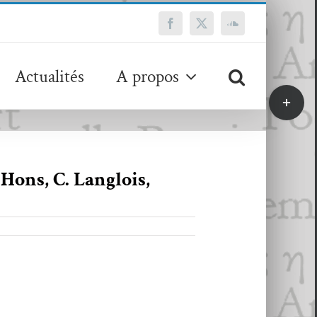
Facebook
X
SoundCloud
Actualités
A propos
Bascule
de
la
zone
de
Hons, C. Langlois,
la
barre
coulissa