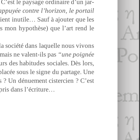
C’est le paysage ordi­naire d’un jar­
ppuyée con­tre l’hori­zon, le por­tail
vient inutile… Sauf à ajouter que les
oins mon hypothèse) que l’art rend le
 la société dans laque­lle nous vivons
 mais ne valent-ils pas
“une poignée
ours des habi­tudes sociales. Dès lors,
 placée sous le signe du partage. Une
s ? Un dénue­ment cis­ter­cien ? C’est
­pris dans l’écriture…