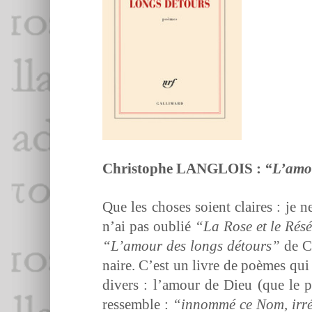
Christophe LANGLOIS :
“L’amou
Que les choses soient claires : je 
n’ai pas oublié
“La Rose et le Résé
“L’amour des longs détours”
de Ch
naire. C’est un livre de poèmes qui 
divers : l’amour de Dieu (que le po
ressem­ble :
“innom­mé ce Nom, irré