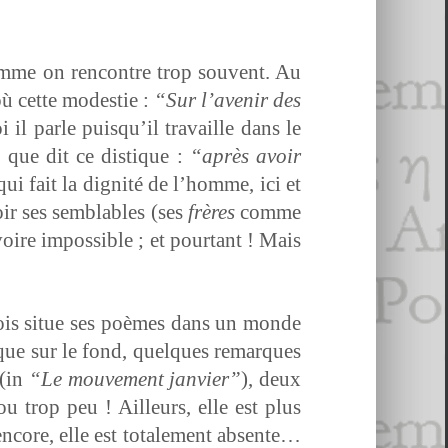
mme on ren­con­tre trop sou­vent. Au
’où cette mod­estie :
“Sur l’avenir des
i il par­le puisqu’il tra­vaille dans le
e que dit ce dis­tique :
“après avoir
qui fait la dig­nité de l’homme, ici et
oir ses sem­blables (ses
frères
comme
voire impos­si­ble ; et pour­tant ! Mais
glois situe ses poèmes dans un monde
 que sur le fond, quelques remar­ques
 (in
“Le mou­ve­ment jan­vi­er”
), deux
 ou trop peu ! Ailleurs, elle est plus
ncore, elle est totale­ment absente…