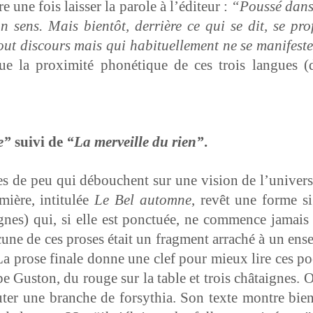
re une fois laiss­er la parole à l’édi­teur :
“Poussé dans 
n sens. Mais bien­tôt, der­rière ce qui se dit, se pro
 dis­cours mais qui habituelle­ment ne se man­i­feste
que la prox­im­ité phoné­tique de ces trois langues (
e”
suivi de
“La mer­veille du rien”
.
es de peu qui débouchent sur une vision de l’u­ni­ver
ière, inti­t­ulée
Le Bel automne
, revêt une forme si
gnes) qui, si elle est ponc­tuée, ne com­mence jamais
ne de ces pros­es était un frag­ment arraché à un ense
. La prose finale donne une clef pour mieux lire ces poè
pe Gus­ton, du rouge sur la table et trois châ­taignes. 
r une branche de for­syth­ia. Son texte mon­tre bien l’