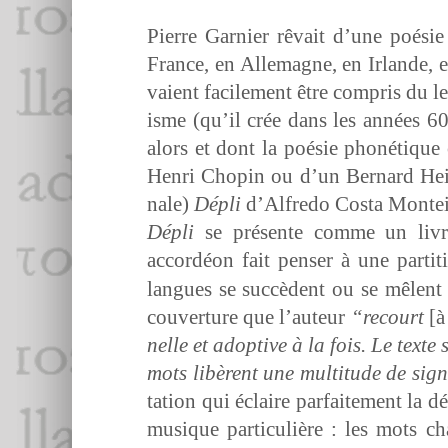
Pierre Gar­nier rêvait d’une poésie 
France, en Alle­magne, en Irlande,
vaient facile­ment être com­pris du l
isme (qu’il crée dans les années 60
alors et dont la poésie phoné­tique o
Hen­ri Chopin ou d’un Bernard Hei­d­
nale)
Dépli
d’Al­fre­do Cos­ta Mon­te
Dépli
se présente comme un livret
accordéon fait penser à une par­ti­t
langues se suc­cè­dent ou se mêlent da
cou­ver­ture que l’au­teur
“recourt
[à
nelle et adop­tive à la fois. Le texte
mots libèrent une mul­ti­tude de sig­n
ta­tion qui éclaire par­faite­ment la
musique par­ti­c­ulière : les mots c