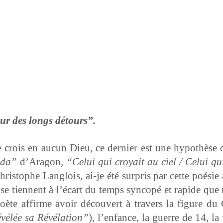
r des longs détours”.
ne crois en aucun Dieu, ce dernier est une hypothèse d
­da”
d’Aragon,
“Celui qui croy­ait au ciel / Celui qu
ristophe Lan­glois, ai-je été sur­pris par cette poésie 
se tien­nent à l’é­cart du temps syn­copé et rapi­de qu
ète affirme avoir décou­vert à tra­vers la fig­ure d
vélée sa Révéla­tion”
), l’en­fance, la guerre de 14,