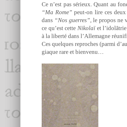
Ce n’est pas sérieux. Quant au fond,
“Ma Rome”
peut-on lire ces deux
dans
“Nos guer­res”
, le pro­pos ne 
ce qu’est cette
Niko­laï
et l’i­dolâtri
à la lib­erté dans l’Alle­magne réunif
Ces quelques reproches (par­mi d’aut
giaque rare et bienvenu…