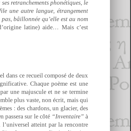
ses retranche­ments phoné­tiques, le
­file une autre langue, étrange­ment
 pas, bâil­lon­née qu’elle est au nom
d’o­rig­ine latine) aide… Mais c’est
sel dans ce recueil com­posé de deux
g­ni­fica­tive. Chaque poème est une
 par une majus­cule et ne se ter­mine
m­ble plus vaste, non écrit, mais qui
mes : des chardons, un glac­i­er, des
On passera sur le côté
“Inven­taire”
à
u­ni­versel atteint par la ren­con­tre