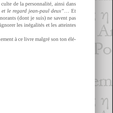
te de la per­son­nal­ité, ain­si dans
ux et le regard jean-paul deux”
… Et
gno­rants (dont je suis) ne savent pas
gnor­er les iné­gal­ités et les atteintes
­ment à ce livre mal­gré son ton élé­