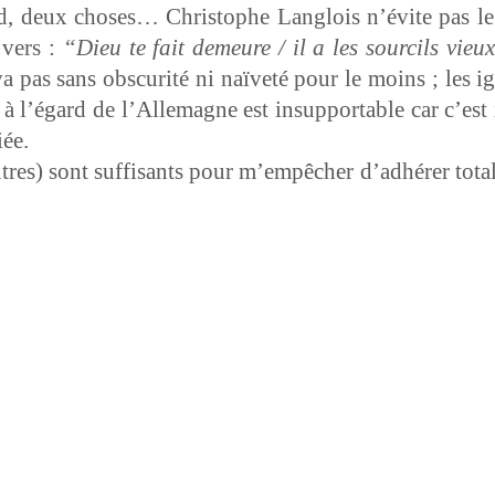
 deux choses… Christophe Lan­glois n’évite pas le cul
 vers :
“Dieu te fait demeure / il a les sour­cils vie
va pas sans obscu­rité ni naïveté pour le moins ; les i
e à l’é­gard de l’Alle­magne est insup­port­able car c’est i
iée.
res) sont suff­isants pour m’empêcher d’ad­hér­er totale