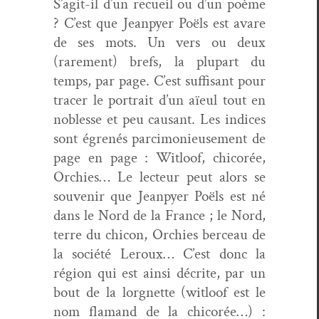
S’ag­it-il d’un recueil ou d’un poème
? C’est que Jean­py­er Poëls est avare
de ses mots. Un vers ou deux
(rarement) brefs, la plu­part du
temps, par page. C’est suff­isant pour
trac­er le por­trait d’un aïeul tout en
noblesse et peu cau­sant. Les indices
sont égrenés parci­monieuse­ment de
page en page : Wit­loof, chicorée,
Orchies… Le lecteur peut alors se
sou­venir que Jean­py­er Poëls est né
dans le Nord de la France ; le Nord,
terre du chicon, Orchies berceau de
la société Ler­oux… C’est donc la
région qui est ain­si décrite, par un
bout de la lorgnette (wit­loof est le
nom fla­mand de la chicorée…) :