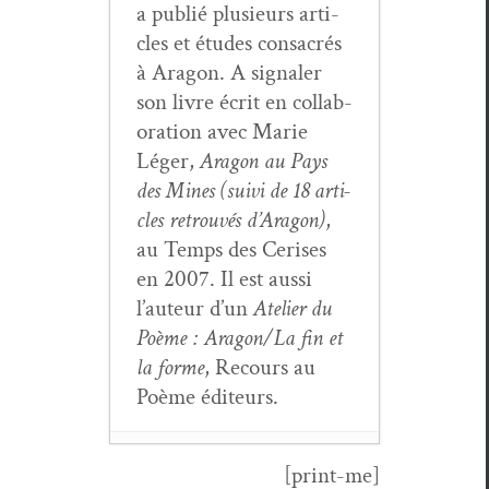
a pub­lié plusieurs arti­
cles et études con­sacrés
à Aragon. A sig­naler
son livre écrit en col­lab­
o­ra­tion avec Marie
Léger,
Aragon au Pays
des Mines (suivi de 18 arti­
cles retrou­vés d’Aragon)
,
au Temps des Ceris­es
en 2007. Il est aus­si
l’au­teur d’un
Ate­lier du
Poème : Aragon/La fin et
la forme
, Recours au
Poème éditeurs.
[print-me]
Le rôle de la doc­u­