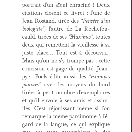
por­trait d’un aïeul enrac­iné ! Deux
cita­tions closent ce livret : l’une de
Jean Ros­tand, tirée des
“Pen­sées d’un
biol­o­giste”
, l’autre de La Rochefou­
cauld, tirées de ses
“Maximes”,
toutes
deux qui remet­tent la vieil­lesse à sa
juste place… Tout est à décou­vrir.
Mais qu’on ne s’y trompe pas : cette
con­ci­sion est gage de qual­ité. Jean­
py­er Poëls édite aus­si des
“estam­pes
pau­vres”
avec les moyens du bord
tirées à petit nom­bre d’ex­em­plaires
et qu’il envoie à ses amis et assim­
ilés. C’est réjouis­sant même si l’on
remar­que la même parci­monie à l’é­
gard de la langue, ce qui explique