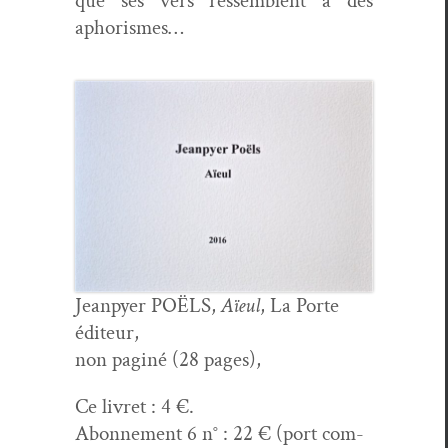
que ses vers ressem­blent à des
aphorismes…
Jean­py­er POËLS,
Aïeul
, La Porte
éditeur,
non pag­iné (28 pages),
Ce livret : 4 €.
Abon­nement 6 n° : 22 € (port com­