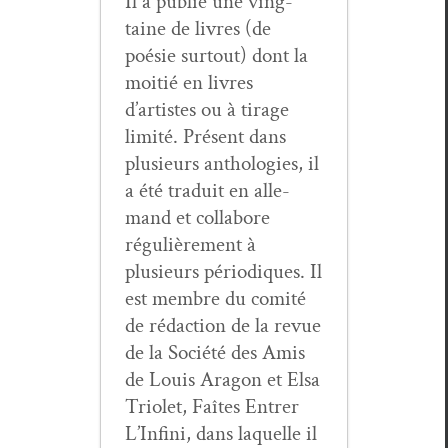
Il a pub­lié une ving­
taine de livres (de
poésie surtout) dont la
moitié en livres
d’artistes ou à tirage
lim­ité. Présent dans
plusieurs antholo­gies, il
a été traduit en alle­
mand et col­la­bore
régulière­ment à
plusieurs péri­odiques. Il
est mem­bre du comité
de rédac­tion de la revue
de la Société des Amis
de Louis Aragon et Elsa
Tri­o­let, Faîtes Entr­er
L’In­fi­ni, dans laque­lle il