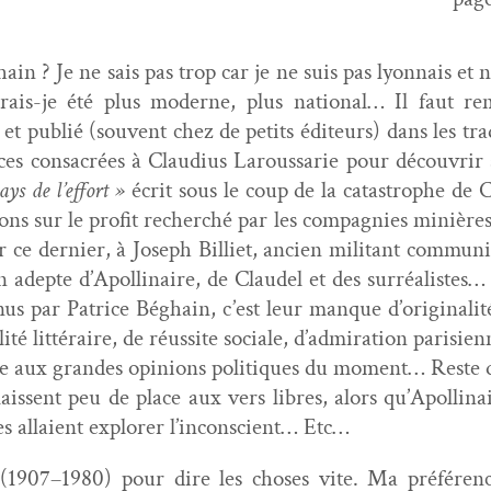
in ? Je ne sais pas trop car je ne suis pas lyon­nais et n’
rais-je été plus mod­erne, plus nation­al… Il faut re
 pub­lié (sou­vent chez de petits édi­teurs) dans les tra­di
tices con­sacrées à Claudius Larous­sarie pour décou­vri
ys de l’effort »
écrit sous le coup de la cat­a­stro­phe de
tions sur le prof­it recher­ché par les com­pag­nies minièr
r ce dernier, à Joseph Bil­li­et, ancien mil­i­tant com­mu­
depte d’Apollinaire, de Claudel et des sur­réal­istes… Il
nus par Patrice Béghain, c’est leur manque d’originalité
l­ité lit­téraire, de réus­site sociale, d’admiration parisi­
le aux grandes opin­ions poli­tiques du moment… Reste que
lais­sent peu de place aux vers libres, alors qu’Apolli
stes allaient explor­er l’inconscient… Etc…
(1907–1980) pour dire les choses vite. Ma préfére