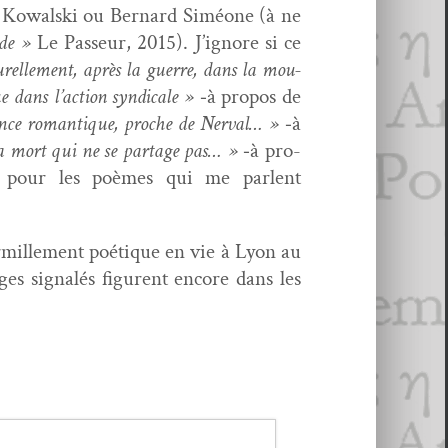
r Kowal­s­ki ou Bernard Siméone (à ne
de »
Le Passeur, 2015). J’ignore si ce
turelle­ment, après la guerre, dans la mou­
e dans l’action syn­di­cale »
‑à pro­pos de
­gence roman­tique, proche de Ner­val… »
‑à
 la mort qui ne se partage pas… »
‑à pro­
u pour les poèmes qui me par­lent
ur­mille­ment poé­tique en vie à Lyon au
ges sig­nalés fig­urent encore dans les