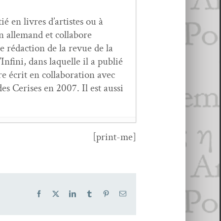
ié en livres d’artistes ou à
n alle­mand et col­la­bore
e rédac­tion de la revue de la
fi­ni, dans laque­lle il a pub­lié
 écrit en col­lab­o­ra­tion avec
s Ceris­es en 2007. Il est aus­si
[print-me]
i­er 2022
Facebook
X
LinkedIn
Tumblr
Pinterest
Email