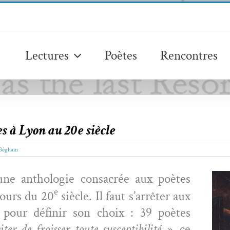
Lectures
Poètes
Rencontres
es à Lyon au 20e siècle
 Béghain
une antholo­gie con­sacrée aux poètes
e
cours du 20
siè­cle. Il faut s’arrêter aux
 pour définir son choix : 39 poètes
ter de froiss­er toute sus­cep­ti­bil­ité »
, ce