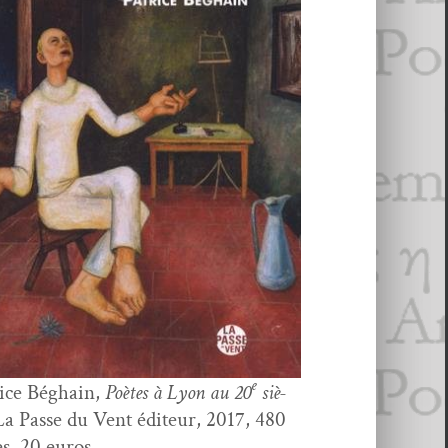
e
ice Béghain,
Poètes à Lyon au 20
siè­
a Passe du Vent édi­teur, 2017, 480
s, 20 euros.