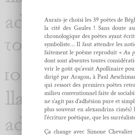
Aurais-je choisi les 39 poètes de Bégha
la cité des Gaules ! Sans doute au
chronologique des poètes ayant écrit et
sym­bol­iste… Il faut atten­dre les no
faite­ment le poème repro­duit
« Au pa
dont sont absentes toutes con­sid­éra­
vrir le goût qu’avait Apol­li­naire pou
dirigé par Aragon, à Paul Aeschi­man a
qui ressort des pre­miers poètes rete
milieu con­ven­tion­nel faite de socia­bi
ne s’agit pas d’adhésion pure et sim­p
plus sou­vent en alexan­drins rimés) 
l’écriture poé­tique, que les sur­réal­i
Ça change avec Simone Cheva­lier 