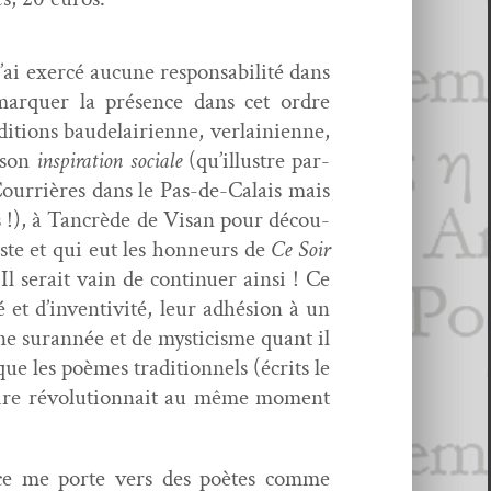
ai exer­cé aucune respon­s­abil­ité dans
mar­quer la présence dans cet ordre
­tions baude­lairi­enne, ver­laini­enne,
r son
inspi­ra­tion sociale
(qu’illustre par­
 Cour­rières dans le Pas-de-Calais mais
es !), à Tan­crède de Visan pour décou­
niste et qui eut les hon­neurs de
Ce Soir
 serait vain de con­tin­uer ain­si ! Ce
 et d’inventivité, leur adhé­sion à un
enne suran­née et de mys­ti­cisme quant il
 les poèmes tra­di­tion­nels (écrits le
naire révo­lu­tion­nait au même moment
nce me porte vers des poètes comme