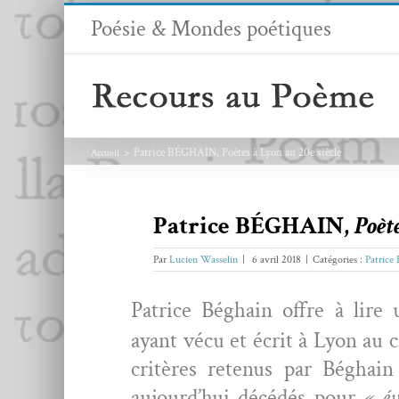
Passer
Poésie & Mondes poétiques
au
contenu
Patrice BÉGHAIN, Poètes à Lyon au 20e siècle
Accueil
Patrice BÉGHAIN,
Poèt
Par
Lucien Wasselin
|
6 avril 2018
|
Catégories :
Patrice
Patrice Béghain offre à lire 
ayant vécu et écrit à Lyon au 
critères retenus par Béghain
aujourd’hui décédés pour
« évi