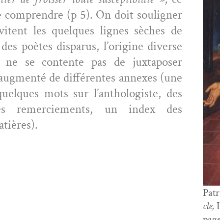
 com­pren­dre (p 5). On doit soulign­er
i­tent les quelques lignes sèch­es de
e des poètes dis­parus, l’origine diverse
e se con­tente pas de jux­ta­pos­er
 aug­men­té de dif­férentes annex­es (une
e, quelques mots sur l’anthologiste, des
 des remer­ciements, un index des
atières).
Patr
cle,
L
page