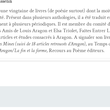
sselin
é une ving­taine de livres (de poésie surtout) dont la moit
ité. Présent dans plusieurs antholo­gies, il a été traduit e
ment à plusieurs péri­odiques. Il est mem­bre du comité d
 Amis de Louis Aragon et Elsa Tri­o­let, Faîtes Entr­er L’In­
rti­cles et études con­sacrés à Aragon. A sig­naler son livre
Mines (suivi de 18 arti­cles retrou­vés d’Aragon)
, au Temps de
 Aragon/La fin et la forme
, Recours au Poème éditeurs.
­ta­tion dans
Les Com­mu­nistes
de Louis Aragon
- 20 févr
de voy­ages
- 5 juil­let 2021
 même dans les livres
- 21 févri­er 2021
t 30
- 5 jan­vi­er 2021
le d’attente
- 5 jan­vi­er 2021
 même dans les livres
- 6 octo­bre 2020