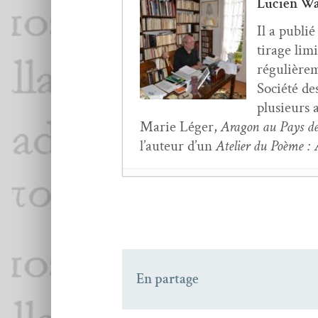
Lucien Wa
Il a pub­li
tirage lim­
régulière­
Société des
plusieurs a
Marie Léger,
Aragon au Pays des 
l’au­teur d’un
Ate­lier du Poème :
Le rôle de la doc­u­men
Julien Blaine,
Car­nets 
Eve Lern­er,
Partout et
Revue Cabaret n° 29 e
En partage
Frédéric Tison,
La Tab
Eve Lern­er,
Partout et