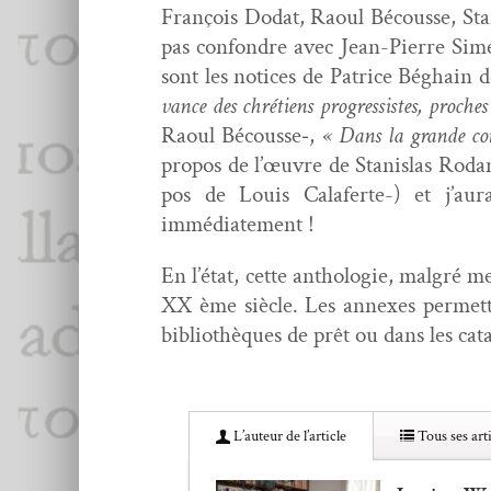
François Dodat, Raoul Bécousse, Stan
pas con­fon­dre avec Jean-Pierre Si
sont les notices de Patrice Béghain d
vance des chré­tiens pro­gres­sistes, proche
Raoul Bécousse‑,
« Dans la grande con­
pro­pos de l’œuvre de Stanis­las Roda
pos de Louis Calaferte-) et j’au
immédiatement !
En l’état, cette antholo­gie, mal­gré m
XX ème siè­cle. Les annex­es per­me­t­
bib­lio­thèques de prêt ou dans les cat
L’au­teur de l’article
Tous ses arti