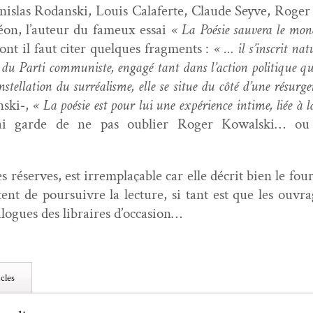
is­las Rodan­s­ki, Louis Calaferte, Claude Seyve, Roge
méon, l’auteur du fameux essai
« La Poésie sauvera le mon
ont il faut citer quelques frag­ments :
« … il s’inscrit na
s du Par­ti com­mu­niste, engagé tant dans l’action poli­tique qu
stel­la­tion du sur­réal­isme, elle se situe du côté d’une résur
nski‑,
« La poésie est pour lui une expéri­ence intime, liée à
rai garde de ne pas oubli­er Roger Kowal­s­ki… o
es réserves, est irrem­plaçable car elle décrit bien le fo
tent de pour­suiv­re la lec­ture, si tant est que les ouvra
­a­logues des libraires d’occasion…
cles