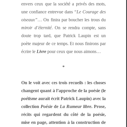
envers ceux que la société a privés des mots,
une con­fi­ance entre­vue dans
“Le Courage des
oiseaux”
… On fini­ra par bouch­er les trous du
miroir d’é­ter­nité
. On se ren­dra compte, sans
doute trop tard, que Patrick Laupin est un
poète majeur de ce temps. Et nous finirons par
écrire le
Livre
pour ceux que nous aimons…
*
On le voit avec ces trois recueils : les choses
changent quant à l’ap­proche de la poésie (le
poétisme
aurait écrit Patrick Laupin) avec la
col­lec­tion
Poésie
de
La Rumeur libre
. Prose,
réc­its qui regar­dent du côté de la poésie,
mise en page, atten­tion à la con­struc­tion de