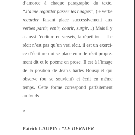
d’amorce à chaque para­graphe du texte,
“J’aime regarder pass­er les nuages”
, (le verbe
regarder
faisant place suc­ces­sive­ment aux
verbes
par­tir
,
venir
,
courir
,
sur­gir
…) Mais il y
a aus­si l’écri­t­ure en ver­sets, la répéti­tion… Le
réc­it n’est pas qu’un vrai réc­it, il est un exer­ci­
ce d’écri­t­ure qui se place entre le réc­it pro­pre­
ment dit et le poème en prose. Il est à l’im­age
de la posi­tion de Jean-Charles Bous­quet qui
observe (ou se sou­vient) et écrit en même
temps. Cette forme cor­re­spond par­faite­ment
au fonds.
*
Patrick LAUPIN :
“LE DERNIER