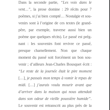
Dans la sec­onde par­tie,
“Les voix dans le
vent…”
, la prose domine : 29 réc­its pour 7
poèmes, si j’ai bien comp­té… Nos­tal­gie et sou­
venirs sont à l’o­rig­ine de ces textes (le grand-
père, par exem­ple, tra­verse aus­si bien un
poème que quelques réc­its). Le passé est prég­
nant : les sou­venirs font revivre ce passé,
presque char­nelle­ment. Non que chaque
moment du passé soit for­cé­ment un bon sou­
venir ; d’ailleurs Jean-Charles Bous­quet écrit :
“Le reste de la journée était le pire moment
[…]
, je pas­sais mon temps à vom­ir le repas de
midi.
[…]
j’au­rais voulu mourir avant que
d’ar­riv­er dans la mai­son qui nous attendait
dans son odeur de vieille pous­sière humide”
.
Le sou­venir est retran­scrit au plus près de la