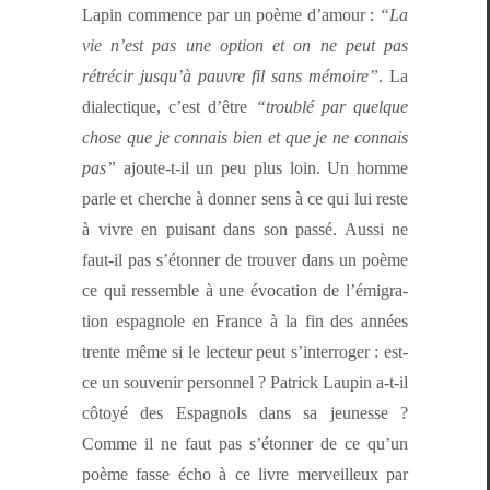
Lapin com­mence par un poème d’amour :
“La
vie n’est pas une option et on ne peut pas
rétré­cir jusqu’à pau­vre fil sans mémoire”
. La
dialec­tique, c’est d’être
“trou­blé par quelque
chose que je con­nais bien et que je ne con­nais
pas”
ajoute-t-il un peu plus loin. Un homme
par­le et cherche à don­ner sens à ce qui lui reste
à vivre en puisant dans son passé. Aus­si ne
faut-il pas s’é­ton­ner de trou­ver dans un poème
ce qui ressem­ble à une évo­ca­tion de l’émi­gra­
tion espag­nole en France à la fin des années
trente même si le lecteur peut s’in­ter­roger : est-
ce un sou­venir per­son­nel ? Patrick Laupin a‑t-il
côtoyé des Espag­nols dans sa jeunesse ?
Comme il ne faut pas s’é­ton­ner de ce qu’un
poème fasse écho à ce livre mer­veilleux par