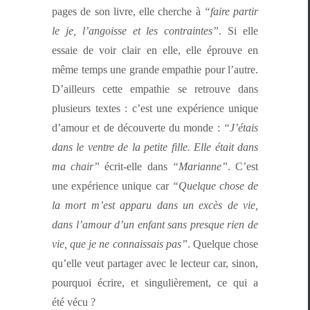
pages de son livre, elle cherche à
“faire par­tir
le je, l’an­goisse et les con­traintes”
. Si elle
essaie de voir clair en elle, elle éprou­ve en
même temps une grande empathie pour l’autre.
D’ailleurs cette empathie se retrou­ve dans
plusieurs textes : c’est une expéri­ence unique
d’amour et de décou­verte du monde :
“J’é­tais
dans le ven­tre de la petite fille. Elle était dans
ma chair”
écrit-elle dans
“Mar­i­anne”
. C’est
une expéri­ence unique car
“Quelque chose de
la mort m’est apparu dans un excès de vie,
dans l’amour d’un enfant sans presque rien de
vie, que je ne con­nais­sais pas”
. Quelque chose
qu’elle veut partager avec le lecteur car, sinon,
pourquoi écrire, et sin­gulière­ment, ce qui a
été vécu ?