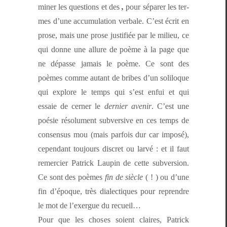
min­er les ques­tions et des
,
pour sépar­er les ter­
mes d’une accu­mu­la­tion ver­bale. C’est écrit en
prose, mais une prose jus­ti­fiée par le milieu, ce
qui donne une allure de poème à la page que
ne dépasse jamais le poème. Ce sont des
poèmes comme autant de bribes d’un solil­oque
qui explore le temps qui s’est enfui et qui
essaie de cern­er le
dernier avenir
. C’est une
poésie résol­u­ment sub­ver­sive en ces temps de
con­sen­sus mou (mais par­fois dur car imposé),
cepen­dant tou­jours dis­cret ou larvé : et il faut
remerci­er Patrick Laupin de cette sub­ver­sion.
Ce sont des poèmes
fin de siè­cle
( ! ) ou d’une
fin d’époque, très dialec­tiques pour repren­dre
le mot de l’ex­er­gue du recueil…
Pour que les choses soient claires, Patrick