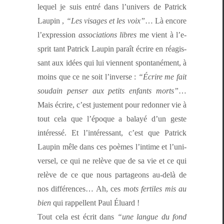
lequel je suis entré dans l’u­nivers de Patrick
Laupin ,
“Les vis­ages et les voix”
… Là encore
l’ex­pres­sion
asso­ci­a­tions libres
me vient à l’e­
sprit tant Patrick Laupin paraît écrire en réagis­
sant aux idées qui lui vien­nent spon­tané­ment, à
moins que ce ne soit l’in­verse :
“Écrire me fait
soudain penser aux petits enfants morts”
…
Mais écrire, c’est juste­ment pour redonner vie à
tout cela que l’époque a bal­ayé d’un geste
intéressé. Et l’in­téres­sant, c’est que Patrick
Laupin mêle dans ces poèmes l’in­time et l’u­ni­
versel, ce qui ne relève que de sa vie et ce qui
relève de ce que nous parta­geons au-delà de
nos dif­férences… Ah, ces
mots fer­tiles mis au
bien
qui rap­pel­lent Paul Éluard !
Tout cela est écrit dans
“une langue du fond