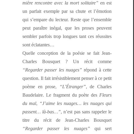
mière ren­con­tre avec la mort soli­taire”
en est
un par­fait exem­ple par sa chute et l’é­mo­tion
qui s’empare du lecteur. Reste que l’ensem­ble
peut paraître iné­gal, que les pros­es peu­vent
sem­bler par­fois trop longues tant ces réus­sites
sont éclatantes…
Quelle con­cep­tion de la poésie se fait Jean-
Charles Bous­quet ? Un réc­it comme
“Regarder pass­er les nuages”
répond à cette
ques­tion. Il fait irré­sistible­ment penser à ce petit
poème en prose,
“L’É­tranger”
, de Charles
Baude­laire. Le frag­ment du poète des
Fleurs
du mal
,
“J’aime les nuages… les nuages qui
passent… là-bas…”
, n’est pas sans rap­pel­er le
titre du réc­it de Jean-Charles Bous­quet
“Regarder pass­er les nuages”
qui sert