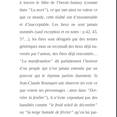
à tra­vers le fil­tre de l’heroïc-fan­ta­sy (comme
dans
“La mort”
), ce qui met ain­si en valeur ce
que ce monde, cette réal­ité ont d’in­souten­able
et d’i­nac­cept­able. Les lieux ne sont jamais
nom­més (sauf excep­tion et en notes : p 42, 43,
57…), les êtres sont désignés par des ter­mes
génériques mais on recon­naît des lieux déjà tra­
ver­sés par l’au­teur, des êtres déjà ren­con­trés…
“La man­i­fes­ta­tion”
dit par­faite­ment l’hor­reur
d’un peu­ple qui n’est jamais enten­du par un
pou­voir qui le réprime par­fois dure­ment. Si
Jean-Claude Bous­quet sait observ­er (et voir ce
que voient ses per­son­nages : ain­si dans
“Der­
rière la fenêtre”
), il n’évite cepen­dant pas des
banal­ités comme
“le froid soleil de décem­bre”
ou
“la neige humide de févri­er”
qu’on lui par­