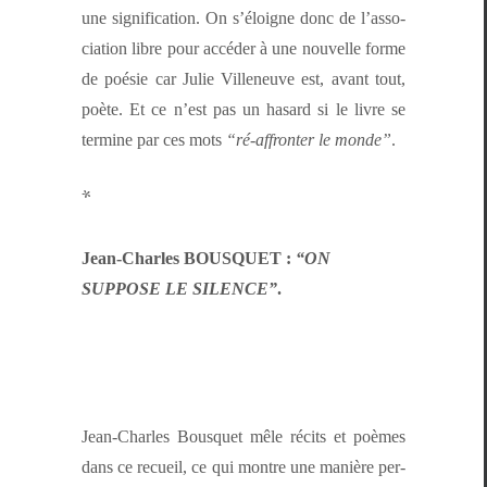
une sig­ni­fi­ca­tion. On s’éloigne donc de l’as­so­
ci­a­tion libre pour accéder à une nou­velle forme
de poésie car Julie Vil­leneuve est, avant tout,
poète. Et ce n’est pas un hasard si le livre se
ter­mine par ces mots
“ré-affron­ter le monde”
.
*
Jean-Charles BOUSQUET :
“ON
SUPPOSE LE SILENCE”
.
Jean-Charles Bous­quet mêle réc­its et poèmes
dans ce recueil, ce qui mon­tre une manière per­