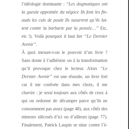
l’idéolo­gie dom­i­nante :
“Les dog­ma­tiques ont
la gueule appointée du négoce Ils font les fin­
auds les culs de poule Ils susurrent qu’ils lut­
tent con­tre la bar­barie par la pen­sée…”
Etc,
etc !). Voilà pourquoi il faut lire
“Le Dernier
Avenir”
.
À quoi mesure-t-on le pou­voir d’un livre ?
Sans doute à l’ad­hé­sion ou à la trans­for­ma­tion
qu’il provoque chez le lecteur. Alors
“Le
Dernier Avenir”
est une réus­site, un livre fort
car il me con­forte dans mes choix, il me
chavire : je serai tou­jours aux côtés de ceux à
qui on ordonne de décam­per parce qu’ils ne
con­som­ment pas assez (page 48), aux côtés des
mineurs sil­i­cosés d’i­ci ou d’ailleurs (page 77).
Finale­ment, Patrick Laupin se situe con­tre l’é­