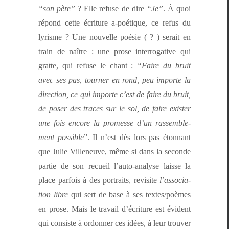
“son père”
? Elle refuse de dire
“Je”
. À quoi
répond cette écri­t­ure a‑poétique, ce refus du
lyrisme ? Une nou­velle poésie ( ? ) serait en
train de naître : une prose inter­rog­a­tive qui
grat­te, qui refuse le chant :
“Faire du bruit
avec ses pas, tourn­er en rond, peu importe la
direc­tion, ce qui importe c’est de faire du bruit,
de pos­er des traces sur le sol, de faire exis­ter
une fois encore la promesse d’un rassem­ble­
ment pos­si­ble
”. Il n’est dès lors pas éton­nant
que Julie Vil­leneuve, même si dans la sec­onde
par­tie de son recueil l’au­to-analyse laisse la
place par­fois à des por­traits, revis­ite
l’as­so­ci­a­
tion libre
qui sert de base à ses textes/poèmes
en prose. Mais le tra­vail d’écri­t­ure est évi­dent
qui con­siste à ordon­ner ces idées, à leur trou­ver