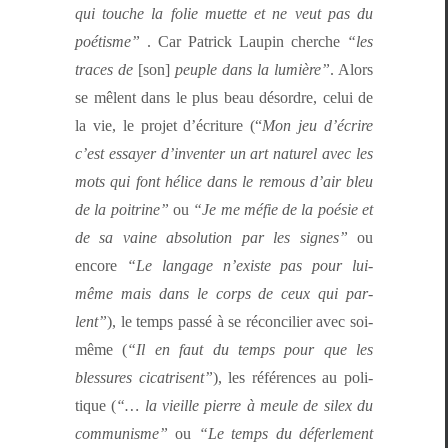
qui touche la folie muette et ne veut pas du
poétisme”
. Car Patrick Laupin cherche
“les
traces de
[son]
peu­ple dans la lumière”
. Alors
se mêlent dans le plus beau désor­dre, celui de
la vie, le pro­jet d’écri­t­ure (“
Mon jeu d’écrire
c’est essay­er d’in­ven­ter un art naturel avec les
mots qui font hélice dans le remous d’air bleu
de la poitrine”
ou
“Je me méfie de la poésie et
de sa vaine abso­lu­tion par les signes”
ou
encore
“Le lan­gage n’ex­iste pas pour lui-
même mais dans le corps de ceux qui par­
lent”
), le temps passé à se réc­on­cili­er avec soi-
même (
“Il en faut du temps pour que les
blessures cica­trisent”
), les références au poli­
tique (
“… la vieille pierre à meule de silex du
com­mu­nisme”
ou
“Le temps du défer­lement