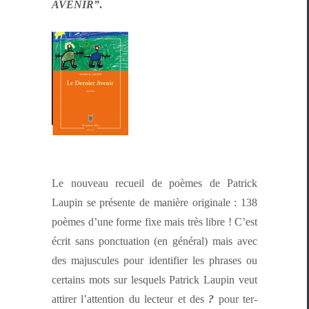
AVENIR”
.
Le nou­veau recueil de poèmes de Patrick
Laupin se présente de manière orig­i­nale : 138
poèmes d’une forme fixe mais très libre ! C’est
écrit sans ponc­tu­a­tion (en général) mais avec
des majus­cules pour iden­ti­fi­er les phras­es ou
cer­tains mots sur lesquels Patrick Laupin veut
attir­er l’at­ten­tion du lecteur et des
?
pour ter­