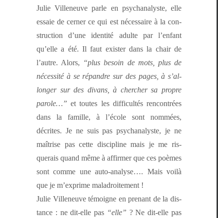
Julie Vil­leneuve par­le en psy­ch­an­a­lyste, elle
essaie de cern­er ce qui est néces­saire à la con­
struc­tion d’une iden­tité adulte par l’en­fant
qu’elle a été. Il faut exis­ter dans la chair de
l’autre. Alors,
“plus besoin de mots, plus de
néces­sité à se répan­dre sur des pages, à s’al­
longer sur des divans, à chercher sa pro­pre
parole…”
et toutes les dif­fi­cultés ren­con­trées
dans la famille, à l’é­cole sont nom­mées,
décrites. Je ne suis pas psy­ch­an­a­lyste, je ne
maîtrise pas cette dis­ci­pline mais je me ris­
querais quand même à affirmer que ces poèmes
sont comme une auto-analyse…. Mais voilà
que je m’ex­prime maladroitement !
Julie Vil­leneuve témoigne en prenant de la dis­
tance : ne dit-elle pas
“elle”
? Ne dit-elle pas