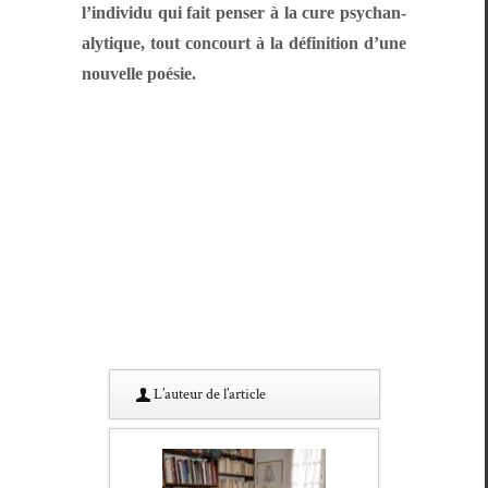
l’in­di­vidu qui fait penser à la cure psy­ch­an­
a­ly­tique, tout con­court à la déf­i­ni­tion d’une
nou­velle poésie.
L’au­teur de l’article