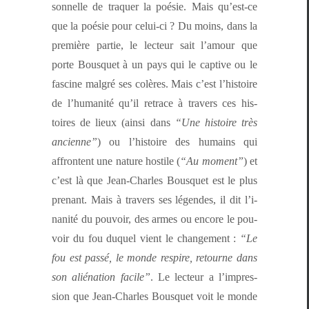
son­nelle de tra­quer la poésie. Mais qu’est-ce
que la poésie pour celui-ci ? Du moins, dans la
pre­mière par­tie, le lecteur sait l’amour que
porte Bous­quet à un pays qui le cap­tive ou le
fascine mal­gré ses colères. Mais c’est l’his­toire
de l’hu­man­ité qu’il retrace à tra­vers ces his­
toires de lieux (ain­si dans
“Une his­toire très
anci­enne”
) ou l’his­toire des humains qui
affron­tent une nature hos­tile (
“Au moment”
)
et
c’est là que Jean-Charles Bous­quet
est le plus
prenant. Mais à tra­vers ses légen­des, il dit l’i­
nanité du pou­voir, des armes ou encore le pou­
voir du fou duquel vient le change­ment :
“Le
fou est passé, le monde respire, retourne dans
son alié­na­tion facile”
. Le lecteur a l’im­pres­
sion que Jean-Charles Bous­quet voit le monde