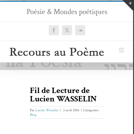
Passer
Poésie & Mondes poétiques
au
contenu
Facebook
X
SoundCloud
Fil de Lecture de
Lucien WASSELIN
Par
Lucien Wasselin
|
3 avril 2016
|
Catégories :
Blog