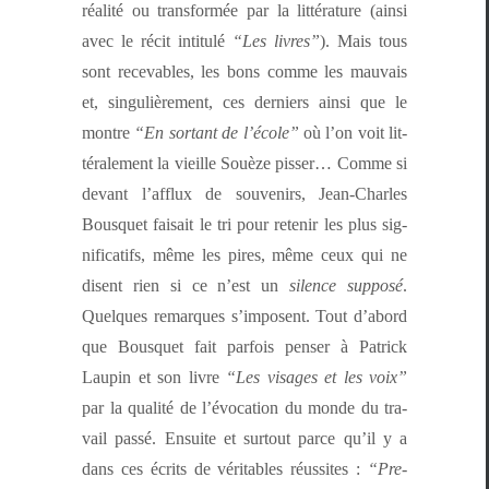
réal­ité ou trans­for­mée par la lit­téra­ture (ain­si
avec le réc­it inti­t­ulé
“Les livres”
). Mais tous
sont recev­ables, les bons comme les mau­vais
et, sin­gulière­ment, ces derniers ain­si que le
mon­tre
“En sor­tant de l’é­cole”
où l’on voit lit­
térale­ment la vieille Souèze piss­er… Comme si
devant l’af­flux de sou­venirs, Jean-Charles
Bous­quet fai­sait le tri pour retenir les plus sig­
ni­fi­cat­ifs, même les pires, même ceux qui ne
dis­ent rien si ce n’est un
silence sup­posé
.
Quelques remar­ques s’im­posent. Tout d’abord
que Bous­quet fait par­fois penser à Patrick
Laupin et son livre
“Les vis­ages et les voix”
par la qual­ité de l’évo­ca­tion du monde du tra­
vail passé. Ensuite et surtout parce qu’il y a
dans ces écrits de véri­ta­bles réus­sites :
“Pre­