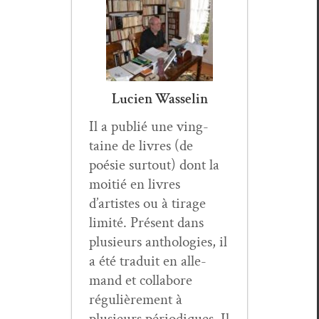
Lucien Wasselin
Il a pub­lié une ving­
taine de livres (de
poésie surtout) dont la
moitié en livres
d’artistes ou à tirage
lim­ité. Présent dans
plusieurs antholo­gies, il
a été traduit en alle­
mand et col­la­bore
régulière­ment à
plusieurs péri­odiques. Il