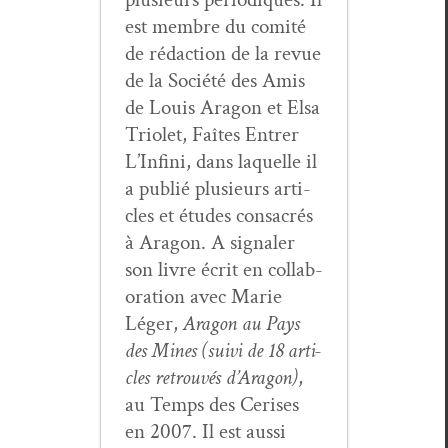
est mem­bre du comité
de rédac­tion de la revue
de la Société des Amis
de Louis Aragon et Elsa
Tri­o­let, Faîtes Entr­er
L’In­fi­ni, dans laque­lle il
a pub­lié plusieurs arti­
cles et études con­sacrés
à Aragon. A sig­naler
son livre écrit en col­lab­
o­ra­tion avec Marie
Léger,
Aragon au Pays
des Mines (suivi de 18 arti­
cles retrou­vés d’Aragon)
,
au Temps des Ceris­es
en 2007. Il est aus­si