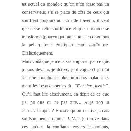
tat actuel du monde ; qu’on n’en fasse pas un
con­ser­va­teur, s’il se place du côté de ceux qui
souf­frent tou­jours au nom de l’avenir, il veut
que cesse cette souf­france et que le monde se
trans­forme (pourvu que nous nous en don­nions
la peine) pour éradi­quer cette souf­france.
Dialectiquement.
Mais voilà que je me laisse emporter par ce que
je suis devenu, je dérive, je divague et je n’ai
fait que para­phras­er plus ou moins mal­adroite­
ment les beaux poèmes du
“Dernier Avenir”
.
Qu’il faut lire absol­u­ment, en dépit de ce que
j’ai pu dire ou ne pas dire… Ai-je trop lu
Patrick Laupin ? Encore qu’on ne lise jamais
suff­isam­ment un auteur ! Mais je trou­ve dans
ces poèmes la con­fi­ance envers les enfants,