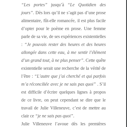
“Les portes”
jusqu’à
“Le Quo­ti­di­en des
jours”
. Dès lors qu’il ne s’ag­it pas d’une prose
ali­men­taire, fût-elle romancée, il est plus facile
d’opter pour le poème en prose. Une femme
par­le de sa vie, de ses expéri­ences exis­ten­tielles
:
“Je pou­vais rester des heures et des heures
allongée dans cette eau, à me sen­tir l’élé­ment
d’un grand tout, à ne plus penser”
. Cette quête
exis­ten­tielle serait une recherche de la vérité de
l’être :
“L’autre que j’ai cher­ché et qui par­fois
m’a réc­on­cil­iée avec je ne sais pas quoi”
. S’il
est dif­fi­cile d’écrire quelques lignes à pro­pos
de ce livre, on peut cepen­dant se dire que le
tra­vail de Julie Vil­leneuve, c’est de met­tre au
clair ce
“je ne sais pas quoi”
.
Julie Vil­leneuve l’avoue dès les pre­mières