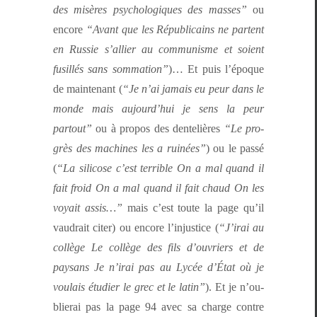
des mis­ères psy­chologiques des mass­es”
ou
encore
“Avant que les Répub­li­cains ne par­tent
en Russie s’al­li­er au com­mu­nisme et soient
fusil­lés sans som­ma­tion”
)… Et puis l’époque
de main­tenant (
“Je n’ai jamais eu peur dans le
monde mais aujour­d’hui je sens la peur
partout”
ou à pro­pos des den­telières
“Le pro­
grès des machines les a ruinées”
) ou le passé
(
“La sil­i­cose c’est ter­ri­ble On a mal quand il
fait froid On a mal quand il fait chaud On les
voy­ait assis…”
mais c’est toute la page qu’il
vaudrait citer) ou encore l’in­jus­tice (
“J’i­rai au
col­lège Le col­lège des fils d’ou­vri­ers et de
paysans Je n’i­rai pas au Lycée d’É­tat où je
voulais étudi­er le grec et le latin”
). Et je n’ou­
blierai pas la page 94 avec sa charge con­tre