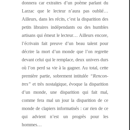
don­nera car extraites d’un poème par­lant du
Larzac que le lecteur n’au­ra pas oublié…
Ailleurs, dans les réc­its, c’est la dis­pari­tion des
petits libraires indépen­dants ou des hum­bles
arti­sans qui émeut le lecteur… Ailleurs encore,
l’écrivain fait preuve d’un beau tal­ent pour
décrire la mort d’un monde que l’on regrette
devant celui qui le rem­place, deux univers durs
où l’on perd sa vie à la gag­n­er. Au total, cette
pre­mière par­tie, sobre­ment inti­t­ulée
“Ren­con­
tres”
et très nos­tal­gique, évoque la dis­pari­tion
d’un monde, une dis­pari­tion qui fait mal,
comme fera mal un jour la dis­pari­tion de ce
monde de clapiers infor­ma­tisés : car rien de ce
qui advient n’est un pro­grès pour les
hommes…