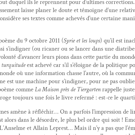
out duquel ils le repren­nent pour d’ul­times cor­rec­tio
e­ment laisse plan­er le doute et témoigne d’une rel­a­tive 
 con­sid­ère ses textes comme achevés d’une cer­taine man
 poème du 9 octo­bre 2011 (
Syrie et les loups
) qu’il est ina
s­si s’indign­er (ou ricaner ou se lancer dans une dia­tribe
 volon­té d’a­vancer leurs pio­ns dans cette par­tie du m
e turqui­tude
est achevé car s’il s’éloigne de la poli­tique p
e monde où une infor­ma­tion chas­se l’autre, où la com­mu­n
 est une machine pour s’indign­er, pour ne pas oubli­er
Un poème comme
La Mai­son près de Tier­garten
rap­pelle juste
r­roge tou­jours une fois le livre refer­mé : est-ce le quart
s amène à réfléchir… On a par­fois l’im­pres­sion de lir
 alors dans le désor­dre, le plus bel ordre qui soit ! Emo­
L’Anselme et Allain Lep­rest… Mais il n’y a pas que l’é­mo­t