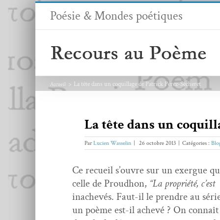
Passer
Poésie & Mondes poétiques
au
contenu
La tête dans un coquillage de Patrick Pérez-Sécheret
Accueil
La tête dans un coquil
Par
Lucien Wasselin
|
26 octobre 2013
|
Catégories :
Blo
Ce recueil s’ou­vre sur un exer­gue q
celle de Proud­hon,
“La pro­priété, c’est 
inachevés. Faut-il le pren­dre au séri
un poème est-il achevé ? On con­naît 