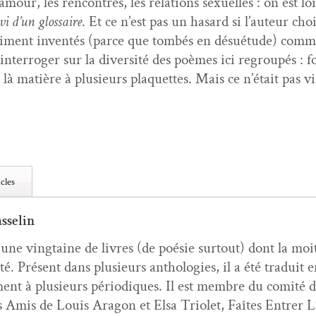
mour, les ren­con­tres, les rela­tions sex­uelles : on est l
vi d’un glos­saire
. Et ce n’est pas un hasard si l’au­teur c
si­ment inven­tés (parce que tombés en désué­tude) comm
in­ter­roger sur la diver­sité des poèmes ici regroupés : 
là matière à plusieurs pla­que­ttes. Mais ce n’é­tait pas vis
cles
sselin
é une ving­taine de livres (de poésie surtout) dont la moit
ité. Présent dans plusieurs antholo­gies, il a été traduit e
ment à plusieurs péri­odiques. Il est mem­bre du comité d
 Amis de Louis Aragon et Elsa Tri­o­let, Faîtes Entr­er L’In­