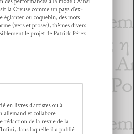
oin des per­for­mances à la mode ! Ain­si
hoisit la Creuse comme un pays d’ex­
e églanter ou coque­bin, des mots
forme (vers et pros­es), thèmes divers
­i­ble­ment le pro­jet de Patrick Pérez-
ié en livres d’artistes ou à
n alle­mand et col­la­bore
e rédac­tion de la revue de la
fi­ni, dans laque­lle il a pub­lié