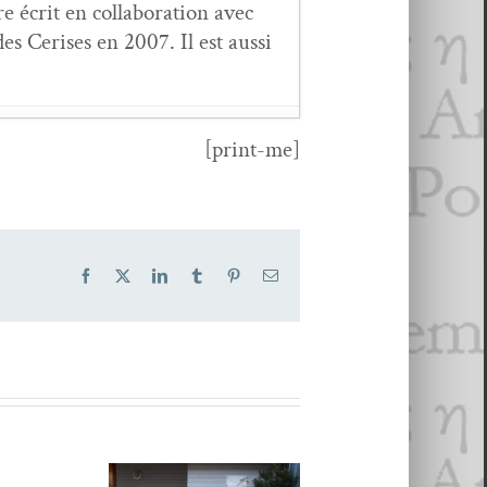
 écrit en col­lab­o­ra­tion avec
s Ceris­es en 2007. Il est aus­si
[print-me]
i­er 2022
Facebook
X
LinkedIn
Tumblr
Pinterest
Email
ras­sart,
Si je t’oublie
- 6
 2020
er 2020
Une maison