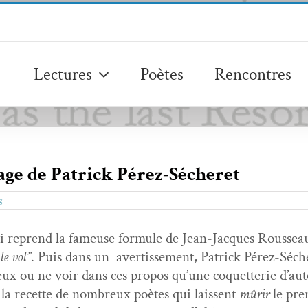
Lectures
Poètes
Rencontres
lage de Patrick Pérez-Sécheret
g
ui reprend la fameuse for­mule de Jean-Jacques Rousseau 
le vol”
. Puis dans un aver­tisse­ment, Patrick Pérez-Séc
eux ou ne voir dans ces pro­pos qu’une coquet­terie d’au­
la recette de nom­breux poètes qui lais­sent
mûrir
le pre­