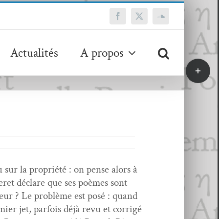
Facebook
X
SoundCloud
Actualités
A propos
Bascule
de
la
zone
de
la
barre
coulissa
sur la pro­priété : on pense alors à
heret déclare que ses poèmes sont
teur ? Le prob­lème est posé : quand
mier jet, par­fois déjà revu et cor­rigé