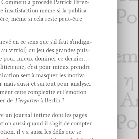
ns. Com­ment a procédé Patrick Pérez-
insat­is­fac­tion même si la pub­li­ca­
ière, même si cela reste peut-être
chevé en ce sens que s’il faut s’indign­
 au vit­ri­ol) du jeu des grandes puis­
onde pour mieux domin­er ce dernier…
oliti­ci­enne, c’est pour mieux pren­dre
i­ca­tion sert à mas­quer les moti­va­
 mais aus­si et surtout pour analyser
­ment cette com­plex­ité et l’é­mo­tion
i­er de
Tier­garten
à Berlin ?
e un jour­nal intime dont les pages
tion aus­si quand il s’ag­it de compter
ion, il y a aus­si les défis que se