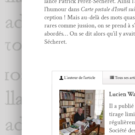
lance Patrick Pérez-Sécheret. Ain­si l’a
l’hu­mour dans
Carte postale d’Is­raël sui
cep­tion ! Mais au-delà des mots qua­
rares comme jus­sion, on se prend à s’
abor­dés… On se dit alors qu’il y avait 
Sécheret.
L’au­teur de l’article
Tous ses arti
Lucien Wa
Il a pub­li
tirage lim­
régulière­
Société des