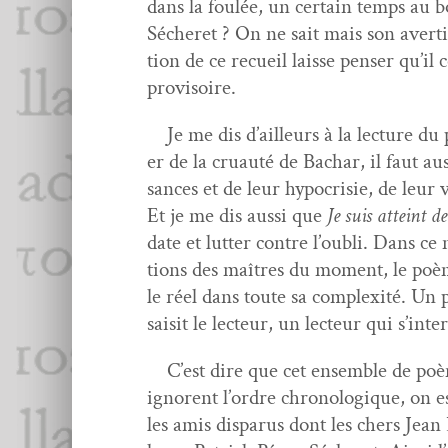
dans la foulée, un cer­tain temps au b
Sécheret ? On ne sait mais son aver­tiss
tion de ce recueil laisse penser qu’il
provisoire.
Je me dis d’ailleurs à la lec­ture du
er de la cru­auté de Bachar, il faut au
sances et de leur hypocrisie, de leur
Et je me dis aus­si que
Je suis atteint d
date et lut­ter con­tre l’ou­bli. Dans c
tions des maîtres du moment, le poème
le réel dans toute sa com­plex­ité. 
saisit le lecteur, un lecteur qui s’in­te
C’est dire que cet ensem­ble de poème
ignorent l’or­dre chronologique, on est
les amis dis­parus dont les chers Jean 