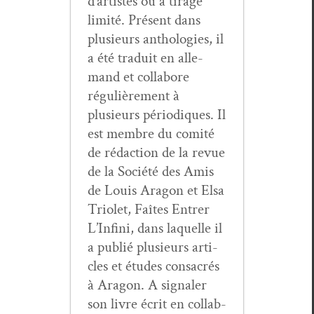
d’artistes ou à tirage
lim­ité. Présent dans
plusieurs antholo­gies, il
a été traduit en alle­
mand et col­la­bore
régulière­ment à
plusieurs péri­odiques. Il
est mem­bre du comité
de rédac­tion de la revue
de la Société des Amis
de Louis Aragon et Elsa
Tri­o­let, Faîtes Entr­er
L’In­fi­ni, dans laque­lle il
a pub­lié plusieurs arti­
cles et études con­sacrés
à Aragon. A sig­naler
son livre écrit en col­lab­