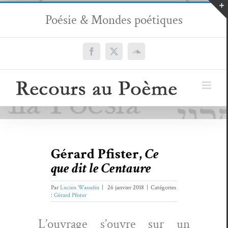
Passer
Poésie & Mondes poétiques
au
contenu
Facebook
X
SoundCloud
Gérard Pfister,
Ce
que dit le Centaure
Par
Lucien Wasselin
|
26 janvier 2018
|
Catégories
:
Gérard Pfister
L’ouvrage s’ouvre sur un