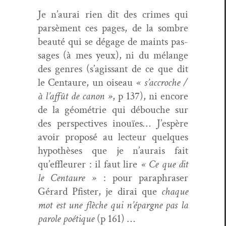
Je n’aurai rien dit des crimes qui
parsè­ment ces pages, de la som­bre
beauté qui se dégage de maints pas­
sages (à mes yeux), ni du mélange
des gen­res (s’agissant de ce que dit
le Cen­tau­re, un oiseau
« s’accroche /
à l’affût de canon »
, p 137), ni encore
de la géométrie qui débouche sur
des per­spec­tives inouïes… J’espère
avoir pro­posé au lecteur quelques
hypothès­es que je n’aurais fait
qu’effleurer : il faut lire
« Ce que dit
le Cen­tau­re »
: pour para­phras­er
Gérard Pfis­ter, je dirai que
chaque
mot est une flèche qui n’épargne pas la
parole poé­tique
(p 161) …