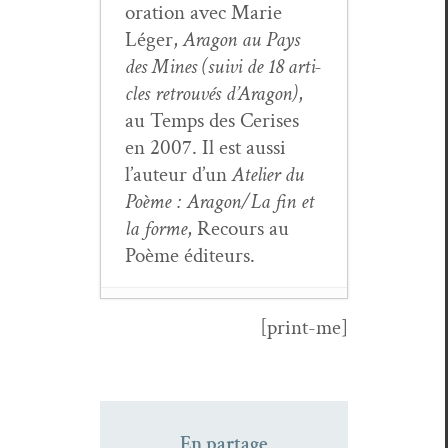
o­ra­tion avec Marie
Léger,
Aragon au Pays
des Mines (suivi de 18 arti­
cles retrou­vés d’Aragon)
,
au Temps des Ceris­es
en 2007. Il est aus­si
l’au­teur d’un
Ate­lier du
Poème : Aragon/La fin et
la forme
, Recours au
Poème éditeurs.
[print-me]
Le rôle de la doc­u­
men­ta­tion dans
Les
Com­mu­nistes
de Louis
Aragon
- 20 févri­
En partage
er 2022