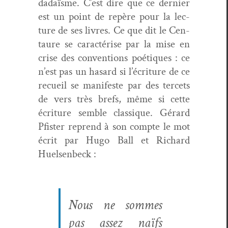
dadaïsme. C’est dire que ce dernier
est un point de repère pour la lec­
ture de ses livres. Ce que dit le Cen­
tau­re se car­ac­térise par la mise en
crise des con­ven­tions poé­tiques : ce
n’est pas un hasard si l’écriture de ce
recueil se man­i­feste par des ter­cets
de vers très brefs, même si cette
écri­t­ure sem­ble clas­sique. Gérard
Pfis­ter reprend à son compte le mot
écrit par Hugo Ball et Richard
Huelsenbeck :
Nous ne sommes
pas assez naïfs