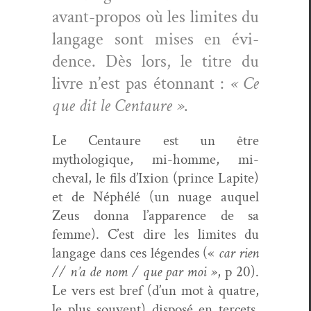
avant-pro­pos où les lim­ites du
lan­gage sont mis­es en évi­
dence. Dès lors, le titre du
livre n’est pas éton­nant :
« Ce
que dit le Cen­tau­re »
.
Le Cen­tau­re est un être
mythologique, mi-homme, mi-
cheval, le fils d’Ixion (prince Lapite)
et de Néphélé (un nuage auquel
Zeus don­na l’apparence de sa
femme). C’est dire les lim­ites du
lan­gage dans ces légen­des («
car rien
// n’a de nom / que par moi »
, p 20).
Le vers est bref (d’un mot à qua­tre,
le plus sou­vent) dis­posé en ter­cets.