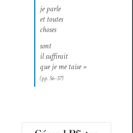
je par­le
et toutes
choses
sont
il suffirait
que je me taise »
(pp. 56–57)