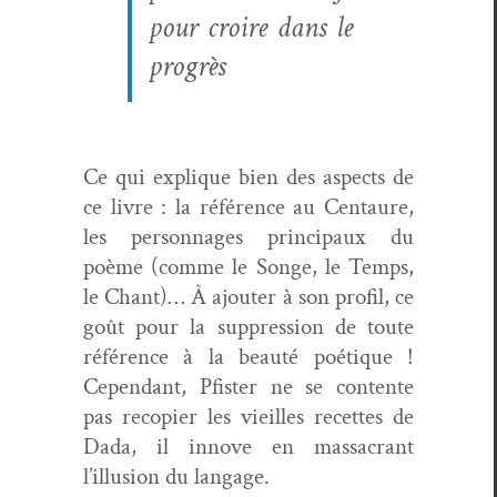
pour croire dans le
progrès
Ce qui explique bien des aspects de
ce livre : la référence au Cen­tau­re,
les per­son­nages prin­ci­paux du
poème (comme le Songe, le Temps,
le Chant)… À ajouter à son pro­fil, ce
goût pour la sup­pres­sion de toute
référence à la beauté poé­tique !
Cepen­dant, Pfis­ter ne se con­tente
pas recopi­er les vieilles recettes de
Dada, il innove en mas­sacrant
l’illusion du langage.