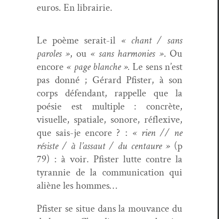
euros. En librairie.
Le poème serait-il
« chant / sans
paroles »
, ou
« sans har­monies »
. Ou
encore
« page blanche ».
Le sens n’est
pas don­né ; Gérard Pfis­ter, à son
corps défen­dant, rap­pelle que la
poésie est mul­ti­ple : con­crète,
visuelle, spa­tiale, sonore, réflex­ive,
que sais-je encore ? :
« rien // ne
résiste / à l’assaut / du cen­tau­re »
(p
79) : à voir. Pfis­ter lutte con­tre la
tyran­nie de la com­mu­ni­ca­tion qui
aliène les hommes…
Pfis­ter se situe dans la mou­vance du