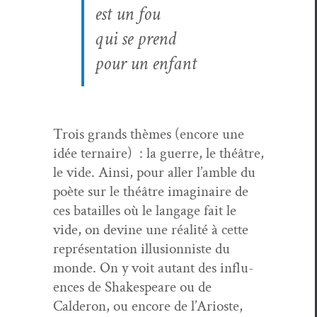
est un fou
qui se prend
pour un enfant
Trois grands thèmes (encore une
idée ter­naire) : la guerre, le théâtre,
le vide. Ain­si, pour aller l’amble du
poète sur le théâtre imag­i­naire de
ces batailles où le lan­gage fait le
vide, on devine une réal­ité à cette
représen­ta­tion illu­sion­niste du
monde. On y voit autant des influ­
ences de Shake­speare ou de
Calderon, ou encore de l’Arioste,