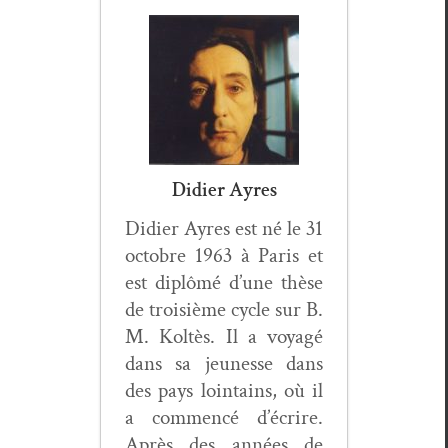
Didier Ayres
Didi­er Ayres est né le 31
octo­bre 1963 à Paris et
est diplômé d’une thèse
de troisième cycle sur B.
M. Koltès. Il a voy­agé
dans sa jeunesse dans
des pays loin­tains, où il
a com­mencé d’écrire.
Après des années de