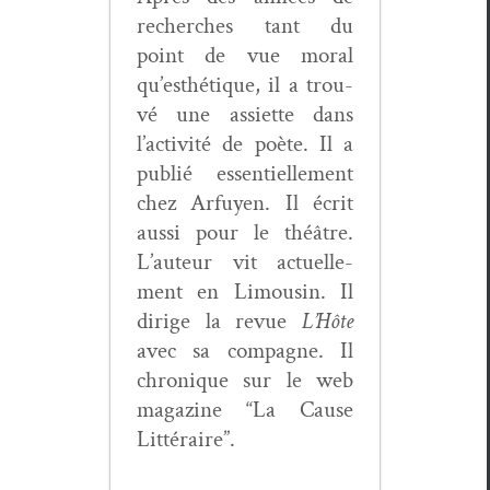
recherch­es tant du
point de vue moral
qu’esthé­tique, il a trou­
vé une assi­ette dans
l’ac­tiv­ité de poète. Il a
pub­lié essen­tielle­ment
chez Arfuyen. Il écrit
aus­si pour le théâtre.
L’au­teur vit actuelle­
ment en Lim­ou­sin. Il
dirige la revue
L’Hôte
avec sa com­pagne. Il
chronique sur le web
mag­a­zine “La Cause
Littéraire”.