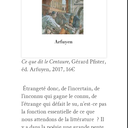
Ce que dit le Cen­tau­re
, Gérard Pfis­ter,
éd. Arfuyen, 2017, 16€
Étrangeté donc, de l’incertain, de
l’inconnu qui gagne le con­nu, de
l’étrange qui défait le su, n’est-ce pas
la fonc­tion essen­tielle de ce que
nous atten­dons de la lit­téra­ture ? Il
y a dans la poésie une grande pente