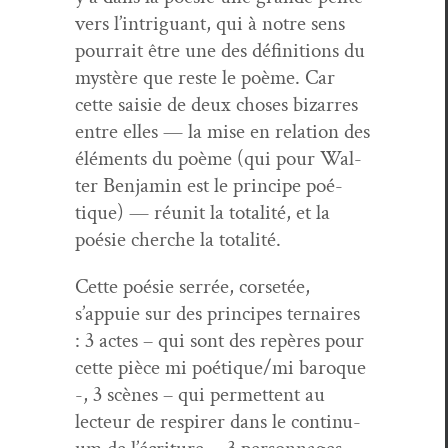
vers l’intriguant, qui à notre sens
pour­rait être une des déf­i­ni­tions du
mys­tère que reste le poème. Car
cette saisie de deux choses bizarres
entre elles — la mise en rela­tion des
élé­ments du poème (qui pour Wal­
ter Ben­jamin est le principe poé­
tique) — réu­nit la total­ité, et la
poésie cherche la totalité.
Cette poésie ser­rée, corsetée,
s’appuie sur des principes ter­naires
: 3 actes – qui sont des repères pour
cette pièce mi poétique/mi baroque
-, 3 scènes – qui per­me­t­tent au
lecteur de respir­er dans le con­tin­u­