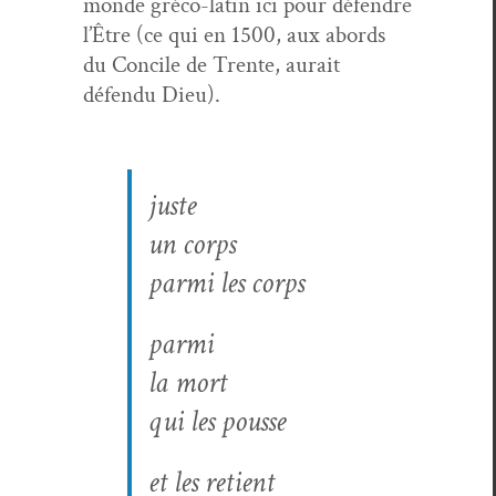
monde gré­co-latin ici pour défendre
l’Être (ce qui en 1500, aux abor­ds
du Con­cile de Trente, aurait
défendu Dieu).
juste
un corps
par­mi les corps
par­mi
la mort
qui les pousse
et les retient