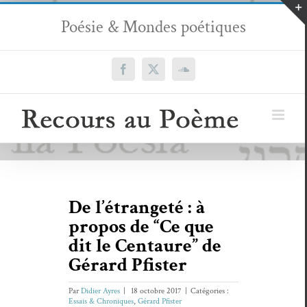
Passer
Poésie & Mondes poétiques
au
contenu
Facebook
X
SoundCloud
De l’étrangeté : à
propos de “Ce que
dit le Centaure” de
Gérard Pfister
Par
Didier Ayres
|
18 octobre 2017
|
Catégories :
Essais & Chroniques
,
Gérard Pfister