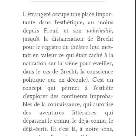
L’étrangeté occupe une place impor­
tante dans l’esthétique, au moins
depuis Freud et son
unheim­lich
,
jusqu’à la dis­tan­ci­a­tion de Brecht
pour le reg­istre du théâtre (qui met­
tait en valeur ce qui était caché à la
nar­ra­tion sur la scène pour éveiller,
dans le cas de Brecht, la con­science
poli­tique qui en découle). C’est un
con­cept qui per­met à l’esthète
d’explorer des con­ti­nents improb­a­
bles de la con­nais­sance, qui autorise
des aven­tures lit­téraires qui
dépassent le con­nu, le déjà-con­nu, le
déjà-écrit. Et c’est là, à notre sens,