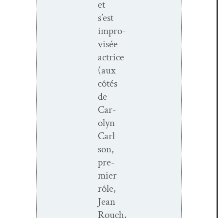
et
s’est
impro­
visée
actrice
(aux
côtés
de
Car­
olyn
Carl­
son,
pre­
mier
rôle,
Jean
Rouch,