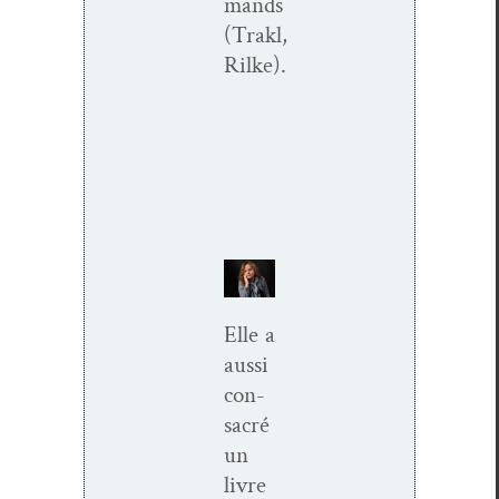
mands
(Trakl,
Rilke).
Elle a
aus­si
con­
sacré
un
livre