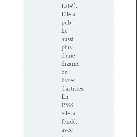
Labé).
Elle a
pub­
lié
aus­si
plus
d’une
dizaine
de
livres
d’artistes.
En
1988,
elle a
fondé,
avec