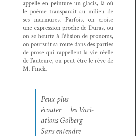
appelle en pein­ture un glacis, là où
le poème transparaît au milieu de
ses mur­mures. Par­fois, on croise
une expres­sion proche de Duras, ou
on
se heurte à l’élision de
pronoms,
on
pour­suit sa route dans des par­ties
de prose qui rap­pelle
nt
la vie réelle
de l’auteure, ou peut-être le rêve de
M. Finck.
Peux plus
écouter les
Vari­
a­tions
Gol­berg
Sans enten­dre