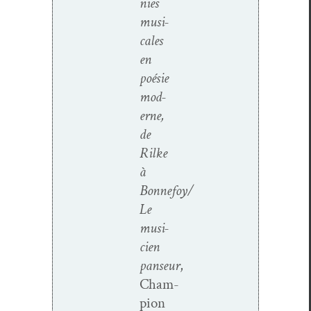
nies
musi­
cales
en
poésie
mod­
erne,
de
Rilke
à
Bonnefoy/
Le
musi­
cien
panseur
,
Cham­
pi­on