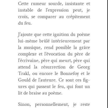
Cette rumeur sourde, insis­tante et
insta­ble d
e l’expression
peut
,
je
crois, se com­par­er au crépite­ment
du feu.
J’ajoute que cette igni­tion du poème
lui-même brûlé intérieure­ment par
la musique, rend pos­si­ble la grâce
com­plexe et l’évocation du père de
l’écrivaine, père qui meurt, père qui
attend la résur­rec­tion de Georg
Trakl, ou encore le Bon­nefoy et le
Gould de l’auteure. Ce sont ces fig­
ures qui passent le feu, qui font un
lit de braise au poème.
Sinon, per­son­nelle­ment, je reste