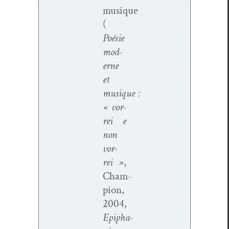
musique
(
Poésie
mod­
erne
et
musique :
« vor­
rei e
non
vor­
rei »
,
Cham­
pi­on,
2004,
Epipha­