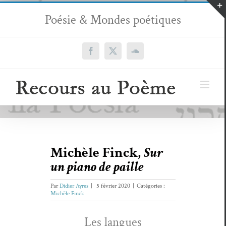
Passer
Poésie & Mondes poétiques
au
contenu
Facebook
X
SoundCloud
Michèle Finck,
Sur
un piano de paille
Par
Didier Ayres
|
5 février 2020
|
Catégories :
Michèle Finck
Les langues