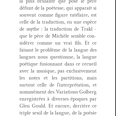
la plus brûlante que pose le père
défunt de la poétesse, qui appa­raît si
sou­vent comme fig­ure tutélaire, est
celle de la tra­duc­tion, en une espèce
de mythe
:
la tra­duc­tion
de Trakl
-
que le père de Michèle sem­ble con­
sid­ér­er comme un vrai fils
.
Et ce
faisant le prob­lème de la langue des
langues
nous ques­tionne
, l
a langue
poé­tique fusionn
ant
dans ce re
c
ueil
avec la musique, pas exclu­sive­ment
les notes et les par­ti­tions, mais
surtout celle de l’interpr
é
tation, et
no
m
m
é
ment
d
es
Vari­a­tions
Gol­berg
enreg­istrées à divers­es épo­ques
par
Glen Gould.
Et encore, der­rière ce
triple seuil de la langue, de la poésie