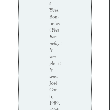
à
Yves
Bon­
nefoy
(
Yves
Bon­
nefoy :
le
sim­
ple et
le
sens
,
José
Cor­
ti,
1989,
réédi­