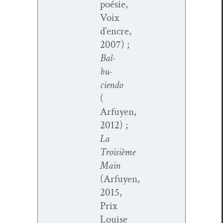
poésie,
Voix
d’encre,
2007) ;
Bal­
bu­
cien­do
(
Arfuyen,
2012) ;
La
Troisième
Main
(Arfuyen,
2015,
Prix
Louise