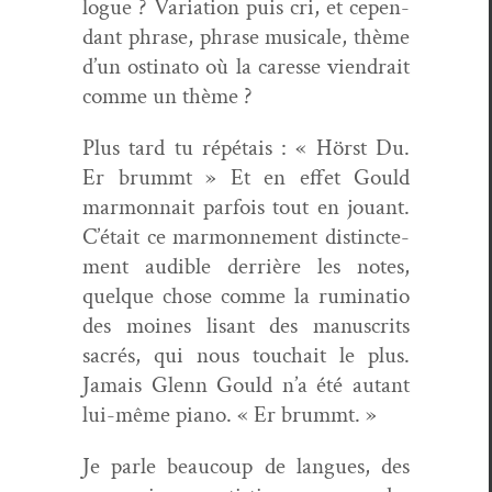
logue
?
Vari­a­tion puis cri, et cepen­
dant phrase, phrase musi­cale, thème
d’un
osti­na­to
où la caresse viendrait
comme un thème ?
Plus tard tu répé­tais
: «
Hörst
Du.
Er
brummt
» Et en effet Gould
mar­mon­nait par­fois tout en jouant.
C’était ce mar­mon­nement dis­tincte­
ment audi­ble der­rière les notes,
quelque chose comme la
rumi­na­tio
des moines lisant des man­u­scrits
sacrés, qui nous touchait le plus.
Jamais Glenn Gould n’a été autant
lui-même piano
. «
Er
brummt
.
»
Je par­le beau­coup de langues, des