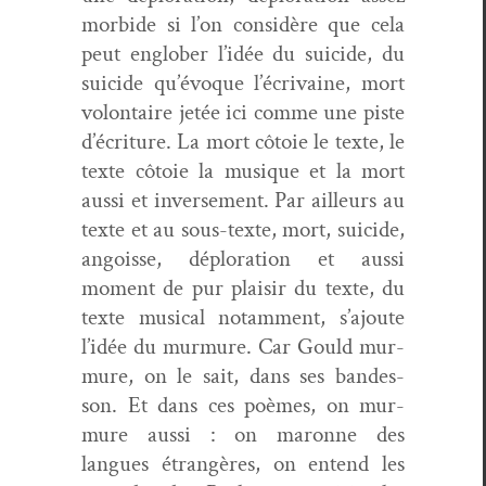
mor­bide si l’on con­sid­ère que cela
peut englober l’idée du sui­cide, du
sui­cide qu’évoque l’écrivaine, mort
volon­taire jetée ici comme une piste
d’écriture. La mort côtoie le texte, le
texte côtoie la musique et
la mort
aus­si et
inverse­ment
.
P
ar ailleurs
au
texte et
au
sous-texte, mort, sui­cide,
angoisse, déplo­ration et aus­si
moment de pur plaisir du texte, du
texte musi­cal notam­ment, s’ajoute
l’idée du mur­mure. Car Gould mur­
mure, on le sait, dans ses ban­des
-
son
. Et dans ces poèmes, on mur­
mure aus­si : on
maronne des
langues étrangères, on entend les