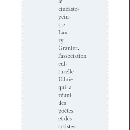
le
cinéaste-
pein­
tre
Lau­
ry
Granier,
l’association
cul­
turelle
Udnie
qui a
réu­ni
des
poètes
et des
artistes