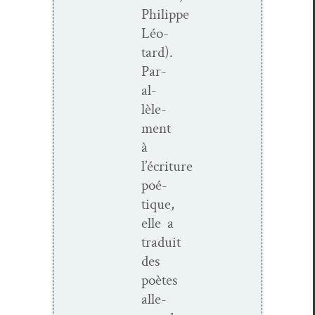
Philippe
Léo­
tard).
Par­
al­
lèle­
ment
à
l’écriture
poé­
tique,
elle a
traduit
des
poètes
alle­