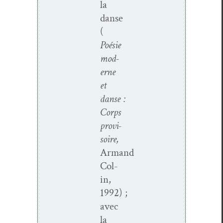
la
danse
(
Poésie
mod­
erne
et
danse :
Corps
pro­vi­
soire,
Armand
Col­
in,
1992) ;
avec
la