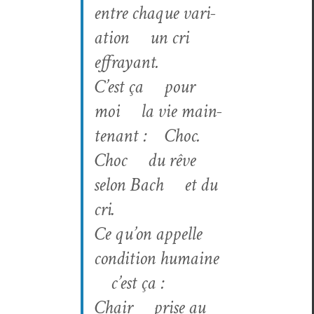
entre chaque vari­
a­tion un cri
effrayant
.
C’est ça pour
moi la vie main­
tenant
:
C
hoc
.
Choc du rêve
selon Bach et du
cri
.
Ce qu’on ap
p
elle
con­di­tion humaine
c’est ça :
Chair prise au