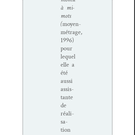
à mi-
mots
(
moyen-
métrage,
1996)
pour
lequel
elle a
été
aus­si
assis­
tante
de
réal­i­
sa­
tion