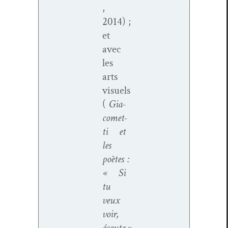
,
2014) ;
et
avec
les
arts
visuels
(
Gia­
comet­
ti et
les
poètes :
« Si
tu
veux
voir,
écoute
»,