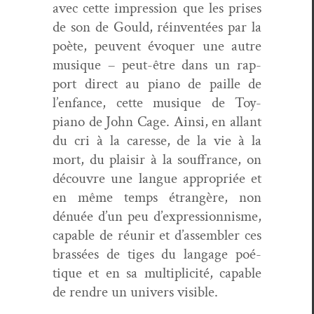
avec cette impres­sion que les pris­es
de son de Gould, réin­ven­tées par la
poète, peu­vent évo­quer une autre
musique – peut-être dans un rap­
port direct au piano de paille de
l’enfance, cette musique de
Toy-
piano
de John Cage. Ain­si, en allant
du cri à la caresse, de la vie à la
mort, du plaisir à la souf­france, on
décou­vre une langue appro­priée et
en même temps étrangère, non
dénuée d’un peu d’expressionnisme,
capa­ble
de réu­nir et d’assembler ces
brassées de t
i
ges du lan­gage poé­
tique
et
en sa mul­ti­plic­ité
,
capa­ble
de ren­dre un univers visible.