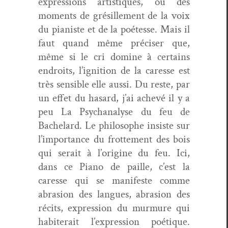
expres­sions artis­tiques, ou des
moments de grésille­ment de la voix
du pianiste et de la poétesse. Mais il
faut quand même pré­cis­er que,
même si le cri domine à cer­tains
endroits, l’ignition de la caresse est
très sen­si­ble elle aus­si. Du reste, par
un effet du hasard, j’ai achevé il y a
peu
La Psy­ch­analyse du feu
de
Bachelard. Le philosophe insiste sur
l’importance du frot­te­ment des bois
qui serait à l’origine du feu. Ici,
dans ce
Piano de paille
, c’est la
caresse qui se man­i­feste comme
abra­sion des langues, abra­sion des
réc­its, expres­sion du mur­mure
qui
habit
e
rait l’expression poé­tique.