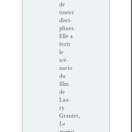
de
toutes
dis­ci­
plines.
Elle a
écrit
le
scé­
nario
du
film
de
Lau­
ry
Granier,
La
momie