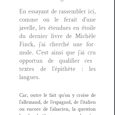
En essayant de rassem­bler ici,
comme on
l
e ferait d’une
javelle, les éten­dues en étoile
du dernier livre de Michèle
Finck, j’ai cher­ché une for­
mule. C’est ain­si que j
’ai
cr
u
oppor­tun de qual­i­fi­er ces
textes de l’épithète
:
les
langues.
Car, out­re le fait qu’on y croise de
l’allemand
, de l’espagnol, de l’
i
tal­ien
ou encore de l’alsacien, la ques­tion