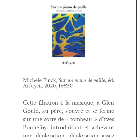
Michèle Finck,
Sur un piano de paille
,
éd.
Arfuyen
, 2020, 16€50
Cette fil­i­a­tion à la musique, à Glen
Gould, au père, s’ouvre et se ferme
sur une sorte de « tombeau » d’Yves
Bon­nefoy, intro­duisant et achevant
une déplo­ration, déplo­ration assez