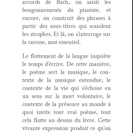
accords de Bach, on saisit les
bougonnements du pianiste, et
encore, on con­stru­it des phras­es à
par­tir des sous-titres qui scan­dent
les stro­phes. Et là, on s’interroge sur
la caresse, mot essentiel.
Le flot­te­ment de la langue inquiète
le temps d’écrire. De cette manière,
le poème sert la musique, le con­
texte de la musique enten­due, le
con­texte de la vie qui s’échoue en
un sens sur la mort volon­taire, le
con­texte de la présence au monde à
quoi invite tout vrai poème, tout
cela flotte au-dessus du livre. Cette
vivante expres­sion pro­duit ce qu’on