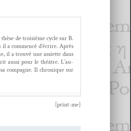
e thèse de troisième cycle sur B.
ù il a com­mencé d’écrire. Après
 il a trou­vé une assi­ette dans
crit aus­si pour le théâtre. L’au­
 sa com­pagne. Il chronique sur
[print-me]
i­er 2020