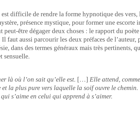
est dif­fi­cile de ren­dre la forme hyp­no­tique des vers, 
tère, présence mys­tique, pour for­mer une escorte in
ut peut-être dégager deux choses : le rap­port du poète
Il faut aus­si par­courir les deux pré­faces de l’au­teur, 
ie, dans des ter­mes généraux mais très per­ti­nents, qui
 et sensuelle.
er là où l’on sait qu’elle est.
[…]
Elle attend, comme l
et la plus pure vers laque­lle la soif ouvre le chemi
qui s’aime en celui qui apprend à s’aimer.