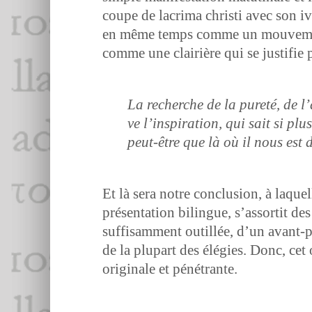
coupe de lacrima christi avec son ivr
en même temps comme un mou­ve­ment i
comme une clair­ière qui se jus­ti­fie p
La recherche de la pureté, de l’
ve l’in­spi­ra­tion, qui sait si 
peut-être que là où il nous est d
Et là sera notre con­clu­sion, à laque
présen­ta­tion bilingue, s’as­sor­tit 
suff­isam­ment out­il­lée, d’un avant-
de la plu­part des élé­gies. Donc, ce
orig­i­nale et pénétrante.