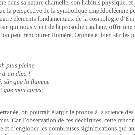
me dans sa nature char­nelle, son habi­tus physique, et
ue la per­spec­tive de la sym­bol­ique empé­do­cléenne po
ua­tre élé­ments fon­da­men­taux de la cos­molo­gie d’Em­pé
poésie qui nous vient de la prosodie cata­lane, offre une
’on peut ren­con­tr­er Homère, Orphée et bien sûr les pa
 oh plus pleine
e d’un dieu !
é, sûr que la flamme
ait que mon corps;
ranée, on pour­rait élargir le pro­pos à la sci­ence des
s. Car l’ob­ser­va­tion de ces déchirures, cette ren­con­tr
e et d’en­glober les nom­breuses sig­ini­fi­ca­tions qui 