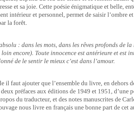
esse et sa joie. Cette poésie énig­ma­tique et belle, e
ntérieur et per­son­nel, per­met de saisir l’om­bre et 
ar la forêt.
ab­solu : dans les mots, dans les rêves pro­fonds de la
plus loin encore). Toute inno­cence est antérieure et est 
on­né de le sen­tir le mieux c’est dans l’amour.
­lle il faut ajouter que l’ensem­ble du livre, en dehors d
des deux pré­faces aux édi­tions de 1949 et 1951, d’une p
pro­pos du tra­duc­teur, et des notes man­u­scrites de Ca
t ouvage nous livre en français une bonne part de cet au