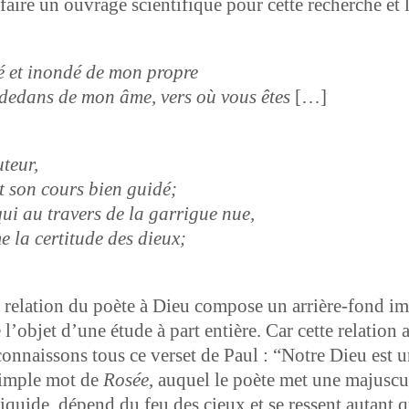
 faire un ouvrage sci­en­tifique pour cette recherche et
uvé et inondé de mon propre
 le dedans de mon âme, vers où vous êtes
[…]
uteur,
it son cours bien guidé;
i au tra­vers de la gar­rigue nue,
 la cer­ti­tude des dieux;
la rela­tion du poète à Dieu com­pose un arrière-fond ima
re l’ob­jet d’une étude à part entière. Car cette rela­ti
n­nais­sons tous ce ver­set de Paul : “Notre Dieu est u
sim­ple mot de
Rosée
, auquel le poète met une majus­cu
et liq­uide, dépend du feu des cieux et se ressent autant