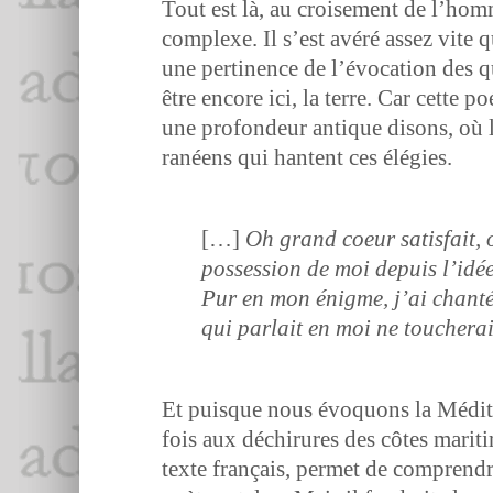
Tout est là, au croise­ment de l’hom
com­plexe. Il s’est avéré assez vite q
une per­ti­nence de l’évo­ca­tion des q
être encore ici, la terre. Car cette 
une pro­fondeur antique dis­ons, où l
ranéens qui hantent ces élégies.
[…]
Oh grand coeur sat­is­fait,
pos­ses­sion de moi depuis l’idé
Pur en mon énigme, j’ai chan­t
qui par­lait en moi ne toucher
Et puisque nous évo­quons la Méditer­
fois aux déchirures des côtes mar­itime
texte français, per­met de com­pren­dr