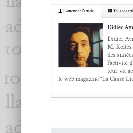
L’au­teur de l’article
Tous ses arti
Didier Ay
Didi­er Ayr
M. Koltès.
des années
l’ac­tiv­it
teur vit a
le web mag­a­zine “La Cause Lit
Hölder­lin : une voie v
Michèle Finck,
Sur un
Réi­fi­ca­tion du voy­a