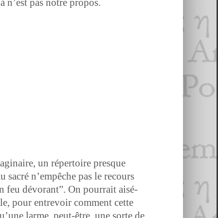
 là n’est pas notre propos.
g­i­naire, un réper­toire presque
on au sacré n’empêche pas le recours
n feu dévo­rant”. On pour­rait aisé­
le, pour entrevoir com­ment cette
 qu’une larme, peut-être, une sorte de