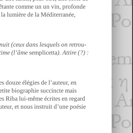
ntê­tante comme un un vin, pro­fonde
la lumière de la Méditer­ranée,
 nuit (ceux dans lesquels on retrou­
intime (l’âme
sem­plicetta
). Attire (?) :
es douze élé­gies de l’au­teur, en
etite biogra­phie suc­cincte mais
r­les Riba lui-même écrites en regard
teur, et nous instru­it d’une poésie