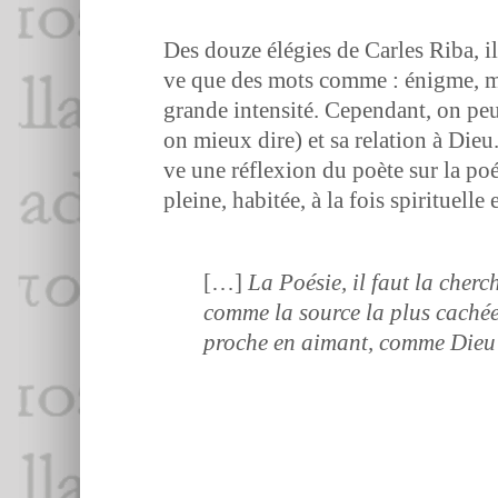
Des douze élé­gies de Car­les Riba, il 
ve que des mots comme : énigme, mys­
grande inten­sité. Cepen­dant, on pe
on mieux dire) et sa rela­tion à Dieu. 
ve une réflex­ion du poète sur la poés
pleine, habitée, à la fois spir­ituelle
[…]
La Poésie, il faut la cherch
comme la source la plus cachée 
proche en aimant, comme Dieu 