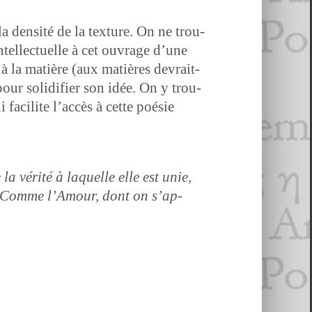
la den­sité de la tex­ture. On ne trou­
tel­lectuelle à cet ouvrage d’une
 à la matière (aux matières devrait-
pour solid­i­fi­er son idée. On y trou­
 facilite l’ac­cès à cette poésie
a vérité à laque­lle elle est unie,
n. Comme l’Amour, dont on s’ap­