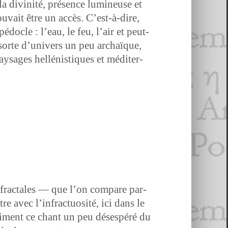
 la divinité, présence lumineuse et
u­vait être un accès. C’est-à-dire,
­do­cle : l’eau, le feu, l’air et peut-
 sorte d’u­nivers un peu archaïque,
ysages hel­lénis­tiques et méditer­
 frac­tales — que l’on com­pare par­
e avec l’in­frac­tu­osité, ici dans le
ani­ment ce chant un peu dés­espéré du