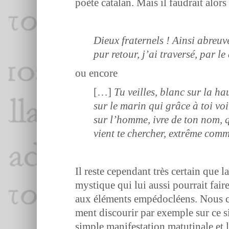
poète cata­lan. Mais il faudrait alors
Dieux frater­nels ! Ain­si abre
pur retour, j’ai tra­ver­sé, par
ou encore
[…]
Tu veilles, blanc sur la ha
sur le marin qui grâce à toi vo
sur l’homme, ivre de ton nom, qu
vient te chercher, extrême comme
Il reste cepen­dant très cer­tain que 
mys­tique qui lui aus­si pour­rait fai
aux élé­ments empé­do­cléens. Nous co
ment dis­courir par exem­ple sur ce 
sim­ple man­i­fes­ta­tion matuti­nale 