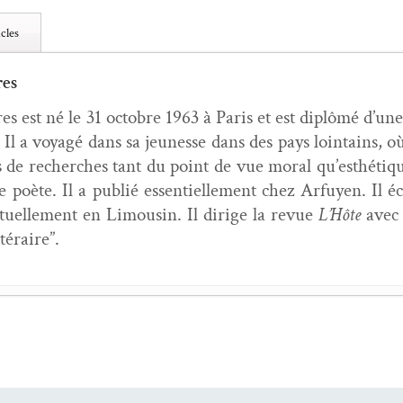
cles
res
es est né le 31 octo­bre 1963 à Paris et est diplômé d’un
 Il a voy­agé dans sa jeunesse dans des pays loin­tains, o
 de recherch­es tant du point de vue moral qu’esthé­tique,
é de poète. Il a pub­lié essen­tielle­ment chez Arfuyen. Il é
ctuelle­ment en Lim­ou­sin. Il dirige la revue
L’Hôte
avec
téraire”.
ers les cieux
- 21 mars 2020
 piano de paille
- 5 févri­er 2020
ge : Van­da Mikšić, Jean de Breyne,
Des trans­ports
- 5 jan­v