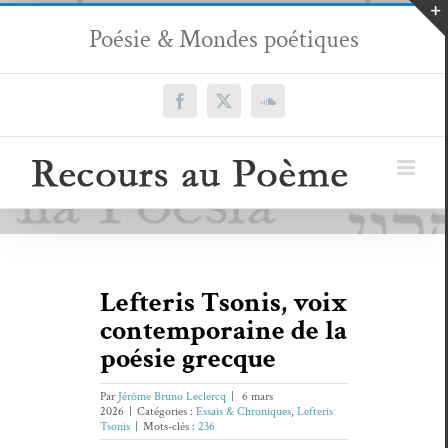
Passer
Poésie & Mondes poétiques
au
contenu
Facebook
X
SoundCloud
Lefteris Tsonis, voix
contemporaine de la
poésie grecque
Par
Jérôme Bruno Leclercq
|
6 mars
2026
|
Catégories :
Essais & Chroniques
,
Lefteris
Tsonis
|
Mots-clés :
236