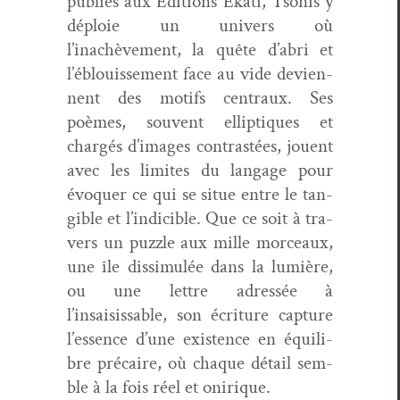
pub­liés aux Édi­tions Ekati, Tso­nis y
déploie un univers où
l’inachèvement, la quête d’abri et
l’éblouissement face au vide
devi­en­
nent des motifs cen­traux. Ses
poèmes, sou­vent ellip­tiques et
chargés d’images con­trastées, jouent
avec les lim­ites du lan­gage pour
évo­quer ce qui se situe
entre le tan­
gi­ble et l’indicible
. Que ce soit à tra­
vers un puz­zle aux mille morceaux,
une île dis­simulée dans la lumière,
ou une let­tre adressée à
l’insaisissable, son écri­t­ure cap­ture
l’essence d’une
exis­tence en équili­
bre pré­caire
, où chaque détail sem­
ble à la fois réel et onirique.