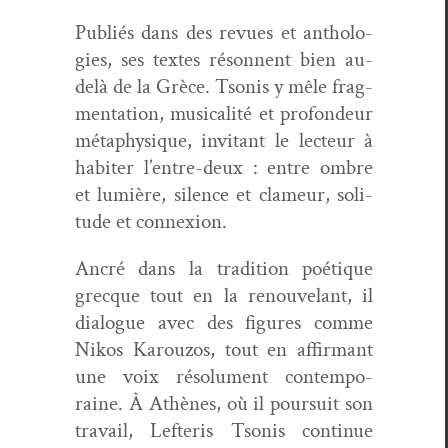
Pub­liés dans des revues et antholo­
gies, ses textes réson­nent bien au-
delà de la Grèce. Tso­nis y mêle
frag­
men­ta­tion, musi­cal­ité et pro­fondeur
méta­physique
, invi­tant le lecteur à
habiter l’entre-deux : entre ombre
et lumière, silence et clameur, soli­
tude et connexion.
Ancré dans la tra­di­tion poé­tique
grecque tout en la renou­ve­lant, il
dia­logue avec des fig­ures comme
Nikos Karouzos, tout en affir­mant
une voix
résol­u­ment con­tem­po­
raine
. À Athènes, où il pour­suit son
tra­vail, Lef­t­eris Tso­nis con­tin­ue