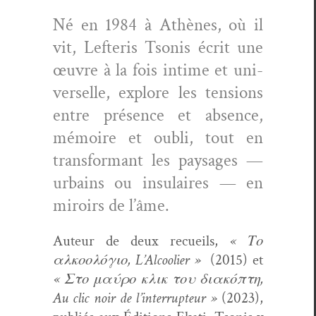
Né en 1984 à Athènes, où il
vit,
Lef­t­eris Tso­nis
écrit une
œuvre à la fois intime et uni­
verselle, explore les
ten­sions
entre présence et absence,
mémoire et oubli
, tout en
trans­for­mant les paysages —
urbains ou insu­laires — en
miroirs de l’âme.
Auteur de deux recueils,
« Το
αλκοολόγιο, L’Al­cooli­er »
(2015) et
« Στο μαύρο κλικ του διακόπτη,
Au clic noir de l’in­ter­rup­teur »
(2023),