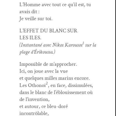
L’Homme avec tout ce qu’il est, tu
avais dit :
Je veille sur toi.
L’EFFET DU BLANC SUR
LES ILES.
1
(Instan­ta­né avec Nikos Karousos
sur la
plage d’Érik­ous­sa.)
Impos­si­ble de m’approcher.
Ici, on joue avec la vue
et quelques milles marins encore.
2
Les Oth­onoi
, en face, dissimulées,
dans le blanc de l’éblouisse­ment où
de l’invention,
et autour, ce bleu-doré
incontrôlable,