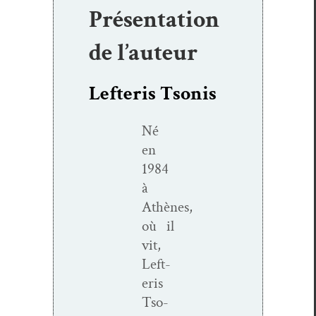
Présentation
de l’auteur
Lefteris Tsonis
Né
en
1984
à
Athènes,
où il
vit,
Lef­t­
eris
Tso­