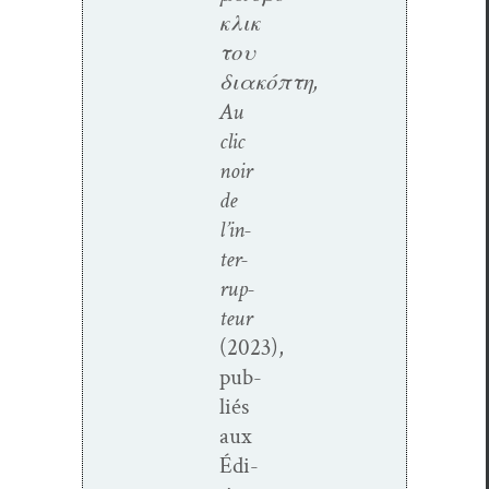
κλικ
του
διακόπτη,
Au
clic
noir
de
l’in­
ter­
rup­
teur
(2023),
pub­
liés
aux
Édi­