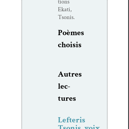
tions
Ekati,
Tsonis.
Poèmes
choi­sis
Autres
lec­
tures
Lefteris
Tsonis, voix