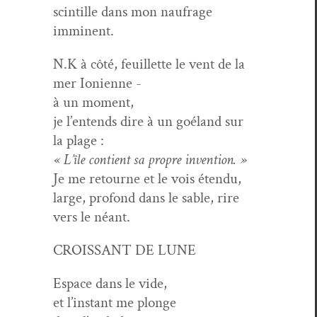
scin­tille dans mon naufrage
imminent.
N.K à côté, feuil­lette le vent de la
mer Ionienne -
à un moment,
je l’en­tends dire à un goé­land sur
la plage :
« L’île con­tient sa pro­pre invention. »
Je me retourne et le vois étendu,
large, pro­fond dans le sable, rire
vers le néant.
CROISSANT DE LUNE
Espace dans le vide,
et l’in­stant me plonge