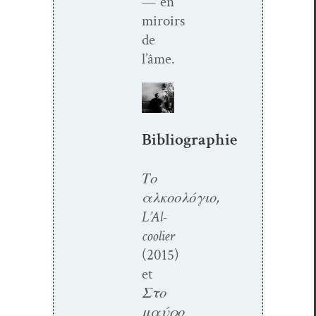
— en
miroirs
de
l’âme.
Bibliographie
Το
αλκοολόγιο,
L’Al­
cooli­er
(2015)
et
Στο
μαύρο