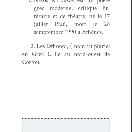
Nikos Karousos est un poète
grec mod­erne, cri­tique lit­
téraire et de théâtre, né le 17
juil­let 1926, mort le 28
semptem­bre 1990 à Athènes.
2. Les Oth­onoi, ( nom au pluriel
en Grec ), île au nord-ouest de
Corfou.