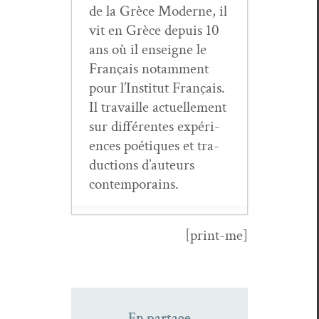
de la Grèce Mod­erne, il
vit en Grèce depuis 10
ans où il enseigne le
Français notam­ment
pour l’Institut Français.
Il tra­vaille actuelle­ment
sur dif­férentes expéri­
ences poé­tiques et tra­
duc­tions d’auteurs
contemporains.
[print-me]
Lef­t­eris Tso­
nis, voix con­
tem­po­raine de
la poésie
En partage