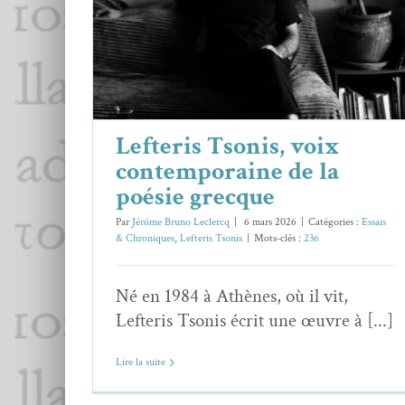
Essais & Chroniques
Lefteris Tsonis
Lefteris Tsonis, voix
contemporaine de la
poésie grecque
Par
Jérôme Bruno Leclercq
|
6 mars 2026
|
Catégories :
Essais
& Chroniques
,
Lefteris Tsonis
|
Mots-clés :
236
Né en 1984 à Athènes, où il vit,
Lefteris Tsonis écrit une œuvre à [...]
Lire la suite