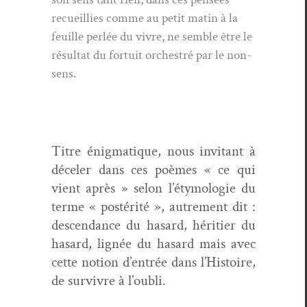
recueil­lies comme au petit matin à la
feuille per­lée du vivre, ne sem­ble être le
résul­tat du for­tu­it orchestré par le non-
sens.
Titre énig­ma­tique, nous invi­tant à
décel­er dans ces poèmes « ce qui
vient après » selon l’é­ty­molo­gie du
terme « postérité », autrement dit :
descen­dance du hasard, héri­ti­er du
hasard, lignée du hasard mais avec
cette notion d’en­trée dans l’His­toire,
de sur­vivre à l’oubli.