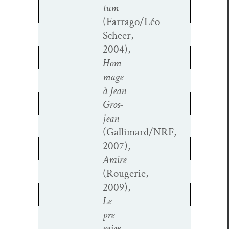
tum
(Farrago/Léo
Scheer,
2004),
Hom­
mage
à Jean
Gros­
jean
(Gallimard/NRF,
2007),
Araire
(Rougerie,
2009),
Le
pre­
mier