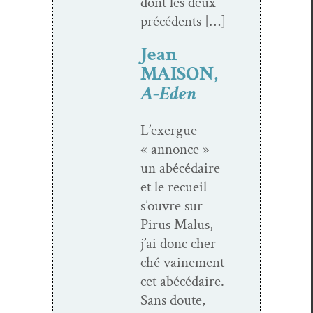
dont les deux
précédents […]
Jean
MAISON,
A‑Eden
L’exergue
« annonce »
un abécé­daire
et le recueil
s’ouvre sur
Pirus Malus,
j’ai donc cher­
ché vaine­ment
cet abécé­daire.
Sans doute,