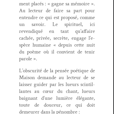
ment placés : « gagne sa mémoire ».
Au lecteur de faire sa part pour
enten­dre ce qui est pro­posé, comme
un savoir. Le spir­ituel, ici
revendiqué en tant qu’af­faire
cachée, privée, secrète, engage l’e­
spèce humaine « depuis cette nuit
du poème où il con­vient de tenir
parole ».
L’ob­scu­rité de la pen­sée poé­tique de
Mai­son demande au lecteur de se
laiss­er guider par les lueurs scin­til­
lantes au cœur du chant, lueurs
baig­nant d’une lumière élé­gante,
toute de douceur, ce qui doit
demeur­er dans la pénombre :