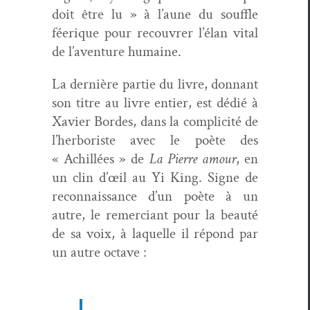
doit être lu » à l’aune du souf­fle
féerique pour recou­vr­er l’élan vital
de l’aven­ture humaine.
La dernière par­tie du livre, don­nant
son titre au livre entier, est dédié à
Xavier Bor­des, dans la com­plic­ité de
l’her­boriste avec le poète des
« Achillées » de
La Pierre amour
, en
un clin d’œil au Yi King. Signe de
recon­nais­sance d’un poète à un
autre, le remer­ciant pour la beauté
de sa voix, à laque­lle il répond par
un autre octave :