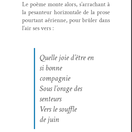
Le poème monte alors, s’ar­rachant à
la pesan­teur hor­i­zon­tale de la prose
pour­tant aéri­enne, pour brûler dans
l’air ses vers :
Quelle joie d’être en
si bonne
compagnie
Sous l’or­age des
senteurs
Vers le souf­fle
de juin