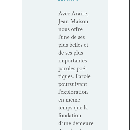
Avec Araire,
Jean Mai­son
nous offre
l’une de ses
plus belles et
de ses plus
impor­tantes
paroles poé­
tiques. Parole
pour­suiv­ant
l’ex­plo­ration
en même
temps que la
fon­da­tion
d’une demeure