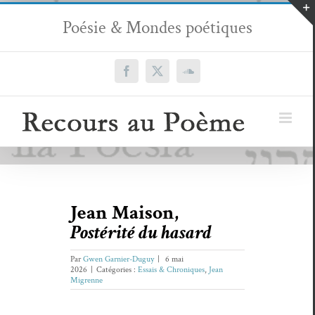
Passer
Poésie & Mondes poétiques
au
contenu
Facebook
X
SoundCloud
Jean Maison,
Postérité du hasard
Par
Gwen Garnier-Duguy
|
6 mai
2026
|
Catégories :
Essais & Chroniques
,
Jean
Migrenne