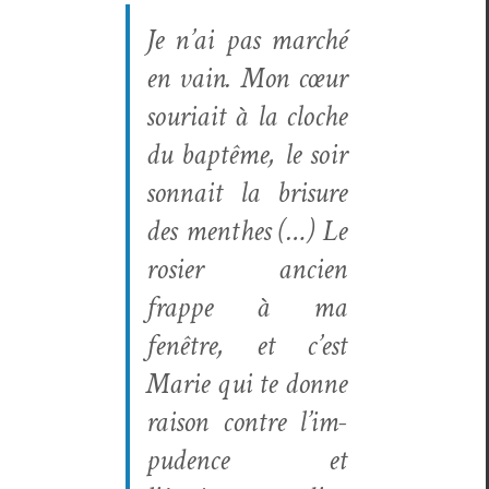
Je n’ai pas marché
en vain. Mon cœur
souri­ait à la cloche
du bap­tême, le soir
son­nait la brisure
des men­thes (…) Le
rosier ancien
frappe à ma
fenêtre, et c’est
Marie qui te donne
rai­son con­tre l’im­
pu­dence et