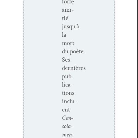
forte
ami­
tié
jusqu’à
la
mort
du poète.
Ses
dernières
pub­
li­ca­
tions
inclu­
ent
Con­
so­la­
men­