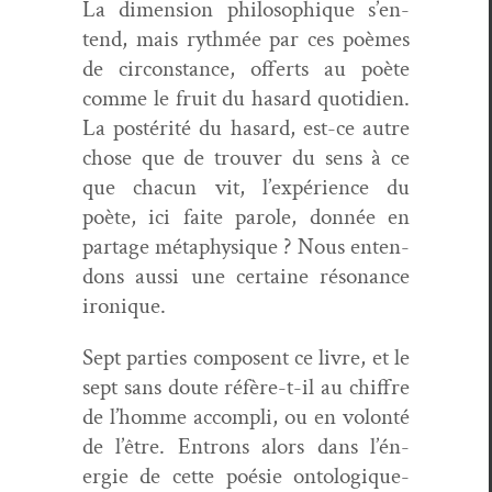
La dimen­sion philosophique s’en­
tend, mais ryth­mée par ces poèmes
de cir­con­stance, offerts au poète
comme le fruit du hasard quo­ti­di­en.
La postérité du hasard, est-ce autre
chose que de trou­ver du sens à ce
que cha­cun vit, l’ex­péri­ence du
poète, ici faite parole, don­née en
partage méta­physique ? Nous enten­
dons aus­si une cer­taine réso­nance
ironique.
Sept par­ties com­posent ce livre, et le
sept sans doute réfère-t-il au chiffre
de l’homme accom­pli, ou en volon­té
de l’être. Entrons alors dans l’én­
ergie de cette poésie ontologique­