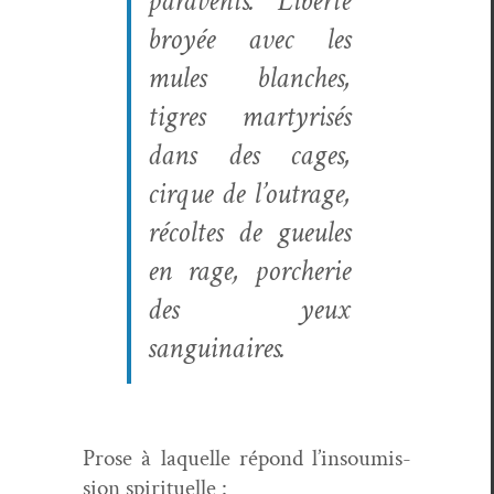
par­avents. Lib­erté
broyée avec les
mules blanch­es,
tigres mar­tyrisés
dans des cages,
cirque de l’outrage,
récoltes de gueules
en rage, porcherie
des yeux
sanguinaires.
Prose à laque­lle répond l’in­soumis­
sion spirituelle :