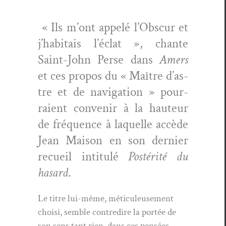
« Ils m’ont appelé l’Ob­scur et
j’habitais l’é­clat », chante
Saint-John Perse dans
Amers
et ces pro­pos du « Maître d’as­
tre et de nav­i­ga­tion » pour­
raient con­venir à la hau­teur
de fréquence à laque­lle accède
Jean Mai­son en son dernier
recueil inti­t­ulé
Postérité du
hasard
.
Le titre lui-même, métic­uleuse­ment
choisi, sem­ble con­tredire la portée de
son sens tant rien, dans ces pen­sées