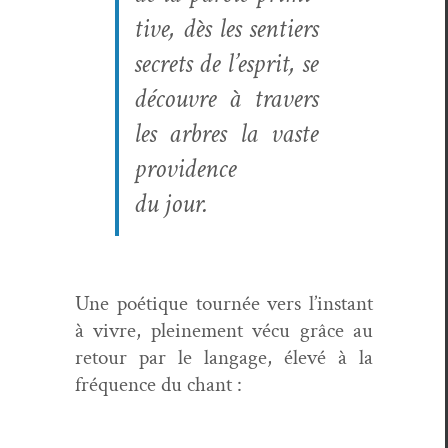
tive, dès les sen­tiers
secrets de l’e­sprit, se
décou­vre à tra­vers
les arbres la vaste
prov­i­dence
du jour.
Une poé­tique tournée vers l’in­stant
à vivre, pleine­ment vécu grâce au
retour par le lan­gage, élevé à la
fréquence du chant :