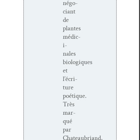
négo­
ciant
de
plantes
médic­
i­
nales
biologiques
et
l’écri­
t­ure
poétique.
Très
mar­
qué
par
Chateaubriand,