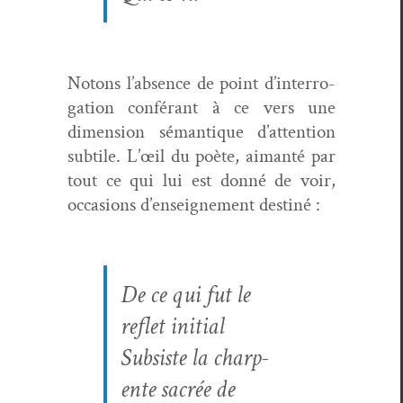
Notons l’ab­sence de point d’in­ter­ro­
ga­tion con­férant à ce vers une
dimen­sion séman­tique d’at­ten­tion
sub­tile. L’œil du poète, aiman­té par
tout ce qui lui est don­né de voir,
occa­sions d’en­seigne­ment destiné :
De ce qui fut le
reflet initial
Sub­siste la char­p­
ente sacrée de