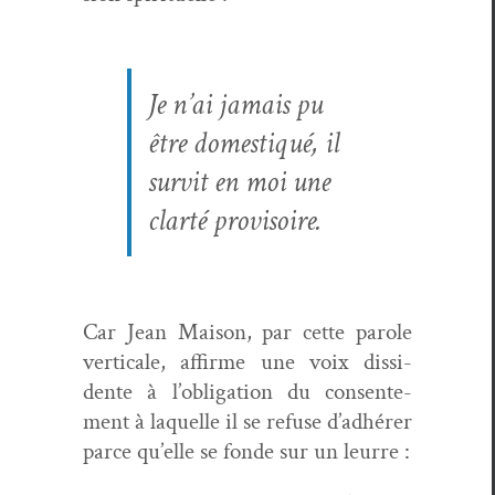
Je n’ai jamais pu
être domes­tiqué, il
survit en moi une
clarté provisoire.
Car Jean Mai­son, par cette parole
ver­ti­cale, affirme une voix dis­si­
dente à l’oblig­a­tion du con­sen­te­
ment à laque­lle il se refuse d’ad­hér­er
parce qu’elle se fonde sur un leurre :