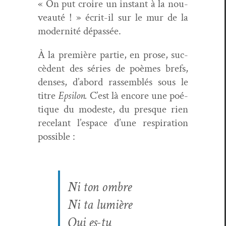
« On put croire un instant à la nou­
veauté ! » écrit-il sur le mur de la
moder­nité dépassée.
À la pre­mière par­tie, en prose, suc­
cè­dent des séries de poèmes brefs,
dens­es, d’abord rassem­blés sous le
titre
Epsilon.
C’est là encore une poé­
tique du mod­este, du presque rien
rece­lant l’e­space d’une res­pi­ra­tion
possible :
Ni ton ombre
Ni ta lumière
Qui es-tu