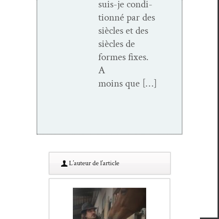
suis-je con­di­
tion­né par des
siè­cles et des
siè­cles de
formes fix­es.
A
moins que […]
L’au­teur de l’article