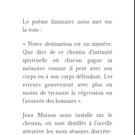
Le poème lim­i­naire nous met sur
la voie :
« Notre des­ti­na­tion est un mys­tère.
Que dire de ce chemin d’in­tim­ité
spir­ituelle où cha­cun gagne sa
mémoire comme il peut avec son
corps ou à son corps défen­dant. Les
erreurs gou­ver­nent avec plus ou
moins de tyran­nie la régres­sion ou
l’a­vancée des hommes ».
Jean Mai­son nous installe sur le
chemin, où sont dis­til­lés à l’or­eille
atten­tive les mots sésames dis­crète­