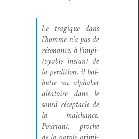
Le trag­ique dans
l’homme n’a pas de
réso­nance, à l’impi­
toy­able instant de
la perdi­tion, il bal­
bu­tie un alpha­bet
aléa­toire dans le
sourd récep­ta­cle de
la malchance.
Pour­tant, proche
de la parole prim­i­