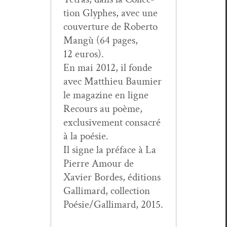
tion Glyphes, avec une
cou­ver­ture de Rober­to
Mangù (64 pages,
12 euros).
En mai 2012, il fonde
avec Matthieu Bau­mi­er
le mag­a­zine en ligne
Recours au poème,
exclu­sive­ment con­sacré
à la poésie.
Il signe la pré­face à La
Pierre Amour de
Xavier Bor­des, édi­tions
Gal­li­mard, col­lec­tion
Poésie/Gallimard, 2015.