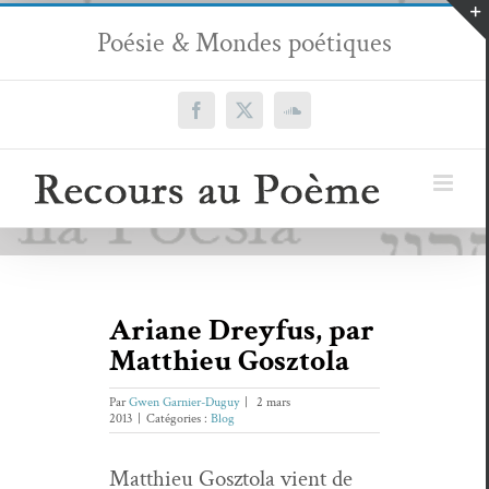
Passer
Poésie & Mondes poétiques
au
contenu
Facebook
X
SoundCloud
Ariane Dreyfus, par
Matthieu Gosztola
Par
Gwen Garnier-Duguy
|
2 mars
2013
|
Catégories :
Blog
Matthieu Gosz­to­la vient de