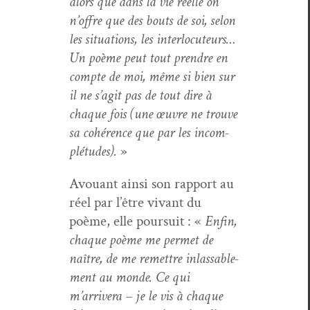
alors que dans la vie réelle on
n’offre que des bouts de soi, selon
les sit­u­a­tions, les inter­locu­teurs…
Un poème peut tout pren­dre en
compte de moi, même si bien sur
il ne s’agit pas de tout dire à
chaque fois (une œuvre ne trou­ve
sa cohérence que par les incom­
plé­tudes).
»
Avouant ain­si son rap­port au
réel par l’être vivant du
poème, elle pour­suit : «
Enfin,
chaque poème me per­met de
naître, de me remet­tre inlass­able­
ment au monde. Ce qui
m’arrivera – je le vis à chaque