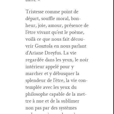
Tristesse comme point de
départ, souf­fle moral, bon­
heur, joie, amour, présence de
l’être vivant qu’est le poème,
voilà ce que nous fait décou­
vrir Gosz­to­la en nous par­lant
d’Ariane Drey­fus. La vie
regardée dans les yeux, le noir
intérieur appelé pour y
marcher et y débus­quer la
splen­deur de l’être, la vie con­
tem­plée avec les yeux du
philosophe capa­ble de la met­
tre à nue et de la sub­limer
non pas par des sys­tèmes