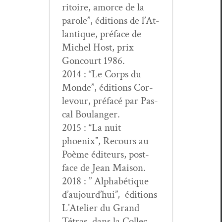
ri­toire, amorce de la
parole”, édi­tions de l’At­
lan­tique, pré­face de
Michel Host, prix
Goncourt 1986.
2014 : “Le Corps du
Monde”, édi­tions Cor­
levour, pré­facé par Pas­
cal Boulanger.
2015 : “La nuit
phoenix”, Recours au
Poème édi­teurs, post­
face de Jean Maison.
2018 : ” Alphabé­tique
d’au­jour­d’hui”
,
édi­tions
L’Ate­lier du Grand
Tétras, dans la Col­lec­