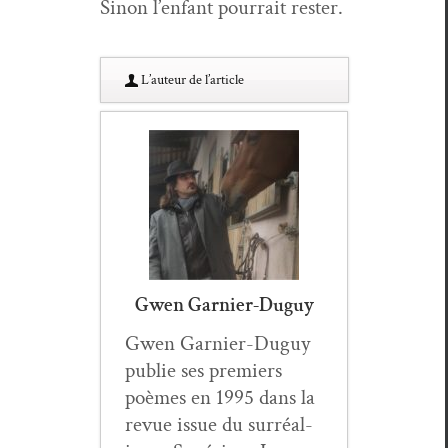
Sinon l’enfant pour­rait rester.
L’au­teur de l’article
Gwen Garnier-Duguy
Gwen Gar­nier-Duguy
pub­lie ses pre­miers
poèmes en 1995 dans la
revue issue du sur­réal­