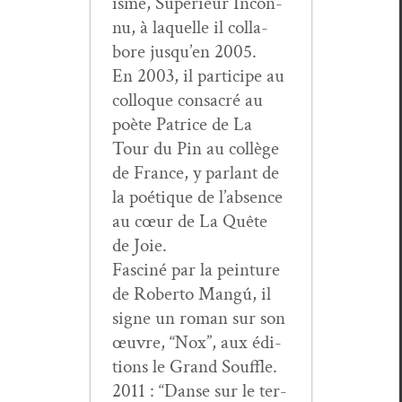
isme, Supérieur Incon­
nu, à laque­lle il col­la­
bore jusqu’en 2005.
En 2003, il par­ticipe au
col­loque con­sacré au
poète Patrice de La
Tour du Pin au col­lège
de France, y par­lant de
la poé­tique de l’ab­sence
au cœur de La Quête
de Joie.
Fasciné par la pein­ture
de Rober­to Mangú, il
signe un roman sur son
œuvre, “Nox”, aux édi­
tions le Grand Souffle.
2011 : “Danse sur le ter­