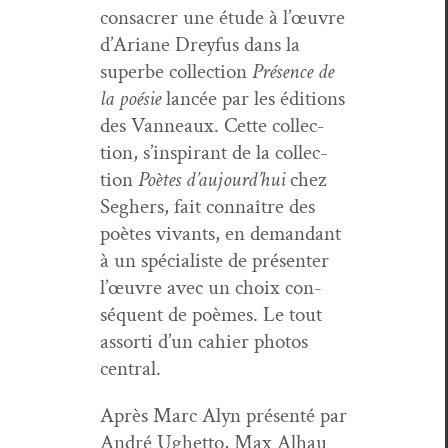
con­sacr­er une étude à l’œuvre
d’Ariane Drey­fus dans la
superbe col­lec­tion
Présence de
la poésie
lancée par les édi­tions
des Van­neaux. Cette col­lec­
tion, s’inspirant de la col­lec­
tion
Poètes d’aujourd’hui
chez
Seghers, fait con­naître des
poètes vivants, en deman­dant
à un spé­cial­iste de présen­ter
l’œuvre avec un choix con­
séquent de poèmes. Le tout
assor­ti d’un cahi­er pho­tos
central.
Après Marc Alyn présen­té par
André Ughet­to, Max Alhau