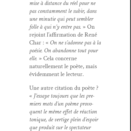
mise à dis­tance du réel pour ne
pas con­stam­ment le subir, dans
une minu­tie qui peut sem­bler
folle à qui n’y entre pas.
» On
rejoint l’affirmation de René
Char : «
On ne s’adonne pas à la
poésie. On aban­donne tout pour
elle.
» Cela con­cerne
naturelle­ment le poète, mais
évidem­ment le lecteur.
Une autre cita­tion du poète ?
«
J’essaye tou­jours que les pre­
miers mots d’un poème provo­
quent le même effet de réac­tion
tonique, de ver­tige plein d’espoir
que pro­duit sur le spec­ta­teur