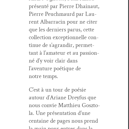
présen­té par Pierre Dhain­aut,
Pierre Peuch­mau­rd par Lau­
rent Albar­racin pour ne citer
que les derniers parus, cette
col­lec­tion excep­tion­nelle con­
tin­ue de s’agrandir, per­me­t­
tant à l’amateur et au pas­sion­
né d’y voir clair dans
l’aventure poé­tique de
notre temps.
C’est à un tour de poésie
autour d’Ariane Drey­fus que
nous con­vie Matthieu Gosz­to­
la. Une présen­ta­tion d’une
cen­taine de pages nous prend
la main pour entr­er dans la