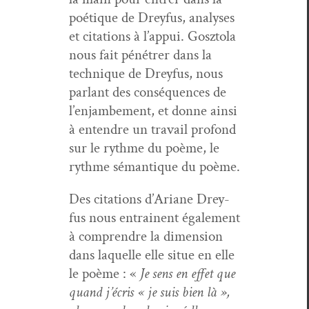
poé­tique de Drey­fus, analy­ses
et cita­tions à l’appui. Gosz­to­la
nous fait pénétr­er dans la
tech­nique de Drey­fus, nous
par­lant des con­séquences de
l’enjambement, et donne ain­si
à enten­dre un tra­vail pro­fond
sur le rythme du poème, le
rythme séman­tique du poème.
Des cita­tions d’Ariane Drey­
fus nous entrainent égale­ment
à com­pren­dre la dimen­sion
dans laque­lle elle situe en elle
le poème : «
Je sens en effet que
quand j’écris « je suis bien là »,