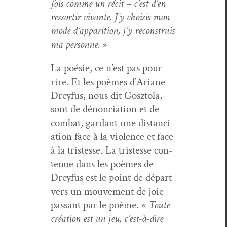
fois comme un réc­it – c’est d’en
ressor­tir vivante. J’y choi­sis mon
mode d’apparition, j’y recon­stru­is
ma per­son­ne.
»
La poésie, ce n’est pas pour
rire. Et les poèmes d’Ariane
Drey­fus, nous dit Gosz­to­la,
sont de dénon­ci­a­tion et de
com­bat, gar­dant une dis­tan­ci­
a­tion face à la vio­lence et face
à la tristesse. La tristesse con­
tenue dans les poèmes de
Drey­fus est le point de départ
vers un mou­ve­ment de joie
pas­sant par le poème. «
Toute
créa­tion est un jeu, c’est-à-dire