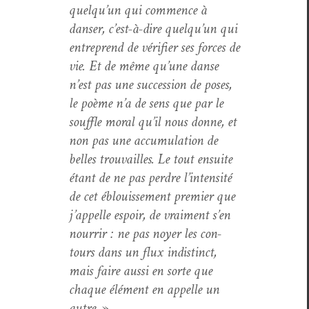
quelqu’un qui com­mence à
danser, c’est-à-dire quelqu’un qui
entre­prend de véri­fi­er ses forces de
vie. Et de même qu’une danse
n’est pas une suc­ces­sion de pos­es,
le poème n’a de sens que par le
souf­fle moral qu’il nous donne, et
non pas une accu­mu­la­tion de
belles trou­vailles. Le tout ensuite
étant de ne pas per­dre l’intensité
de cet éblouisse­ment pre­mier que
j’appelle espoir, de vrai­ment s’en
nour­rir : ne pas noy­er les con­
tours dans un flux indis­tinct,
mais faire aus­si en sorte que
chaque élé­ment en appelle un
autre.
»