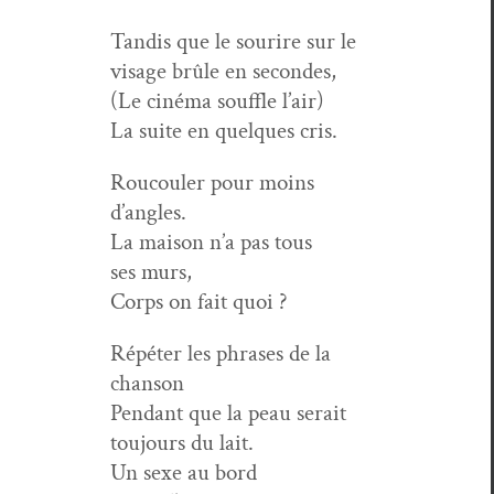
Tan­dis que le sourire sur le
vis­age brûle en secondes,
(Le ciné­ma souf­fle l’air)
La suite en quelques cris.
Roucouler pour moins
d’angles.
La mai­son n’a pas tous
ses murs,
Corps on fait quoi ?
Répéter les phras­es de la
chanson
Pen­dant que la peau serait
tou­jours du lait.
Un sexe au bord