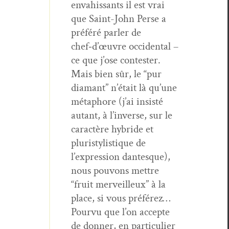
envahissants il est vrai
que Saint-John Perse a
préféré par­ler de
chef‑d’œuvre occi­den­tal –
ce que j’ose con­tester.
Mais bien sûr, le “pur
dia­mant” n’était là qu’une
métaphore (j’ai insisté
autant, à l’inverse, sur le
car­ac­tère hybride et
pluristyl­is­tique de
l’expression dan­tesque),
nous pou­vons met­tre
“fruit mer­veilleux” à la
place, si vous préférez…
Pourvu que l’on accepte
de don­ner, en par­ti­c­uli­er