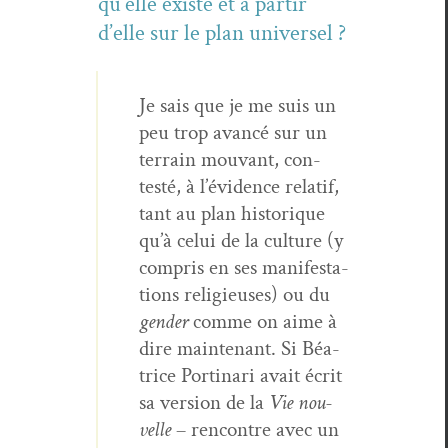
qu’elle existe et à par­tir
d’elle sur le plan universel ?
Je sais que je me suis un
peu trop avancé sur un
ter­rain mou­vant, con­
testé, à l’évidence relatif,
tant au plan his­torique
qu’à celui de la cul­ture (y
com­pris en ses man­i­fes­ta­
tions religieuses) ou du
gen­der
comme on aime à
dire main­tenant. Si Béa­
trice Porti­nari avait écrit
sa ver­sion de la
Vie nou­
velle
– ren­con­tre avec un