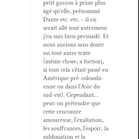
petit garçon à peine plus
âgé qu’elle, prénom­mé
Dante etc. etc. – il en
serait allé tout autrement
j’en suis bien per­suadé. Et
nous auri­ons sans doute
un tout autre texte
(même chose, a for­tiori,
si tout cela s’était passé en
Amérique pré-colom­bi­
enne ou dans l’Asie du
sud-est). Cepen­dant…
peut-on pré­ten­dre que
cette ren­con­tre
amoureuse, l’exaltation,
les souf­frances, l’espoir, la
sub­li­ma­tion et la