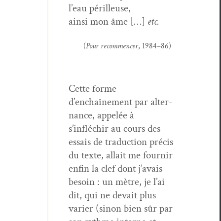
l’eau périlleuse,
ain­si mon âme […]
etc.
(
Pour recom­mencer
, 1984–86)
Cette forme
d’enchaînement par alter­
nance, appelée à
s’infléchir au cours des
essais de tra­duc­tion pré­cis
du texte, allait me fournir
enfin la clef dont j’avais
besoin : un mètre, je l’ai
dit, qui ne devait plus
vari­er (sinon bien sûr par