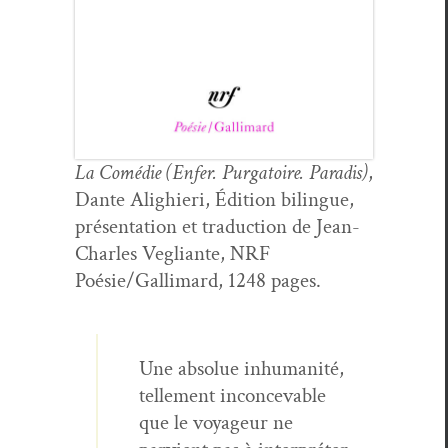
La Comédie (Enfer. Pur­ga­toire. Par­adis)
,
Dante Alighieri, Édi­tion bilingue,
présen­ta­tion et tra­duc­tion de Jean-
Charles Veg­liante, NRF
Poésie/Gallimard, 1248 pages.
Une absolue inhu­man­ité,
telle­ment incon­cev­able
que le voyageur ne