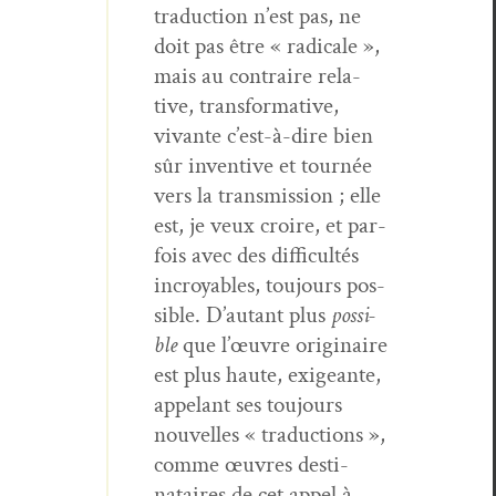
tra­duc­tion n’est pas, ne
doit pas être « rad­i­cale »,
mais au con­traire rel­a­
tive, trans­for­ma­tive,
vivante c’est-à-dire bien
sûr inven­tive et tournée
vers la trans­mis­sion ; elle
est, je veux croire, et par­
fois avec des dif­fi­cultés
incroy­ables, tou­jours pos­
si­ble. D’autant plus
pos­si­
ble
que l’œuvre orig­i­naire
est plus haute, exigeante,
appelant ses tou­jours
nou­velles « tra­duc­tions »,
comme œuvres des­ti­
nataires de cet appel à