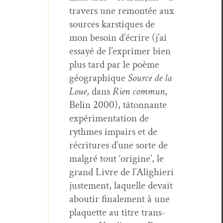
tra­vers une remon­tée aux
sources kars­tiques de
mon besoin d’écrire (j’ai
essayé de l’exprimer bien
plus tard par le poème
géo­graphique
Source de la
Loue
, dans
Rien com­mun
,
Belin 2000), tâton­nante
expéri­men­ta­tion de
rythmes impairs et de
récri­t­ures d’une sorte de
mal­gré tout ‘orig­ine’, le
grand Livre de l’Alighieri
juste­ment, laque­lle devait
aboutir finale­ment à une
pla­que­tte au titre trans­