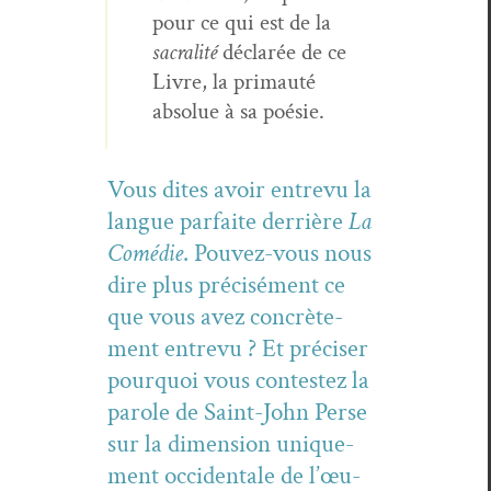
pour ce qui est de la
sacral­ité
déclarée de ce
Livre, la pri­mauté
absolue à sa poésie.
Vous dites avoir entre­vu la
langue par­faite der­rière
La
Comédie
. Pou­vez-vous nous
dire plus pré­cisé­ment ce
que vous avez con­crète­
ment entre­vu ? Et pré­cis­er
pourquoi vous con­testez la
parole de Saint-John Perse
sur la dimen­sion unique­
ment occi­den­tale de l’œu­