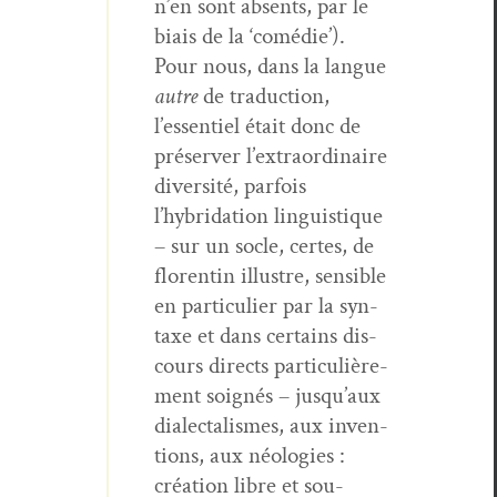
n’en sont absents, par le
biais de la ‘comédie’).
Pour nous, dans la langue
autre
de tra­duc­tion,
l’essentiel était donc de
préserv­er l’extraordinaire
diver­sité, par­fois
l’hybridation lin­guis­tique
– sur un socle, certes, de
flo­rentin illus­tre, sen­si­ble
en par­ti­c­uli­er par la syn­
taxe et dans cer­tains dis­
cours directs par­ti­c­ulière­
ment soignés – jusqu’aux
dialec­tal­ismes, aux inven­
tions, aux néolo­gies :
créa­tion libre et sou­