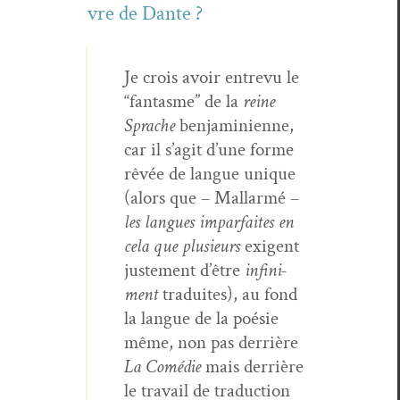
vre de Dante ?
Je crois avoir entre­vu le
“fan­tasme” de la
reine
Sprache
ben­jamini­enne,
car il s’agit d’une forme
rêvée de langue unique
(alors que – Mal­lar­mé –
les langues impar­faites en
cela que plusieurs
exi­gent
juste­ment d’être
infin­i­
ment
traduites), au fond
la langue de la poésie
même, non pas der­rière
La Comédie
mais der­rière
le tra­vail de tra­duc­tion