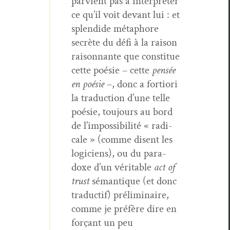
parvient pas à inter­préter
ce qu’il voit devant lui : et
splen­dide métaphore
secrète du défi à la rai­son
raison­nante que con­stitue
cette poésie – cette
pen­sée
en poésie
–, donc a for­tiori
la tra­duc­tion d’une telle
poésie, tou­jours au bord
de l’impossibilité « rad­i­
cale » (comme dis­ent les
logi­ciens), ou du para­
doxe d’un véri­ta­ble
act of
trust
séman­tique (et donc
tra­duc­tif) prélim­i­naire,
comme je préfère dire en
forçant un peu