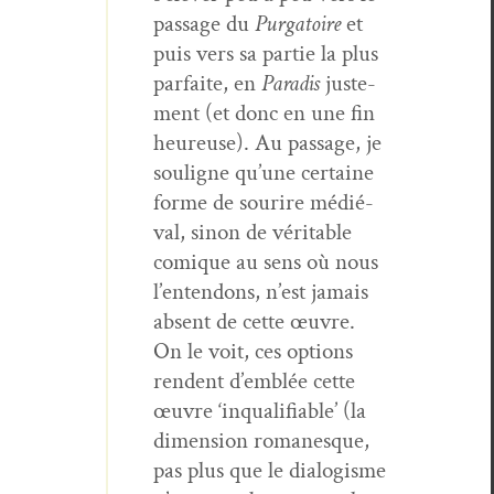
pas­sage du
Pur­ga­toire
et
puis vers sa par­tie la plus
par­faite, en
Par­adis
juste­
ment (et donc en une fin
heureuse). Au pas­sage, je
souligne qu’une cer­taine
forme de sourire médié­
val, sinon de véri­ta­ble
comique au sens où nous
l’entendons, n’est jamais
absent de cette œuvre.
On le voit, ces options
ren­dent d’emblée cette
œuvre ‘inqual­i­fi­able’ (la
dimen­sion romanesque,
pas plus que le dial­o­gisme