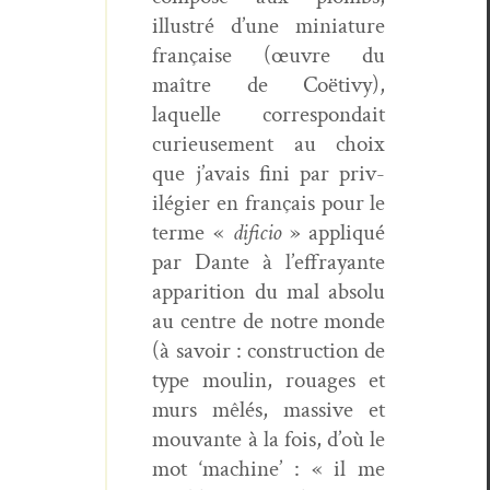
illus­tré d’une minia­ture
française (œuvre du
maître de Coë­tivy),
laque­lle cor­re­spondait
curieuse­ment au choix
que j’avais fini par priv­
ilégi­er en français pour le
terme «
difi­cio
» appliqué
par Dante à l’effrayante
appari­tion du mal absolu
au cen­tre de notre monde
(à savoir : con­struc­tion de
type moulin, rouages et
murs mêlés, mas­sive et
mou­vante à la fois, d’où le
mot ‘machine’ : « il me