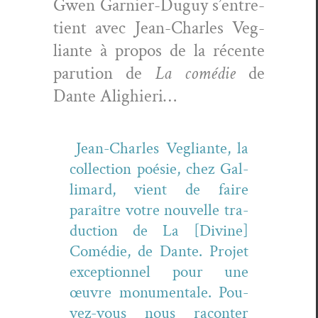
Gwen Gar­nier-Duguy s’en­tre­
tient avec Jean-Charles Veg­
liante à pro­pos de la récente
paru­tion de
La comédie
de
Dante Alighieri…
Jean-Charles Veg­liante, la
col­lec­tion poésie, chez Gal­
li­mard, vient de faire
paraître votre nou­velle tra­
duc­tion de La [Divine]
Comédie, de Dante. Pro­jet
excep­tion­nel pour une
œuvre mon­u­men­tale. Pou­
vez-vous nous racon­ter