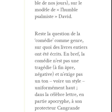
ble de nos jours), sur le
mod­èle de « l’humble
psalmiste » David.
Reste la ques­tion de la
‘comédie’ comme genre,
sur quoi des livres entiers
ont été écrits. En bref, la
comédie n’est pas une
tragédie (à fin âpre,
néga­tive) et n’exige pas
un ton – voire un style –
uni­for­mé­ment haut ;
dans la célèbre let­tre, en
par­tie apoc­ryphe, à son
pro­tecteur Can­grande