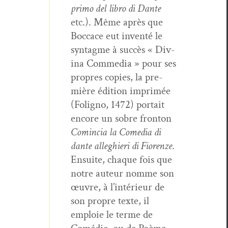
pri­mo del libro di Dante
etc.). Même après que
Boc­cace eut inven­té le
syn­tagme à suc­cès « Div­
ina Com­me­dia » pour ses
pro­pres copies, la pre­
mière édi­tion imprimée
(Folig­no, 1472) por­tait
encore un sobre fron­ton
Com­in­cia la Come­dia di
dante alleghieri di Fioren­ze
.
Ensuite, chaque fois que
notre auteur nomme son
œuvre, à l’intérieur de
son pro­pre texte, il
emploie le terme de