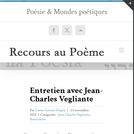
Passer
Poésie & Mondes poétiques
au
contenu
Facebook
X
SoundCloud
Entretien avec Jean-
Charles Vegliante
Par
Gwen Garnier-Duguy
|
24 novembre
2012
|
Catégories :
Jean-Charles Vegliante
,
Rencontres