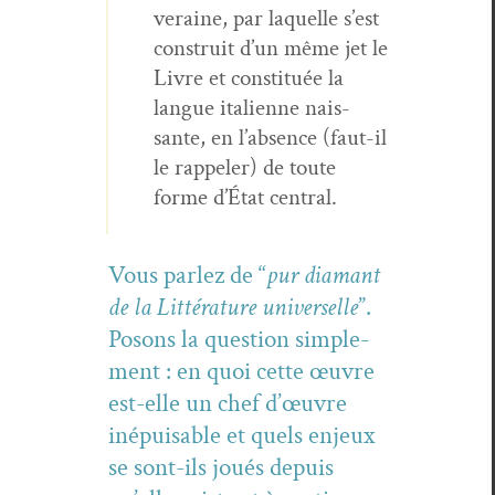
veraine, par laque­lle s’est
con­stru­it d’un même jet le
Livre et con­sti­tuée la
langue ital­i­enne nais­
sante, en l’absence (faut-il
le rap­pel­er) de toute
forme d’État central.
Vous par­lez de “
pur dia­mant
de la Lit­téra­ture uni­verselle
”.
Posons la ques­tion sim­ple­
ment : en quoi cette œuvre
est-elle un chef d’œu­vre
inépuis­able et quels enjeux
se sont-ils joués depuis