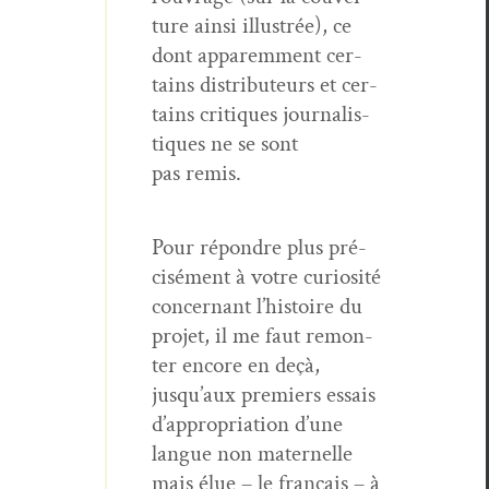
ture ain­si illus­trée), ce
dont apparem­ment cer­
tains dis­trib­u­teurs et cer­
tains cri­tiques jour­nal­is­
tiques ne se sont
pas remis.
Pour répon­dre plus pré­
cisé­ment à votre curiosité
con­cer­nant l’histoire du
pro­jet, il me faut remon­
ter encore en deçà,
jusqu’aux pre­miers essais
d’appropriation d’une
langue non mater­nelle
mais élue – le français – à