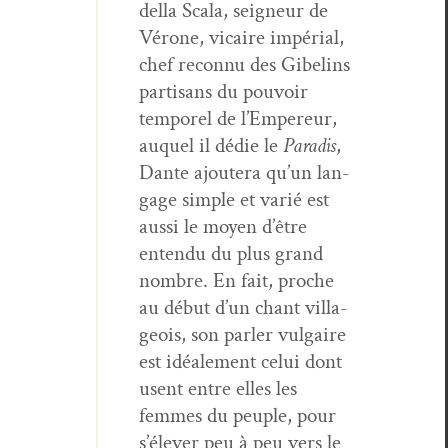
del­la Scala, seigneur de
Vérone, vicaire impér­i­al,
chef recon­nu des Gibelins
par­ti­sans du pou­voir
tem­porel de l’Empereur,
auquel il dédie le
Par­adis
,
Dante ajoutera qu’un lan­
gage sim­ple et var­ié est
aus­si le moyen d’être
enten­du du plus grand
nom­bre. En fait, proche
au début d’un chant vil­la­
geois, son par­ler vul­gaire
est idéale­ment celui dont
usent entre elles les
femmes du peu­ple, pour
s’élever peu à peu vers le