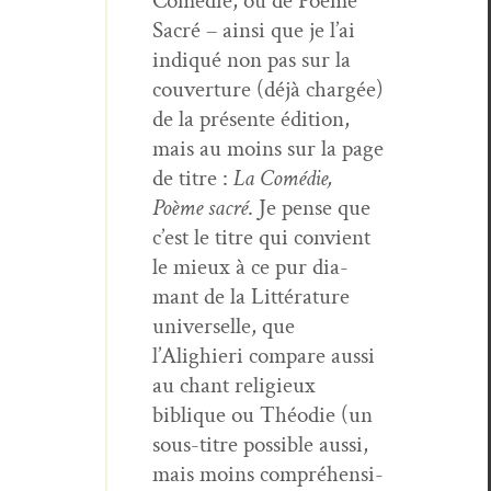
Comédie, ou de Poème
Sacré – ain­si que je l’ai
indiqué non pas sur la
cou­ver­ture (déjà chargée)
de la présente édi­tion,
mais au moins sur la page
de titre :
La Comédie,
Poème sacré
. Je pense que
c’est le titre qui con­vient
le mieux à ce pur dia­
mant de la Lit­téra­ture
uni­verselle, que
l’Alighieri com­pare aus­si
au chant religieux
biblique ou Théodie (un
sous-titre pos­si­ble aus­si,
mais moins com­préhen­si­