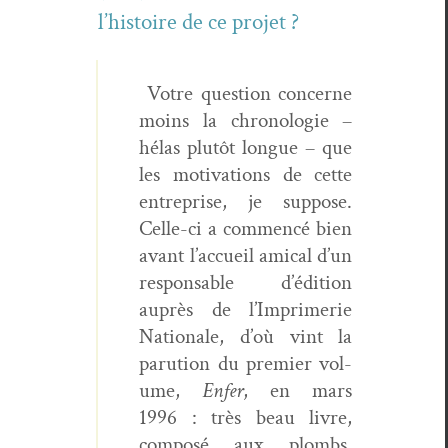
l’his­toire de ce projet ?
Votre ques­tion con­cerne
moins la chronolo­gie –
hélas plutôt longue – que
les moti­va­tions de cette
entre­prise, je sup­pose.
Celle-ci a com­mencé bien
avant l’accueil ami­cal d’un
respon­s­able d’édition
auprès de l’Imprimerie
Nationale, d’où vint la
paru­tion du pre­mier vol­
ume,
Enfer
, en mars
1996 : très beau livre,
com­posé aux plombs,