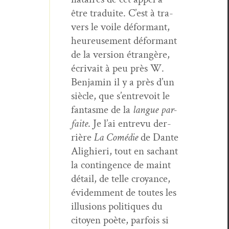
être traduite. C’est à tra­
vers le voile défor­mant,
heureuse­ment défor­mant
de la ver­sion étrangère,
écrivait à peu près W.
Ben­jamin il y a près d’un
siè­cle, que s’entrevoit le
fan­tasme de la
langue par­
faite
. Je l’ai entre­vu der­
rière
La Comédie
de Dante
Alighieri, tout en sachant
la con­tin­gence de maint
détail, de telle croy­ance,
évidem­ment de toutes les
illu­sions poli­tiques du
citoyen poète, par­fois si