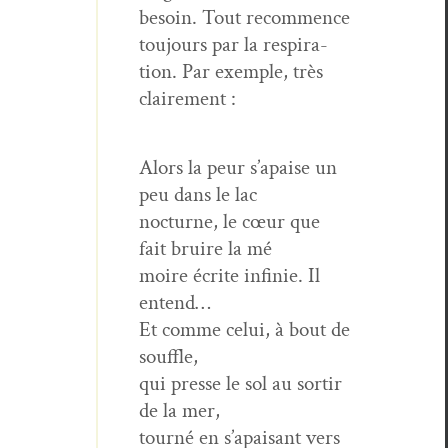
besoin. Tout recom­mence
tou­jours par la res­pi­ra­
tion. Par exem­ple, très
clairement :
Alors la peur s’apaise un
peu dans le lac
noc­turne, le cœur que
fait bruire la mé
moire écrite infinie. Il
entend…
Et comme celui, à bout de
souffle,
qui presse le sol au sor­tir
de la mer,
tourné en s’apaisant vers