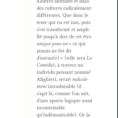
d’autres lat­i­tudes et dans
des cul­tures rad­i­cale­ment
dif­férentes. Que donc le
texte qui en est issu, puis
s’est trans­for­mé et ampli­
fié jusqu’à dire de cet être
unique-pour-soi
« ce qui
jamais ne fut dit
d’aucun(e) » (telle sera
La
Comédie
), à tra­vers un
indi­vidu pen­sant nom­mé
Alighieri, serait
rad­i­cale­
ment
intraduis­i­ble (il
s’agit là, comme l’on sait,
d’une apor­ie logique aus­si
incon­testable
qu’indémontrable). Or la