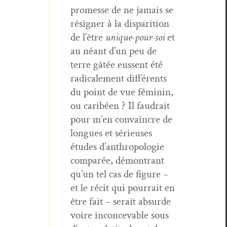
promesse de ne jamais se
résign­er à la dis­pari­tion
de l’être
unique-pour-soi
et
au néant d’un peu de
terre gâtée eussent été
rad­i­cale­ment dif­férents
du point de vue féminin,
ou caribéen ? Il faudrait
pour m’en con­va­in­cre de
longues et sérieuses
études d’anthropologie
com­parée, démon­trant
qu’un tel cas de fig­ure –
et le réc­it qui pour­rait en
être fait – serait absurde
voire incon­cev­able sous