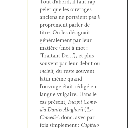
Tout d’abord, il faut rap­
pel­er que les ouvrages
anciens ne por­taient pas à
pro­pre­ment par­ler de
titre. On les désig­nait
générale­ment par leur
matière (mot à mot :
‘Trai­tant De…’), et plus
sou­vent par leur début ou
incip­it
, du reste sou­vent
latin même quand
l’ouvrage était rédigé en
langue vul­gaire. Dans le
cas présent,
Incip­it Come­
dia Dan­tis Alagherii
(
‘La
Comédie’
, donc, avec par­
fois sim­ple­ment :
Capi­to­lo