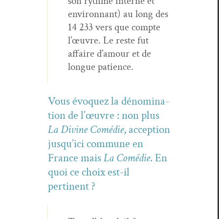
son rythme interne et
envi­ron­nant) au long des
14 233 vers que compte
l’œuvre. Le reste fut
affaire d’amour et de
longue patience.
Vous évo­quez la dénom­i­na­
tion de l’œu­vre : non plus
La Divine Comédie
, accep­tion
jusqu’i­ci com­mune en
France mais
La Comédie
. En
quoi ce choix est-il
pertinent ?