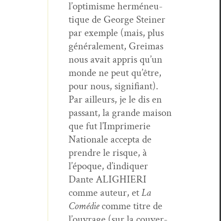
l’optimisme her­méneu­
tique de George Stein­er
par exem­ple (mais, plus
générale­ment, Greimas
nous avait appris qu’un
monde ne peut qu’être,
pour nous, sig­nifi­ant).
Par ailleurs, je le dis en
pas­sant, la grande mai­son
que fut l’Imprimerie
Nationale accep­ta de
pren­dre le risque, à
l’époque, d’indiquer
Dante ALIGHIERI
comme auteur, et
La
Comédie
comme titre de
l’ouvrage (sur la cou­ver­