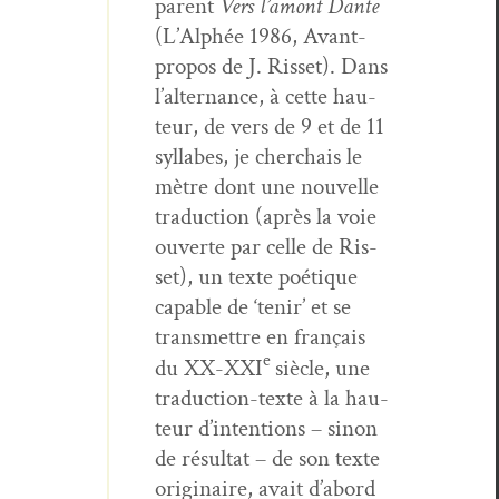
par­ent
Vers l’amont Dante
(L’Alphée 1986, Avant-
pro­pos de J. Ris­set). Dans
l’alternance, à cette hau­
teur, de vers de 9 et de 11
syl­labes, je cher­chais le
mètre dont une nou­velle
tra­duc­tion (après la voie
ouverte par celle de Ris­
set), un texte poé­tique
capa­ble de ‘tenir’ et se
trans­met­tre en français
e
du XX-XXI
siè­cle, une
tra­duc­tion-texte à la hau­
teur d’intentions – sinon
de résul­tat – de son texte
orig­i­naire, avait d’abord