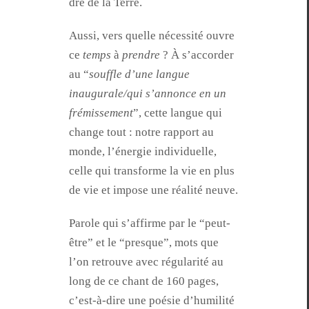
dre de la Terre.
Aus­si, vers quelle néces­sité ouvre
ce
temps
à
pren­dre
? À s’ac­corder
au “
souf­fle d’une langue
inaugurale/qui s’an­nonce en un
frémisse­ment
”, cette langue qui
change tout : notre rap­port au
monde, l’én­ergie indi­vidu­elle,
celle qui trans­forme la vie en plus
de vie et impose une réal­ité neuve.
Parole qui s’af­firme par le “peut-
être” et le “presque”, mots que
l’on retrou­ve avec régu­lar­ité au
long de ce chant de 160 pages,
c’est-à-dire une poésie d’hu­mil­ité