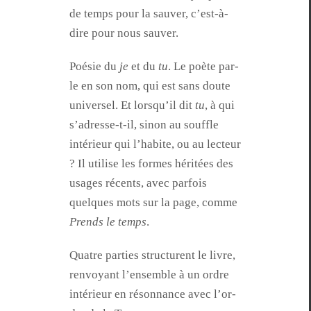
de temps pour la sauver, c’est-à-
dire pour nous sauver.
Poésie du
je
et du
tu
. Le poète par­
le en son nom, qui est sans doute
uni­versel. Et lorsqu’il dit
tu
, à qui
s’adresse-t-il, sinon au souf­fle
intérieur qui l’habite, ou au lecteur
? Il utilise les formes héritées des
usages récents, avec par­fois
quelques mots sur la page, comme
Prends le temps
.
Qua­tre par­ties struc­turent le livre,
ren­voy­ant l’ensem­ble à un ordre
intérieur en réson­nance avec l’or­