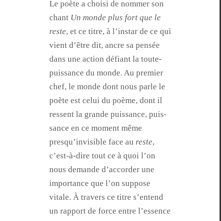
Le poète a choisi de nom­mer son
chant
Un monde plus fort que le
reste
, et ce titre, à l’in­star de ce qui
vient d’être dit, ancre sa pen­sée
dans une action défi­ant la toute-
puis­sance du monde. Au pre­mier
chef, le monde dont nous par­le le
poète est celui du poème, dont il
ressent la grande puis­sance, puis­
sance en ce moment même
presqu’in­vis­i­ble face au
reste
,
c’est-à-dire tout ce à quoi l’on
nous demande d’ac­corder une
impor­tance que l’on sup­pose
vitale. À tra­vers ce titre s’en­tend
un rap­port de force entre l’essence