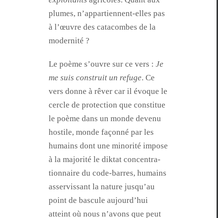
plumes, n’ap­par­ti­en­nent-elles pas
à l’œu­vre des cat­a­combes de la
modernité ?
Le poème s’ou­vre sur ce vers :
Je
me suis con­stru­it un refuge
. Ce
vers donne à rêver car il évoque le
cer­cle de pro­tec­tion que con­stitue
le poème dans un monde devenu
hos­tile, monde façon­né par les
humains dont une minorité impose
à la majorité le dik­tat con­cen­tra­
tionnaire du code-bar­res, humains
asservis­sant la nature jusqu’au
point de bas­cule aujour­d’hui
atteint où nous n’avons que peut