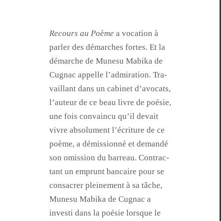
Recours au Poème
a voca­tion à
par­ler des démarch­es fortes. Et la
démarche de Mune­su Mabi­ka de
Cugnac appelle l’ad­mi­ra­tion. Tra­
vail­lant dans un cab­i­net d’av­o­cats,
l’au­teur de ce beau livre de poésie,
une fois con­va­in­cu qu’il devait
vivre absol­u­ment l’écri­t­ure de ce
poème, a démis­sion­né et demandé
son omis­sion du bar­reau. Con­trac­
tant un emprunt ban­caire pour se
con­sacr­er pleine­ment à sa tâche,
Mune­su Mabi­ka de Cugnac a
investi dans la poésie lorsque le