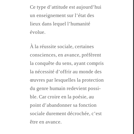
Ce type d’at­ti­tude est aujour­d’hui
un enseigne­ment sur l’é­tat des
lieux dans lequel l’hu­man­ité
évolue.
À la réus­site sociale, cer­taines
con­sciences, en avance, préfèrent
la con­quête du sens, ayant com­pris
la néces­sité d’of­frir au monde des
œuvres par lesquelles la pro­tec­tion
du genre humain rede­vient pos­si­
ble. Car croire en la poésie, au
point d’a­ban­don­ner sa fonc­tion
sociale dure­ment décrochée, c’est
être en avance.