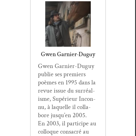
Gwen Garnier-Duguy
Gwen Gar­nier-Duguy
pub­lie ses pre­miers
poèmes en 1995 dans la
revue issue du sur­réal­
isme, Supérieur Incon­
nu, à laque­lle il col­la­
bore jusqu’en 2005.
En 2003, il par­ticipe au
col­loque con­sacré au