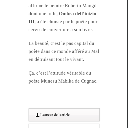
affirme le pein­tre Rober­to Mangú
dont une toile,
Ombra del­l’inizio
III
, a été choisie par le poète pour
servir de cou­ver­ture à son livre.
La beauté, c’est le pas cap­i­tal du
poète dans ce monde afféré au Mal
en détru­isant tout le vivant.
Ça, c’est l’at­ti­tude véri­ta­ble du
poète Mune­su Mabi­ka de Cugnac.
L’au­teur de l’article