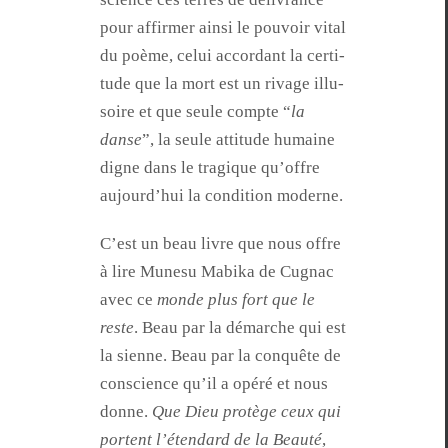
pour affirmer ain­si le pou­voir vital
du poème, celui accor­dant la cer­ti­
tude que la mort est un rivage illu­
soire et que seule compte “
la
danse
”, la seule atti­tude humaine
digne dans le trag­ique qu’of­fre
aujour­d’hui la con­di­tion moderne.
C’est un beau livre que nous offre
à lire Mune­su Mabi­ka de Cugnac
avec ce
monde plus fort que le
reste
. Beau par la démarche qui est
la sienne. Beau par la con­quête de
con­science qu’il a opéré et nous
donne.
Que Dieu pro­tège ceux qui
por­tent l’é­ten­dard de la Beauté
,