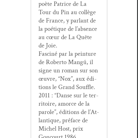
poète Patrice de La
Tour du Pin au col­lège
de France, y par­lant de
la poé­tique de l’ab­sence
au cœur de La Quête
de Joie.
Fasciné par la pein­ture
de Rober­to Mangú, il
signe un roman sur son
œuvre, “Nox”, aux édi­
tions le Grand Souffle.
2011 : “Danse sur le ter­
ri­toire, amorce de la
parole”, édi­tions de l’At­
lan­tique, pré­face de
Michel Host, prix
Goncourt 1986.