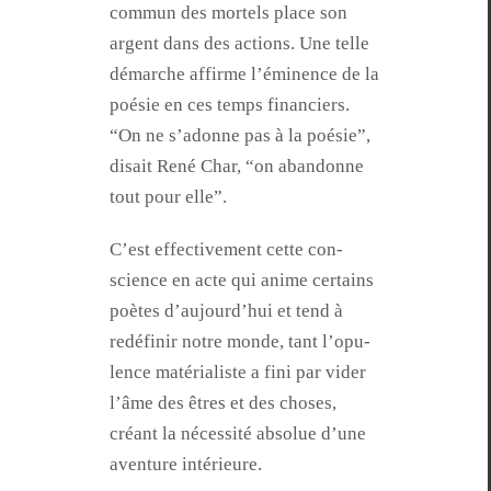
com­mun des mor­tels place son
argent dans des actions. Une telle
démarche affirme l’émi­nence de la
poésie en ces temps financiers.
“On ne s’adonne pas à la poésie”,
dis­ait René Char, “on aban­donne
tout pour elle”.
C’est effec­tive­ment cette con­
science en acte qui ani­me cer­tains
poètes d’au­jour­d’hui et tend à
redéfinir notre monde, tant l’op­u­
lence matéri­al­iste a fini par vider
l’âme des êtres et des choses,
créant la néces­sité absolue d’une
aven­ture intérieure.