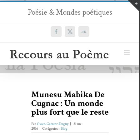
Passer
Poésie & Mondes poétiques
au
contenu
Facebook
X
SoundCloud
Munesu Mabika De
Cugnac : Un monde
plus fort que le reste
Par
Gwen Garnier-Duguy
|
31 mai
2016
|
Catégories :
Blog