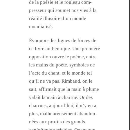
de la poésie et le rouleau com­
presseur qui soumet nos vies à la
réal­ité illu­soire d’un monde
mondialisé.
Évo­quons les lignes de forces de
ce livre authen­tique. Une pre­mière
oppo­si­tion ouvre le poème, entre
les mains du poète, sym­bol­es de
l’acte du chant, et le monde tel
qu’il ne va pas. Rim­baud, on le
sait, affir­mait que la main à plume
valait la main à char­rue. Or des
char­rues, aujour­d’hui, il n’y en a
plus, mal­heureuse­ment aban­don­
nées aux prof­its des grands
exploitants
agri­coles. Quant aux