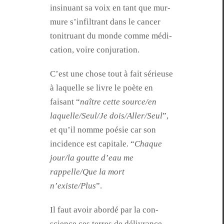
insin­u­ant sa voix en tant que mur­
mure s’in­fil­trant dans le can­cer
toni­tru­ant du monde comme médi­
ca­tion, voire conjuration.
C’est une chose tout à fait sérieuse
à laque­lle se livre le poète en
faisant “
naître cette source/en
laquelle/Seul/Je dois/Aller/Seul
”,
et qu’il nomme poésie car son
inci­dence est cap­i­tale. “
Chaque
jour/la goutte d’eau me
rappelle/Que la mort
n’existe/Plus
”.
Il faut avoir abor­dé par la con­
science ces ter­res de délivrance