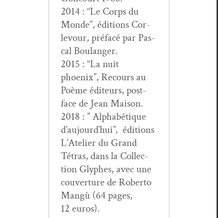
2014 : “Le Corps du
Monde”, édi­tions Cor­
levour, pré­facé par Pas­
cal Boulanger.
2015 : “La nuit
phoenix”, Recours au
Poème édi­teurs, post­
face de Jean Maison.
2018 : ” Alphabé­tique
d’au­jour­d’hui”
,
édi­tions
L’Ate­lier du Grand
Tétras, dans la Col­lec­
tion Glyphes, avec une
cou­ver­ture de Rober­to
Mangù (64 pages,
12 euros).