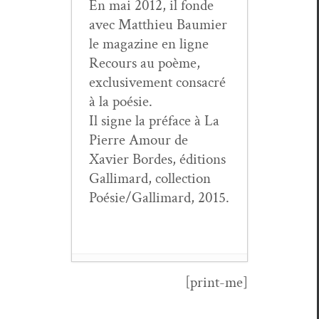
En mai 2012, il fonde
avec Matthieu Bau­mi­er
le mag­a­zine en ligne
Recours au poème,
exclu­sive­ment con­sacré
à la poésie.
Il signe la pré­face à La
Pierre Amour de
Xavier Bor­des, édi­tions
Gal­li­mard, col­lec­tion
Poésie/Gallimard, 2015.
[print-me]
Jean Mai­son,
Postérité du hasard