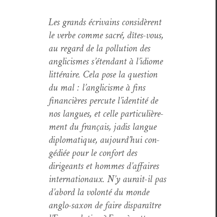
Les grands écrivains con­sid­èrent
le verbe comme sacré, dîtes-vous,
au regard de la pol­lu­tion des
angli­cismes s’étendant à l’idiome
lit­téraire. Cela pose la ques­tion
du mal : l’anglicisme à fins
finan­cières per­cute l’identité de
nos langues, et celle par­ti­c­ulière­
ment du français, jadis langue
diplo­ma­tique, aujourd’hui con­
gédiée pour le con­fort des
dirigeants et hommes d’affaires
inter­na­tionaux. N’y aurait-il pas
d’abord la volon­té du monde
anglo-sax­on de faire dis­paraître