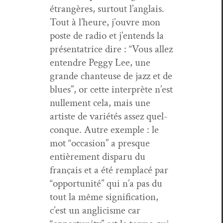
étrangères, surtout l’anglais.
Tout à l’heure, j’ou­vre mon
poste de radio et j’en­tends la
présen­ta­trice dire : “Vous allez
enten­dre Peg­gy Lee, une
grande chanteuse de jazz et de
blues”, or cette inter­prète n’est
nulle­ment cela, mais une
artiste de var­iétés assez quel­
conque. Autre exem­ple : le
mot “occa­sion” a presque
entière­ment dis­paru du
français et a été rem­placé par
“oppor­tu­nité” qui n’a pas du
tout la même sig­ni­fi­ca­tion,
c’est un angli­cisme car