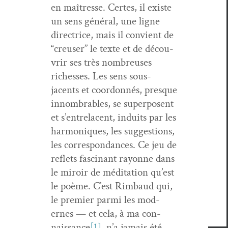
en maîtresse. Certes, il existe
un sens général, une ligne
direc­trice, mais il con­vient de
“creuser” le texte et de décou­
vrir ses très nom­breuses
richess­es. Les sens sous-
jacents et coor­don­nés, presque
innom­brables, se super­posent
et s’en­trela­cent, induits par les
har­moniques, les sug­ges­tions,
les cor­re­spon­dances. Ce jeu de
reflets fasci­nant ray­onne dans
le miroir de médi­ta­tion qu’est
le poème. C’est Rim­baud qui,
le pre­mier par­mi les mod­
ernes — et cela, à ma con­
nais­sance
[1]
, n’a jamais été