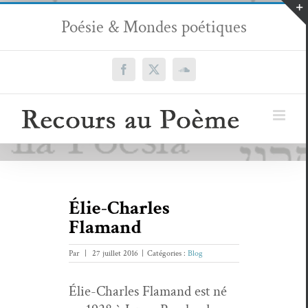
Passer
Poésie & Mondes poétiques
au
contenu
Facebook
X
SoundCloud
Élie-Charles
Flamand
Par
|
27 juillet 2016
|
Catégories :
Blog
Élie-Charles Fla­mand est né