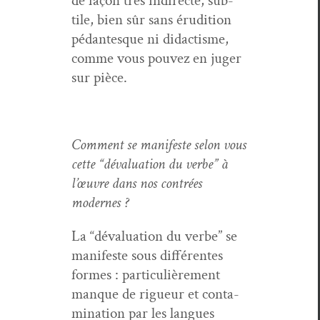
de façon très indi­recte, sub­
tile, bien sûr sans éru­di­tion
pédan­tesque ni didac­tisme,
comme vous pou­vez en juger
sur pièce.
Com­ment se man­i­feste selon vous
cette “déval­u­a­tion du verbe” à
l’œuvre dans nos con­trées
modernes ?
La “déval­u­a­tion du verbe” se
man­i­feste sous dif­férentes
formes : par­ti­c­ulière­ment
manque de rigueur et con­t­a­
m­i­na­tion par les langues