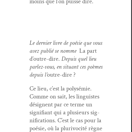
moins que l’on puisse dire.
Le dernier livre de poésie que vous
avez pub­lié se nomme
La part
d’outre-dire.
Depuis quel lieu
par­lez-vous, en situ­ant ces poèmes
depuis l’
out­re-dire ?
Ce lieu, c’est la poly­sémie.
Comme on sait, les lin­guistes
désig­nent par ce terme un
sig­nifi­ant qui a plusieurs sig­
ni­fi­ca­tions. C’est le cas pour la
poésie, où la plurivoc­ité règne