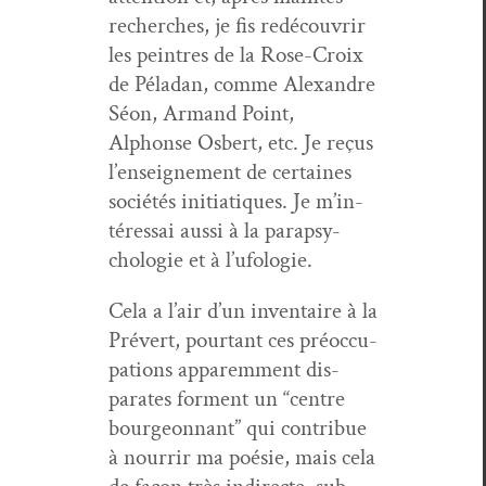
recherch­es, je fis redé­cou­vrir
les pein­tres de la Rose-Croix
de Péladan, comme Alexan­dre
Séon, Armand Point,
Alphonse Osbert, etc. Je reçus
l’en­seigne­ment de cer­taines
sociétés ini­ti­a­tiques. Je m’in­
téres­sai aus­si à la para­psy­
cholo­gie et à l’ufologie.
Cela a l’air d’un inven­taire à la
Prévert, pour­tant ces préoc­cu­
pa­tions apparem­ment dis­
parates for­ment un “cen­tre
bour­geon­nant” qui con­tribue
à nour­rir ma poésie, mais cela