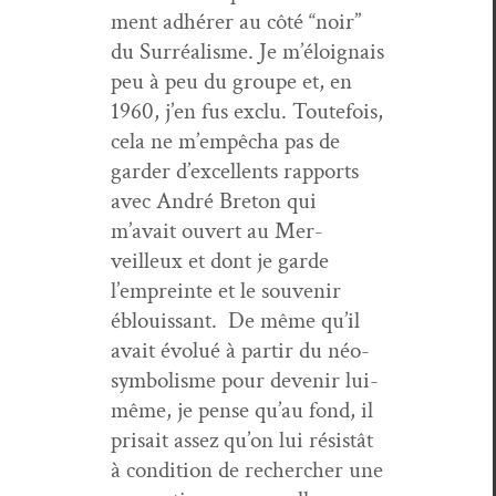
ment adhér­er au côté “noir”
du Sur­réal­isme. Je m’éloignais
peu à peu du groupe et, en
1960, j’en fus exclu. Toute­fois,
cela ne m’empêcha pas de
garder d’ex­cel­lents rap­ports
avec André Bre­ton qui
m’avait ouvert au Mer­
veilleux et dont je garde
l’empreinte et le sou­venir
éblouis­sant. De même qu’il
avait évolué à par­tir du néo-
sym­bol­isme pour devenir lui-
même, je pense qu’au fond, il
pri­sait assez qu’on lui résistât
à con­di­tion de rechercher une