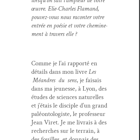
lorsqu’on sait l’am­pleur de votre
œuvre. Elie-Charles Fla­mand,
pou­vez-vous nous racon­ter votre
entrée en poésie et votre chem­ine­
ment à tra­vers elle ?
Comme je l’ai rap­porté en
détails dans mon livre
Les
Méan­dres
du
sens
, je fai­sais
dans ma jeunesse, à Lyon, des
études de sci­ences naturelles
et j’é­tais le dis­ci­ple d’un grand
paléon­tol­o­giste, le pro­fesseur
Jean Viret. Je me livrais à des
recherch­es sur le ter­rain, à
des fouilles, et don­nais des