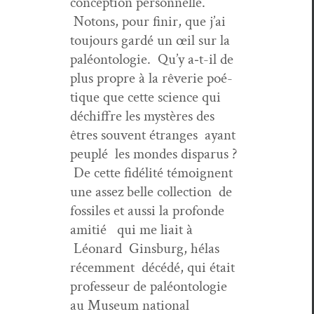
con­cep­tion per­son­nelle.
Notons, pour finir, que j’ai
tou­jours gardé un œil sur la
paléon­tolo­gie. Qu’y a‑t-il de
plus pro­pre à la rêver­ie poé­
tique que cette sci­ence qui
déchiffre les mys­tères des
êtres sou­vent étranges ayant
peu­plé les mon­des dis­parus ?
De cette fidél­ité témoignent
une assez belle col­lec­tion de
fos­siles et aus­si la pro­fonde
ami­tié qui me liait à
Léonard Gins­burg, hélas
récem­ment décédé, qui était
pro­fesseur de paléon­tolo­gie
au Muse­um nation­al