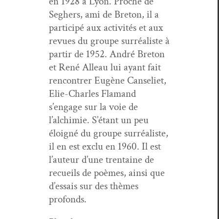
en 1928 à Lyon. Proche de
Seghers, ami de Bre­ton, il a
par­ticipé aux activ­ités et aux
revues du groupe sur­réal­iste à
par­tir de 1952. André Bre­ton
et René Alleau lui ayant fait
ren­con­tr­er Eugène Canseli­et,
Elie-Charles Fla­mand
s’engage sur la voie de
l’alchimie. S’étant un peu
éloigné du groupe sur­réal­iste,
il en est exclu en 1960. Il est
l’auteur d’une trentaine de
recueils de poèmes, ain­si que
d’essais sur des thèmes
profonds.