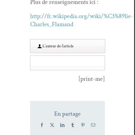
Plus de ren­seigne­ments ici :
http://fr.wikipedia.org/wiki/%C3%89lie-
Charles_Flamand
L’au­teur de l’article
[print-me]
En partage
Facebook
X
LinkedIn
Tumblr
Pinterest
Email