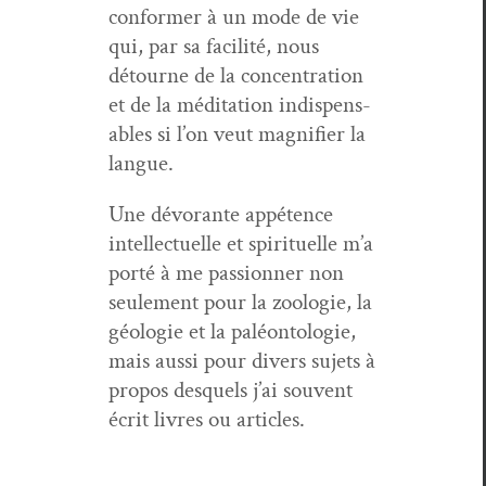
con­former à un mode de vie
qui, par sa facil­ité, nous
détourne de la con­cen­tra­tion
et de la médi­ta­tion indis­pens­
ables si l’on veut mag­ni­fi­er la
langue.
Une dévo­rante appé­tence
intel­lectuelle et spir­ituelle m’a
porté à me pas­sion­ner non
seule­ment pour la zoolo­gie, la
géolo­gie et la paléon­tolo­gie,
mais aus­si pour divers sujets à
pro­pos desquels j’ai sou­vent
écrit livres ou articles.