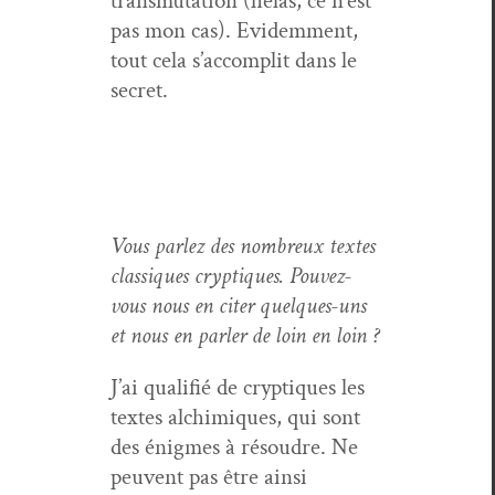
trans­mu­ta­tion (hélas, ce n’est
pas mon cas). Evidem­ment,
tout cela s’ac­com­plit dans le
secret.
Vous par­lez des nom­breux textes
clas­siques cryp­tiques. Pou­vez-
vous nous en citer quelques-uns
et nous en par­ler de loin en loin ?
J’ai qual­i­fié de cryp­tiques les
textes alchim­iques, qui sont
des énigmes à résoudre. Ne
peu­vent pas être ain­si