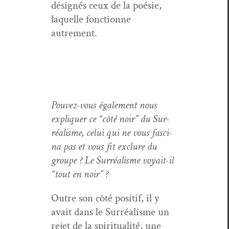
désignés ceux de la poésie,
laque­lle fonc­tionne
autrement.
Pou­vez-vous égale­ment nous
expli­quer ce “côté noir” du Sur­
réal­isme, celui qui ne vous fasci­
na pas et vous fit exclure du
groupe ? Le Sur­réal­isme voy­ait-il
“tout en noir” ?
Out­re son côté posi­tif, il y
avait dans le Sur­réal­isme un
rejet de la spir­i­tu­al­ité, une