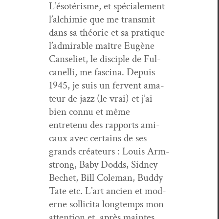
L’é­sotérisme, et spé­ciale­ment
l’alchimie que me trans­mit
dans sa théorie et sa pra­tique
l’ad­mirable maître Eugène
Canseli­et, le dis­ci­ple de Ful­
canel­li, me fasci­na. Depuis
1945, je suis un fer­vent ama­
teur de jazz (le vrai) et j’ai
bien con­nu et même
entretenu des rap­ports ami­
caux avec cer­tains de ses
grands créa­teurs : Louis Arm­
strong, Baby Dodds, Sid­ney
Bechet, Bill Cole­man, Bud­dy
Tate etc. L’art ancien et mod­
erne sol­lici­ta longtemps mon
atten­tion et, après maintes