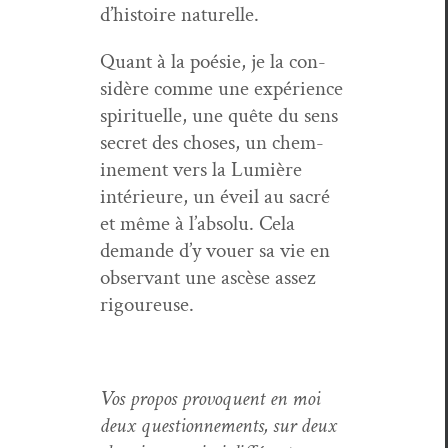
d’histoire naturelle.
Quant à la poésie, je la con­
sid­ère comme une expéri­ence
spir­ituelle, une quête du sens
secret des choses, un chem­
ine­ment vers la Lumière
intérieure, un éveil au sacré
et même à l’ab­solu. Cela
demande d’y vouer sa vie en
obser­vant une ascèse assez
rigoureuse.
Vos pro­pos provo­quent en moi
deux ques­tion­nements, sur deux