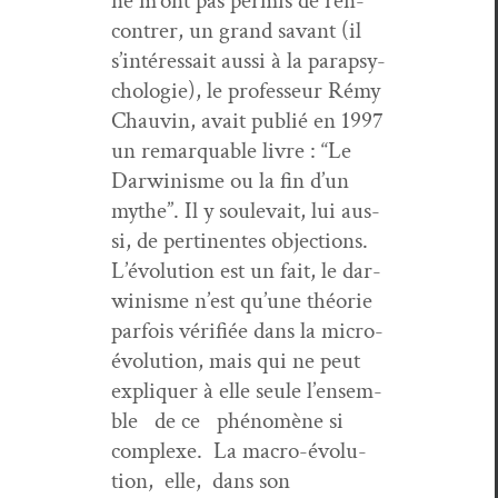
ne m’ont pas per­mis de ren­
con­tr­er, un grand savant (il
s’in­téres­sait aus­si à la para­psy­
cholo­gie), le pro­fesseur Rémy
Chau­vin, avait pub­lié en 1997
un remar­quable livre : “Le
Dar­win­isme ou la fin d’un
mythe”. Il y soule­vait, lui aus­
si, de per­ti­nentes objec­tions.
L’évo­lu­tion est un fait, le dar­
win­isme n’est qu’une théorie
par­fois véri­fiée dans la micro-
évo­lu­tion, mais qui ne peut
expli­quer à elle seule l’ensem­
ble de ce phénomène si
com­plexe. La macro-évo­lu­
tion, elle, dans son