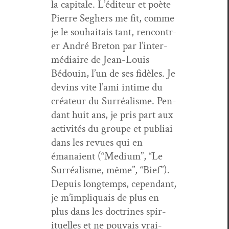
la cap­i­tale. L’édi­teur et poète
Pierre Seghers me fit, comme
je le souhaitais tant, ren­con­tr­
er André Bre­ton par l’in­ter­
mé­di­aire de Jean-Louis
Bédouin, l’un de ses fidèles. Je
devins vite l’a­mi intime du
créa­teur du Sur­réal­isme. Pen­
dant huit ans, je pris part aux
activ­ités du groupe et pub­li­ai
dans les revues qui en
émanaient (“Medi­um”, “Le
Sur­réal­isme, même”, “Bief”).
Depuis longtemps, cepen­dant,
je m’im­pli­quais de plus en
plus dans les doc­trines spir­
ituelles et ne pou­vais vrai­