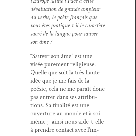
l’Europe latine ? Face à cette
déval­u­a­tion de grande ampleur
du verbe, le poète français que
vous êtes pra­tique-t-il le car­ac­tère
sacré de la langue pour sauver
son âme ?
“Sauver son âme” est une
visée pure­ment religieuse.
Quelle que soit la très haute
idée que je me fais de la
poésie, cela ne me paraît donc
pas entr­er dans ses attri­bu­
tions. Sa final­ité est une
ouver­ture au monde et à soi-
même ; ain­si nous aide-t-elle
à pren­dre con­tact avec l’im­