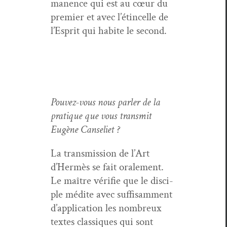
ma­nence qui est au cœur du
pre­mier et avec l’ét­in­celle de
l’E­sprit qui habite le second.
Pou­vez-vous nous par­ler de la
pra­tique que vous trans­mit
Eugène Canseliet ?
La trans­mis­sion de l’Art
d’Her­mès se fait orale­ment.
Le maître véri­fie que le dis­ci­
ple médite avec suff­isam­ment
d’ap­pli­ca­tion les nom­breux
textes clas­siques qui sont