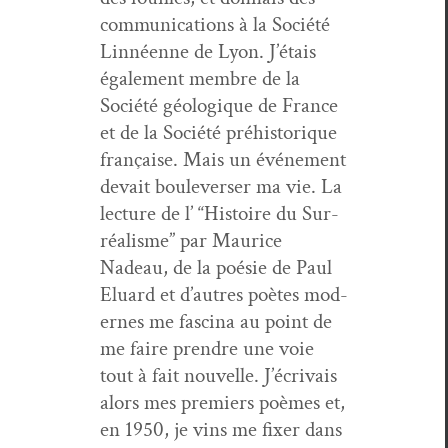
com­mu­ni­ca­tions à la Société
Lin­néenne de Lyon. J’é­tais
égale­ment mem­bre de la
Société géologique de France
et de la Société préhis­torique
française. Mais un événe­ment
devait boule­vers­er ma vie. La
lec­ture de l’ “His­toire du Sur­
réal­isme” par Mau­rice
Nadeau, de la poésie de Paul
Elu­ard et d’autres poètes mod­
ernes me fasci­na au point de
me faire pren­dre une voie
tout à fait nou­velle. J’écrivais
alors mes pre­miers poèmes et,
en 1950, je vins me fix­er dans