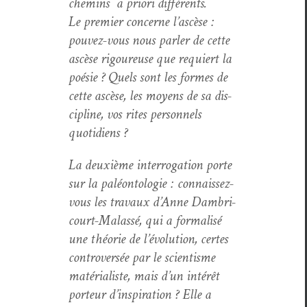
chemins a pri­ori différents.
Le pre­mier con­cerne l’ascèse :
pou­vez-vous nous par­ler de cette
ascèse rigoureuse que requiert la
poésie ? Quels sont les formes de
cette ascèse, les moyens de sa dis­
ci­pline, vos rites per­son­nels
quotidiens ?
La deux­ième inter­ro­ga­tion porte
sur la paléon­tolo­gie : con­nais­sez-
vous les travaux d’Anne Dambri­
court-Malassé, qui a for­mal­isé
une théorie de l’évolution, certes
con­tro­ver­sée par le sci­en­tisme
matéri­al­iste, mais d’un intérêt
por­teur d’inspiration ? Elle a