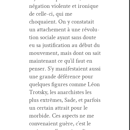
néga­tion vio­lente et ironique
de celle-ci, qui me
choquaient. On y con­statait
un attache­ment à une révo­lu­
tion sociale ayant sans doute
eu sa jus­ti­fi­ca­tion au début du
mou­ve­ment, mais dont on sait
main­tenant ce qu’il faut en
penser. S’y man­i­fes­taient aus­si
une grande déférence pour
quelques fig­ures comme Léon
Trot­sky, les anar­chistes les
plus extrêmes, Sade, et par­fois
un cer­tain attrait pour le
mor­bide. Ces aspects ne me
con­ve­naient guère, c’est le