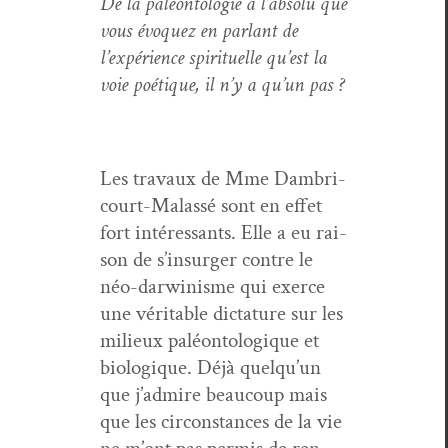
De la paléon­tolo­gie à l’absolu que
vous évo­quez en par­lant de
l’expérience spir­ituelle qu’est la
voie poé­tique, il n’y a qu’un pas ?
Les travaux de Mme Dambri­
court-Malassé sont en effet
fort intéres­sants. Elle a eu rai­
son de s’in­surg­er con­tre le
néo-dar­win­isme qui exerce
une véri­ta­ble dic­tature sur les
milieux paléon­tologique et
biologique. Déjà quelqu’un
que j’ad­mire beau­coup mais
que les cir­con­stances de la vie