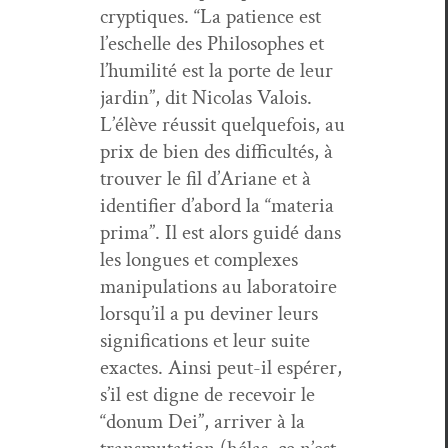
cryp­tiques. “La patience est
l’eschelle des Philosophes et
l’hu­mil­ité est la porte de leur
jardin”, dit Nico­las Val­ois.
L’élève réus­sit quelque­fois, au
prix de bien des dif­fi­cultés, à
trou­ver le fil d’Ar­i­ane et à
iden­ti­fi­er d’abord la “mate­ria
pri­ma”. Il est alors guidé dans
les longues et com­plex­es
manip­u­la­tions au lab­o­ra­toire
lorsqu’il a pu devin­er leurs
sig­ni­fi­ca­tions et leur suite
exactes. Ain­si peut-il espér­er,
s’il est digne de recevoir le
“don­um Dei”, arriv­er à la