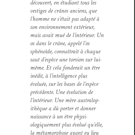
décou­vert, en étu­di­ant tous les
ves­tiges de crânes anciens, que
l’homme ne s’était pas adap­té à
son envi­ron­nement extérieur,
mais avait mué de l’intérieur. Un
os dans le crâne, appelé l’os
sphénoïde, con­naî­trait à chaque
saut d’espèce une tor­sion sur lui-
même. Et cela fonderait un être
inédit, à l’intelligence plus
évoluée, sur les bases de l’espèce
précé­dente. Une évo­lu­tion de
l’intérieur. Une mère aus­tralo­p­
ithèque a dû porter et don­ner
nais­sance à un être phys­i­
ologique­ment plus évolué qu’elle,
la méta­mor­phose ayant eu lieu