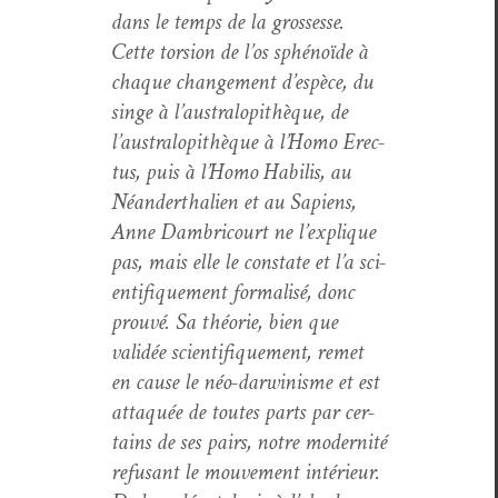
dans le temps de la grossesse.
Cette tor­sion de l’os sphénoïde à
chaque change­ment d’espèce, du
singe à l’australopithèque, de
l’australopithèque à l’Homo Erec­
tus, puis à l’Homo Habilis, au
Néan­derthalien et au Sapi­ens,
Anne Dambri­court ne l’explique
pas, mais elle le con­state et l’a sci­
en­tifique­ment for­mal­isé, donc
prou­vé. Sa théorie, bien que
validée sci­en­tifique­ment, remet
en cause le néo-dar­win­isme et est
attaquée de toutes parts par cer­
tains de ses pairs, notre moder­nité
refu­sant le mou­ve­ment intérieur.