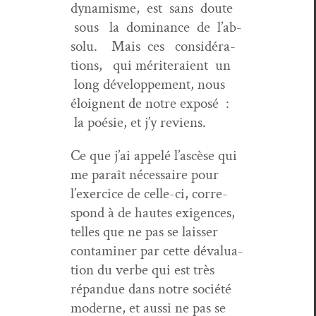
dynamisme, est sans doute
sous la dom­i­nance de l’ab­
solu. Mais ces con­sid­éra­
tions, qui mérit­eraient un
long développe­ment, nous
éloignent de notre exposé :
la poésie, et j’y reviens.
Ce que j’ai appelé l’ascèse qui
me paraît néces­saire pour
l’ex­er­ci­ce de celle-ci, cor­re­
spond à de hautes exi­gences,
telles que ne pas se laiss­er
con­t­a­min­er par cette déval­u­a­
tion du verbe qui est très
répan­due dans notre société
mod­erne, et aus­si ne pas se