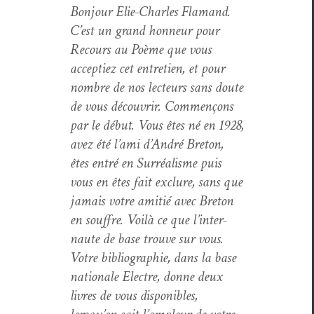
Bon­jour Elie-Charles Fla­mand.
C’est un grand hon­neur pour
Recours au Poème que vous
accep­tiez cet entre­tien, et pour
nom­bre de nos lecteurs sans doute
de vous décou­vrir. Com­mençons
par le début. Vous êtes né en 1928,
avez été l’a­mi d’An­dré Bre­ton,
êtes entré en Sur­réal­isme puis
vous en êtes fait exclure, sans que
jamais votre ami­tié avec Bre­ton
en souf­fre. Voilà ce que l’in­ter­
naute de base trou­ve sur vous.
Votre bib­li­ogra­phie, dans la base
nationale Elec­tre, donne deux
livres de vous disponibles,