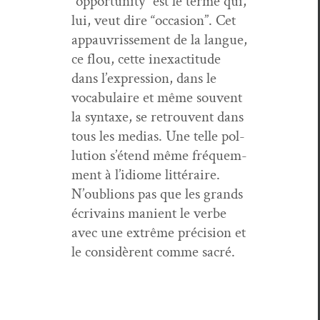
“oppor­tu­ni­ty” est le terme qui,
lui, veut dire “occa­sion”. Cet
appau­vrisse­ment de la langue,
ce flou, cette inex­ac­ti­tude
dans l’ex­pres­sion, dans le
vocab­u­laire et même sou­vent
la syn­taxe, se retrou­vent dans
tous les medias. Une telle pol­
lu­tion s’é­tend même fréquem­
ment à l’id­iome lit­téraire.
N’ou­blions pas que les grands
écrivains manient le verbe
avec une extrême pré­ci­sion et
le con­sid­èrent comme sacré.