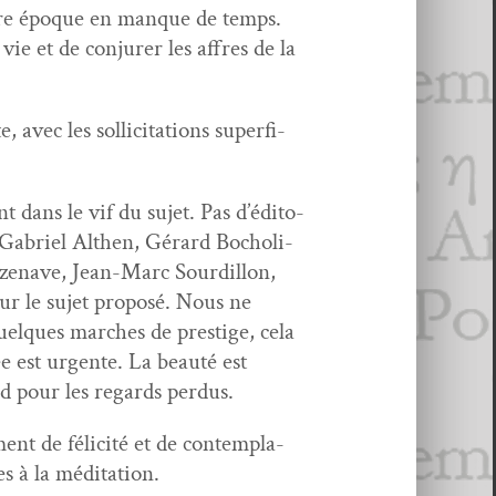
notre époque en manque de temps.
vie et de con­jur­er les affres de la
ec les sol­lic­i­ta­tions super­fi­
t dans le vif du sujet. Pas d’édi­to­
ger, Gabriel Althen, Gérard Bocholi­
zenave, Jean-Marc Sour­dil­lon,
sur le sujet pro­posé. Nous ne
lques march­es de pres­tige, cela
ée est urgente. La beauté est
d pour les regards perdus.
t de félic­ité et de con­tem­pla­
tes à la méditation.