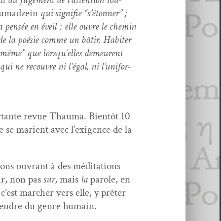
u­madzein
qui sig­ni­fie “s’é­ton­ner” ;
a pen­sée en éveil : elle ouvre le chemin
re de la poésie comme un bâtir. Habiter
“le même” que lorsqu’elles demeurent
ne recou­vre ni l’é­gal, ni l’u­ni­for­
por­tante revue Thau­ma. Bien­tôt 10
se mari­ent avec l’ex­i­gence de la
ons ouvrant à des médi­ta­tions
hir, non pas
sur
, mais
la
parole, en
, c’est marcher vers elle, y prêter
atten­dre du genre humain.