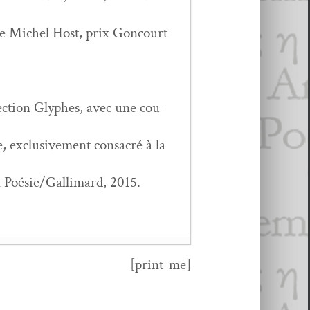
ce de Michel Host, prix Goncourt
lec­tion Glyphes, avec une cou­
exclu­sive­ment con­sacré à la
ion Poésie/Gallimard, 2015.
[print-me]