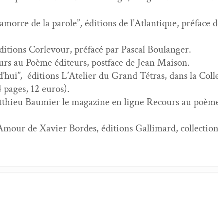
, amorce de la parole”, édi­tions de l’At­lan­tique, pré­fa
­tions Cor­levour, pré­facé par Pas­cal Boulanger.
urs au Poème édi­teurs, post­face de Jean Maison.
d’hui”
,
édi­tions L’Ate­lier du Grand Tétras, dans la Col­
 pages, 12 euros).
hieu Bau­mi­er le mag­a­zine en ligne Recours au poème, 
 Amour de Xavier Bor­des, édi­tions Gal­li­mard, col­lec­t
 du hasard
- 6 mai 2026
n­tre avec Gwen Gar­nier Duguy
- 7 juil­let 2024