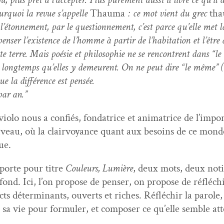
ourquoi la revue s’ap­pelle
Thau­ma
: ce mot vient du grec
tha
’é­ton­nement, par le ques­tion­nement, c’est parce qu’elle met l
nser l’ex­is­tence de l’homme à par­tir de l’habi­ta­tion et l’êt
te terre. Mais poésie et philoso­phie ne se ren­con­trent dans 
si longtemps qu’elles y demeurent. On ne peut dire “le même” (qui 
e la dif­férence est pensée.
par an.”
­o­lo nous a con­fiés, fon­da­trice et ani­ma­trice de l’im­
veau, où la clair­voy­ance quant aux besoins de ce monde 
ue.
 porte pour titre
Couleurs, Lumière
, deux mots, deux noti
e fond. Ici, l’on pro­pose de penser, on pro­pose de réfléc
ects déter­mi­nants, ouverts et rich­es. Réfléchir la parole
 de sa vie pour for­muler, et com­pos­er ce qu’elle sem­ble 