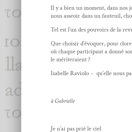
Il y a bien un moment, dans nos jou
nous asseoir dans un fau­teuil, cho
Tel est l’un des pou­voirs de la r
Que choisir d’évo­quer, pour clore c
où chaque par­tic­i­pant a don­né s
le mériteraient ?
Isabelle Ravi­o­lo – qu’elle nous pa
à Gabrielle
Je n’ai pas prié le ciel