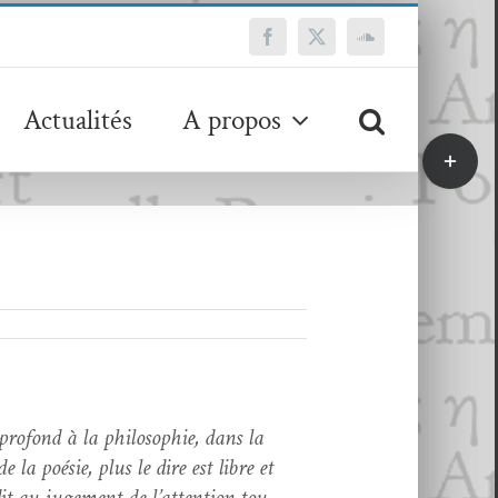
Facebook
X
SoundCloud
Actualités
A propos
Bascule
de
la
zone
de
la
barre
coulissa
pro­fond à la philoso­phie, dans la
e la poésie, plus le dire est libre et
it au juge­ment de l’at­ten­tion tou­