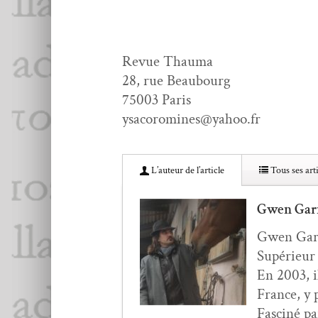
Revue Thau­ma
28, rue Beaubourg
75003 Paris
ysacoromines@yahoo.fr
L’au­teur de l’article
Tous ses arti
Gwen Gar
Gwen Gar­n
Supérieur I
En 2003, il
France, y p
Fasciné pa