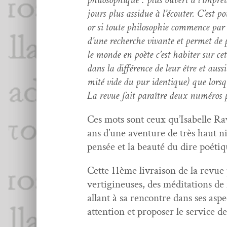
jours plus assidue à l’é­couter. C’est p
or si toute philoso­phie com­mence par l
d’une recherche vivante et per­met de pe
le monde en poète c’est habiter sur cet
dans la dif­férence de leur être et aus­
mité vide du pur iden­tique) que lorsqu
La revue fait paraître deux numéros 
Ces mots sont ceux qu’Is­abelle Ravi
ans d’une aven­ture de très haut ni
pen­sée et la beauté du dire poétiq
Cette 11ème livrai­son de la revue
ver­tig­ineuses, des médi­ta­tions d
allant à sa ren­con­tre dans ses asp
atten­tion et pro­pos­er le ser­vice