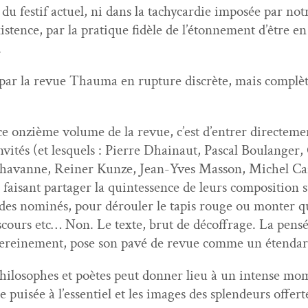
e du fes­tif actuel, ni dans la tachy­cardie imposée par 
is­tence, par la pra­tique fidèle de l’é­ton­nement d’être en 
.
r la revue Thau­ma en rup­ture dis­crète, mais com­plète, av
onz­ième vol­ume de la revue, c’est d’en­tr­er directe­men
des invités (et lesquels : Pierre Dhain­aut, Pas­cal Boulan
ha­vanne, Rein­er Kun­ze, Jean-Yves Mas­son, Michel Ca
aisant partager la quin­tes­sence de leurs com­po­si­tion 
s nom­inés, pour dérouler le tapis rouge ou mon­ter que
is­cours etc… Non. Le texte, brut de décof­frage. La pen­s
ere­ine­ment, pose son pavé de revue comme un éten­dar
hilosophes et poètes peut don­ner lieu à un intense momen
e puisée à l’essen­tiel et les images des splen­deurs offer