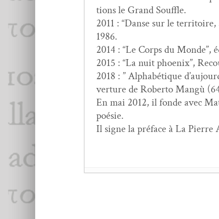
tions le Grand Souffle.
2011 : “Danse sur le ter­ri­toire
1986.
2014 : “Le Corps du Monde”, édi
2015 : “La nuit phoenix”, Reco
2018 : ” Alphabé­tique d’au­jour­
ver­ture de Rober­to Mangù (64
En mai 2012, il fonde avec Matt
poésie.
Il signe la pré­face à La Pierre
Jean Mai­son,
Postérité
ZÉNO BIANU : Ren­co