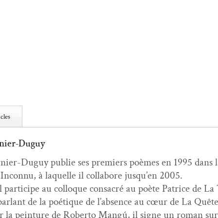
cles
nier-Duguy
ier-Duguy pub­lie ses pre­miers poèmes en 1995 dans la 
ncon­nu, à laque­lle il col­la­bore jusqu’en 2005.
 par­ticipe au col­loque con­sacré au poète Patrice de La
ar­lant de la poé­tique de l’ab­sence au cœur de La Quête
r la pein­ture de Rober­to Mangú, il signe un roman su