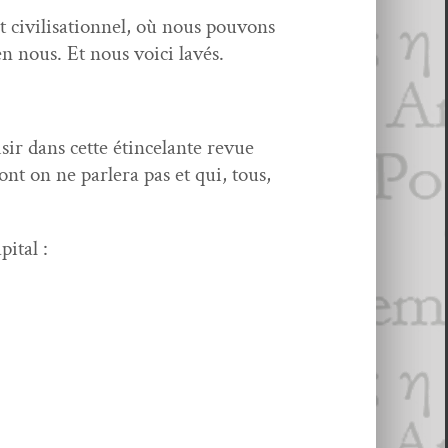
vil­i­sa­tion­nel, où nous pou­vons
en nous. Et nous voici lavés.
isir dans cette étince­lante revue
nt on ne par­lera pas et qui, tous,
pital :