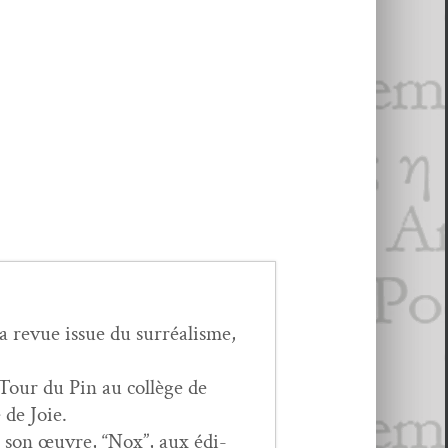
revue issue du sur­réal­isme,
 Tour du Pin au col­lège de
 de Joie.
r son œuvre, “Nox”, aux édi­