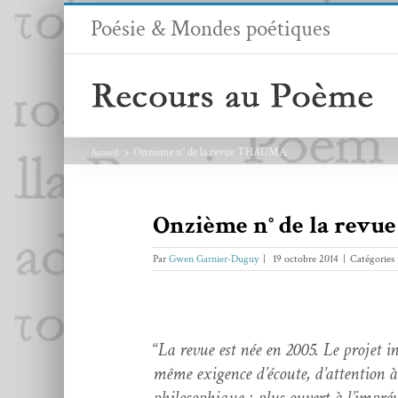
Passer
Poésie & Mondes poétiques
au
contenu
Onzième n° de la revue THAUMA
Accueil
Onzième n° de la rev
Par
Gwen Garnier-Duguy
|
19 octobre 2014
|
Catégories
“
La revue est née en 2005. Le pro­jet in
même exi­gence d’é­coute, d’at­ten­tion à 
philosophique : plus ouvert à l’im­prévu,