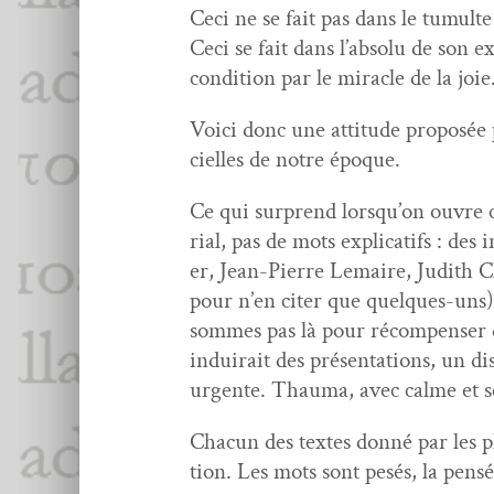
Ceci ne se fait pas dans le tumult
Ceci se fait dans l’ab­solu de son ex
con­di­tion par le mir­a­cle de la joie
Voici donc une atti­tude pro­posée pa
cielles de notre époque.
Ce qui sur­prend lorsqu’on ouvre ce 
r­i­al, pas de mots expli­cat­ifs : 
er, Jean-Pierre Lemaire, Judith C
pour n’en citer que quelques-uns) f
sommes pas là pour récom­penser de
induirait des présen­ta­tions, un d
urgente. Thau­ma, avec calme et s
Cha­cun des textes don­né par les p
tion. Les mots sont pesés, la pen­sé