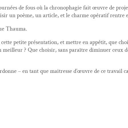
rnées de fous où la chronophagie fait œuvre de pro­jet ci
isir un poème, un arti­cle, et le charme opératif ren­tre 
evue Thauma.
ette petite présen­ta­tion, et met­tre en appétit, que cho
on meilleur ? Que choisir, sans paraître dimin­uer ceux do
r­donne – en tant que maitresse d’œu­vre de ce tra­vail ca