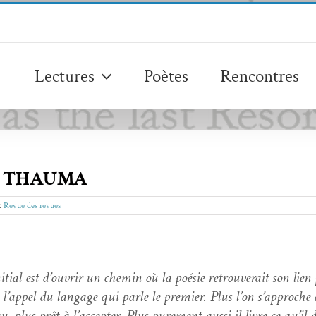
Lectures
Poètes
Rencontres
ue THAUMA
 :
Revue des revues
i­tial est d’ou­vrir un chemin où la poésie retrou­verait son lien 
l’ap­pel du lan­gage qui par­le le pre­mier. Plus l’on s’ap­proche d
 plus prêt à l’ac­cepter. Plus pure­ment aus­si il livre ce qu’il d