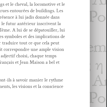
s et le cheval, la loco­mo­tive et le
 rues entourées de build­ings. Les
présence à lui jadis don­née dans
, le futur antérieur inscrivent la
ème. A lui de se dépa­touiller, lui
sym­bol­es et des impli­ca­tions de
ur traduire tout ce que cela peut
ait cor­re­spon­dre une ample vision
 adjec­tif choisi, chaque temps
français et Jean Mai­son a bel et
sont-ils à savoir manier le rythme
ents, les visions et la con­science