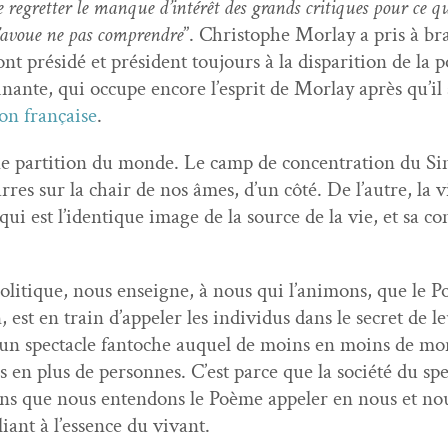
regret­ter le manque d’in­térêt des grands cri­tiques pour ce qui
J’avoue ne pas com­pren­dre
”. Christophe Mor­lay a pris à bras
 présidé et prési­dent tou­jours à la dis­pari­tion de la po
i­nante, qui occupe encore l’e­sprit de Mor­lay après qu’i
ion française
.
une par­ti­tion du monde. Le camp de con­cen­tra­tion du S
r­res sur la chair de nos âmes, d’un côté. De l’autre, la vie
qui est l’i­den­tique image de la source de la vie, et sa c
poli­tique, nous enseigne, à nous qui l’an­i­mons, que le P
est en train d’ap­pel­er les indi­vidus dans le secret de 
 un spec­ta­cle fan­toche auquel de moins en moins de m
s en plus de per­son­nes. C’est parce que la société du spec
ns que nous enten­dons le Poème appel­er en nous et nou
liant à l’essence du vivant.