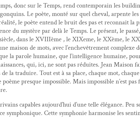
temps, donc sur le Temps, rend con­tem­po­rain les build­ing
go­nquins. Le poète, mon­té sur quel cheval, arpente les
al­ité, le poète entend le bruit des pas et recon­nait la 
ésence du mys­tère par delà le Temps. Le présent, le passé
iè­cle, dans le XVI­I­Ième , le XIX­eme, le XXème, le XXI
 une mai­son de mots, avec l’enchevêtrement com­plexe des 
a que la parole humaine, que l’in­tel­li­gence humaine, po
­nais­sances, qui, ici, ne sont pas réduites. Jean Mai­son f
es de la traduire. Tout est à sa place, chaque mot, chaque
e poème presque impos­si­ble. Mais impos­si­ble n’est pas 
re.
rivains capa­bles aujour­d’hui d’une telle élé­gance. Peu 
ce sym­phonique. Cette sym­phonie har­monise les sen­ti­m