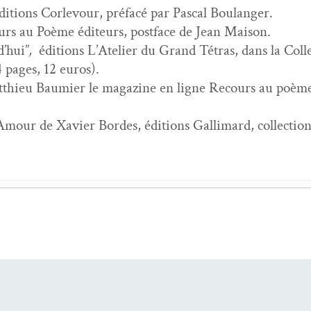
­tions Cor­levour, pré­facé par Pas­cal Boulanger.
urs au Poème édi­teurs, post­face de Jean Maison.
d’hui”
,
édi­tions L’Ate­lier du Grand Tétras, dans la Col­
 pages, 12 euros).
hieu Bau­mi­er le mag­a­zine en ligne Recours au poème, 
 Amour de Xavier Bor­des, édi­tions Gal­li­mard, col­lec­t
 du hasard
- 6 mai 2026
n­tre avec Gwen Gar­nier Duguy
- 7 juil­let 2024
- 5 juil­let 2021
juil­let 2021
est un fau­con qui plonge
- 5 mai 2018
­ju­ra­tion du men­songe
- 1 mars 2018