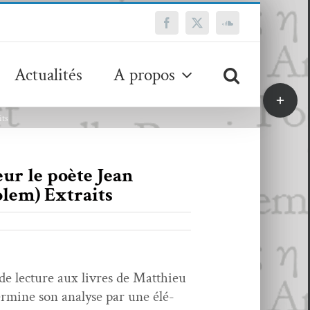
Facebook
X
SoundCloud
Actualités
A propos
Bascule
de
its
la
zone
de
eur le poète Jean
la
olem) Extraits
barre
coulissa
e lec­ture aux livres de Matthieu
er­mine son analyse par une élé­