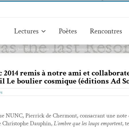
Lectures
Poètes
Rencontres
ateur le poète Jean Maison pour son recueil Le boulier cosmique (éditions Ad Solem) Extra
 2014 remis à notre ami et collaborat
l Le boulier cosmique (éditions Ad S
og
e NUNC, Pier­rick de Cher­mont, con­sacrant une note d
de Christophe Dauphin,
L’om­bre que les loups empor­tent
, t