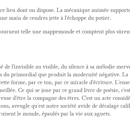
eu dont on dis­pose. La mécanique ani­mée sup­porte l’alé
une main de cen­dres jette à l’é­choppe du potier.
i tour­nent telle une mappe­monde et comptent plus sûre­m
e l’in­vis­i­ble au vis­i­ble, du silence à sa mélodie mer­
du pri­mor­dial que pro­duit la moder­nité néga­tive. La r
tte forme, par ce ton, par ce mir­a­cle d’écri­t­ure. L’ense
il­lée. Ce qui se joue par ce grand livre de poésie, c’est 
reuse d’être la com­pagne des êtres. C’est un acte con­sid­é
nous, aveu­gle qu’est notre société avide de décalage cal­i­b
stru­isent le monde, épaulés par la vie aux aguets.