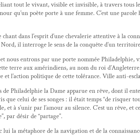
eliant tout le vivant, vis­i­ble et invis­i­ble, à tra­vers to
’amour qu’un poète porte à une femme. C’est une parole hab
hant dans l’e­sprit d’une cheva­lerie atten­tive à la con­
Nord, il inter­roge le sens de la con­quête d’un territoire
e, et nous entrons par une porte nom­mée Philadel­phie, vi
te terre aux amérin­di­ens, au nom du roi d’An­gleterre. L
ce et l’ac­tion poli­tique de cette tolérance. Ville anti-es
es de Philadel­phie la Dame apparue en rêve, dont il en
s que celui de ses songes : il était temps “de ris­quer tou
le, et à s’u­nir par l’amour au silence. C’est un rêve, et c
”, par désir de “partage”.
 lui la métaphore de la nav­i­ga­tion et de la con­nais­sanc