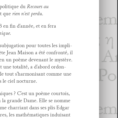
 poli­tique du
Recours au
et que
rien n’est per­du
.
 en fin d’an­née, et en fera
­mique
.
sub­ju­ga­tion pour toutes les impli­
e Jean Mai­son a été con­fron­té, il
ce en un poème devenant le mys­tère.
 une total­ité, a d’abord ordon­
et le tout s’har­mon­isant comme une
 le ciel nocturne.
niques ? C’est un poème cour­tois,
dû à la grande Dame. Elle se nomme
ème char­ri­ant dans ses plis Edgar
bres, les math­é­ma­tiques induisant