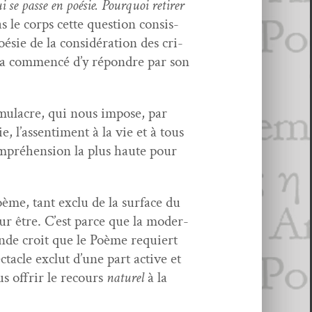
 se passe en poésie. Pourquoi retir­er
 le corps cette ques­tion con­sis­
ésie de la con­sid­éra­tion des cri­
l a com­mencé d’y répon­dre par son
im­u­lacre, qui nous impose, par
, l’assen­ti­ment à la vie et à tous
om­préhen­sion la plus haute pour
oème, tant exclu de la sur­face du
leur être. C’est parce que la moder­
onde croit que le Poème requiert
­ta­cle exclut d’une part active et
s offrir le recours
naturel
à la