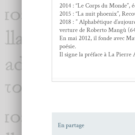
2014 : “Le Corps du Monde”, édi
2015 : “La nuit phoenix”, Reco
2018 : ” Alphabé­tique d’au­jour­
ver­ture de Rober­to Mangù (64
En mai 2012, il fonde avec Matt
poésie.
Il signe la pré­face à La Pierre
Jean Mai­son,
Postérité
ZÉNO BIANU : Ren­co
L’honneur des poètes
Revue des revues
- 4 
En partage
Marc ALYN,
Le temps 
Xavier Bor­des : la con