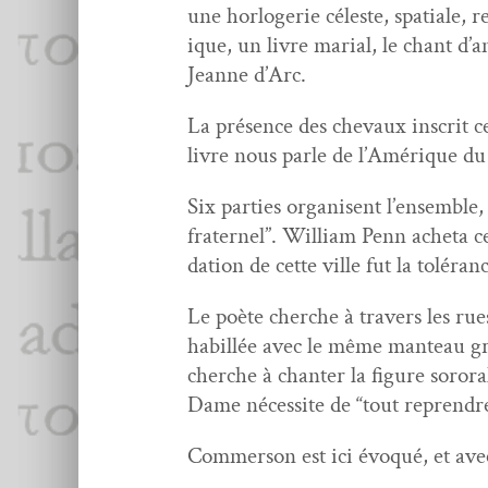
une hor­logerie céleste, spa­tiale, r
ique, un livre mar­i­al, le chant d
Jeanne d’Arc.
La présence des chevaux inscrit ce c
livre nous par­le de l’Amérique du 
Six par­ties organ­isent l’ensem­bl
frater­nel”. William Penn acheta cet
da­tion de cette ville fut la toléran
Le poète cherche à tra­vers les ru
habil­lée avec le même man­teau gri
cherche à chanter la fig­ure soro­ra
Dame néces­site de “tout repren­dre
Com­mer­son est ici évo­qué, et avec