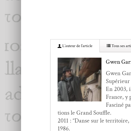
L’au­teur de l’article
Tous ses arti
Gwen Gar
Gwen Gar­n
Supérieur I
En 2003, il
France, y p
Fasciné pa
tions le Grand Souffle.
2011 : “Danse sur le ter­ri­toire
1986.