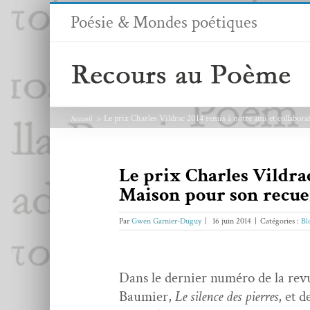
Passer
Poésie & Mondes poétiques
au
contenu
Le prix Charles Vildrac 2014 remis à notre ami et collabor
Accueil
Le prix Charles Vildrac
Maison pour son recuei
Par
Gwen Garnier-Duguy
|
16 juin 2014
|
Catégories :
Bl
Dans le dernier numéro de la revu
Bau­mi­er,
Le silence des pier­res
, et 