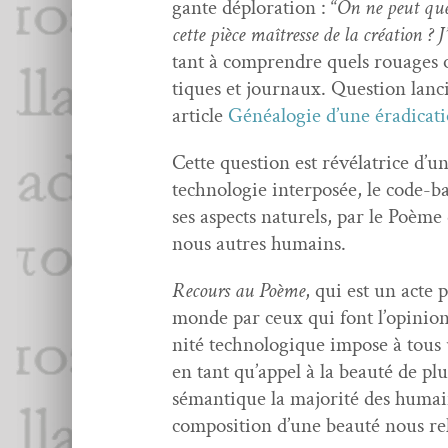
gante déplo­ration : “
On ne peut que 
cette pièce maîtresse de la créa­tion
? 
tant à com­pren­dre quels rouages ont
tiques et jour­naux. Ques­tion lanc
arti­cle
Généalo­gie d’une érad­i­ca­t
Cette ques­tion est révéla­trice d’
tech­nolo­gie inter­posée, le code-ba
ses aspects naturels, par le Poème 
nous autres humains.
Recours au Poème
, qui est un acte 
monde par ceux qui font l’opin­ion, 
nité tech­nologique impose à tous
en tant qu’ap­pel à la beauté de plu
séman­tique la majorité des humai
com­po­si­tion d’une beauté nous re