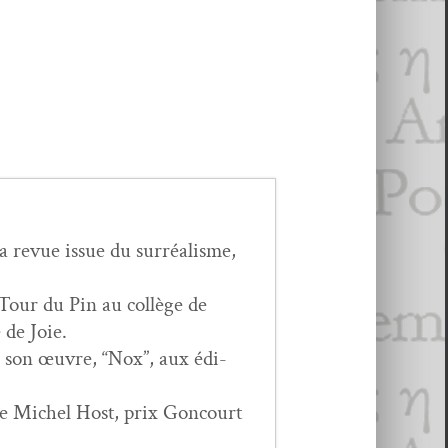
revue issue du sur­réal­isme,
 Tour du Pin au col­lège de
 de Joie.
r son œuvre, “Nox”, aux édi­
ce de Michel Host, prix Goncourt