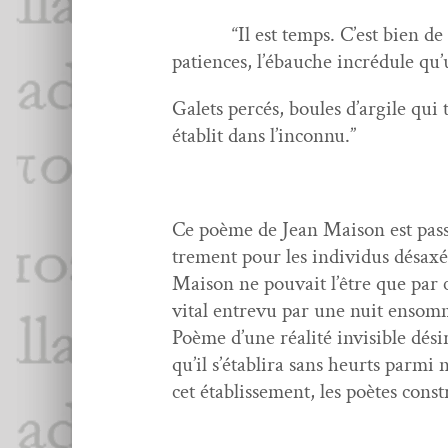
“Il est temps. C’est bien de ce li
patiences, l’ébauche incré­d­ule qu’
Galets per­cés, boules d’argile qu
établit dans l’inconnu.”
Ce poème de Jean Mai­son est passé d
trement pour les indi­vidus désaxés 
Mai­son ne pou­vait l’être que par ce
vital entre­vu par une nuit ensom­me
Poème d’une réal­ité invis­i­ble dési
qu’il s’établi­ra sans heurts par­mi 
cet étab­lisse­ment, les poètes con­