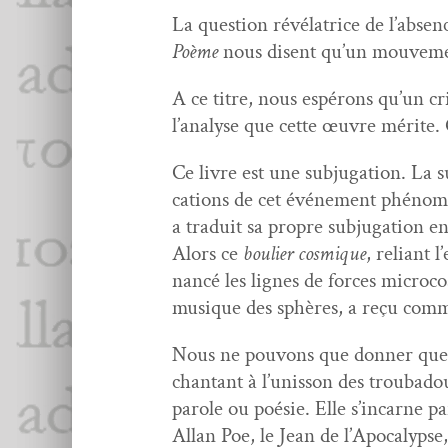
La ques­tion révéla­trice de l’ab­sen
Poème
nous dis­ent qu’un mou­ve­me
A ce titre, nous espérons qu’un cri
l’analyse que cette œuvre mérite. C
Ce livre est une sub­ju­ga­tion. La 
ca­tions de cet événe­ment phénomé­
a traduit sa pro­pre sub­ju­ga­tion
Alors ce
bouli­er cos­mique
, reliant 
nancé les lignes de forces micro­cos
musique des sphères, a reçu comme 
Nous ne pou­vons que don­ner quelq
chan­tant à l’u­nis­son des trou­b
parole ou poésie. Elle s’in­car­ne 
Allan Poe, le Jean de l’Apoc­a­lypse,