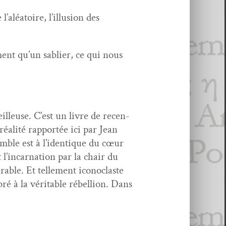
a­toire, l’il­lu­sion des
ent qu’un sabli­er, ce qui nous
veilleuse. C’est un livre de recen­
éal­ité rap­portée ici par Jean
m­ble est à l’i­den­tique du cœur
l’in­car­na­tion par la chair du
rable. Et telle­ment icon­o­claste
ré à la véri­ta­ble rébel­lion. Dans