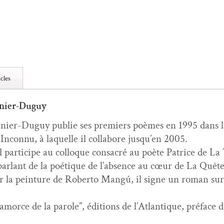
cles
nier-Duguy
ier-Duguy pub­lie ses pre­miers poèmes en 1995 dans la 
ncon­nu, à laque­lle il col­la­bore jusqu’en 2005.
 par­ticipe au col­loque con­sacré au poète Patrice de La
ar­lant de la poé­tique de l’ab­sence au cœur de La Quête
r la pein­ture de Rober­to Mangú, il signe un roman su
, amorce de la parole”, édi­tions de l’At­lan­tique, pré­fa