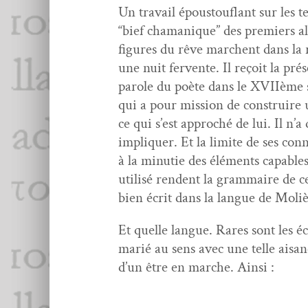
Un tra­vail épous­tou­flant sur les 
“bief chamanique” des pre­miers al
fig­ures du rêve marchent dans la ré
une nuit fer­vente. Il reçoit la pr
parole du poète dans le XVI­Ième s
qui a pour mis­sion de con­stru­ire
ce qui s’est approché de lui. Il n’
impli­quer. Et la lim­ite de ses con
à la minu­tie des élé­ments capa­bl
util­isé ren­dent la gram­maire de c
bien écrit dans la langue de Moliè
Et quelle langue. Rares sont les éc
mar­ié au sens avec une telle aisan
d’un être en marche. Ainsi :