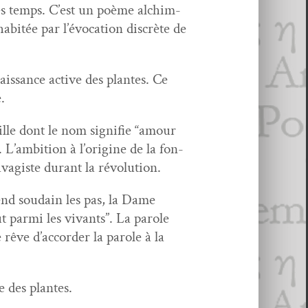
us les temps. C’est un poème alchim­
itée par l’évo­ca­tion dis­crète de
nais­sance active des plantes. Ce
.
lle dont le nom sig­ni­fie “amour
’am­bi­tion à l’o­rig­ine de la fon­
clavagiste durant la révolution.
tend soudain les pas, la Dame
t par­mi les vivants”. La parole
e rêve d’ac­corder la parole à la
e des plantes.