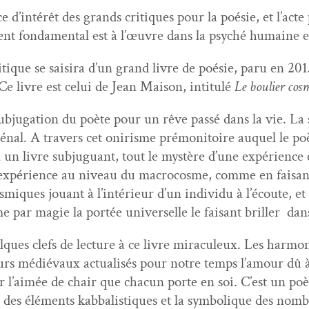
ce d’in­térêt des grands cri­tiques pour la poésie, et l’acte
nt fon­da­men­tal est à l’œu­vre dans la psy­ché humaine 
­tique se saisira d’un grand livre de poésie, paru en 2013
e livre est celui de Jean Mai­son, inti­t­ulé
Le bouli­er cos
sub­ju­ga­tion du poète pour un rêve passé dans la vie. La 
nal. A tra­vers cet onirisme pré­moni­toire auquel le poèt
 en un livre sub­juguant, tout le mys­tère d’une expéri­en
l’ex­péri­ence au niveau du macro­cosme, comme en faisant
­miques jouant à l’in­térieur d’un indi­vidu à l’é­coute, 
par magie la portée uni­verselle le faisant briller dans
ues clefs de lec­ture à ce livre mirac­uleux. Les har­mo
a­dours médié­vaux actu­al­isés pour notre temps l’amour 
par l’aimée de chair que cha­cun porte en soi. C’est un po
 des élé­ments kab­bal­is­tiques et la sym­bol­ique des nom­