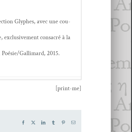
lec­tion Glyphes, avec une cou­
exclu­sive­ment con­sacré à la
ion Poésie/Gallimard, 2015.
[print-me]
Facebook
X
LinkedIn
Tumblr
Pinterest
Email