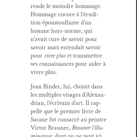
rende le moin­dre hom­mage.
Hom­mage encore à l’éru­di­
tion épous­tou­flante d’un
homme hors-norme, qui
n’avait cure de savoir pour
savoir mais entendait savoir
pour
vivre plus
et trans­met­tre
ses con­nais­sances pour aider à
vivre plus.
Jean Binder, lui, choisit dans
les mul­ti­ples vis­ages d’Alexan­
dri­an, l’écrivain d’art. Il rap­
pelle que le pre­mier livre de
Sarane fut con­sacré au pein­tre
Vic­tor Brauner,
Brauner l’il­lu­
mi­na­teur
, dont on ne peut ici