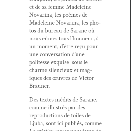
et de sa femme Madeleine
Nova­ri­na, les poèmes de
Madeleine Nova­ri­na, les pho­
tos du bureau de Sarane où
nous eûmes tous l’hon­neur, à
un moment, d’être reçu pour
une con­ver­sa­tion d’une
politesse exquise sous le
charme silen­cieux et mag­
iques des œuvres de Vic­tor
Brauner.
Des textes inédits de Sarane,
comme illus­trés par des
repro­duc­tions de toiles de
Lju­ba, sont ici pub­liés, comme