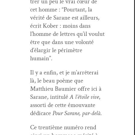
tr­er un peu le vrai cœur de
cet homme : “Pour­tant, la
vérité de Sarane est ailleurs,
écrit Kober : moins dans
l’homme de let­tres qu’il voulut
être que dans une volon­té
d’élargir le périmètre
humain”.
Il y a enfin, et je m’ar­rêterai
là, le beau poème que
Matthieu Bau­mi­er offre ici à
Sarane, inti­t­ulé
A l’é­toile vive
,
assor­ti de cette émou­vante
dédi­cace
Pour Sarane, par-delà
.
Ce tren­tième numéro rend