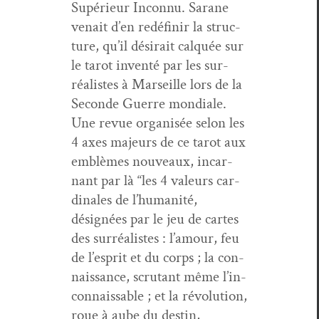
Supérieur Incon­nu. Sarane
venait d’en redéfinir la struc­
ture, qu’il désir­ait calquée sur
le tarot inven­té par les sur­
réal­istes à Mar­seille lors de la
Sec­onde Guerre mon­di­ale.
Une revue organ­isée selon les
4 axes majeurs de ce tarot aux
emblèmes nou­veaux, incar­
nant par là “les 4 valeurs car­
di­nales de l’hu­man­ité,
désignées par le jeu de cartes
des sur­réal­istes : l’amour, feu
de l’e­sprit et du corps ; la con­
nais­sance, scru­tant même l’in­
con­naiss­able ; et la révo­lu­tion,
roue à aube du des­tin,