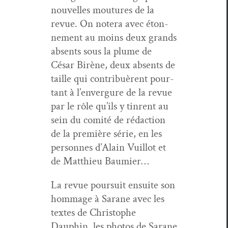
nou­velles mou­tures de la
revue. On notera avec éton­
nement au moins deux grands
absents sous la plume de
César Birène, deux absents de
taille qui con­tribuèrent pour­
tant à l’en­ver­gure de la revue
par le rôle qu’ils y tin­rent au
sein du comité de rédac­tion
de la pre­mière série, en les
per­son­nes d’Alain Vuil­lot et
de Matthieu Baumier…
La revue pour­suit ensuite son
hom­mage à Sarane avec les
textes de Christophe
Dauphin, les pho­tos de Sarane