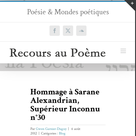
Passer
Poésie & Mondes poétiques
au
contenu
Facebook
X
SoundCloud
Hommage à Sarane
Alexandrian,
Supérieur Inconnu
n°30
Par
Gwen Garnier-Duguy
|
6 août
2012
|
Catégories :
Blog