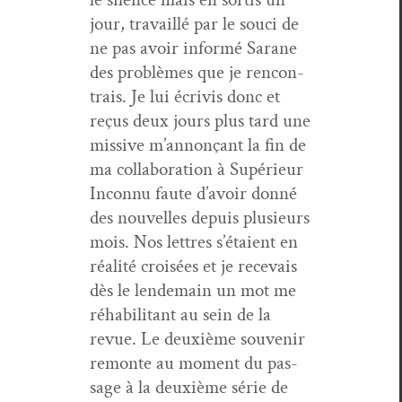
jour, tra­vail­lé par le souci de
ne pas avoir infor­mé Sarane
des prob­lèmes que je ren­con­
trais. Je lui écriv­is donc et
reçus deux jours plus tard une
mis­sive m’an­nonçant la fin de
ma col­lab­o­ra­tion à Supérieur
Incon­nu faute d’avoir don­né
des nou­velles depuis plusieurs
mois. Nos let­tres s’é­taient en
réal­ité croisées et je rece­vais
dès le lende­main un mot me
réha­bil­i­tant au sein de la
revue. Le deux­ième sou­venir
remonte au moment du pas­
sage à la deux­ième série de