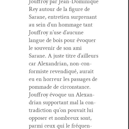
Jouf­froy par Jean-Dominique
Rey autour de la fig­ure de
Sarane, entre­tien sur­prenant
au sein d’un hom­mage tant
Jouf­froy n’use d’au­cune
langue de bois pour évo­quer
le sou­venir de son ami
Sarane. A juste titre d’ailleurs
car Alexan­dri­an, non-con­
formiste revendiqué, aurait
eu en hor­reur les pas­sages de
pom­made de cir­con­stance.
Jouf­froy évoque un Alexan­
dri­an sup­por­t­ant mal la con­
tra­dic­tion qu’on pou­vait lui
oppos­er et nom­breux sont,
par­mi ceux qui le fréquen­