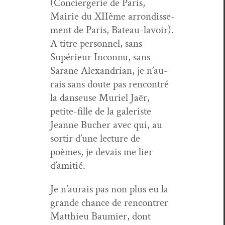
(Concierg­erie de Paris,
Mairie du XIIème arrondisse­
ment de Paris, Bateau-lavoir).
A titre per­son­nel, sans
Supérieur Incon­nu, sans
Sarane Alexan­dri­an, je n’au­
rais sans doute pas ren­con­tré
la danseuse Muriel Jaër,
petite-fille de la galeriste
Jeanne Buch­er avec qui, au
sor­tir d’une lec­ture de
poèmes, je devais me lier
d’amitié.
Je n’au­rais pas non plus eu la
grande chance de ren­con­tr­er
Matthieu Bau­mi­er, dont