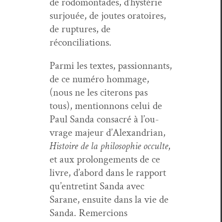
de rodomon­tades, d’hys­térie
sur­jouée, de joutes ora­toires,
de rup­tures, de
réconciliations.
Par­mi les textes, pas­sion­nants,
de ce numéro hom­mage,
(nous ne les citerons pas
tous), men­tion­nons celui de
Paul San­da con­sacré à l’ou­
vrage majeur d’Alexan­dri­an,
His­toire de la philoso­phie occulte
,
et aux pro­longe­ments de ce
livre, d’abord dans le rap­port
qu’en­tretint San­da avec
Sarane, ensuite dans la vie de
San­da. Remer­cions