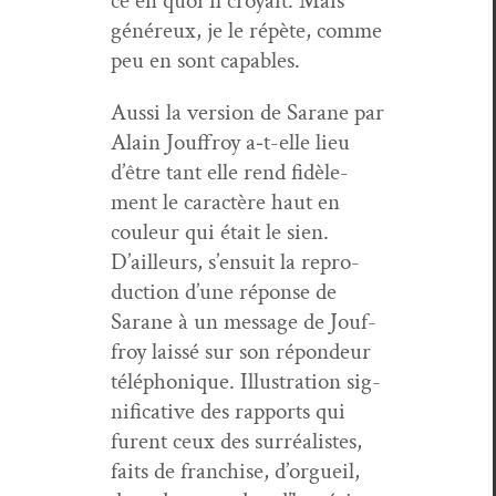
ce en quoi il croy­ait. Mais
généreux, je le répète, comme
peu en sont capables.
Aus­si la ver­sion de Sarane par
Alain Jouf­froy a‑t-elle lieu
d’être tant elle rend fidèle­
ment le car­ac­tère haut en
couleur qui était le sien.
D’ailleurs, s’en­suit la repro­
duc­tion d’une réponse de
Sarane à un mes­sage de Jouf­
froy lais­sé sur son répon­deur
télé­phonique. Illus­tra­tion sig­
ni­fica­tive des rap­ports qui
furent ceux des sur­réal­istes,
faits de fran­chise, d’orgueil,