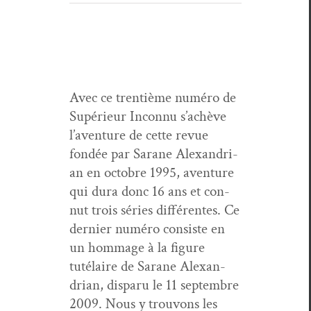
Avec ce tren­tième numéro de
Supérieur Incon­nu s’achève
l’aven­ture de cette revue
fondée par Sarane Alexan­dri­
an en octo­bre 1995, aven­ture
qui dura donc 16 ans et con­
nut trois séries dif­férentes. Ce
dernier numéro con­siste en
un hom­mage à la fig­ure
tutélaire de Sarane Alexan­
dri­an, dis­paru le 11 sep­tem­bre
2009. Nous y trou­vons les