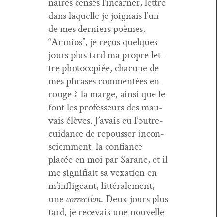
naires cen­sés l’in­car­n­er, let­tre
dans laque­lle je joignais l’un
de mes derniers poèmes,
“Amnios”, je reçus quelques
jours plus tard ma pro­pre let­
tre pho­to­copiée, cha­cune de
mes phras­es com­men­tées en
rouge à la marge, ain­si que le
font les pro­fesseurs des mau­
vais élèves. J’avais eu l’outre­
cuid­ance de repouss­er incon­
sciem­ment la con­fi­ance
placée en moi par Sarane, et il
me sig­nifi­ait sa vex­a­tion en
m’in­fligeant, lit­térale­ment,
une
cor­rec­tion
. Deux jours plus
tard, je rece­vais une nou­velle