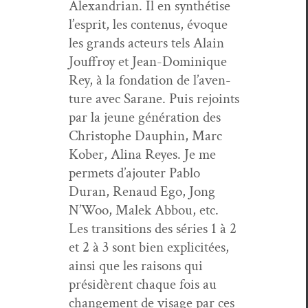
Alexan­dri­an. Il en syn­thé­tise
l’e­sprit, les con­tenus, évoque
les grands acteurs tels Alain
Jouf­froy et Jean-Dominique
Rey, à la fon­da­tion de l’aven­
ture avec Sarane. Puis rejoints
par la jeune généra­tion des
Christophe Dauphin, Marc
Kober, Ali­na Reyes. Je me
per­me­ts d’a­jouter Pablo
Duran, Renaud Ego, Jong
N’Woo, Malek Abbou, etc.
Les tran­si­tions des séries 1 à 2
et 2 à 3 sont bien explic­itées,
ain­si que les raisons qui
présidèrent chaque fois au
change­ment de vis­age par ces