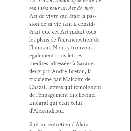
La créa­tion romanesque
issue de
ses
Idées pour un Art de vivre
,
Art de vivre qui était la pas­
sion de sa vie tant il con­sid­
érait que cet Art induit tous
les plans de l’é­man­ci­pa­tion de
l’hu­main. Nous y trou­vons
égale­ment trois let­tres
inédites adressées à Sarane,
deux par André Bre­ton, la
troisième par Mal­colm de
Chaz­al, let­tres qui témoignent
de l’en­gage­ment intel­lectuel
inté­gral qui était celui
d’Alexandrian.
Suit un entre­tien d’Alain