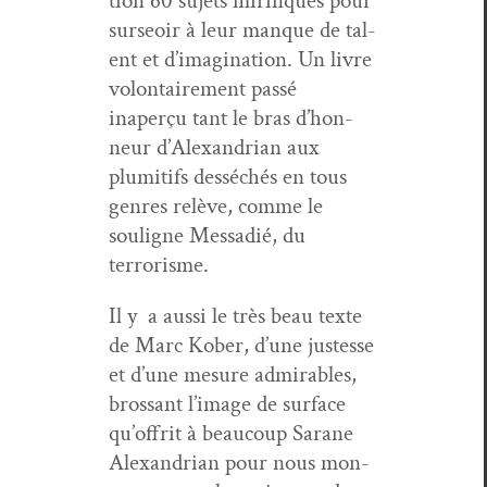
tion 60 sujets mir­i­fiques pour
surseoir à leur manque de tal­
ent et d’imag­i­na­tion. Un livre
volon­taire­ment passé
inaperçu tant le bras d’hon­
neur d’Alexan­dri­an aux
plumi­tifs desséchés en tous
gen­res relève, comme le
souligne Mes­sadié, du
terrorisme.
Il y a aus­si le très beau texte
de Marc Kober, d’une justesse
et d’une mesure admirables,
brossant l’im­age de sur­face
qu’of­frit à beau­coup Sarane
Alexan­dri­an pour nous mon­