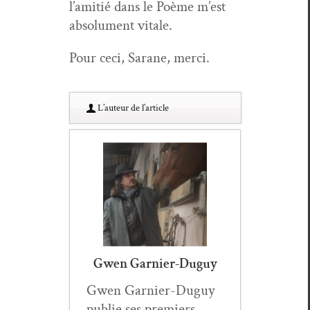
l’ami­tié dans le Poème m’est
absol­u­ment vitale.
Pour ceci, Sarane, merci.
L’au­teur de l’article
Gwen Garnier-Duguy
Gwen Gar­nier-Duguy
pub­lie ses pre­miers