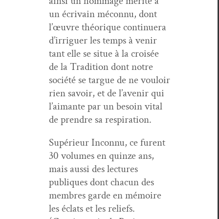
ain­si un hom­mage mérité à
un écrivain mécon­nu, dont
l’œu­vre théorique con­tin­uera
d’ir­riguer les temps à venir
tant elle se situe à la croisée
de la Tra­di­tion dont notre
société se tar­gue de ne vouloir
rien savoir, et de l’avenir qui
l’aimante par un besoin vital
de pren­dre sa respiration.
Supérieur Incon­nu, ce furent
30 vol­umes en quinze ans,
mais aus­si des lec­tures
publiques dont cha­cun des
mem­bres garde en mémoire
les éclats et les reliefs.