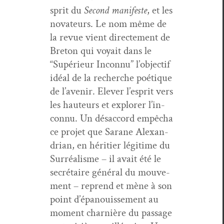
sprit du
Sec­ond man­i­feste
, et les
nova­teurs. Le nom même de
la revue vient directe­ment de
Bre­ton qui voy­ait dans le
“Supérieur Incon­nu” l’ob­jec­tif
idéal de la recherche poé­tique
de l’avenir. Elever l’e­sprit vers
les hau­teurs et explor­er l’in­
con­nu. Un désac­cord empêcha
ce pro­jet que Sarane Alexan­
dri­an, en héri­ti­er légitime du
Sur­réal­isme – il avait été le
secré­taire général du mou­ve­
ment – reprend et mène à son
point d’é­panouisse­ment au
moment charnière du pas­sage