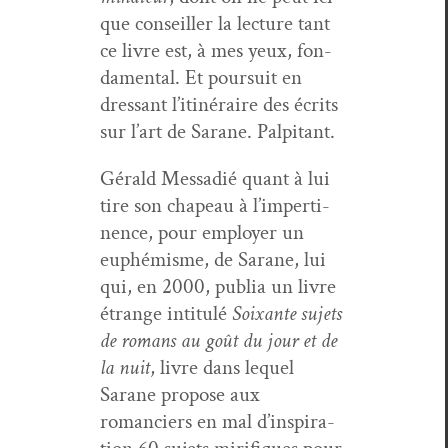
que con­seiller la lec­ture tant
ce livre est, à mes yeux, fon­
da­men­tal. Et pour­suit en
dres­sant l’it­inéraire des écrits
sur l’art de Sarane. Palpitant.
Gérald Mes­sadié quant à lui
tire son cha­peau à l’im­per­ti­
nence, pour employ­er un
euphémisme, de Sarane, lui
qui, en 2000, pub­lia un livre
étrange inti­t­ulé
Soix­ante sujets
de romans au goût du jour et de
la nuit
, livre dans lequel
Sarane pro­pose aux
romanciers en mal d’in­spi­ra­