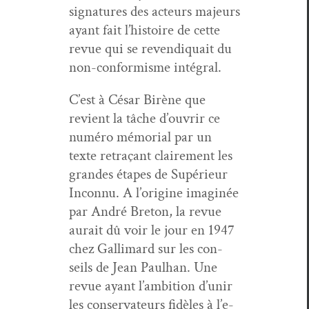
sig­na­tures des acteurs majeurs
ayant fait l’his­toire de cette
revue qui se revendi­quait du
non-con­formisme intégral.
C’est à César Birène que
revient la tâche d’ou­vrir ce
numéro mémo­r­i­al par un
texte retraçant claire­ment les
grandes étapes de Supérieur
Incon­nu. A l’o­rig­ine imag­inée
par André Bre­ton, la revue
aurait dû voir le jour en 1947
chez Gal­li­mard sur les con­
seils de Jean Paul­han. Une
revue ayant l’am­bi­tion d’u­nir
les con­ser­va­teurs fidèles à l’e­