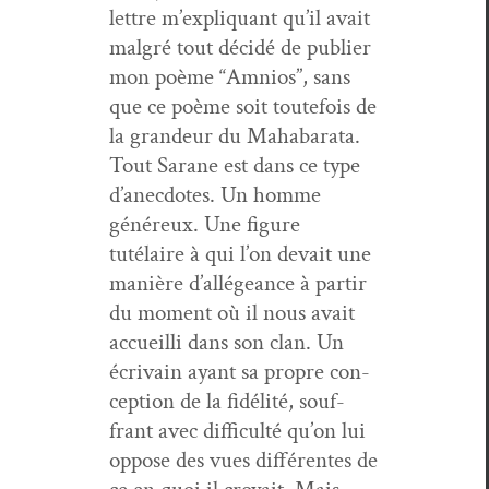
let­tre m’ex­pli­quant qu’il avait
mal­gré tout décidé de pub­li­er
mon poème “Amnios”, sans
que ce poème soit toute­fois de
la grandeur du Mahabara­ta.
Tout Sarane est dans ce type
d’anec­dotes. Un homme
généreux. Une fig­ure
tutélaire à qui l’on devait une
manière d’al­légeance à par­tir
du moment où il nous avait
accueil­li dans son clan. Un
écrivain ayant sa pro­pre con­
cep­tion de la fidél­ité, souf­
frant avec dif­fi­culté qu’on lui
oppose des vues dif­férentes de