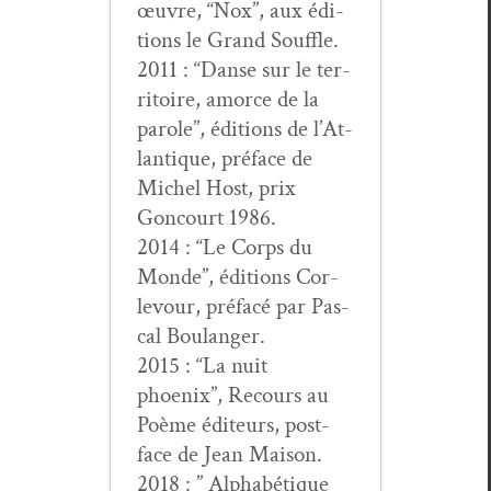
œuvre, “Nox”, aux édi­
tions le Grand Souffle.
2011 : “Danse sur le ter­
ri­toire, amorce de la
parole”, édi­tions de l’At­
lan­tique, pré­face de
Michel Host, prix
Goncourt 1986.
2014 : “Le Corps du
Monde”, édi­tions Cor­
levour, pré­facé par Pas­
cal Boulanger.
2015 : “La nuit
phoenix”, Recours au
Poème édi­teurs, post­
face de Jean Maison.
2018 : ” Alphabé­tique