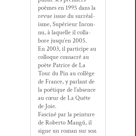
poèmes en 1995 dans la
revue issue du sur­réal­
isme, Supérieur Incon­
nu, à laque­lle il col­la­
bore jusqu’en 2005.
En 2003, il par­ticipe au
col­loque con­sacré au
poète Patrice de La
Tour du Pin au col­lège
de France, y par­lant de
la poé­tique de l’ab­sence
au cœur de La Quête
de Joie.
Fasciné par la pein­ture
de Rober­to Mangú, il
signe un roman sur son