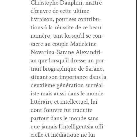
Christophe Dauphin, maître
d’œu­vre de cette ultime
livrai­son, pour ses con­tri­bu­
tions à la réus­site de ce beau
numéro, tant lorsqu’il se con­
sacre au cou­ple Madeleine
Nova­ri­na-Sarane Alexan­dri­
an que lorsqu’il dresse un por­
trait biographique de Sarane,
situ­ant son impor­tance dans la
deux­ième généra­tion sur­réal­
iste mais aus­si dans le monde
lit­téraire et intel­lectuel, lui
dont l’œu­vre fut traduite
partout dans le monde sans
que jamais l’in­tel­li­gentsia offi­
cielle et médi­a­tique ne lui