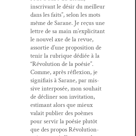
inscrivant le désir du meilleur
dans les faits”, selon les mots
même de Sarane. Je reçus une
let­tre de sa main m’ex­plic­i­tant
le nou­v­el axe de la revue,
assor­tie d’une propo­si­tion de
tenir la rubrique dédiée à la
“Révo­lu­tion de la poésie”.
Comme, après réflex­ion, je
sig­nifi­ais à Sarane, par mis­
sive inter­posée, mon souhait
de déclin­er son invi­ta­tion,
esti­mant alors que mieux
valait pub­li­er des poèmes
pour servir la poésie plutôt
que des pro­pos Révo­lu­tion­