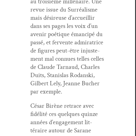
au troisième mil­lé­naire. Une
revue issue du Sur­réal­isme
mais désireuse d’ac­cueil­lir
dans ses pages les voix d’un
avenir poé­tique éman­cipé du
passé, et fer­vente admi­ra­trice
de fig­ures peut-être injuste­
ment mal con­nues telles celles
de Claude Tar­naud, Charles
Duits, Stanis­las Rodan­s­ki,
Gilbert Lely, Jeanne Buch­er
par exemple.
César Birène retrace avec
fidél­ité ces quelques quinze
années d’en­gage­ment lit­
téraire autour de Sarane