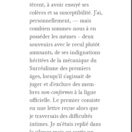
tèrent, à avoir essuyé ses
colères et sa sus­cep­ti­bil­ité. J’ai,
per­son­nelle­ment, — mais
com­bi­en sommes-nous à en
pos­séder les mêmes – deux
sou­venirs avec le recul plutôt
amu­sants, de ses indig­na­tions
héritées de la mécanique du
Sur­réal­isme des pre­miers
âges, lorsqu’il s’agis­sait de
juger et d’ex­clure des mem­
bres
non-con­formes
à la ligne
offi­cielle. Le pre­mier con­siste
en une let­tre reçue alors que
je tra­ver­sais des dif­fi­cultés
intimes. Je m’é­tais replié dans
le silence mais en sor­tis un