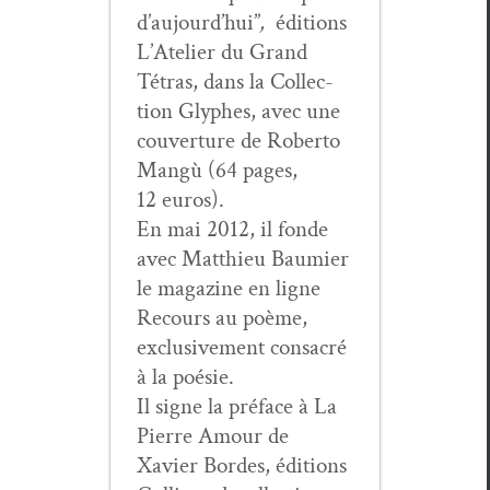
d’au­jour­d’hui”
,
édi­tions
L’Ate­lier du Grand
Tétras, dans la Col­lec­
tion Glyphes, avec une
cou­ver­ture de Rober­to
Mangù (64 pages,
12 euros).
En mai 2012, il fonde
avec Matthieu Bau­mi­er
le mag­a­zine en ligne
Recours au poème,
exclu­sive­ment con­sacré
à la poésie.
Il signe la pré­face à La
Pierre Amour de
Xavier Bor­des, édi­tions