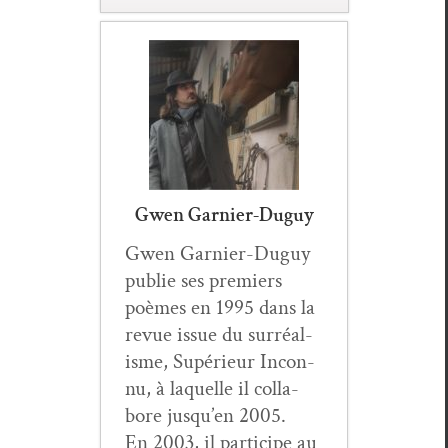
Gwen Garnier-Duguy
Gwen Gar­nier-Duguy
pub­lie ses pre­miers
poèmes en 1995 dans la
revue issue du sur­réal­
isme, Supérieur Incon­
nu, à laque­lle il col­la­
bore jusqu’en 2005.
En 2003, il par­ticipe au