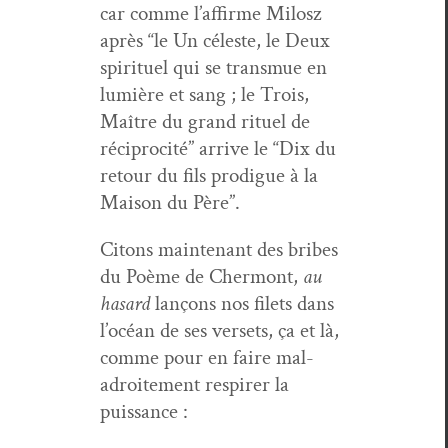
car comme l’af­firme Milosz
après “le Un céleste, le Deux
spir­ituel qui se trans­mue en
lumière et sang ; le Trois,
Maître du grand rit­uel de
réciproc­ité” arrive le “Dix du
retour du fils prodigue à la
Mai­son du Père”.
Citons main­tenant des bribes
du Poème de Cher­mont,
au
hasard
lançons nos filets dans
l’océan de ses ver­sets, ça et là,
comme pour en faire mal­
adroite­ment respir­er la
puissance :