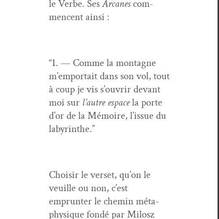
le Verbe. Ses
Arcanes
com­
men­cent ainsi :
“1. — Comme la mon­tagne
m’emportait dans son vol, tout
à coup je vis s’ou­vrir devant
moi sur
l’autre espace
la porte
d’or de la Mémoire, l’is­sue du
labyrinthe.”
Choisir le ver­set, qu’on le
veuille ou non, c’est
emprunter le chemin méta­
physique fondé par Milosz