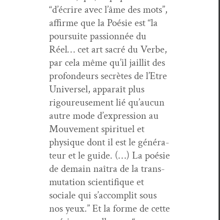
“d’écrire avec l’âme des mots”,
affirme que la Poésie est “la
pour­suite pas­sion­née du
Réel… cet art sacré du Verbe,
par cela même qu’il jail­lit des
pro­fondeurs secrètes de l’E­tre
Uni­versel, appa­raît plus
rigoureuse­ment lié qu’au­cun
autre mode d’ex­pres­sion au
Mou­ve­ment spir­ituel et
physique dont il est le généra­
teur et le guide. (…) La poésie
de demain naî­tra de la trans­
mu­ta­tion sci­en­tifique et
sociale qui s’ac­com­plit sous
nos yeux.” Et la forme de cette