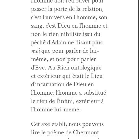
l’homme doit retrou­ver pour
pass­er la porte de la rela­tion,
c’est l’u­nivers en l’homme, son
sang, c’est Dieu en l’homme et
non le rien nihiliste issu du
pêché d’Adam ne dis­ant plus
moi
que pour par­ler de lui-
même, et non pour par­ler
d’Eve. Au Rien ontologique
et extérieur qui était le Lieu
d’in­car­na­tion de Dieu en
l’homme, l’homme a sub­sti­tué
le rien de l’in­fi­ni, extérieur à
l’homme lui-même.
Cet axe établi, nous pou­vons
lire le poème de Cher­mont