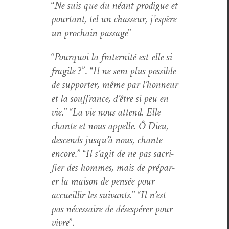
“
Ne suis que du néant prodigue et
pour­tant, tel un chas­seur, j’e­spère
un prochain pas­sage
”
“
Pourquoi la fra­ter­nité est-elle si
frag­ile
?”. “
Il ne sera plus pos­si­ble
de sup­port­er, même par l’hon­neur
et la souf­france, d’être si peu en
vie
.” “
La vie nous attend. Elle
chante et nous appelle. Ô Dieu,
descends jusqu’à nous, chante
encore
.” “
Il s’ag­it de ne pas sac­ri­
fi­er des hommes, mais de pré­par­
er la mai­son de pen­sée pour
accueil­lir les suiv­ants.
” “
Il n’est
pas néces­saire de dés­espér­er pour
vivre
”.