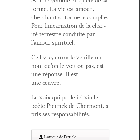
est une volon­té en quête de sa
forme. La vie est amour,
cher­chant sa forme accom­plie.
Pour l’in­car­na­tion de la char­
ité ter­restre con­duite par
l’amour spirituel.
Ce livre, qu’on le veuille ou
non, qu’on le voit ou pas, est
une réponse. Il est
une œuvre.
La voix qui par­le ici via le
poète Pier­rick de Cher­mont, a
pris ses responsabilités.
L’au­teur de l’article