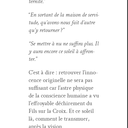
ter­nité
.”
“
En sor­tant de la mai­son de servi­
tude, qu’avons-nous fait d’autre
qu’y retourn­er
?”
“Se met­tre à nu ne suf­fi­ra plus. Il
y aura encore ce soleil à affron­
ter
.”
C’est à dire : retrou­ver l’in­no­
cence orig­inelle ne sera pas
suff­isant car l’as­tre physique
de la con­science humaine a vu
l’ef­froy­able déchire­ment du
Fils sur la Croix. Et ce soleil
là, com­ment le trans­muer,
après la vision