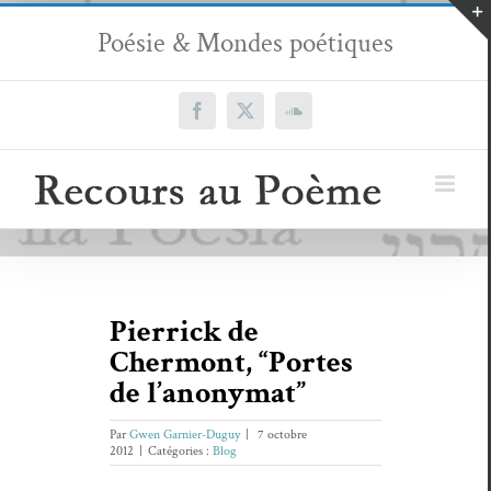
Passer
Poésie & Mondes poétiques
au
contenu
Facebook
X
SoundCloud
Pierrick de
Chermont, “Portes
de l’anonymat”
Par
Gwen Garnier-Duguy
|
7 octobre
2012
|
Catégories :
Blog