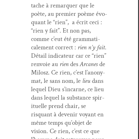
tache à remar­quer que le
poète, au pre­mier poème évo­
quant le “rien”, a écrit ceci :
“rien y fait”. Et non pas,
comme c’eut été gram­mat­i­
cale­ment cor­rect :
rien n’y fait
.
Détail indi­ca­teur car ce “rien”
ren­voie au
rien
des
Arcanes
de
Milosz. Ce rien, c’est l’anony­
mat, le sans nom, le
lieu
dans
lequel Dieu s’in­car­ne, ce lieu
dans lequel la sub­stance spir­
ituelle prend chair, se
risquant à devenir voy­ant en
même temps qu’ob­jet de
vision. Ce rien, c’est ce que