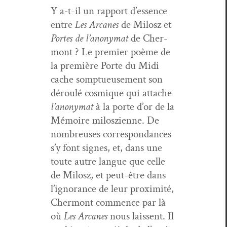
Y a‑t-il un rap­port d’essence
entre
Les Arcanes
de Milosz et
Portes de l’anony­mat
de Cher­
mont ? Le pre­mier poème de
la pre­mière Porte du Midi
cache somptueuse­ment son
déroulé cos­mique qui attache
l’anony­mat
à la porte d’or de la
Mémoire miloszi­enne. De
nom­breuses cor­re­spon­dances
s’y font signes, et, dans une
toute autre langue que celle
de Milosz, et peut-être dans
l’ig­no­rance de leur prox­im­ité,
Cher­mont com­mence par là
où
Les Arcanes
nous lais­sent. Il