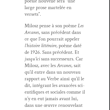
poésie nou­velle sera “une
large prose martelée en
versets”.
Milosz pense à son poème
Les
Arcanes
, sans précé­dent dans
ce que l’on pour­rait appel­er
l’his­toire lit­téraire
, poème daté
de 1926. Sans précé­dent. Et
jusqu’i­ci
sans suc­cesseurs. Car
Milosz, avec les
Arcanes
, sait
qu’il entre dans un nou­veau
rap­port au Verbe ain­si qu’il le
dit, inté­grant les avancées sci­
en­tifiques et sociales comme il
n’y en eut jamais avant lui,
dans une œuvre renou­ve­lant