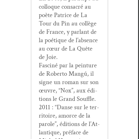
col­loque con­sacré au
poète Patrice de La
Tour du Pin au col­lège
de France, y par­lant de
la poé­tique de l’ab­sence
au cœur de La Quête
de Joie.
Fasciné par la pein­ture
de Rober­to Mangú, il
signe un roman sur son
œuvre, “Nox”, aux édi­
tions le Grand Souffle.
2011 : “Danse sur le ter­
ri­toire, amorce de la
parole”, édi­tions de l’At­
lan­tique, pré­face de