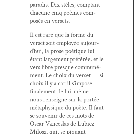
par­adis. Dix stèles, comp­tant
cha­cune cinq poèmes com­
posés en versets.
Il est rare que la forme du
ver­set soit employée aujour­
d’hui, la prose poé­tique lui
étant large­ment préférée, et le
vers libre presque com­muné­
ment. Le choix du ver­set — si
choix il y a car il s’im­pose
finale­ment de lui-même —
nous ren­seigne sur la portée
méta­physique du poète. Il faut
se sou­venir de ces mots de
Oscar Vances­las de Lubicz
Milosz, qui, se piquant