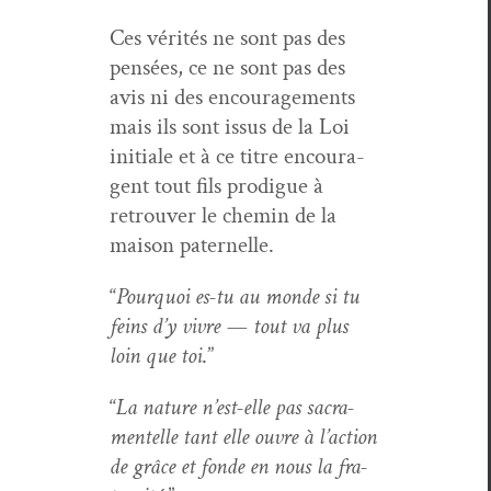
Ces vérités ne sont pas des
pen­sées, ce ne sont pas des
avis ni des encour­age­ments
mais ils sont issus de la Loi
ini­tiale et à ce titre encour­a­
gent tout fils prodigue à
retrou­ver le chemin de la
mai­son paternelle.
“
Pourquoi es-tu au monde si tu
feins d’y vivre — tout va plus
loin que toi
.”
“
La nature n’est-elle pas sacra­
mentelle tant elle ouvre à l’ac­tion
de grâce et fonde en nous la fra­