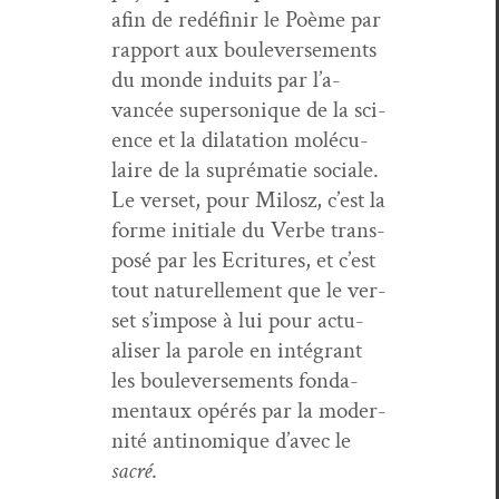
afin de redéfinir le Poème par
rap­port aux boule­verse­ments
du monde induits par l’a­
vancée super­son­ique de la sci­
ence et la dilata­tion molécu­
laire de la supré­matie sociale.
Le ver­set, pour Milosz, c’est la
forme ini­tiale du Verbe trans­
posé par les Ecri­t­ures, et c’est
tout naturelle­ment que le ver­
set s’im­pose à lui pour actu­
alis­er la parole en inté­grant
les boule­verse­ments fon­da­
men­taux opérés par la moder­
nité antin­o­mique d’avec le
sacré
.