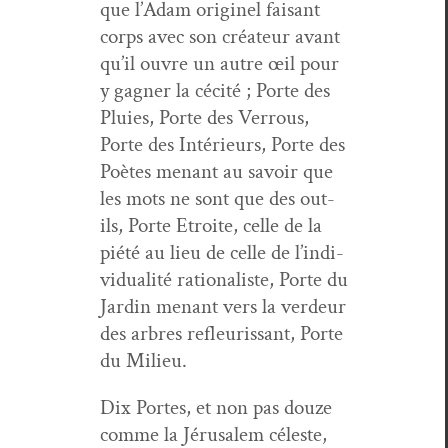
que l’Adam orig­inel faisant
corps avec son créa­teur avant
qu’il ouvre un autre œil pour
y gag­n­er la céc­ité ; Porte des
Pluies, Porte des Ver­rous,
Porte des Intérieurs, Porte des
Poètes menant au savoir que
les mots ne sont que des out­
ils, Porte Etroite, celle de la
piété au lieu de celle de l’in­di­
vid­u­al­ité ratio­nal­iste, Porte du
Jardin menant vers la verdeur
des arbres refleuris­sant, Porte
du Milieu.
Dix Portes, et non pas douze
comme la Jérusalem céleste,