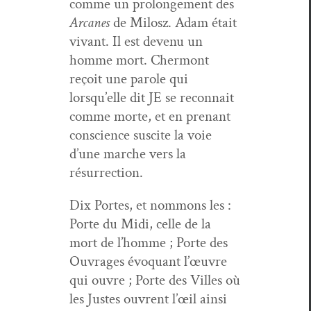
comme un pro­longe­ment des
Arcanes
de Milosz. Adam était
vivant. Il est devenu un
homme mort. Cher­mont
reçoit une parole qui
lorsqu’elle dit JE se recon­nait
comme morte, et en prenant
con­science sus­cite la voie
d’une marche vers la
résurrection.
Dix Portes, et nom­mons les :
Porte du Midi, celle de la
mort de l’homme ; Porte des
Ouvrages évo­quant l’œu­vre
qui ouvre ; Porte des Villes où
les Justes ouvrent l’œil ain­si