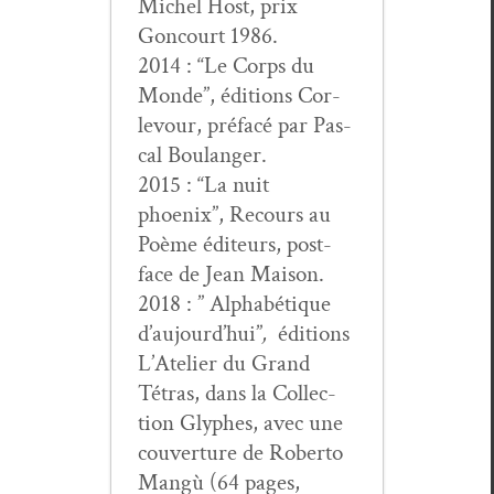
Michel Host, prix
Goncourt 1986.
2014 : “Le Corps du
Monde”, édi­tions Cor­
levour, pré­facé par Pas­
cal Boulanger.
2015 : “La nuit
phoenix”, Recours au
Poème édi­teurs, post­
face de Jean Maison.
2018 : ” Alphabé­tique
d’au­jour­d’hui”
,
édi­tions
L’Ate­lier du Grand
Tétras, dans la Col­lec­
tion Glyphes, avec une
cou­ver­ture de Rober­to
Mangù (64 pages,