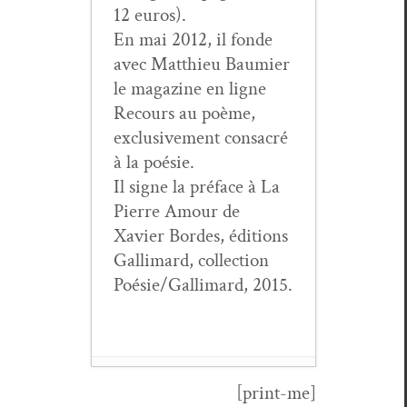
12 euros).
En mai 2012, il fonde
avec Matthieu Bau­mi­er
le mag­a­zine en ligne
Recours au poème,
exclu­sive­ment con­sacré
à la poésie.
Il signe la pré­face à La
Pierre Amour de
Xavier Bor­des, édi­tions
Gal­li­mard, col­lec­tion
Poésie/Gallimard, 2015.
[print-me]
Jean Mai­son,