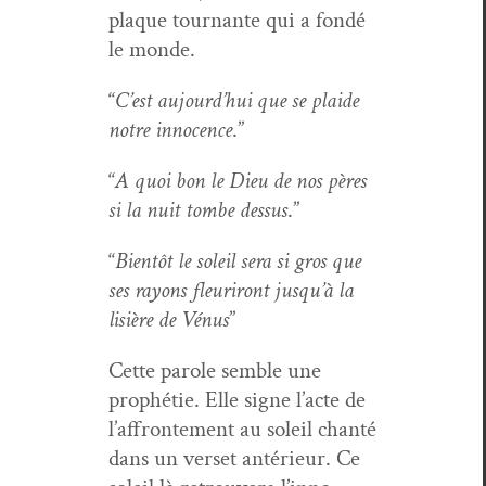
plaque tour­nante qui a fondé
le monde.
“
C’est aujour­d’hui que se plaide
notre inno­cence
.”
“
A quoi bon le Dieu de nos pères
si la nuit tombe dessus
.”
“
Bien­tôt le soleil sera si gros que
ses rayons fleuriront jusqu’à la
lisière de Vénus
”
Cette parole sem­ble une
prophétie. Elle signe l’acte de
l’af­fron­te­ment au soleil chan­té
dans un ver­set antérieur. Ce