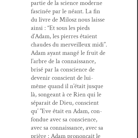
par­tie de la sci­ence mod­erne
fascinée par le néant. La fin
du livre de Milosz nous laisse
ain­si : “Et sous les pieds
d’Adam, les pier­res étaient
chaudes du mer­veilleux midi”.
Adam ayant mangé le fruit de
l’ar­bre de la con­nais­sance,
brisé par la con­science de
devenir con­scient de lui-
même quand il n’é­tait jusque
là, songeant à ce Rien qui le
séparait de Dieu, con­scient
qu’ ”Eve était en Adam, con­
fon­due avec sa con­science,
avec sa con­nais­sance, avec sa
prière : Adam prononçait le