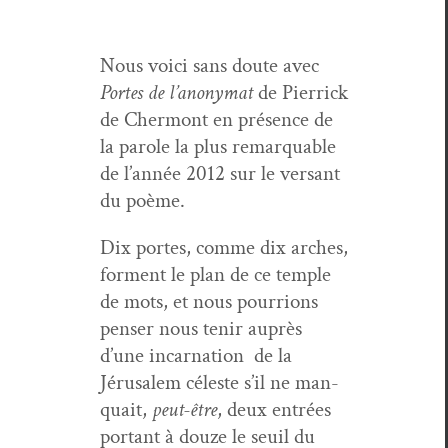
Nous voici sans doute avec
Portes de l’anony­mat
de Pier­rick
de Cher­mont en présence de
la parole la plus remar­quable
de l’an­née 2012 sur le ver­sant
du poème.
Dix portes, comme dix arch­es,
for­ment le plan de ce tem­ple
de mots, et nous pour­rions
penser nous tenir auprès
d’une incar­na­tion de la
Jérusalem céleste s’il ne man­
quait,
peut-être
, deux entrées
por­tant à douze le seuil du