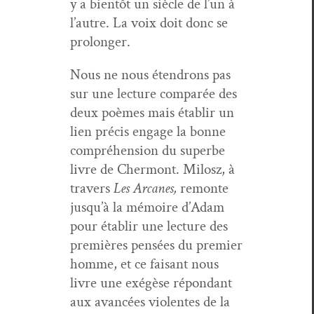
y a bien­tôt un siè­cle de l’un à
l’autre. La voix doit donc se
prolonger.
Nous ne nous éten­drons pas
sur une lec­ture com­parée des
deux poèmes mais établir un
lien pré­cis engage la bonne
com­préhen­sion du superbe
livre de Cher­mont. Milosz, à
tra­vers
Les Arcanes,
remonte
jusqu’à la mémoire d’Adam
pour établir une lec­ture des
pre­mières pen­sées du pre­mier
homme, et ce faisant nous
livre une exégèse répon­dant
aux avancées vio­lentes de la