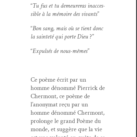
“
Tu fus et tu demeur­eras inac­ces­
si­ble à la mémoire des vivants
”
“
Bon sang, mais où se tient donc
la sain­teté qui porte Dieu
?”
“
Expul­sés de nous-mêmes
”
Ce poème écrit par un
homme dénom­mé Pier­rick de
Cher­mont, ce poème de
l’anony­mat reçu par un
homme dénom­mé Cher­mont,
pro­longe le grand Poème du
monde, et sug­gère que la vie