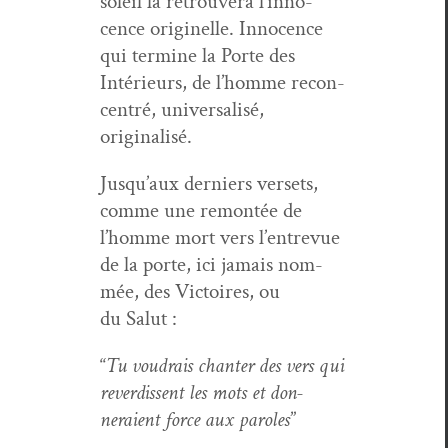
soleil là retrou­vera l’in­no­
cence orig­inelle. Inno­cence
qui ter­mine la Porte des
Intérieurs, de l’homme recon­
cen­tré, uni­ver­sal­isé,
originalisé.
Jusqu’aux derniers ver­sets,
comme une remon­tée de
l’homme mort vers l’en­tre­vue
de la porte, ici jamais nom­
mée, des Vic­toires, ou
du Salut :
“
Tu voudrais chanter des vers qui
reverdis­sent les mots et don­
neraient force aux paroles
”