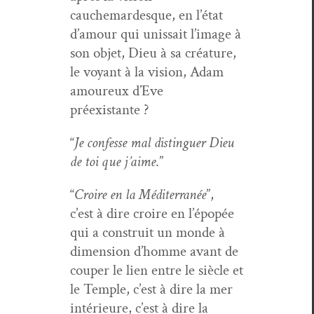
cauchemardesque, en l’é­tat
d’amour qui unis­sait l’im­age à
son objet, Dieu à sa créa­ture,
le voy­ant à la vision, Adam
amoureux d’Eve
préexistante ?
“
Je con­fesse mal dis­tinguer Dieu
de toi que j’aime
.”
“
Croire en la Méditer­ranée
”,
c’est à dire croire en l’épopée
qui a con­stru­it un monde à
dimen­sion d’homme avant de
couper le lien entre le siè­cle et
le Tem­ple, c’est à dire la mer
intérieure, c’est à dire la