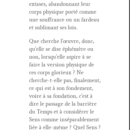
extases, aban­don­nant leur
corps physique porté comme
une souf­france ou un fardeau
et sub­li­mant ses lois.
Que cherche l’œu­vre, donc,
qu’elle se dise éphémère ou
non, lorsqu’elle aspire à se
faire la ver­sion physique de
ces corps glo­rieux ? Ne
cherche-t-elle pas, finale­ment,
ce qui est à son fonde­ment,
voire à sa fon­da­tion, c’est à
dire le pas­sage de la bar­rière
du Temps et à con­sid­ér­er le
Sens comme insé­para­ble­ment
liée à elle-même ? Quel Sens ?