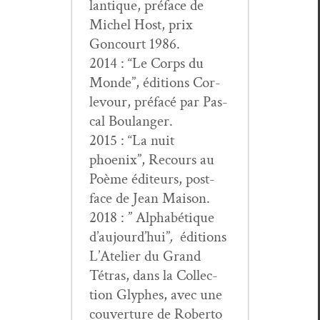
lan­tique, pré­face de
Michel Host, prix
Goncourt 1986.
2014 : “Le Corps du
Monde”, édi­tions Cor­
levour, pré­facé par Pas­
cal Boulanger.
2015 : “La nuit
phoenix”, Recours au
Poème édi­teurs, post­
face de Jean Maison.
2018 : ” Alphabé­tique
d’au­jour­d’hui”
,
édi­tions
L’Ate­lier du Grand
Tétras, dans la Col­lec­
tion Glyphes, avec une
cou­ver­ture de Rober­to