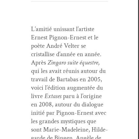
L’ami­tié unis­sant l’artiste
Ernest Pignon-Ernest et le
poète André Vel­ter se
cristallise d’an­née en année.
Après
Zin­garo suite équestre
,
qui les avait réu­nis autour du
tra­vail de Bartabas en 2005,
voici l’édi­tion aug­men­tée du
livre
Extases
paru à l’o­rig­ine
en 2008, autour du dia­logue
ini­tié par Pignon-Ernest avec
les grandes mys­tiques que
sont Marie-Madeleine, Hilde­
garde de Bin­gen, Angèle de