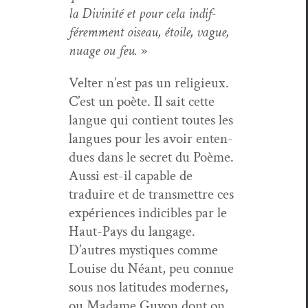
la Divinité et pour cela indif­
férem­ment oiseau, étoile, vague,
nuage ou feu.
»
Vel­ter n’est pas un religieux.
C’est un poète. Il sait cette
langue qui con­tient toutes les
langues pour les avoir enten­
dues dans le secret du Poème.
Aus­si est-il capa­ble de
traduire et de trans­met­tre ces
expéri­ences indi­ci­bles par le
Haut-Pays du langage.
D’autres mys­tiques comme
Louise du Néant, peu con­nue
sous nos lat­i­tudes mod­ernes,
ou Madame Guy­on dont on