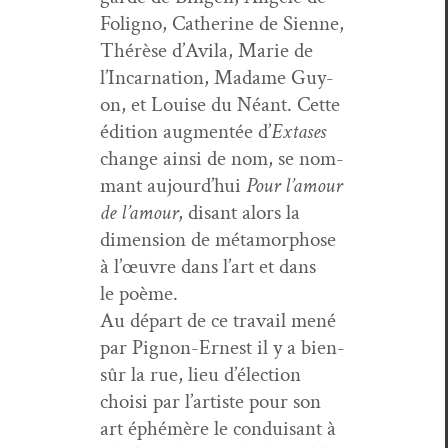
Folig­no, Cather­ine de Sienne,
Thérèse d’Av­i­la, Marie de
l’In­car­na­tion, Madame Guy­
on, et Louise du Néant. Cette
édi­tion aug­men­tée d’
Extases
change ain­si de nom, se nom­
mant aujour­d’hui
Pour l’amour
de l’amour
, dis­ant alors la
dimen­sion de méta­mor­phose
à l’œu­vre dans l’art et dans
le poème.
Au départ de ce tra­vail mené
par Pignon-Ernest il y a bien-
sûr la rue, lieu d’élec­tion
choisi par l’artiste pour son
art éphémère le con­duisant à