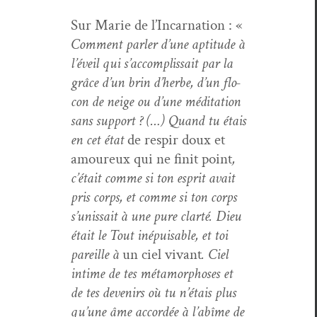
Sur Marie de l’In­car­na­tion : «
Com­ment par­ler d’une apti­tude à
l’éveil qui s’ac­com­plis­sait par la
grâce d’un brin d’herbe, d’un flo­
con de neige ou d’une médi­ta­tion
sans sup­port ? (…) Quand tu étais
en cet état
de respir doux et
amoureux qui ne finit point
,
c’é­tait comme si ton esprit avait
pris corps, et comme si ton corps
s’u­nis­sait à une pure clarté. Dieu
était le Tout inépuis­able, et toi
pareille à
un ciel vivant
. Ciel
intime de tes méta­mor­phoses et
de tes devenirs où tu n’é­tais plus
qu’une âme accordée à l’abîme de