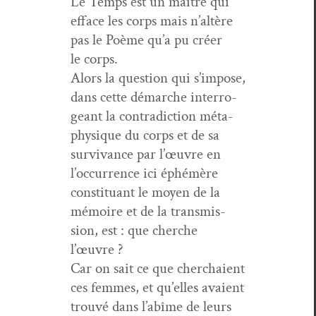
Le Temps est un maître qui
efface les corps mais n’altère
pas le Poème qu’a pu créer
le corps.
Alors la ques­tion qui s’im­pose,
dans cette démarche inter­ro­
geant la con­tra­dic­tion méta­
physique du corps et de sa
sur­vivance par l’œu­vre en
l’oc­cur­rence ici éphémère
con­sti­tu­ant le moyen de la
mémoire et de la trans­mis­
sion, est : que cherche
l’œuvre ?
Car on sait ce que cher­chaient
ces femmes, et qu’elles avaient
trou­vé dans l’abîme de leurs