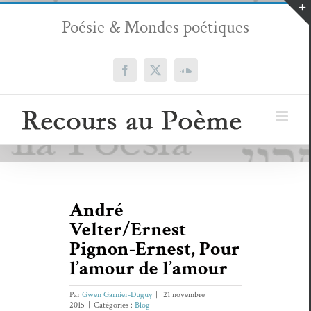
Passer
Poésie & Mondes poétiques
au
contenu
Facebook
X
SoundCloud
André
Velter/Ernest
Pignon-Ernest, Pour
l’amour de l’amour
Par
Gwen Garnier-Duguy
|
21 novembre
2015
|
Catégories :
Blog