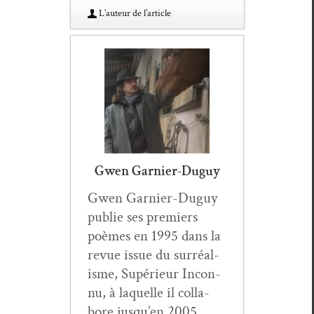
L’au­teur de l’article
Gwen Garnier-Duguy
Gwen Gar­nier-Duguy
pub­lie ses pre­miers
poèmes en 1995 dans la
revue issue du sur­réal­
isme, Supérieur Incon­
nu, à laque­lle il col­la­
bore jusqu’en 2005.