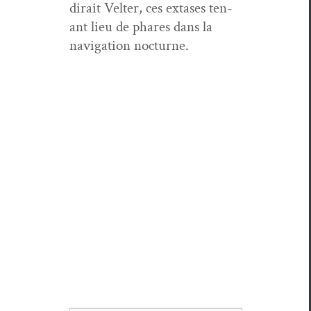
dirait Vel­ter, ces extases ten­
ant lieu de phares dans la
nav­i­ga­tion nocturne.