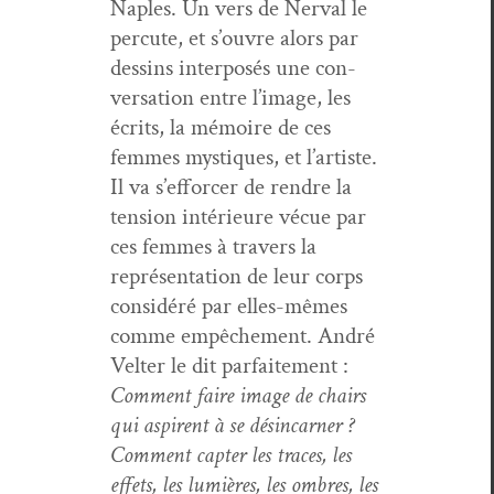
Naples. Un vers de Ner­val le
per­cute, et s’ou­vre alors par
dessins inter­posés une con­
ver­sa­tion entre l’im­age, les
écrits, la mémoire de ces
femmes mys­tiques, et l’artiste.
Il va s’ef­forcer de ren­dre la
ten­sion intérieure vécue par
ces femmes à tra­vers la
représen­ta­tion de leur corps
con­sid­éré par elles-mêmes
comme empêche­ment. André
Vel­ter le dit par­faite­ment :
Com­ment faire image de chairs
qui aspirent à se dés­in­car­n­er ?
Com­ment capter les traces, les
effets, les lumières, les ombres, les