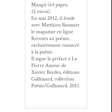
Mangù (64 pages,
12 euros).
En mai 2012, il fonde
avec Matthieu Bau­mi­er
le mag­a­zine en ligne
Recours au poème,
exclu­sive­ment con­sacré
à la poésie.
Il signe la pré­face à La
Pierre Amour de
Xavier Bor­des, édi­tions
Gal­li­mard, col­lec­tion
Poésie/Gallimard, 2015.