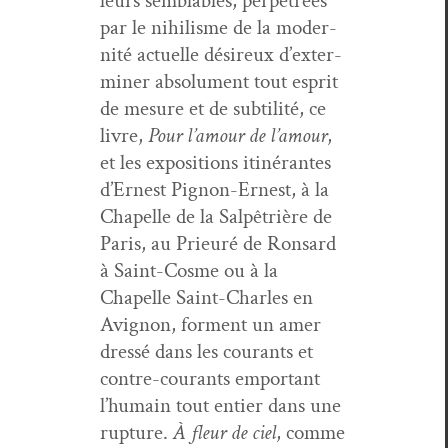
leurs sem­blables, per­pétrées
par le nihilisme de la moder­
nité actuelle désireux d’ex­ter­
min­er absol­u­ment tout esprit
de mesure et de sub­til­ité, ce
livre,
Pour l’amour de l’amour
,
et les expo­si­tions itinérantes
d’Ernest Pignon-Ernest, à la
Chapelle de la Salpêtrière de
Paris, au Prieuré de Ron­sard
à Saint-Cosme ou à la
Chapelle Saint-Charles en
Avi­gnon, for­ment un amer
dressé dans les courants et
con­tre-courants empor­tant
l’hu­main tout entier dans une
rup­ture.
À fleur de ciel
, comme