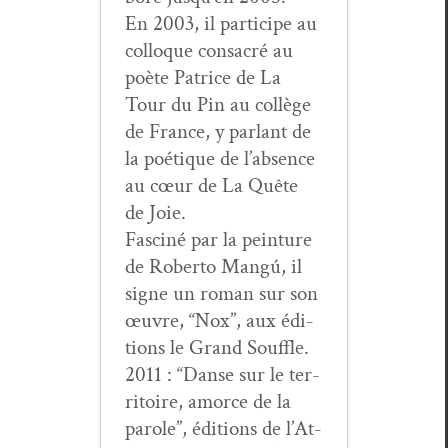
En 2003, il par­ticipe au
col­loque con­sacré au
poète Patrice de La
Tour du Pin au col­lège
de France, y par­lant de
la poé­tique de l’ab­sence
au cœur de La Quête
de Joie.
Fasciné par la pein­ture
de Rober­to Mangú, il
signe un roman sur son
œuvre, “Nox”, aux édi­
tions le Grand Souffle.
2011 : “Danse sur le ter­
ri­toire, amorce de la
parole”, édi­tions de l’At­