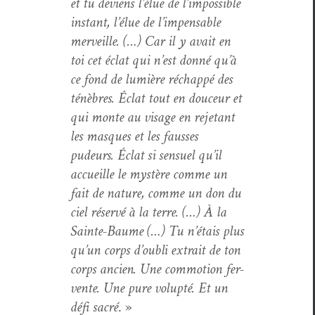
et tu deviens l’élue de l’im­pos­si­ble
instant, l’élue de l’im­pens­able
mer­veille. (…) Car il y avait en
toi cet éclat qui n’est don­né qu’à
ce fond de lumière réchap­pé des
ténèbres. Éclat tout en douceur et
qui monte au vis­age en reje­tant
les masques et les fauss­es
pudeurs. Éclat si sen­suel qu’il
accueille le mys­tère comme un
fait de nature, comme un don du
ciel réservé à la terre. (…) À la
Sainte-Baume (…) Tu n’é­tais plus
qu’un corps d’ou­bli extrait de ton
corps ancien. Une com­mo­tion fer­
vente. Une pure volup­té. Et un
défi sacré
. »