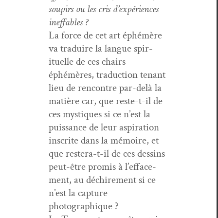
soupirs ou les cris d’ex­péri­ences
ineffables ?
La force de cet art éphémère
va traduire la langue spir­
ituelle de ces chairs
éphémères, tra­duc­tion ten­ant
lieu de ren­con­tre par-delà la
matière car, que reste-t-il de
ces mys­tiques si ce n’est la
puis­sance de leur aspi­ra­tion
inscrite dans la mémoire, et
que restera-t-il de ces dessins
peut-être promis à l’ef­face­
ment, au déchire­ment si ce
n’est la cap­ture
photographique ?