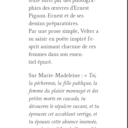
texte suivi par des pho­togra­
phies des œuvres d’Ernest
Pignon-Ernest et de ses
dessins préparatoires.
Par une prose sim­ple, Vel­ter a
su saisir en poète inspiré l’e­
sprit ani­mant cha­cune de ces
femmes dans son essen­
tiel épuré.
Sur Marie-Madeleine : «
Toi,
la pécher­esse, la fille publique, la
femme du plaisir mon­nayé et des
petites morts en cas­cade, tu
décou­vres le sépul­cre vacant, et tu
éprou­ves cet acca­blant ver­tige, et
tu épous­es cette absence insen­sée,