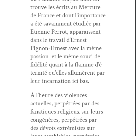
trou­ve les écrits au Mer­cure
de France et dont l’im­por­tance
a été savam­ment étudiée par
Eti­enne Per­rot, appa­rais­sent
dans le tra­vail d’Ernest
Pignon-Ernest avec la même
pas­sion et le même souci de
fidél­ité quant à la flamme d’é­
ter­nité qu’elles allumèrent par
leur incar­na­tion ici bas.
À l’heure des vio­lences
actuelles, per­pétrées par des
fana­tiques religieux sur leurs
con­génères, per­pétrées par
des dévots extrémistes sur