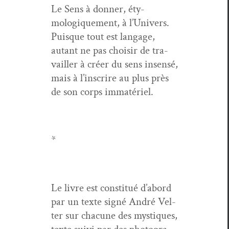
Le Sens à don­ner, éty­
mologique­ment, à l’U­nivers.
Puisque tout est lan­gage,
autant ne pas choisir de tra­
vailler à créer du sens insen­sé,
mais à l’in­scrire au plus près
de son corps immatériel.
*
Le livre est con­sti­tué d’abord
par un texte signé André Vel­
ter sur cha­cune des mys­tiques,