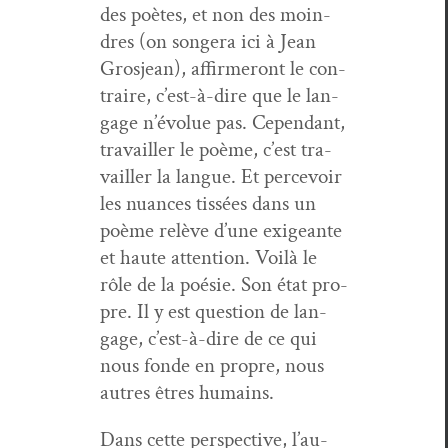
des poètes, et non des moin­
dres (on songera ici à Jean
Gros­jean), affirmeront le con­
traire, c’est-à-dire que le lan­
gage n’évolue pas. Cepen­dant,
tra­vailler le poème, c’est tra­
vailler la langue. Et percevoir
les nuances tis­sées dans un
poème relève d’une exigeante
et haute atten­tion. Voilà le
rôle de la poésie. Son état pro­
pre. Il y est ques­tion de lan­
gage, c’est-à-dire de ce qui
nous fonde en pro­pre, nous
autres êtres humains.
Dans cette per­spec­tive, l’au­