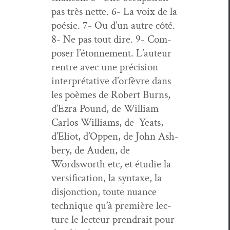
pas très nette. 6- La voix de la
poésie. 7- Ou d’un autre côté.
8- Ne pas tout dire. 9- Com­
pos­er l’é­ton­nement. L’au­teur
ren­tre avec une pré­ci­sion
inter­pré­ta­tive d’or­fèvre dans
les poèmes de Robert Burns,
d’Ezra Pound, de William
Car­los Williams, de Yeats,
d’E­liot, d’Op­pen, de John Ash­
bery, de Auden, de
Wordsworth etc, et étudie la
ver­si­fi­ca­tion, la syn­taxe, la
dis­jonc­tion, toute nuance
tech­nique qu’à pre­mière lec­
ture le lecteur prendrait pour