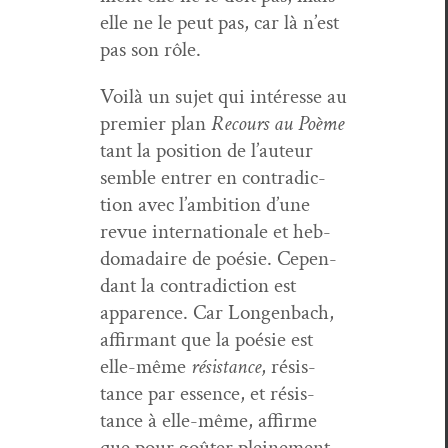
elle ne le peut pas, car là n’est
pas son rôle.
Voilà un sujet qui intéresse au
pre­mier plan
Recours au Poème
tant la posi­tion de l’au­teur
sem­ble entr­er en con­tra­dic­
tion avec l’am­bi­tion d’une
revue inter­na­tionale et heb­
do­madaire de poésie. Cepen­
dant la con­tra­dic­tion est
apparence. Car Lon­gen­bach,
affir­mant que la poésie est
elle-même
résis­tance
, résis­
tance par essence, et résis­
tance à elle-même, affirme
que pour goûter pleine­ment