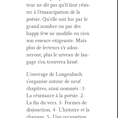
teur ne dit pas qu’il faut résis­
ter à l’é­man­ci­pa­tion de la
poésie. Qu’elle soit lue par le
grand nom­bre ou par des
hap­py few ne mod­i­fie en rien
son essence exigeante. Mais
plus de lecteurs s’y adon­
neront, plus le niveau de lan­
gage s’en trou­vera hissé.
L’ou­vrage de Lon­gen­bach
s’or­gan­ise autour de neuf
chapitres, ain­si nom­més : 1-
La résis­tance à la poésie. 2-
La fin du vers. 3- Formes de
dis­jonc­tion. 4- L’his­toire et la
chan­son. 5- Une occu­pa­tion