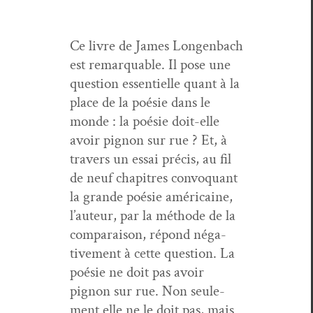
Ce livre de James Lon­gen­bach
est remar­quable. Il pose une
ques­tion essen­tielle quant à la
place de la poésie dans le
monde : la poésie doit-elle
avoir pignon sur rue ? Et, à
tra­vers un essai pré­cis, au fil
de neuf chapitres con­vo­quant
la grande poésie améri­caine,
l’au­teur, par la méth­ode de la
com­para­i­son, répond néga­
tive­ment à cette ques­tion. La
poésie ne doit pas avoir
pignon sur rue. Non seule­
ment elle ne le doit pas, mais