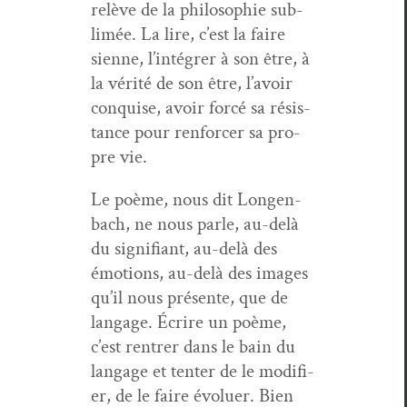
relève de la philoso­phie sub­
limée. La lire, c’est la faire
sienne, l’in­té­gr­er à son être, à
la vérité de son être, l’avoir
con­quise, avoir for­cé sa résis­
tance pour ren­forcer sa pro­
pre vie.
Le poème, nous dit Lon­gen­
bach, ne nous par­le, au-delà
du sig­nifi­ant, au-delà des
émo­tions, au-delà des images
qu’il nous présente, que de
lan­gage. Écrire un poème,
c’est ren­tr­er dans le bain du
lan­gage et ten­ter de le mod­i­fi­
er, de le faire évoluer. Bien