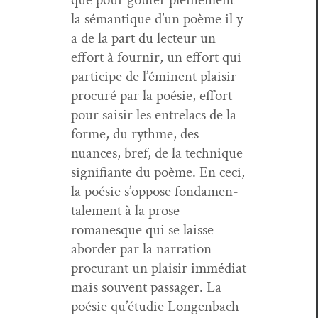
la séman­tique d’un poème il y
a de la part du lecteur un
effort à fournir, un effort qui
par­ticipe de l’émi­nent plaisir
procuré par la poésie, effort
pour saisir les entrelacs de la
forme, du rythme, des
nuances, bref, de la tech­nique
sig­nifi­ante du poème. En ceci,
la poésie s’op­pose fon­da­men­
tale­ment à la prose
romanesque qui se laisse
abor­der par la nar­ra­tion
procu­rant un plaisir immé­di­at
mais sou­vent pas­sager. La
poésie qu’é­tudie Lon­gen­bach