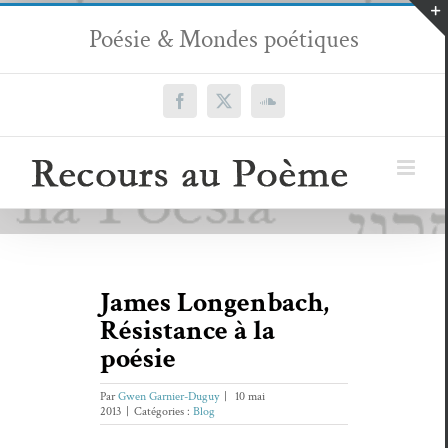
Passer
Poésie & Mondes poétiques
au
contenu
Facebook
X
SoundCloud
James Longenbach,
Résistance à la
poésie
Par
Gwen Garnier-Duguy
|
10 mai
2013
|
Catégories :
Blog