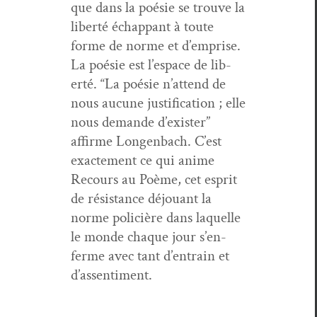
que dans la poésie se trou­ve la
lib­erté échap­pant à toute
forme de norme et d’emprise.
La poésie est l’e­space de lib­
erté. “La poésie n’at­tend de
nous aucune jus­ti­fi­ca­tion ; elle
nous demande d’ex­is­ter”
affirme Lon­gen­bach. C’est
exacte­ment ce qui ani­me
Recours au Poème, cet esprit
de résis­tance déjouant la
norme poli­cière dans laque­lle
le monde chaque jour s’en­
ferme avec tant d’en­train et
d’assentiment.