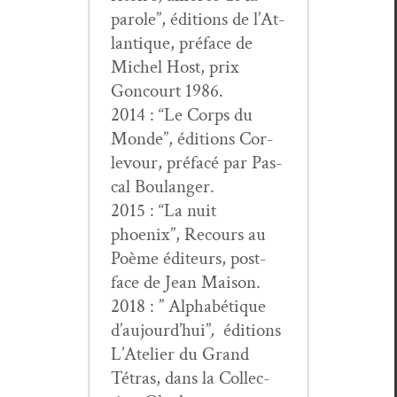
parole”, édi­tions de l’At­
lan­tique, pré­face de
Michel Host, prix
Goncourt 1986.
2014 : “Le Corps du
Monde”, édi­tions Cor­
levour, pré­facé par Pas­
cal Boulanger.
2015 : “La nuit
phoenix”, Recours au
Poème édi­teurs, post­
face de Jean Maison.
2018 : ” Alphabé­tique
d’au­jour­d’hui”
,
édi­tions
L’Ate­lier du Grand
Tétras, dans la Col­lec­