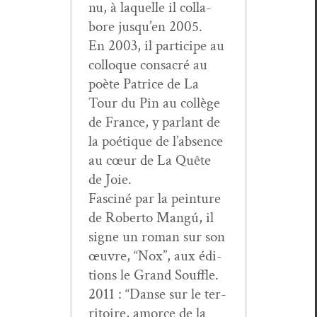
nu, à laque­lle il col­la­
bore jusqu’en 2005.
En 2003, il par­ticipe au
col­loque con­sacré au
poète Patrice de La
Tour du Pin au col­lège
de France, y par­lant de
la poé­tique de l’ab­sence
au cœur de La Quête
de Joie.
Fasciné par la pein­ture
de Rober­to Mangú, il
signe un roman sur son
œuvre, “Nox”, aux édi­
tions le Grand Souffle.
2011 : “Danse sur le ter­
ri­toire, amorce de la