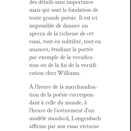
des détails sans impor­tance
mais qui sont la fon­da­tion de
toute grande poésie. Il est ici
impos­si­ble de don­ner un
aperçu de la richesse de cet
essai, tout en sub­til­ité, tout en
nuances, étu­di­ant la portée
par exem­ple de la ver­si­fi­ca­
tion ou de la fin de la ver­si­fi­
ca­tion chez Williams.
À l’heure de la marchan­di­s­a­
tion de la poésie cor­re­spon­
dant à celle du monde, à
l’heure de l’avène­ment d’un
mod­èle stan­dard, Lon­gen­bach
affirme par son essai vir­tu­ose