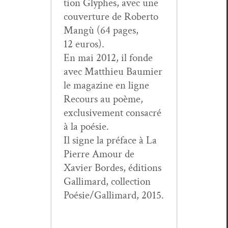
tion Glyphes, avec une
cou­ver­ture de Rober­to
Mangù (64 pages,
12 euros).
En mai 2012, il fonde
avec Matthieu Bau­mi­er
le mag­a­zine en ligne
Recours au poème,
exclu­sive­ment con­sacré
à la poésie.
Il signe la pré­face à La
Pierre Amour de
Xavier Bor­des, édi­tions
Gal­li­mard, col­lec­tion
Poésie/Gallimard, 2015.