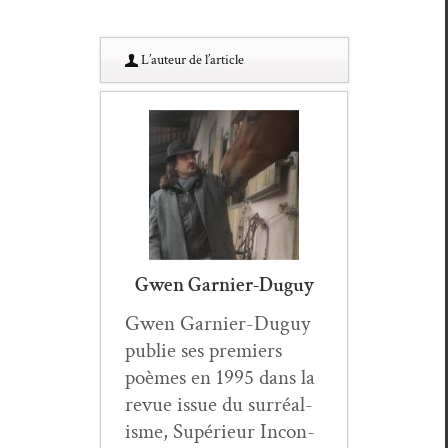
L’au­teur de l’article
Gwen Garnier-Duguy
Gwen Gar­nier-Duguy
pub­lie ses pre­miers
poèmes en 1995 dans la
revue issue du sur­réal­
isme, Supérieur Incon­