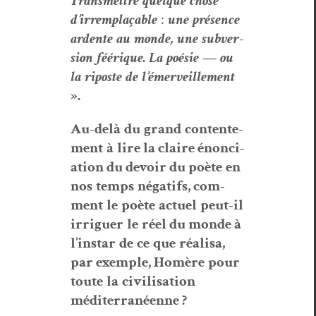
Trans­met­tre
quelque
chose
d
’
irrem­plaçable
:
une
présence
ardente
au
monde
,
une
sub­ver­
sion
féérique
.
La
poésie
—
ou
la
riposte
de
l
’
émer­veille­ment
»
.
Au-del
à
du
grand
con­tente­
ment
à
lire
la claire
én
onci­
a­tion du devoir du po
ète
en
nos
temps
négat­ifs
,
com­
ment
le
poète
actuel
peut
-
il
irriguer
le
réel
du monde
à
l
’
instar
de
ce
que
réal­isa
,
par exem­ple, Hom
ère
pour
toute
la
civil­i­sa­tion
méditer­ranéenne
?