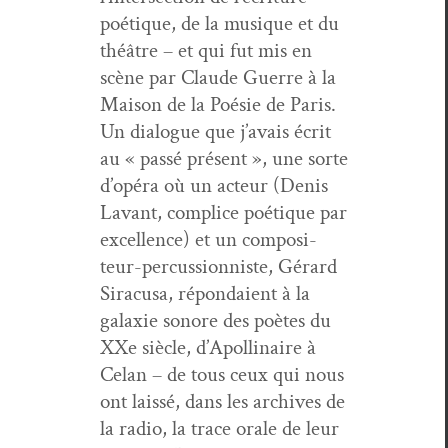
poé­tique, de la musique et du
théâtre – et qui fut mis en
scène par Claude Guerre à la
Mai­son de la Poésie de Paris.
Un dia­logue que j’avais écrit
au « passé présent », une sorte
d’opéra où un acteur (Denis
Lavant, com­plice poé­tique par
excel­lence) et un com­pos­i­
teur-per­cus­sion­niste, Gérard
Sir­a­cusa, répondaient à la
galax­ie sonore des poètes du
XXe siè­cle, d’Apollinaire à
Celan – de tous ceux qui nous
ont lais­sé, dans les archives de
la radio, la trace orale de leur