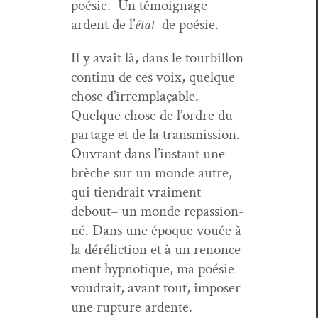
poésie. Un témoignage
ardent de l’
état
de poésie.
Il y avait là, dans le tour­bil­lon
con­tinu de ces voix, quelque
chose d’irremplaçable.
Quelque chose de l’ordre du
partage et de la trans­mis­sion.
Ouvrant dans l’instant une
brèche sur un monde autre,
qui tiendrait vrai­ment
debout– un monde repas­sion­
né. Dans une époque vouée à
la dérélic­tion et à un renon­ce­
ment hyp­no­tique, ma poésie
voudrait, avant tout, impos­er
une rup­ture ardente.