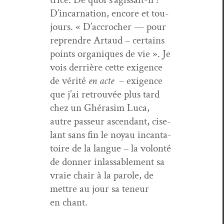
D’incarnation, encore et tou­
jours. « D’accrocher — pour
repren­dre Artaud – cer­tains
points organiques de vie ». Je
vois der­rière cette exi­gence
de vérité
en acte
– exi­gence
que j’ai retrou­vée plus tard
chez un Ghérasim Luca,
autre passeur ascen­dant, cise­
lant sans fin le noy­au incan­ta­
toire de la langue – la volon­té
de don­ner inlass­able­ment sa
vraie chair à la parole, de
met­tre au jour sa teneur
en chant.