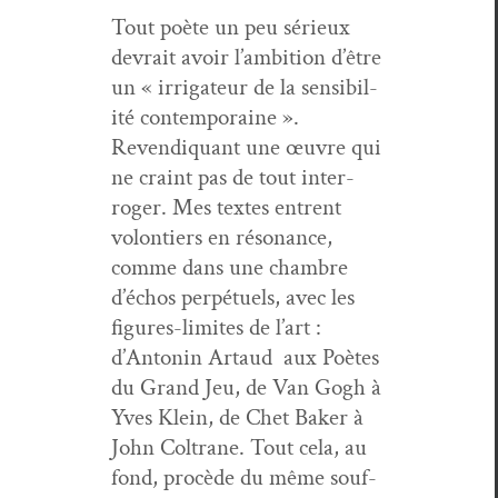
Tout poète un peu sérieux
devrait avoir l’ambition d’être
un « irri­ga­teur de la sen­si­bil­
ité con­tem­po­raine ».
Revendi­quant une œuvre qui
ne craint pas de tout inter­
roger. Mes textes entrent
volon­tiers en réso­nance,
comme dans une cham­bre
d’échos per­pétuels, avec les
fig­ures-lim­ites de l’art :
d’Antonin Artaud aux Poètes
du Grand Jeu, de Van Gogh à
Yves Klein, de Chet Bak­er à
John Coltrane. Tout cela, au
fond, procède du même souf­