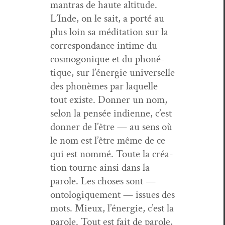
mantras de haute alti­tude.
L’Inde, on le sait, a porté au
plus loin sa médi­ta­tion sur la
cor­re­spon­dance intime du
cos­mogo­nique et du phoné­
tique, sur l’énergie uni­verselle
des phonèmes par laque­lle
tout existe. Don­ner un nom,
selon la pen­sée indi­enne, c’est
don­ner de l’être — au sens où
le nom est l’être même de ce
qui est nom­mé. Toute la créa­
tion tourne ain­si dans la
parole. Les choses sont —
ontologique­ment — issues des
mots. Mieux, l’énergie, c’est la
parole. Tout est fait de parole,