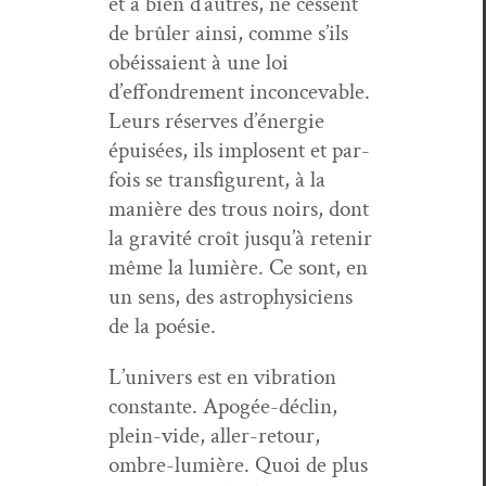
et à bien d’autres, ne cessent
de brûler ain­si, comme s’ils
obéis­saient à une loi
d’effondrement incon­cev­able.
Leurs réserves d’énergie
épuisées, ils implosent et par­
fois se trans­fig­urent, à la
manière des trous noirs, dont
la grav­ité croît jusqu’à retenir
même la lumière. Ce sont, en
un sens, des astro­physi­ciens
de la poésie.
L’univers est en vibra­tion
con­stante. Apogée-déclin,
plein-vide, aller-retour,
ombre-lumière. Quoi de plus