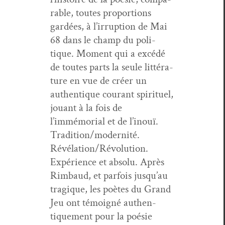
ra­ble, toutes pro­por­tions
gardées, à l’irruption de Mai
68 dans le champ du poli­
tique. Moment qui a excédé
de toutes parts la seule lit­téra­
ture en vue de créer un
authen­tique courant spir­ituel,
jouant à la fois de
l’immémorial et de l’inouï.
Tradition/modernité.
Révélation/Révolution.
Expéri­ence et absolu. Après
Rim­baud, et par­fois jusqu’au
trag­ique, les poètes du Grand
Jeu ont témoigné authen­
tique­ment pour la poésie