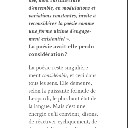
née
,
dont
l
’
archi­tec­ture
d
’
ensem­ble
,
en
mod­u­la­tions
et
vari­a­tions
con­stantes
,
invite
à
recon­sid­ér­er
la
poésie
comme
une
forme
ultime
d
’
engage­
ment
exis­ten­tiel
»
.
La po
ésie
avait
-
elle
per­du
con­sid­éra­tion
?
La poésie reste sin­gulière­
ment
con­sid­érable,
et ceci dans
tous les sens. Elle demeure,
selon la puis­sante for­mule de
Leop­ar­di, le plus haut état de
la langue. Mais c’est une
énergie qu’il con­vient, dis­ons,
de réac­tiv­er cyclique­ment, de