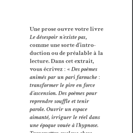
Une prose ouvre votre livre
Le d
ésespoir
n
’
existe
pas
,
comme une sorte d’in­tro­
duc­tion ou de pr
éal­able
à
la
lec­ture
.
Dans
cet
extrait
,
vous
écrivez
:
«
Des po
èmes
ani­més
par
un
pari
farouche
:
trans­former
le
pire
en
force
d
’
ascen­sion
.
Des
poèmes
pour
repren­dre
souf­fle
et
tenir
parole
.
Ouvrir
un
espace
aim
ant
é
,
irriguer
le
réel
dans
une
époque
vouée
à
l
’
hyp­nose
.