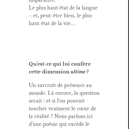
Le plus haut état de la langue
– et, peut-être bien, le plus
haut état de la vie…
Qu’est-ce qui lui conf
ère
cette
dimen­sion
ultime
?
Un sur­croît de présence au
monde. Là encore, la ques­tion
serait : et si l’on pou­vait
touch­er vrai­ment le cœur de
la réal­ité ? Nous par­lons ici
d’une poésie qui excède le