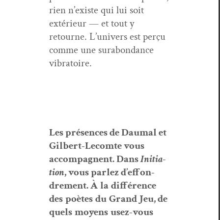
rien n’existe qui lui soit
extérieur — et tout y
retourne. L’univers est perçu
comme une surabon­dance
vibratoire.
Les pr
ésences
de Dau­mal et
Gilbert-Lecomte vous
accom­pa­g­nent. Dans
Ini­ti­a­
tion
, vous par­lez d’ef­fon­
drement.
À
la
dif­férence
des
poètes
du
Grand
Jeu
,
de
quels
moyens
usez
-
vous