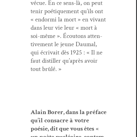
vécue. En ce sens-là, on peut
tenir poé­tique­ment qu’ils ont
« endor­mi la mort » en vivant
dans leur vie leur « mort à
soi-même ». Écou­tons atten­
tive­ment le jeune Dau­mal,
qui écrivait dès 1925 : « Il ne
faut dis­tiller qu’après avoir
tout brûlé. »
Alain Bor­er, dans la pr
éface
qu
’
il
con­sacre
à
votre
poésie
, dit que vous
êtes
«
un
poète
nucléaire
,
con­tem­