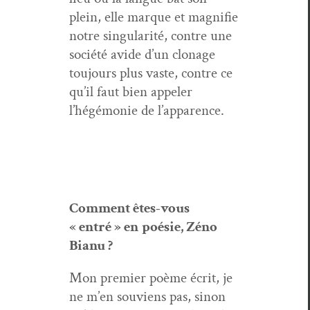
plein, elle mar­que et mag­ni­fie
notre sin­gu­lar­ité, con­tre une
société avide d’un clon­age
tou­jours plus vaste, con­tre ce
qu’il faut bien appel­er
l’hégémonie de l’apparence.
Com­ment
êtes
-
vous
«
entré
»
en
poésie
,
Zéno
Bianu
?
Mon pre­mier poème écrit, je
ne m’en sou­viens pas, sinon