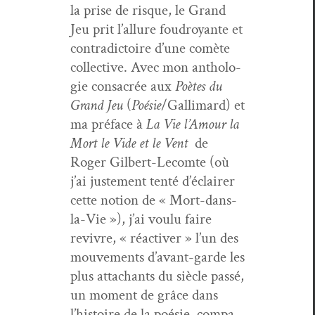
la prise de risque, le Grand
Jeu prit l’al­lure foudroy­ante et
con­tra­dic­toire d’une comète
col­lec­tive. Avec mon antholo­
gie con­sacrée aux
Poètes du
Grand Jeu
(
Poésie
/Gallimard) et
ma pré­face à
La Vie l’Amour la
Mort le Vide et le Vent
de
Roger Gilbert-Lecomte (où
j’ai juste­ment ten­té d’éclairer
cette notion de « Mort-dans-
la-Vie »), j’ai voulu faire
revivre, « réac­tiv­er » l’un des
mou­ve­ments d’avant-garde les
plus attachants du siè­cle passé,
un moment de grâce dans
l’histoire de la poésie, com­pa­