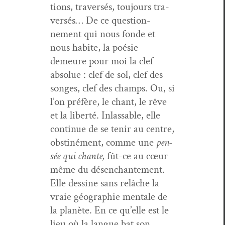
tions, tra­ver­sés, tou­jours tra­
ver­sés… De ce ques­tion­
nement qui nous fonde et
nous habite, la poésie
demeure pour moi la clef
absolue : clef de sol, clef des
songes, clef des champs. Ou, si
l’on préfère, le chant, le rêve
et la lib­erté. Inlass­able, elle
con­tin­ue de se tenir au cen­tre,
obstiné­ment, comme une
pen­
sée qui chante,
fût-ce au cœur
même du désen­chante­ment.
Elle des­sine sans relâche la
vraie géo­gra­phie men­tale de
la planète. En ce qu’elle est le
lieu où la langue bat son