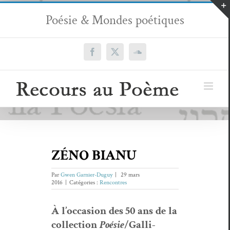
Passer
Poésie & Mondes poétiques
au
contenu
Facebook
X
SoundCloud
ZÉNO BIANU
Par
Gwen Garnier-Duguy
|
29 mars
2016
|
Catégories :
Rencontres
À
l
’
occa­sion
des
50
ans
de
la
col­lec­tion
Poésie
/
Gal­li­