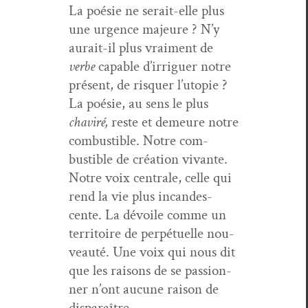
La poésie ne serait-elle plus
une urgence majeure ? N’y
aurait-il plus vrai­ment de
verbe
capa­ble d’irriguer notre
présent, de ris­quer l’utopie ?
La poésie, au sens le plus
chaviré,
reste et demeure notre
com­bustible. Notre com­
bustible de créa­tion vivante.
Notre voix cen­trale, celle qui
rend la vie plus incan­des­
cente. La dévoile comme un
ter­ri­toire de per­pétuelle nou­
veauté. Une voix qui nous dit
que les raisons de se pas­sion­
ner n’ont aucune rai­son de
disparaître.