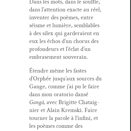
Dans les mots, dans le souf­fle,
dans l’attention exacte au réel,
inven­ter des poèmes, entre
séisme et lumière, sem­blables
à des silex qui garderaient en
eux les échos d’un cho­rus des
pro­fondeurs et l’éclat d’un
embrase­ment souverain.
Éten­dre même les fastes
d’Orphée jusqu’aux sources du
Gange, comme j’ai pu le faire
dans mon ora­to­rio dan­sé
Gangâ,
avec Brigitte Chataig­
nier et Alain Krem­s­ki. Faire
tourn­er la parole à l’infini, et
les poèmes comme des