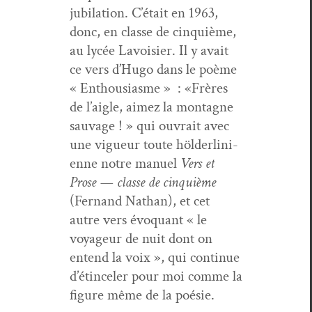
jubi­la­tion. C’était en 1963,
donc, en classe de cinquième,
au lycée Lavoisi­er. Il y avait
ce vers d’Hugo dans le poème
« Ent­hou­si­asme » : «Frères
de l’aigle, aimez la mon­tagne
sauvage ! » qui ouvrait avec
une vigueur toute hölder­lin­i­
enne notre manuel
Vers et
Prose — classe de cinquième
(Fer­nand Nathan), et cet
autre vers évo­quant « le
voyageur de nuit dont on
entend la voix », qui con­tin­ue
d’étinceler pour moi comme la
fig­ure même de la poésie.