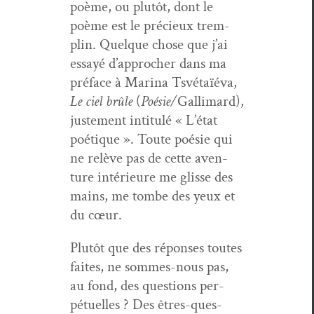
poème, ou plutôt, dont le
poème est le pré­cieux trem­
plin. Quelque chose que j’ai
essayé d’approcher dans ma
pré­face à Mari­na Tsvé­taïé­va,
Le ciel brûle
(
Poésie/
Gal­li­mard),
juste­ment inti­t­ulé « L’état
poé­tique ». Toute poésie qui
ne relève pas de cette aven­
ture intérieure me glisse des
mains, me tombe des yeux et
du cœur.
Plutôt que des répons­es toutes
faites, ne sommes-nous pas,
au fond, des ques­tions per­
pétuelles ? Des êtres-ques­