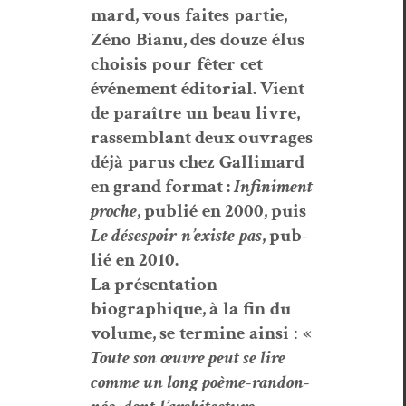
mard
,
vous
faites
par­tie
,
Zéno
Bianu
,
des
douze
élus
choi­sis
pour
fêter
cet
événe­ment
édi­to­r­i­al
.
Vient
de
paraître
un
beau
livre
,
rassem­blant
deux ouvrages
d
éjà
parus
chez
G
alli­mard
en grand for­mat :
Infin­i­ment
proche
, pub­li
é
en
2000,
puis
Le d
ésespoir
n
’
existe
pas
, pub­
li
é
en
2010.
La pr
ésen­ta­tion
biographique
,
à
la
fin
du
vol­ume
,
se
ter­mine
ain­si
:
«
Toute son
œuvre
peut se lire
comme un long po
ème
-
ran­don­