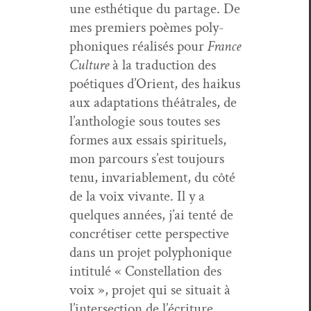
une esthé­tique du partage. De
mes pre­miers poèmes poly­
phoniques réal­isés pour
France
Cul­ture
à la tra­duc­tion des
poé­tiques d’Orient, des haikus
aux adap­ta­tions théâ­trales, de
l’anthologie sous toutes ses
formes aux essais spir­ituels,
mon par­cours s’est tou­jours
tenu, invari­able­ment, du côté
de la voix vivante. Il y a
quelques années, j’ai ten­té de
con­cré­tis­er cette per­spec­tive
dans un pro­jet poly­phonique
inti­t­ulé « Con­stel­la­tion des
voix », pro­jet qui se situ­ait à
l’intersection de l’écriture