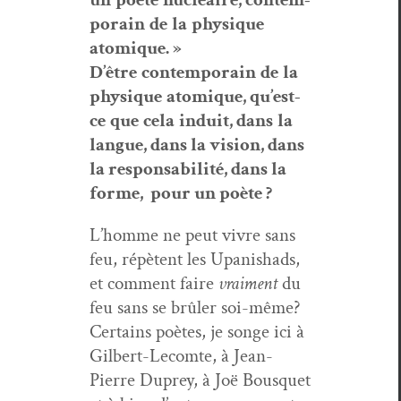
po­rain
de
la
physique
atom­ique
.
»
D’
être
con­tem­po­rain
de
la
physique
atom­ique
,
qu
’
est
-
ce
que
cela
induit
,
dans
la
la
ngue, dans la vision, dans
la respon­s­abilit
é
, dans la
forme, pour un po
ète
?
L’homme ne peut vivre sans
feu, répè­tent les Upan­ishads,
et com­ment faire
vrai­ment
du
feu sans se brûler soi-même?
Cer­tains poètes, je songe ici à
Gilbert-Lecomte, à Jean-
Pierre Duprey, à Joë Bous­quet