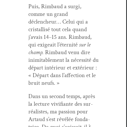
Puis, Rim­baud a sur­gi,
comme un grand
déclencheur… Celui qui a
cristallisé tout cela quand
j’avais 14–15 ans. Rim­baud,
qui exigeait l’éternité
sur le
champ.
Rim­baud venu dire
inim­itable­ment la néces­sité du
départ intérieur et extérieur :
« Départ dans l’affection et le
bruit neufs. »
Dans un sec­ond temps, après
la lec­ture viv­i­fi­ante des sur­
réal­istes, ma pas­sion pour
Artaud s’est révélée fon­da­
trice. De quoi s’agissait-il ?