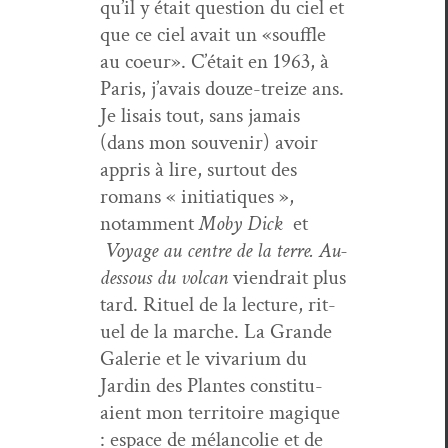
qu’il y était ques­tion du ciel et
que ce ciel avait un «souf­fle
au coeur». C’était en 1963, à
Paris, j’avais douze-treize ans.
Je lisais tout, sans jamais
(dans mon sou­venir) avoir
appris à lire, surtout des
romans « ini­ti­a­tiques »,
notam­ment
Moby Dick
et
Voy­age au cen­tre de la terre. Au-
dessous du vol­can
viendrait plus
tard. Rit­uel de la lec­ture, rit­
uel de la marche. La Grande
Galerie et le vivar­i­um du
Jardin des Plantes con­sti­tu­
aient mon ter­ri­toire mag­ique
: espace de mélan­col­ie et de