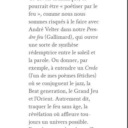
pour­rait être « poé­tis­er par le
feu », comme nous nous
sommes risqués à le faire avec
André Vel­ter dans notre
Pren­
dre feu
(Gal­li­mard), qui ouvre
une sorte de syn­thèse
rédemptrice entre le soleil et
la parole. Ou don­ner, par
exem­ple, à enten­dre un
Cre­do
(l’un de mes poèmes fétich­es)
où se con­juguent le jazz, la
Beat gen­er­a­tion, le Grand Jeu
et l’Orient. Autrement dit,
tra­quer le feu sans âge, la
révéla­tion où affleure tou­
jours un univers pos­si­ble.