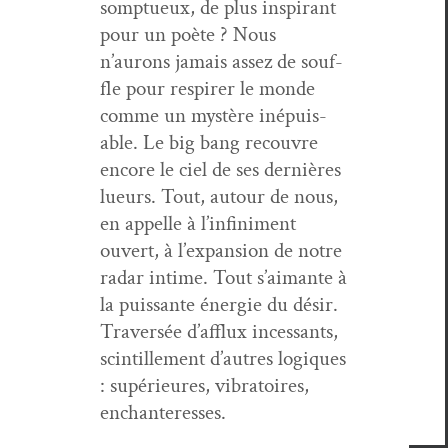
somptueux, de plus inspi­rant
pour un poète ? Nous
n’aurons jamais assez de souf­
fle pour respir­er le monde
comme un mys­tère inépuis­
able. Le big bang recou­vre
encore le ciel de ses dernières
lueurs. Tout, autour de nous,
en appelle à l’infiniment
ouvert, à l’expansion de notre
radar intime. Tout s’aimante à
la puis­sante énergie du désir.
Tra­ver­sée d’afflux inces­sants,
scin­tille­ment d’autres logiques
: supérieures, vibra­toires,
enchanteresses.