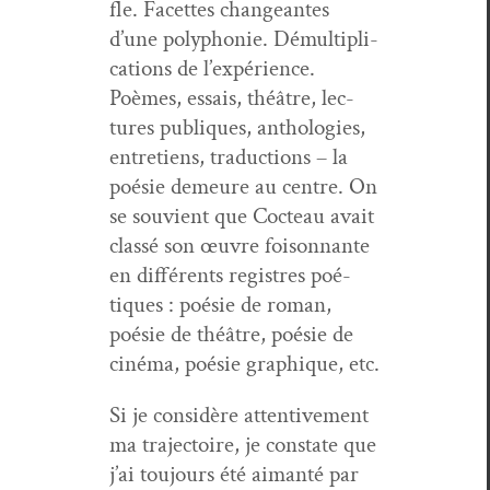
fle. Facettes changeantes
d’une poly­phonie. Démul­ti­pli­
ca­tions de l’expérience.
Poèmes, essais, théâtre, lec­
tures publiques, antholo­gies,
entre­tiens, tra­duc­tions – la
poésie demeure au cen­tre. On
se sou­vient que Cocteau avait
classé son œuvre foi­son­nante
en dif­férents reg­istres poé­
tiques : poésie de roman,
poésie de théâtre, poésie de
ciné­ma, poésie graphique, etc.
Si je con­sid­ère atten­tive­ment
ma tra­jec­toire, je con­state que
j’ai tou­jours été aiman­té par