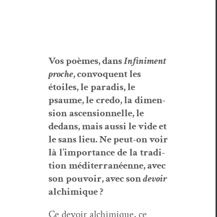
Vos po
èmes
,
dans
Infin­i­ment
proche
, con­vo­quent les
étoiles
,
le
par­adis
,
le
psaume
,
le
cre­do
,
la
dimen­
sion
ascen­sion­nelle
,
le
dedans
, mais aus­si le vide et
le sans lieu. Ne peut-on voir
l
à
l
’
impor­tance
de
la
tra­di­
tion
méditer­ranéenne
,
avec
son
pou­voir
, avec son
devoir
alchimique ?
Ce devoir alchim­ique, ce