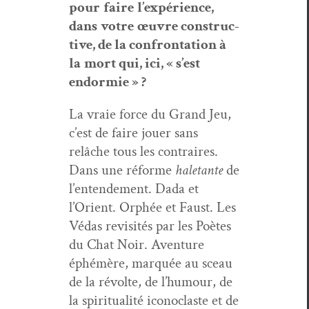
pour
faire
l
’
expéri­ence
,
dans
votre
œuvre
con­struc­
tive, de la con­fronta­tion
à
la
mort
qui, ici, « s’est
endormie » ?
La vraie force du Grand Jeu,
c’est de faire jouer sans
relâche tous les con­traires.
Dans une réforme
hale­tante
de
l’entendement. Dada et
l’Orient. Orphée et Faust. Les
Védas revis­ités par les Poètes
du Chat Noir. Aven­ture
éphémère, mar­quée au sceau
de la révolte, de l’humour, de
la spir­i­tu­al­ité icon­o­claste et de