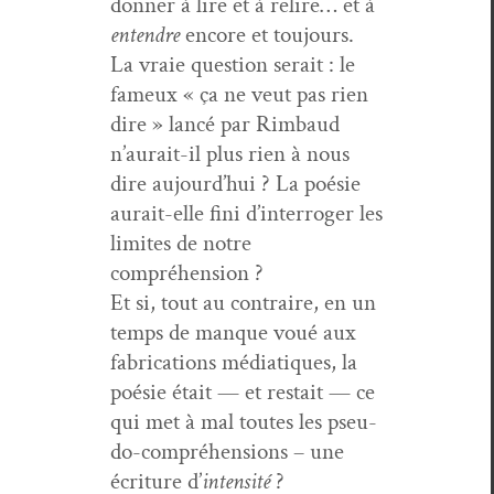
don­ner à lire et à relire… et à
enten­dre
encore et toujours.
La vraie ques­tion serait : le
fameux « ça ne veut pas rien
dire » lancé par Rim­baud
n’aurait-il plus rien à nous
dire aujourd’hui ? La poésie
aurait-elle fini d’interroger les
lim­ites de notre
compréhension ?
Et si, tout au con­traire, en un
temps de manque voué aux
fab­ri­ca­tions médi­a­tiques, la
poésie était — et restait — ce
qui met à mal toutes les pseu­
do-com­préhen­sions – une
écri­t­ure d’
inten­sité
?