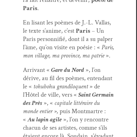
Paris
.
En lisant les poèmes de J.-L. Val­las,
le texte s’anime, c’est
Paris
– Un
Paris per­son­nifié, dont il a su palper
l’âme, qu’on vis­ite en poésie : «
Paris,
mon vil­lage, ma province, ma patrie
».
Arrivant «
Gare du Nord
», l’on
dérive, au fil des poèmes, enten­dant
le «
tohubo­hu grandil­o­quent
» de
l’Hôtel de ville, vers «
Saint Ger­main
des Près
», «
cap­i­tale lit­téraire du
monde entier »,
puis Mont­martre :
«
Au lapin agile
», l’on y ren­con­tre
cha­cun de ses artistes, comme s’ils
étaient encore là. Soudain, s’évadant