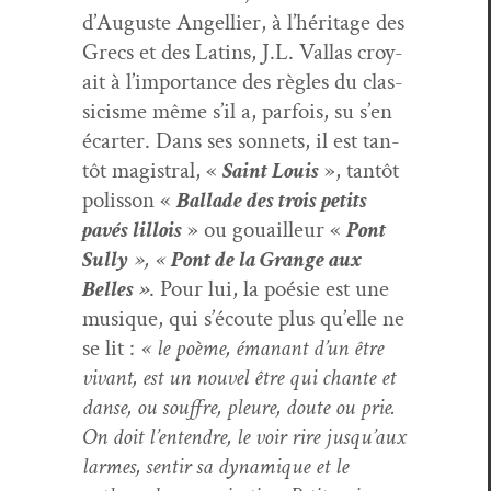
d’Auguste Angel­li­er, à l’héritage des
Grecs et des Latins, J.L. Val­las croy­
ait à l’importance des règles du clas­
si­cisme même s’il a, par­fois, su s’en
écarter. Dans ses son­nets, il est tan­
tôt magis­tral, «
Saint Louis
», tan­tôt
polis­son «
Bal­lade des trois petits
pavés lil­lois
» ou gouailleur «
Pont
Sul­ly
», «
Pont de la Grange aux
Belles »
. Pour lui, la poésie est une
musique, qui s’écoute plus qu’elle ne
se lit :
«
le poème, émanant d’un être
vivant, est un nou­v­el être qui chante et
danse, ou souf­fre, pleure, doute ou prie.
On doit l’entendre, le voir rire jusqu’aux
larmes, sen­tir sa dynamique et le