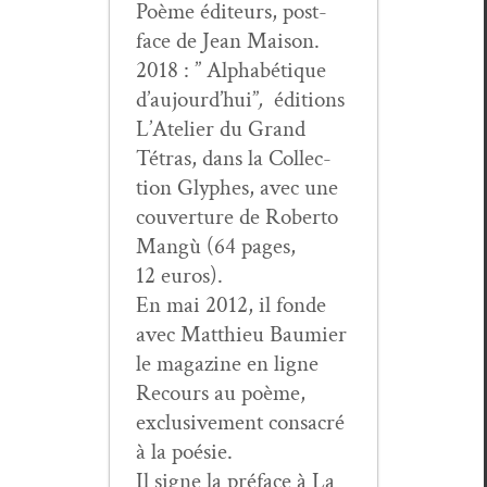
Poème édi­teurs, post­
face de Jean Maison.
2018 : ” Alphabé­tique
d’au­jour­d’hui”
,
édi­tions
L’Ate­lier du Grand
Tétras, dans la Col­lec­
tion Glyphes, avec une
cou­ver­ture de Rober­to
Mangù (64 pages,
12 euros).
En mai 2012, il fonde
avec Matthieu Bau­mi­er
le mag­a­zine en ligne
Recours au poème,
exclu­sive­ment con­sacré
à la poésie.
Il signe la pré­face à La