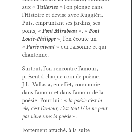
aux «
Tui­leries
»
l’on plonge dans
l’Histoire et devise avec Rug­giéri.
Puis, emprun­tant ses jardins, ses
ponts, «
Pont Mirabeau
», «
Pont
Louis-Philippe
», l’on écoute un
«
Paris vivant
» qui raisonne et qui
chantonne.
Surtout, l’on ren­con­tre l’amour,
présent à chaque coin de poème.
J.L. Val­las a, en effet, com­mu­nié
dans l’amour et dans l’amour de la
poésie. Pour lui : «
la poésie c’est la
vie, c’est l’amour, c’est tout ! On ne peut
pas vivre sans la poésie
».
Forte­ment attaché, à la suite