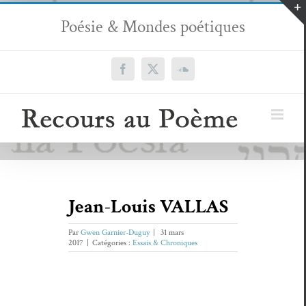
Passer
Poésie & Mondes poétiques
au
contenu
Facebook
X
SoundCloud
Jean-Louis VALLAS
Par
Gwen Garnier-Duguy
|
31 mars
2017
|
Catégories :
Essais & Chroniques