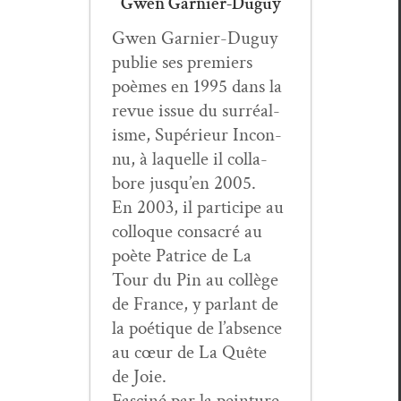
Gwen Garnier-Duguy
Gwen Gar­nier-Duguy
pub­lie ses pre­miers
poèmes en 1995 dans la
revue issue du sur­réal­
isme, Supérieur Incon­
nu, à laque­lle il col­la­
bore jusqu’en 2005.
En 2003, il par­ticipe au
col­loque con­sacré au
poète Patrice de La
Tour du Pin au col­lège
de France, y par­lant de
la poé­tique de l’ab­sence
au cœur de La Quête
de Joie.
Fasciné par la pein­ture