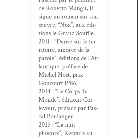
de Rober­to Mangú, il
signe un roman sur son
œuvre, “Nox”, aux édi­
tions le Grand Souffle.
2011 : “Danse sur le ter­
ri­toire, amorce de la
parole”, édi­tions de l’At­
lan­tique, pré­face de
Michel Host, prix
Goncourt 1986.
2014 : “Le Corps du
Monde”, édi­tions Cor­
levour, pré­facé par Pas­
cal Boulanger.
2015 : “La nuit
phoenix”, Recours au