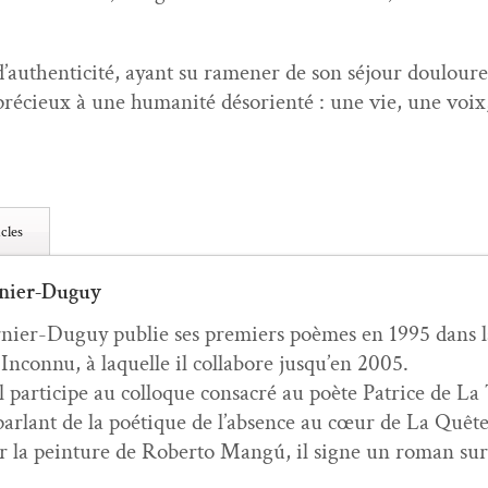
’au­then­tic­ité, ayant su ramen­er de son séjour douloure
é­cieux à une human­ité désori­en­té : une vie, une voi
cles
nier-Duguy
ier-Duguy pub­lie ses pre­miers poèmes en 1995 dans la 
ncon­nu, à laque­lle il col­la­bore jusqu’en 2005.
 par­ticipe au col­loque con­sacré au poète Patrice de La
ar­lant de la poé­tique de l’ab­sence au cœur de La Quête
r la pein­ture de Rober­to Mangú, il signe un roman su