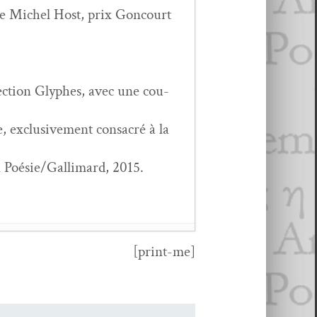
ce de Michel Host, prix Goncourt
lec­tion Glyphes, avec une cou­
exclu­sive­ment con­sacré à la
ion Poésie/Gallimard, 2015.
[print-me]