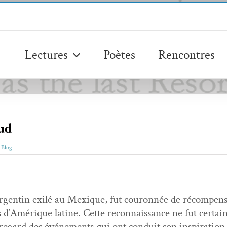
Lectures
Poètes
Rencontres
ud
:
Blog
gentin exilé au Mex­ique, fut couron­née de récom­pens­
s d’Amérique latine. Cette recon­nais­sance ne fut cer­tai
 regard des événe­ments qui ont con­duit son inspi­ra­tion, 