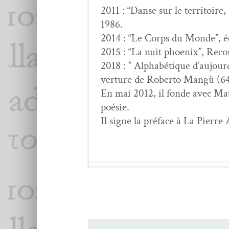
2011 : “Danse sur le ter­ri­toire
1986.
2014 : “Le Corps du Monde”, édi
2015 : “La nuit phoenix”, Reco
2018 : ” Alphabé­tique d’au­jour­
ver­ture de Rober­to Mangù (64
En mai 2012, il fonde avec Matt
poésie.
Il signe la pré­face à La Pierre
Jean Mai­son,
Postérité
ZÉNO BIANU : Ren­co
L’honneur des poètes