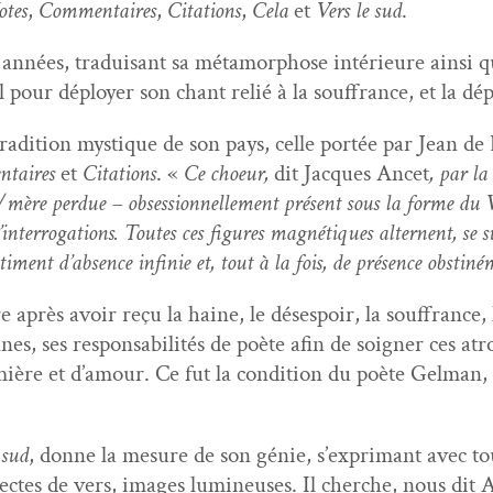
otes
,
Com­men­taires
,
Cita­tions
,
Cela
et
Vers le sud
.
 années, traduisant sa méta­mor­phose intérieure ain­si qu
l pour déploy­er son chant relié à la souf­france, et la d
a tra­di­tion mys­tique de son pays, celle portée par Jean d
­taires
et
Cita­tions
. «
Ce choeur,
dit Jacques Ancet
, par la
re/mère per­due – obses­sion­nelle­ment présent sous la forme 
’in­ter­ro­ga­tions. Toutes ces fig­ures mag­né­tiques alter­nent, se 
ti­ment d’ab­sence infinie et, tout à la fois, de présence obstiné­m
après avoir reçu la haine, le dés­espoir, la souf­france, 
ennes, ses respon­s­abil­ités de poète afin de soign­er ces at
re et d’amour. Ce fut la con­di­tion du poète Gel­man, qu
 sud
, donne la mesure de son génie, s’ex­p­ri­mant avec toute
­rectes de vers, images lumineuses. Il cherche, nous dit A