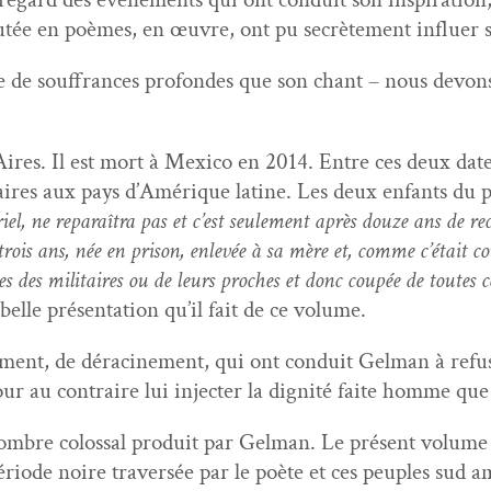
mutée en poèmes, en œuvre, ont pu secrète­ment influer s
e de souf­frances pro­fondes que son chant – nous devons 
es. Il est mort à Mex­i­co en 2014. Entre ces deux dates, 
i­taires aux pays d’Amérique latine. Les deux enfants du p
riel, ne reparaî­tra pas et c’est seule­ment après douze ans de rec
-trois ans, née en prison, enlevée à sa mère et, comme c’é­tait c
s des mil­i­taires ou de leurs proches et donc coupée de toutes c
belle présen­ta­tion qu’il fait de ce volume.
ment, de déracin­e­ment, qui ont con­duit Gel­man à refus
pour au con­traire lui injecter la dig­nité faite homme qu
nom­bre colos­sal pro­duit par Gel­man. Le présent vol­ume 
ri­ode noire tra­ver­sée par le poète et ces peu­ples sud am