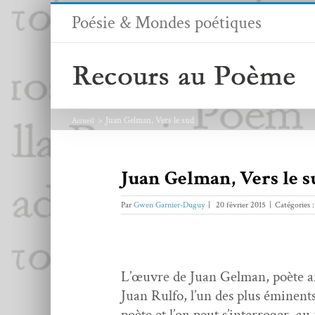
Passer
Poésie & Mondes poétiques
au
contenu
Juan Gelman, Vers le sud
Accueil
Juan Gelman, Vers le s
Par
Gwen Garnier-Duguy
|
20 février 2015
|
Catégories 
L’œu­vre de Juan Gel­man, poète ar
Juan Rul­fo, l’un des plus émi­nent
poète et l’on peut s’in­ter­roger, au