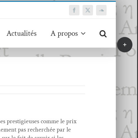
Facebook
X
SoundCloud
Actualités
A propos
Bascule
de
la
zone
de
la
barre
coulissa
es pres­tigieuses comme le prix
ne­ment pas recher­chée par le
sur le fait de savoir si les