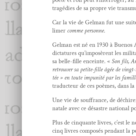
tragédies de sa pro­pre vie trans­
Car la vie de Gel­man fut une suit
limer
comme per­son­ne
.
Gel­man est né en 1930 à Buenos Air
dic­tatures qu’im­posèrent les mil­
sa belle-fille enceinte. «
Son fils, A
retrou­ver sa petite-fille âgée de vingt
tée » en toute impunité par les famille
tra­duc­teur de ces poèmes, dans la 
Une vie de souf­france, de déchire­
natale avec ce désas­tre nation­al 
Plus de cinquante livres, c’est le 
cinq livres com­posés pen­dant la pé