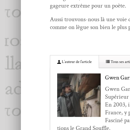
gageure extrême pour un poète.
Aus­si trou­vons-nous là une voie d
comme on lègue son bien le plus pr
L’au­teur de l’article
Tous ses arti
Gwen Gar
Gwen Gar­n
Supérieur I
En 2003, il
France, y p
Fasciné pa
tions le Grand Souffle.