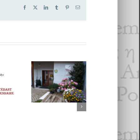
Facebook
X
LinkedIn
Tumblr
Pinterest
Email
Une maison
pour la Poésie 2 :
12 POÈMES D
La Maison de
JEAN
Poésie
ROUSSELOT
Transjurassienne
bdyr,
choisis par
: entretien avec
écédant
TER
- 3 jan­vi­er 2016
Christophe
Marion Cirefice
 2015
ur
Dauphin
ire