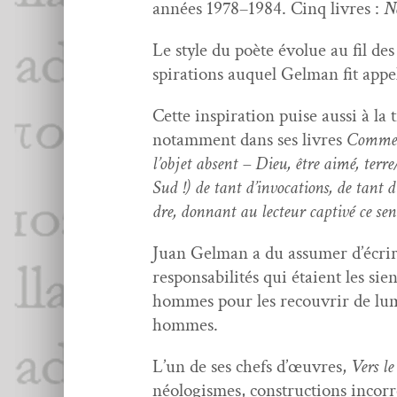
années 1978–1984. Cinq livres :
N
Le style du poète évolue au fil des
spi­ra­tions auquel Gel­man fit appe
Cette inspi­ra­tion puise aus­si à l
notam­ment dans ses livres
Com­men
l’ob­jet absent – Dieu, être aimé, ter
Sud !) de tant d’in­vo­ca­tions, de tant d
dre, don­nant au lecteur cap­tivé ce sen­
Juan Gel­man a du assumer d’écrire 
respon­s­abil­ités qui étaient les si
hommes pour les recou­vrir de lumiè
hommes.
L’un de ses chefs d’œu­vres,
Vers le
néol­o­gismes, con­struc­tions incor