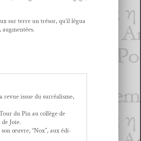
ux sur terre un tré­sor, qu’il légua
x, augmentées.
revue issue du sur­réal­isme,
 Tour du Pin au col­lège de
 de Joie.
r son œuvre, “Nox”, aux édi­