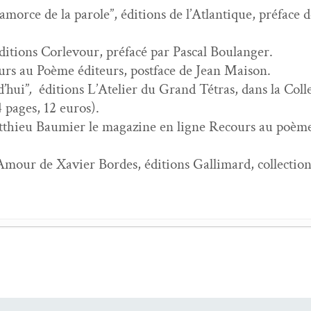
, amorce de la parole”, édi­tions de l’At­lan­tique, pré­fa
­tions Cor­levour, pré­facé par Pas­cal Boulanger.
urs au Poème édi­teurs, post­face de Jean Maison.
d’hui”
,
édi­tions L’Ate­lier du Grand Tétras, dans la Col­
 pages, 12 euros).
hieu Bau­mi­er le mag­a­zine en ligne Recours au poème, 
 Amour de Xavier Bor­des, édi­tions Gal­li­mard, col­lec­t
 du hasard
- 6 mai 2026
n­tre avec Gwen Gar­nier Duguy
- 7 juil­let 2024
- 5 juil­let 2021