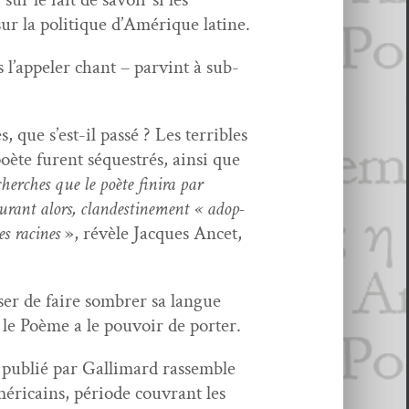
ur la poli­tique d’Amérique latine.
l’ap­pel­er chant – parvint à sub­
que s’est-il passé ? Les ter­ri­bles
oète furent séquestrés, ain­si que
herch­es que le poète fini­ra par
ourant alors, clan­des­tine­ment « adop­
es racines
», révèle Jacques Ancet,
er de faire som­br­er sa langue
e le Poème a le pou­voir de porter.
pub­lié par Gal­li­mard rassem­ble
éri­cains, péri­ode cou­vrant les