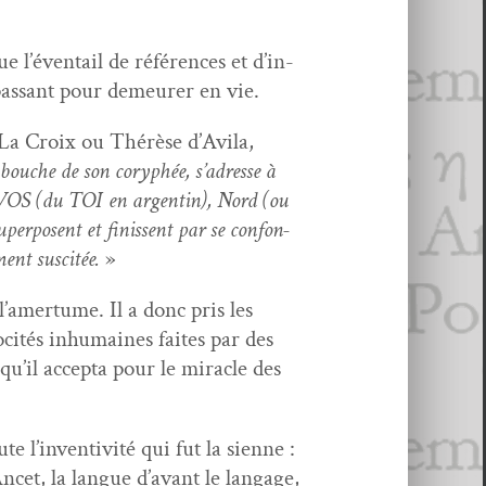
e l’éven­tail de références et d’in­
épas­sant pour demeur­er en vie.
e La Croix ou Thérèse d’Av­i­la,
 bouche de son coryphée, s’adresse à
du VOS (du TOI en argentin), Nord (ou
super­posent et finis­sent par se con­fon­
ent sus­citée.
»
l’amer­tume. Il a donc pris les
roc­ités inhu­maines faites par des
’il accep­ta pour le mir­a­cle des
 l’in­ven­tiv­ité qui fut la sienne :
ncet, la langue d’a­vant le lan­gage,