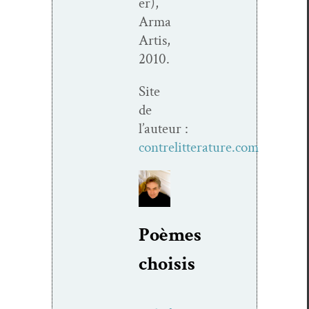
er),
Arma
Artis,
2010.
Site
de
l’auteur :
contrelitterature.com
Poèmes
choi­sis