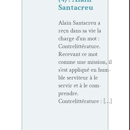
Santacreu
Alain San­tacreu a
reçu dans sa vie la
charge d’un mot :
Con­tre­lit­téra­ture.
Rece­vant ce mot
comme une mis­sion, il
s’est appliqué en hum­
ble servi­teur à le
servir et à le com­
pren­dre.
Contrelittérature : […]