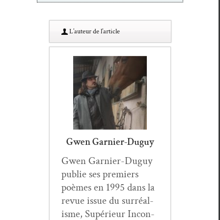
L’au­teur de l’article
Gwen Garnier-Duguy
Gwen Gar­nier-Duguy
pub­lie ses pre­miers
poèmes en 1995 dans la
revue issue du sur­réal­
isme, Supérieur Incon­