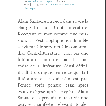
Par
Gwen Garnier-Duguy
|
12 janvier
2014
|
Catégories :
Alain Santacreu
,
Essais &
Chroniques
Alain San­tacreu a reçu dans sa vie la
charge d’un mot : Con­tre­lit­téra­ture.
Rece­vant ce mot comme une mis­
sion, il s’est appliqué en hum­ble
servi­teur à le servir et à le com­pren­
dre. Con­tre­lit­téra­ture : non pas une
lit­téra­ture con­traire mais le con­
traire de la lit­téra­ture. Ain­si défi­ni,
il fal­lut dis­tinguer entre ce qui fait
lit­téra­ture et ce qui n’en est pas.
Pen­sée après pen­sée, essai après
essai, exégèse après exégèse, Alain
San­tacreu a pro­duit toute sa vie une
œuvre man­i­feste rel­e­vant totale­