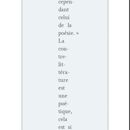
cepen­
dant
celui
de la
poésie. »
La
con­
tre­
lit­
téra­
ture
est
une
poé­
tique,
cela
est si