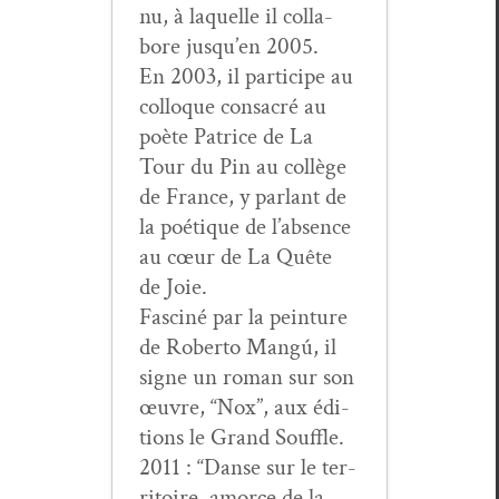
nu, à laque­lle il col­la­
bore jusqu’en 2005.
En 2003, il par­ticipe au
col­loque con­sacré au
poète Patrice de La
Tour du Pin au col­lège
de France, y par­lant de
la poé­tique de l’ab­sence
au cœur de La Quête
de Joie.
Fasciné par la pein­ture
de Rober­to Mangú, il
signe un roman sur son
œuvre, “Nox”, aux édi­
tions le Grand Souffle.
2011 : “Danse sur le ter­
ri­toire, amorce de la