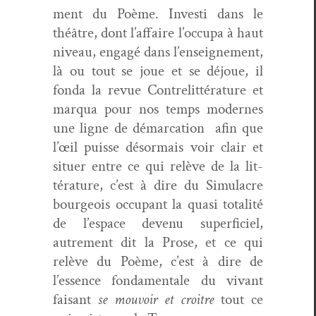
ment du Poème. Investi dans le
théâtre, dont l’af­faire l’oc­cu­pa à haut
niveau, engagé dans l’en­seigne­ment,
là ou tout se joue et se déjoue, il
fon­da la revue Con­tre­lit­téra­ture et
mar­qua pour nos temps mod­ernes
une ligne de démar­ca­tion afin que
l’œil puisse désor­mais voir clair et
situer entre ce qui relève de la lit­
téra­ture, c’est à dire du Sim­u­lacre
bour­geois occu­pant la qua­si total­ité
de l’e­space devenu super­fi­ciel,
autrement dit la Prose, et ce qui
relève du Poème, c’est à dire de
l’essence fon­da­men­tale du vivant
faisant
se mou­voir et croitre
tout ce