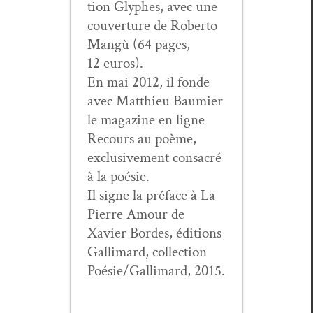
tion Glyphes, avec une
cou­ver­ture de Rober­to
Mangù (64 pages,
12 euros).
En mai 2012, il fonde
avec Matthieu Bau­mi­er
le mag­a­zine en ligne
Recours au poème,
exclu­sive­ment con­sacré
à la poésie.
Il signe la pré­face à La
Pierre Amour de
Xavier Bor­des, édi­tions
Gal­li­mard, col­lec­tion
Poésie/Gallimard, 2015.