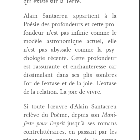
qui existe sur la Terre.
Alain San­tacreu appar­tient à la
Poésie des pro­fondeurs et cette pro­
fondeur n’est pas infinie comme le
mod­èle astronomique actuel, elle
n’est pas abyssale comme la psy­
cholo­gie récente. Cette pro­fondeur
est ras­sur­ante et enchanter­esse car
dis­sim­u­lant dans ses plis som­bres
l’or de l’ex­tase et de la joie. L’ex­tase
de la rela­tion. La joie de vivre.
Si toute l’œu­vre d’Alain San­tacreu
relève du Poème, depuis son
Man­i­
feste pour l’e­sprit
jusqu’à ses romans
con­tre­lit­téraires, en pas­sant par les