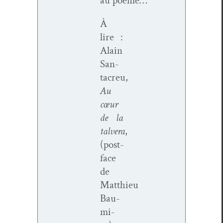
au poème…
À
lire :
Alain
San­
tacreu,
Au
cœur
de la
talvera
,
(post­
face
de
Matthieu
Bau­
mi­