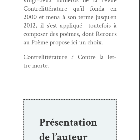
vingt-deux numéros de la revue
Con­tre­lit­téra­ture qu’il fon­da en
2000 et mena à son terme jusqu’en
2012, il s’est appliqué toute­fois à
com­pos­er des poèmes, dont Recours
au Poème pro­pose ici un choix.
Con­tre­lit­téra­ture ? Con­tre la let­
tre morte.
Présentation
de l’auteur