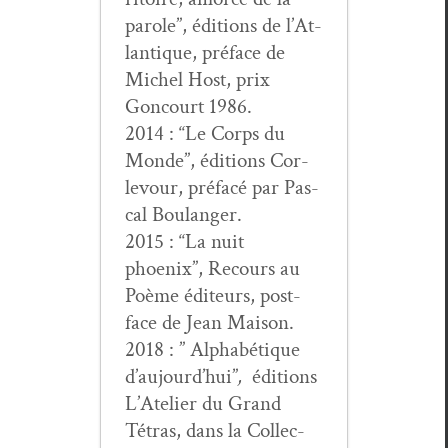
parole”, édi­tions de l’At­
lan­tique, pré­face de
Michel Host, prix
Goncourt 1986.
2014 : “Le Corps du
Monde”, édi­tions Cor­
levour, pré­facé par Pas­
cal Boulanger.
2015 : “La nuit
phoenix”, Recours au
Poème édi­teurs, post­
face de Jean Maison.
2018 : ” Alphabé­tique
d’au­jour­d’hui”
,
édi­tions
L’Ate­lier du Grand
Tétras, dans la Col­lec­