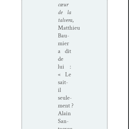
cœur
de la
talvera
,
Matthieu
Bau­
mi­er
a dit
de
lui :
« Le
sait-
il
seule­
ment ?
Alain
San­
tacreu