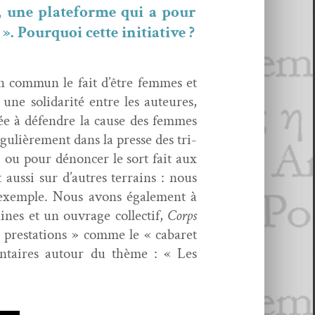
, une plate­forme qui a pour
 ». Pourquoi cette initiative ?
en com­mun le fait d’être femmes et
une sol­i­dar­ité entre les auteures,
tée à défendre la cause des femmes
gulière­ment dans la presse des tri­
, ou pour dénon­cer le sort fait aux
s­si sur d’autres ter­rains : nous
r exem­ple. Nous avons égale­ment à
aines et un ouvrage col­lec­tif,
Corps
« presta­tions » comme le « cabaret
n­taires autour du thème : « Les