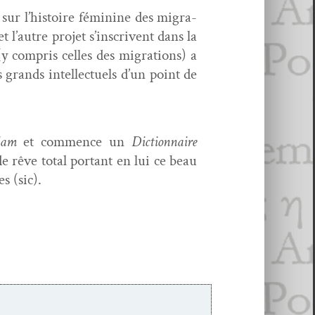
ur l’histoire fémi­nine des migra­
 l’autre pro­jet s’inscrivent dans la
y com­pris celles des migra­tions) a
s grands intel­lectuels d’un point de
slam
et com­mence un
Dic­tio­n­naire
 de rêve total por­tant en lui ce beau
s (sic).