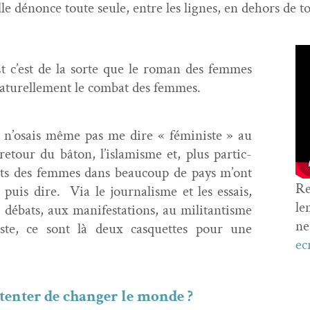
, elle dénonce toute seule, entre les lignes, en dehors de
t c’est de la sorte que le roman des femmes
aturelle­ment le com­bat des femmes.
je n’osais même pas me dire « fémin­iste » au
e retour du bâton, l’islamisme et, plus par­ti­c­
oits des femmes dans beau­coup de pays m’ont
Re
e puis dire.
Via le jour­nal­isme et les essais,
le
 débats, aux man­i­fes­ta­tions, au mil­i­tan­tisme
ne
y­iste, ce sont là deux cas­quettes pour une
ec
e ten­ter de chang­er le monde ?