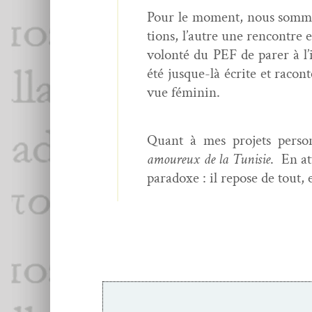
Pour le moment, nous sommes 
tions, l’autre une ren­con­tre
volon­té du PEF de par­er à l’
été jusque-là écrite et racon­
vue féminin.
Quant à mes pro­jets per­son
amoureux de la Tunisie
.
En at
para­doxe : il repose de tout, 