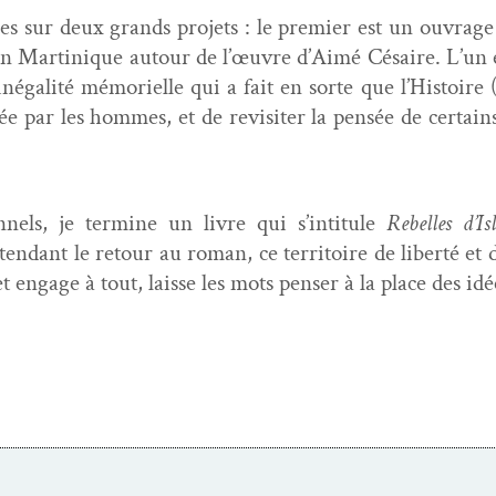
sur deux grands pro­jets : le pre­mier est un ouvrage s
 en Mar­tinique autour de l’œuvre d’Aimé Césaire. L’un et
inégalité mémorielle qui a fait en sorte que l’Histoire (
tée par les hommes, et de revis­iter la pen­sée de cer­tain
­nels, je ter­mine un livre qui s’intitule
Rebelles d’I
ten­dant le retour au roman, ce ter­ri­toire de lib­erté et
et engage à tout, laisse les mots penser à la place des idée