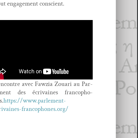
 tout engage­ment conscient.
n­con­tre avec Fawzia Zouari au Par­
ment des écrivaines fran­coph­o­
s.
https://www.parlement-
rivaines-francophones.org/