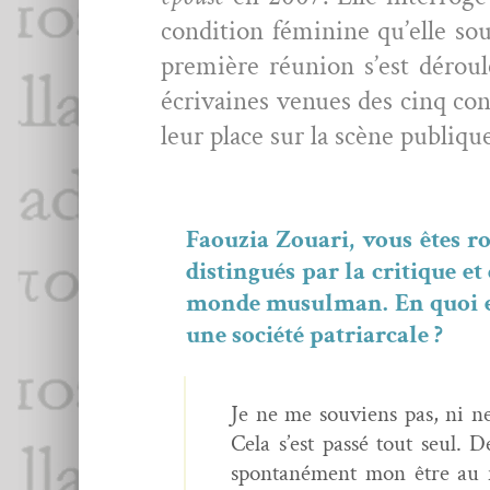
con­di­tion fémi­nine qu’elle so
pre­mière réu­nion s’est dérou
écrivaines venues des cinq con­
leur place sur la scène publiqu
Faouzia Zouari, vous êtes ro
dis­tin­gués par la cri­tique 
monde musul­man. En quoi et 
une société patriarcale ?
Je ne me sou­viens pas, ni ne
Cela s’est passé tout seul. 
spon­tané­ment mon être au mo