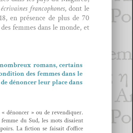
écrivaines fran­coph­o­nes
, dont le
2018, en présence de plus de 70
ion des femmes dans le monde, et
e nom­breux romans, cer­tains
 con­di­tion des femmes dans le
 de dénon­cer leur place dans
e « dénon­cer » ou de revendi­quer.
e femme du Sud, les mots dis­aient
s. La fic­tion se fai­sait d’office