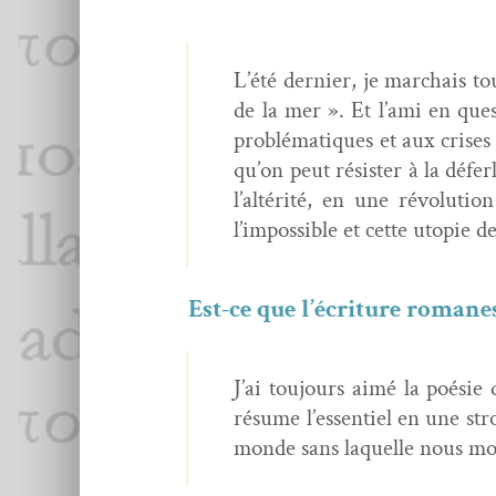
L’été dernier, je mar­chais t
de la mer ». Et l’ami en que
prob­lé­ma­tiques et aux crises
qu’on peut résis­ter à la défer
l’altérité, en une révo­lu­t
l’impossible et cette utopie 
Est-ce que l’écriture romanes
J’ai tou­jours aimé la poésie
résume l’essentiel en une str
monde sans laque­lle nous m