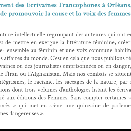
ement des Écrivaines Fran­coph­o­nes à Orléans
t de pro­mou­voir la cause et la voix des femmes
en­ture intel­lectuelle regroupant des auteures qui ont 
t de met­tre en exer­gue la lit­téra­ture fémi­nine, créer 
ire- ensem­ble au féminin et une voix com­mune habil­i
es affaires du monde. C’est en cela que nous pub­lions ré
aines ou des jour­nal­istes empris­on­nées ou en dan­ger
’Iran ou l’Afghanistan. Mais nos com­bats se situent au
inté­grismes, le racisme, les saccages de la nature, pa
a­tions dont trois vol­umes d’anthologies lis­tant les écriv
­lié aux édi­tions des Femmes. Sans compter cer­taines 
rocès » qui met en scène une quin­zaine de par­leme
mes dan­gereuses ».