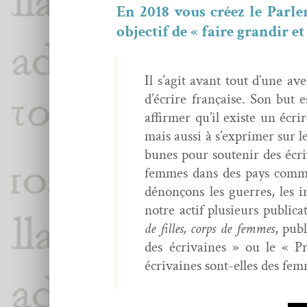
En 2018 vous créez le Par­l
objec­tif de « faire grandir e
Il s’agit avant tout d’une av
d’écrire française. Son but es
affirmer qu’il existe un écr
mais aus­si à s’exprimer sur l
bunes pour soutenir des écriv
femmes dans des pays comme l
dénonçons les guer­res, les 
notre act­if plusieurs pub­li­c
de filles, corps de femmes
, pub
des écrivaines » ou le « P
écrivaines sont-elles des fem