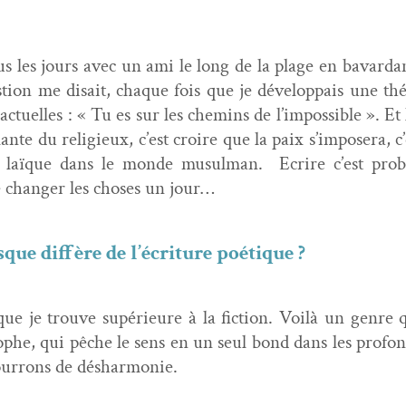
ous les jours avec un ami le long de la plage en bavar­da
s­tion me dis­ait, chaque fois que je dévelop­pais une 
 actuelles : « Tu es sur les chemins de l’impossible ». Et 
­lante du religieux, c’est croire que la paix s’imposera, c
ion laïque dans le monde musul­man.
Ecrire c’est prob
de chang­er les choses un jour…
que dif­fère de l’écriture poétique ?
 que je trou­ve supérieure à la fic­tion. Voilà un genre
o­phe, qui pêche le sens en un seul bond dans les pro­fo
our­rons de désharmonie.