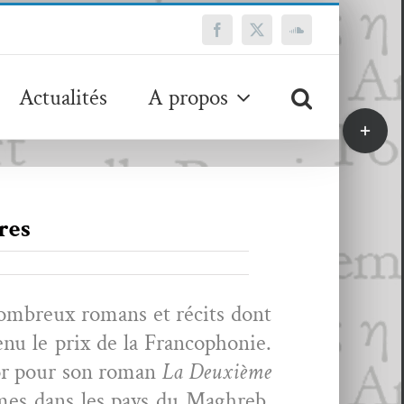
Facebook
X
SoundCloud
Actualités
A propos
Bascule
de
la
zone
de
res
la
barre
coulissa
 nom­breux romans et réc­its dont
enu le prix de la Fran­coph­o­nie.
d’or pour son roman
La Deux­ième
femmes dans les pays du Maghreb,