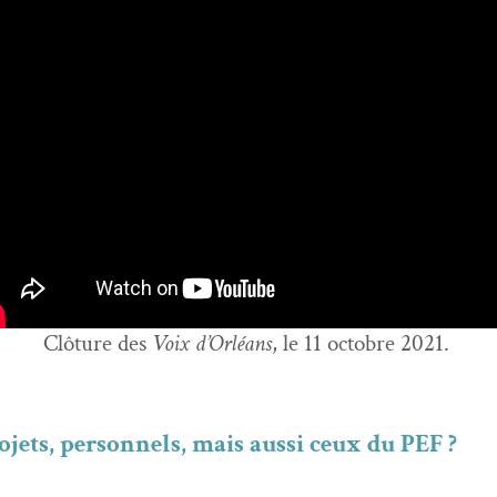
Clô­ture des
Voix d’Or­léans
, le 11 octo­bre 2021.
jets, per­son­nels, mais aus­si ceux du PEF ?