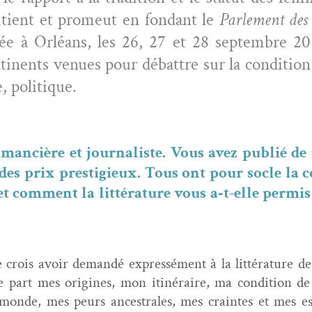
u­tient et promeut en fon­dant le
Par­lement des 
lée à Orléans, les 26, 27 et 28 sep­tem­bre 
ti­nents venues pour débat­tre sur la con­di­t
e, politique.
man­cière et jour­nal­iste. Vous avez pub­lié d
et des prix pres­tigieux. Tous ont pour socle la
com­ment la lit­téra­ture vous a‑t-elle per­mis
 crois avoir demandé expressé­ment à la lit­téra­ture d
De part mes orig­ines, mon itinéraire, ma con­di­tion d
nde, mes peurs ances­trales, mes craintes et mes espoir