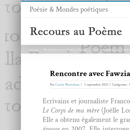
Passer
Poésie & Mondes poétiques
au
contenu
Rencontre avec Fawzia Zouari : Écrire par dessus les fronti
Accueil
Rencontre avec Fawzia 
Par
Carole Mesrobian
|
5 septembre 2023
|
Catégories :
Ecrivains et jour­nal­iste Fran­
Le Corps de ma mère
(Joëlle Los
Elle a obtenu égale­ment le gra
épouse
en 2007. Elle inter­roge 