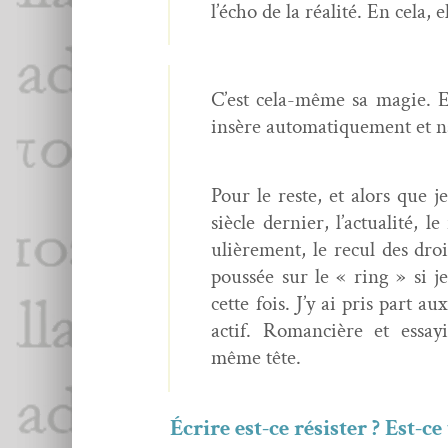
l’écho de la réal­ité. En cela
C’est cela-même sa magie. E
insère automa­tique­ment et n
Pour le reste, et alors que 
siè­cle dernier, l’actualité, l
ulière­ment, le recul des dr
poussée sur le « ring » si j
cette fois. J’y ai pris part aux
act­if. Roman­cière et essa
même tête.
Écrire est-ce résis­ter ? Est-c