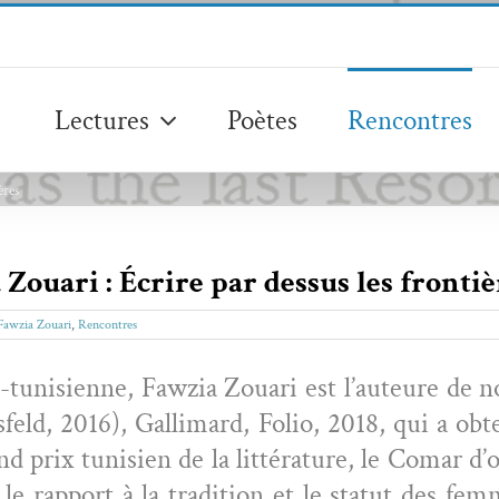
Lectures
Poètes
Rencontres
ères
Zouari : Écrire par dessus les frontiè
Fawzia Zouari
,
Rencontres
co-tunisi­enne, Fawzia Zouari est l’au­teure de
­feld, 2016), Gal­li­mard, Folio, 2018, qui a obt
nd prix tunisien de la lit­téra­ture, le Comar 
le rap­port à la tra­di­tion et le statut des 