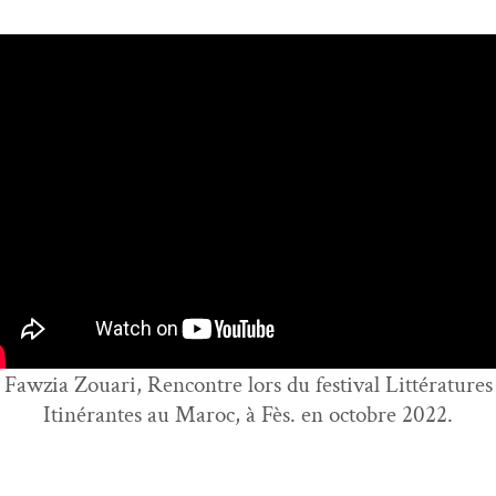
Fawzia Zouari,
Ren­con­tre lors du fes­ti­val Lit­téra­tures
Itinérantes au Maroc, à Fès. en octo­bre 2022.