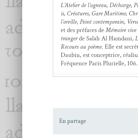
L’Atelier de l’ag­neau, Décharge, Pas
is, Créa­tures, Gare Mar­itime, Chro
l’or­eille
,
Point con­tem­po­rain
,
Ver­s
et des pré­faces de
Mémoire vive d
tranger
de Salah Al Ham­dani,
L
Recours au poème
. Elle est secr
Daubin, est con­cep­trice, réal­i
Fréquence Paris Plurielle, 106.
Ce ter­ri­toire sous la
Une mai­son pour la Po
Dans la mur­mu­ra­tio
Les Mardis lit­téraire
En partage
Poé­tique du mou­ve­m
Ecrire au monde — Êtr