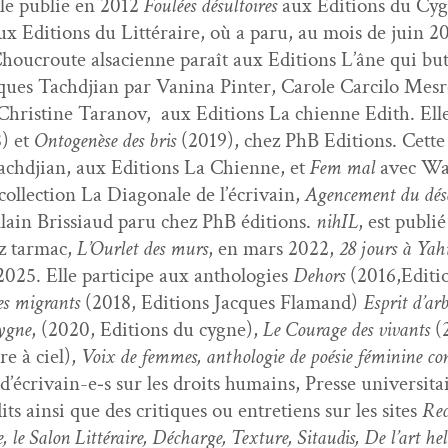
lle pub­lie en 2012
Foulées désul­toires
aux Edi­tions du Cyg
ux Edi­tions du Lit­téraire, où a paru, au mois de juin 2
hou­croute alsa­ci­enne paraît aux Edi­tions L’âne qui bu
ues Tachd­jian par Van­i­na Pin­ter, Car­ole Car­ci­lo Mes
hris­tine Tara­nov, aux Edi­tions La chi­enne Edith. Elle
) et
Onto­genèse des bris
(2019), chez PhB Edi­tions. Cet
chd­jian, aux Edi­tions La Chi­enne, et
Fem mal
avec Wan
l­lec­tion La Diag­o­nale de l’écrivain,
Agence­ment du dés
lain Bris­si­aud paru chez PhB édi­tions.
nihIL
, est pub­l
z tar­mac,
L’Ourlet des murs
, en mars 2022,
28 jours à Yah
 2025. Elle par­ticipe aux antholo­gies
Dehors
(2016,Editi
es migrants
(2018, Edi­tions Jacques Fla­mand)
Esprit d’ar­
ygne
, (2020, Edi­tions du cygne),
Le Courage des vivants
(2
e à ciel),
Voix de femmes, antholo­gie de poésie fémi­nine con
écrivain-e‑s sur les droits humains, Presse uni­ver­si­tair
ts ain­si que des cri­tiques ou entre­tiens sur les sites
Rec
e, le Salon Lit­téraire, Décharge, Tex­ture, Sitaud­is, De l’art hel