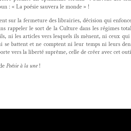
oun : « La poésie sauvera le monde » !
ent sur la fer­me­ture des librairies, déci­sion qui enfonc
ns rap­pel­er le sort de la Cul­ture dans les régimes total
ils, ni les arti­cles vers lesquels ils mènent, ni ceux qui
qui se bat­tent et ne comptent ni leur temps ni leurs den
orte vers la lib­erté suprême, celle de créer avec cet out­i
 de
Poésie à la une
!