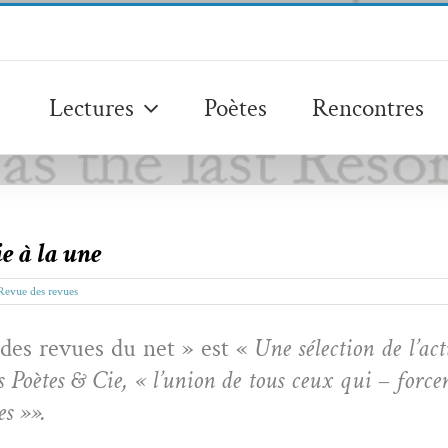
Lectures
Poètes
Rencontres
ie à la une
Revue des revues
 des revues du net » est «
Une sélec­tion de l’ac
es Poètes & Cie, « l’union de tous ceux qui – force
es »».