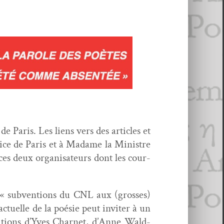
de Paris. Les liens vers des arti­cles et
lice de Paris et à Madame la Min­istre
 ces deux organ­isa­teurs dont les cour­
s « sub­ven­tions du CNL aux (gross­es)
actuelle de la poésie peut inviter à un
ta­tions d’Yves Char­net, d’Anne Wald­