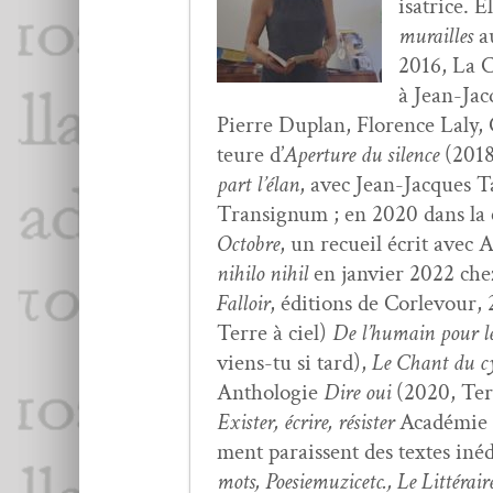
isatrice. E
murailles
a
2016, La C
à Jean-Jacq
Pierre Duplan, Flo­rence Laly, C
teure d’
Aper­ture du silence
(2018
part l’élan
, avec Jean-Jacques Ta
Tran­signum ; en 2020 dans la co
Octo­bre
, un recueil écrit avec A
nihi­lo nihil
en jan­vi­er 2022 che
Fal­loir
, édi­tions de Cor­levour,
Terre à ciel)
De l’hu­main pour l
viens-tu si tard),
Le Chant du c
Antholo­gie
Dire oui
(2020, Terr
Exis­ter, écrire, résis­ter
Académie d’
ment parais­sent des textes inédi
mots, Poe­siemuz­icetc., Le Lit­térair