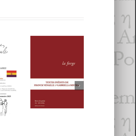
ps 2025
- 6 jan­vi­er 2026
025
re 2025
MMES
Revue
La forge
AULES
REVUE LA
#6
. Voix
FORGE, # 5
5
alisme
an
vi­er 2025