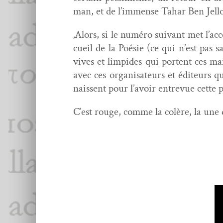
man, et de l’immense Tahar Ben Jel­l
‚Alors, si le numéro suiv­ant met l’acc
cueil de la Poésie (ce qui n’est pas sa
vives et limpi­des qui por­tent ces ma
avec ces organ­isa­teurs et édi­teurs 
nais­sent pour l’avoir entre­vue cette p
C’est rouge, comme la colère, la une