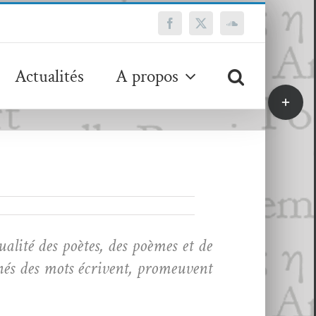
Facebook
X
SoundCloud
Actualités
A propos
Bascule
de
la
zone
de
la
barre
coulissa
tualité des poètes, des poèmes et de
nés des mots écrivent, promeu­vent