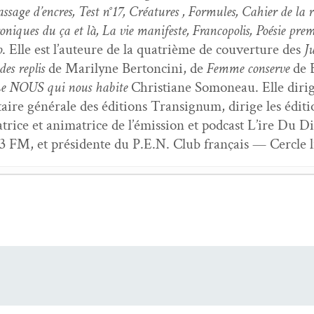
­sage d’en­cres, Test n°17, Créa­tures , For­mules, Cahi­er de la r
niques du ça et là, La vie man­i­feste, Fran­copo­lis, Poésie pre­
o
. Elle est l’auteure de la qua­trième de cou­ver­ture des
J
es replis
de Mar­i­lyne Bertonci­ni, de
Femme con­serve
de B
e NOUS qui nous habite
Chris­tiane Somoneau. Elle dirig
é­taire générale des édi­tions Tran­signum, dirige les édi­t
satrice et ani­ma­trice de l’émis­sion et pod­cast L’ire Du D
3 FM, et prési­dente du P.E.N. Club français — Cer­cle li
 peau — entre­tien avec Clau­dine Bohi
- 6 mai 2026
ésie 5 : la Mai­son de Poésie — Fon­da­tion Emile Blé­m
n du monde — Ren­con­tre avec Béa­trice Bon­homme
- 6
s de Saint-Sulpice
- 6 mars 2026
ent : corps et langue chez Denis Lavant
- 6 mars 2026
e : entre­tien avec Claude Ber
- 6 jan­vi­er 2026