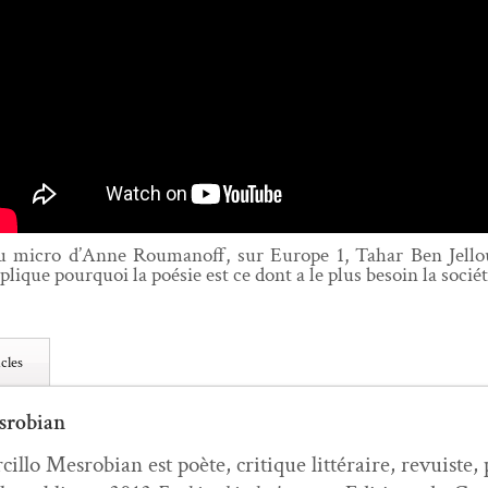
 micro d’Anne Roumanoff, sur Europe 1, Tahar Ben Jel­l
plique pourquoi la poésie est ce dont a le plus besoin la sociét
cles
srobian
­cil­lo Mes­ro­bian est poète, cri­tique lit­téraire, revuiste