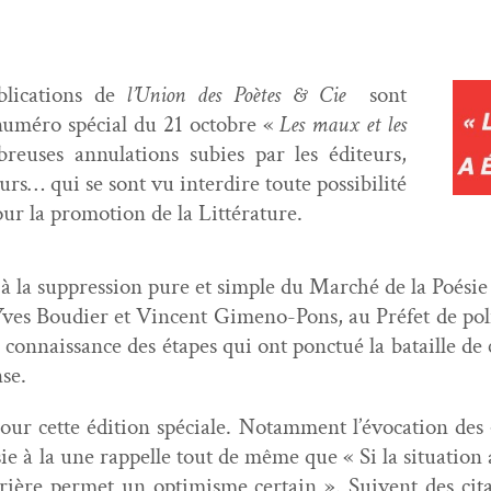
­li­ca­tions de
l’Union des Poètes & Cie
sont
numéro spé­cial du 21 octo­bre «
Les maux et les
reuses annu­la­tions subies par les édi­teurs,
urs… qui se sont vu inter­dire toute pos­si­bil­ité
ur la pro­mo­tion de la Littérature.
e à la sup­pres­sion pure et sim­ple du Marché de la Poésie 
ar Yves Boudi­er et Vin­cent Gimeno-Pons, au Préfet de po
re con­nais­sance des étapes qui ont ponc­tué la bataille de
nse.
e pour cette édi­tion spé­ciale. Notam­ment l’évocation de
e à la une rap­pelle tout de même que « Si la sit­u­a­tion 
rière per­met un opti­misme cer­tain ». Suiv­ent des ci