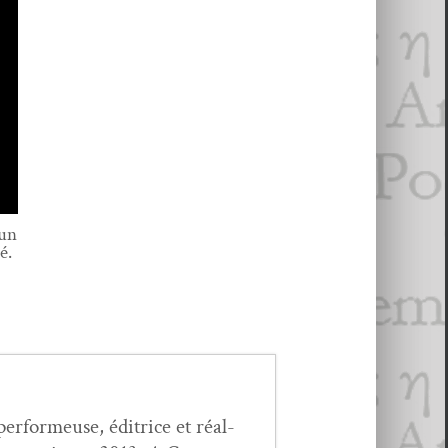
oun
é.
, per­formeuse, éditrice et réal­