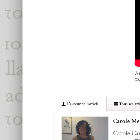
Au
ex
L’au­teur de l’article
Tous ses arti
Carole Me
Car­ole Car