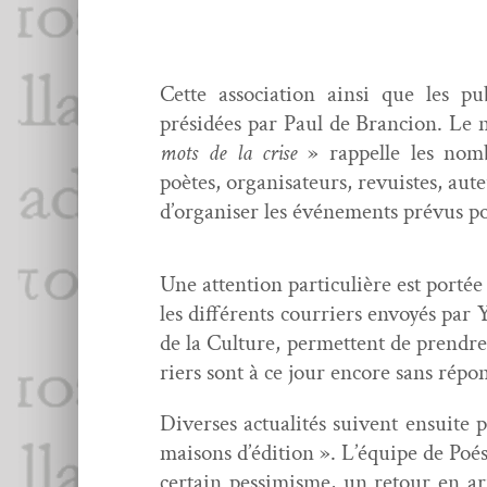
Cette asso­ci­a­tion ain­si que les pub
présidées par Paul de Bran­cion. Le 
mots de la crise
» rap­pelle les nom­b
poètes, organ­isa­teurs, revuistes, aute
d’organiser les événe­ments prévus po
Une atten­tion par­ti­c­ulière est porté
les dif­férents cour­ri­ers envoyés p
de la Cul­ture, per­me­t­tent de pren­d
ri­ers sont à ce jour encore sans répo
Divers­es actu­al­ités suiv­ent ensuit
maisons d’édition ». L’équipe de Poési
cer­tain pes­simisme, un retour en ar