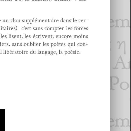
e un clou sup­plé­men­taire dans le cer­
­i­taires) c’est sans compter les forces
 les lisent, les écrivent, encore moins
iers, sans oubli­er les poètes qui con­
l libéra­toire du lan­gage, la poésie.