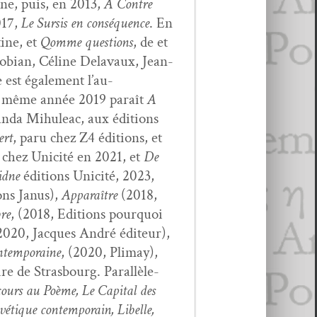
ne, puis, en 2013,
A Con­tre
017,
Le Sur­sis en con­séquence
. En
tine, et
Qomme ques­tions
, de et
­ro­bian, Céline Delavaux, Jean-
 est égale­ment l’au­
te même année 2019 paraît
A
­da Mihuleac, aux édi­tions
ert
, paru chez Z4 édi­tions, et
ié chez Unic­ité en 2021, et
De
idne
édi­tions Unic­ité, 2023,
ons Janus),
Appa­raître
(2018,
bre
, (2018, Edi­tions pourquoi
020, Jacques André édi­teur),
­tem­po­raine
, (2020, Pli­may),
e de Stras­bourg. Par­al­lèle­
ours au Poème, Le Cap­i­tal des
vé­tique con­tem­po­rain, Libelle,