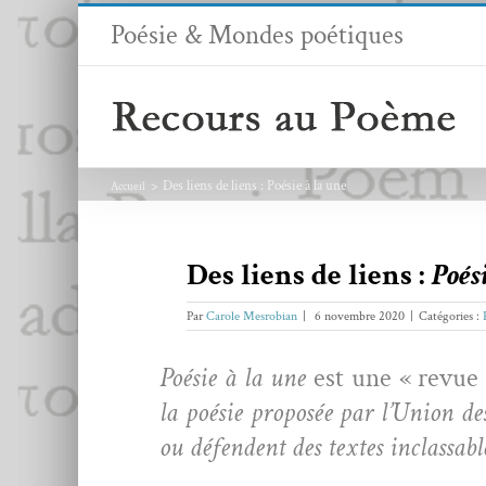
Passer
Poésie & Mondes poétiques
au
contenu
Des liens de liens : Poésie à la une
Accueil
Des liens de liens :
Poés
Par
Carole Mesrobian
|
6 novembre 2020
|
Catégories :
Poésie à la une
est une « revue
la poésie pro­posée par l’Union d
ou défend­ent des textes inclassabl