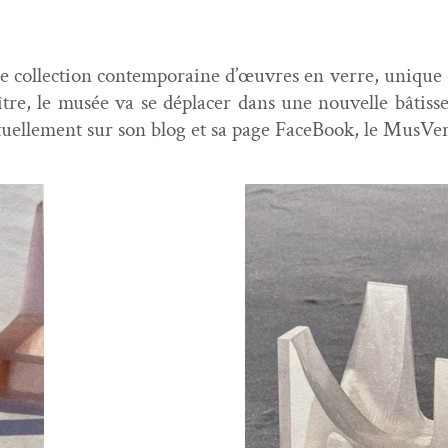
ne col­lec­tion con­tem­po­raine d’œuvres en verre, uniqu
re, le musée va se déplac­er dans une nou­velle bâtisse 
irtuelle­ment sur son blog et sa page Face­Book, le MusVe