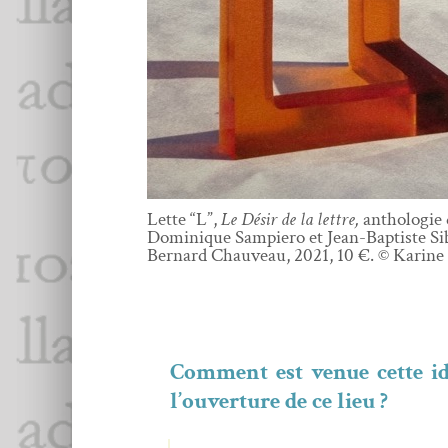
Lette “L”,
Le Désir de la let­tre,
antholo­gie 
Dominique Sampiero et Jean-Bap­tiste Si
Bernard Chau­veau, 2021, 10 €. © Karine 
Com­ment est venue cette idée
l’ouverture de ce lieu ?