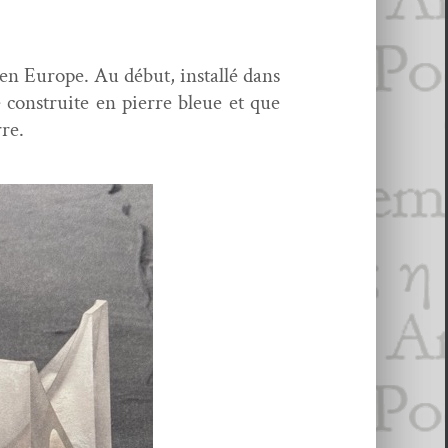
e en Europe. Au début, instal­lé dans
con­stru­ite en pierre bleue et que
rre.