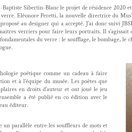
Bap­tiste Sib­ertin-Blanc le pro­jet de rési­dence 2020 et l
e verre. Eléonore Peretti, la nou­velle direc­trice du Mu
’a pro­posé au design­er qui a accep­té. J’ai donc suivi JB
itres ver­ri­ers pour faire leurs por­traits. Il s’agissait 
fon­da­men­tales du verre : le souf­flage, le bom­bage, le 
logue.
tholo­gie poé­tique comme un cadeau à faire
­si­tion et à l’équipe du musée. Les poètes que
­plaires en droits d’auteur et ont joué le jeu
’ensemble a été pub­lié en co édi­tion avec le
au éditeur.
 un par­al­lèle entre les souf­fleurs de mots et