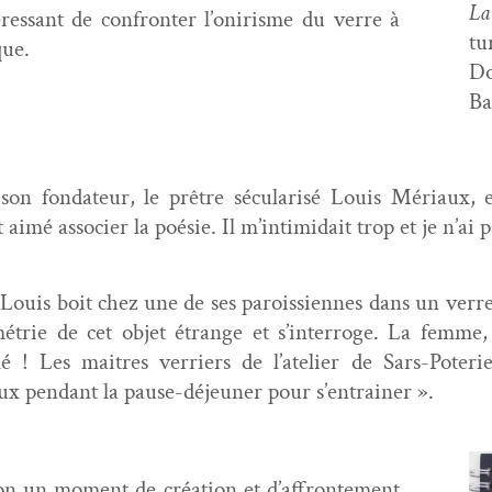
La
téres­sant de con­fron­ter l’onirisme du verre à
tu
que.
Do
Ba
t son fon­da­teur, le prêtre sécu­lar­isé Louis Méri­au
aimé associ­er la poésie. Il m’intimidait trop et je n’ai p
Louis boit chez une de ses paroissi­ennes dans un verre
étrie de cet objet étrange et s’interroge. La femme, pe
é ! Les maitres ver­ri­ers de l’atelier de Sars-Poter­i
ux pen­dant la pause-déje­uner pour s’entrainer ».
­sion un moment de créa­tion et d’affrontement