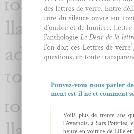
des let­tres de verre. Entre dél
ture du silence ouvre sur toutes
d’om­bre et de lumière. Let­tr
l’an­tholo­gie
Le Désir de la let­tr
1
l’on doit ces Let­tres de verre
ques­tions, en toute transparen
Pou­vez-vous nous par­ler d
ment est-il né et com­ment sa r
Voilà plus de trente ans qu
l’Avesnois, à Sars Poter­ie
heure en voiture de Lille et 