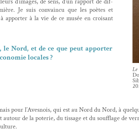
­fleurs d’images, de sens, d’un rap­port de dif­
mière. Je suis con­va­in­cu que les poètes et
 à apporter à la vie de ce musée en croisant
, le Nord, et de ce que peut apporter
’économie locales ?
Le 
Do
Si
20
mais pour l’Avesnois, qui est au Nord du Nord, à quelque
 autour de la poterie, du tis­sage et du souf­flage de verr
culture.