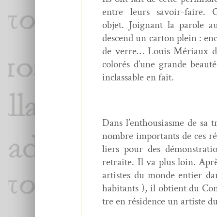
entre leurs savoir-faire. 
objet. Joignant la parole a
descend un car­ton plein : en
de verre… Louis Méri­aux déco
col­orés d’une grande beauté e
inclass­able en fait.
Dans l’enthousiasme de sa trou­
nom­bre impor­tants de ces réal
liers pour des démon­stra­tio
retraite. Il va plus loin. Apr
artistes du monde entier dan
habi­tants ), il obtient du Co
tre en rési­dence un artiste d