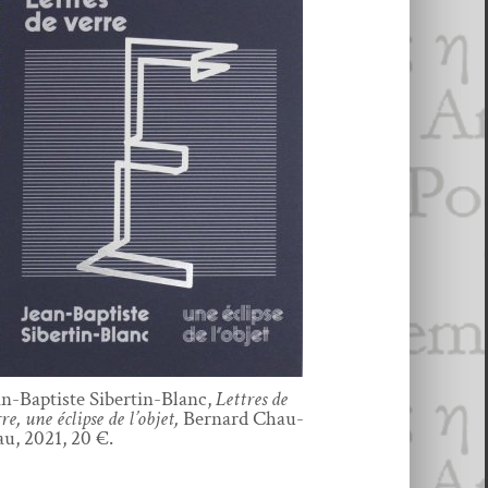
an-Bap­tiste Sib­ertin-Blanc,
Let­tres de
re, une éclipse de l’ob­jet,
Bernard Chau­
au, 2021, 20 €.