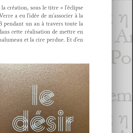
a créa­tion, sous le titre « l’éclipse
sVerre a eu l’idée de m’associer à la
SB pen­dant un an à tra­vers toute la
dans cette réal­i­sa­tion de met­tre en
chalumeau et la cire per­due. Et d’en