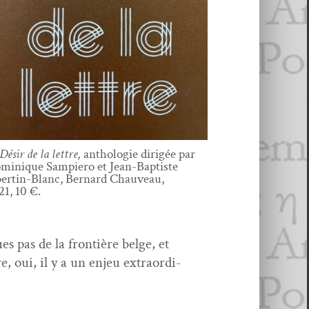
Désir de la let­tre,
antholo­gie dirigée par
minique Sampiero et Jean-Baptiste
b­ertin-Blanc, Bernard Chau­veau,
21, 10 €.
s pas de la fron­tière belge, et
e, oui, il y a un enjeu extra­or­di­