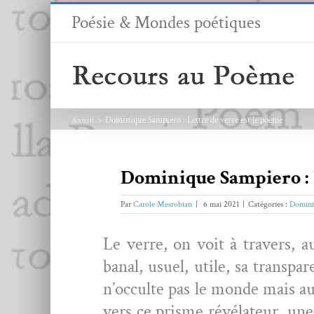
Passer
Poésie & Mondes poétiques
au
contenu
Dominique Sampiero : Lettre de verre est le poème
Accueil
Dominique Sampiero : L
Par
Carole Mesrobian
|
6 mai 2021
|
Catégories :
Domini
Le verre, on voit à tra­vers, a
banal, usuel, utile, sa trans­par
n’oc­culte pas le monde mais au 
vers ce prisme révéla­teur, une 