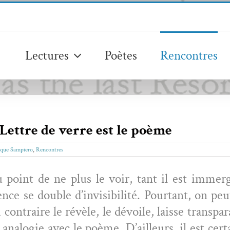
Lectures
Poètes
Rencontres
ettre de verre est le poème
que Sampiero
,
Rencontres
u point de ne plus le voir, tant il est immergé
ence se dou­ble d’in­vis­i­bil­ité. Pour­tant, on
con­traire le révèle, le dévoile, laisse transpar
analo­gie avec le poème. D’ailleurs, il est cer