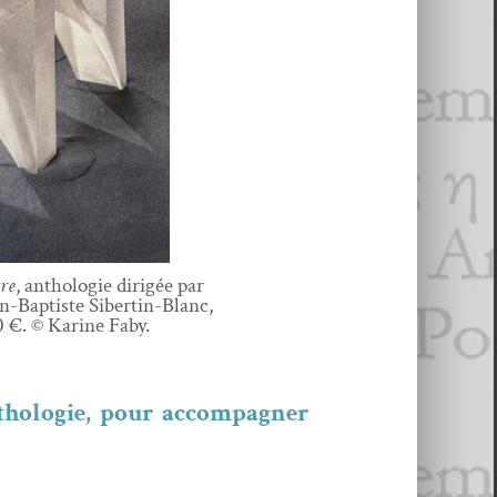
tre
, antholo­gie dirigée par
-Bap­tiste Sibertin-Blanc,
 €. © Karine Faby.
holo­gie, pour accom­pa­g­n­er