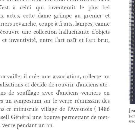
C’est à celui qui inven­terait le plus bel
ux actes, cette dame grimpe au gre­nier et
criers revanche, coupe à fruits, lam­pes, canne
u­vre une col­lec­tion hal­lu­ci­nante d’objets
t inven­tiv­ité, entre l’art naïf et l’art brut,
vaille, il crée une asso­ci­a­tion, col­lecte un
­i­sa­tions et décide de rou­vrir d’anciens ate­
ns de souf­flage avec d’anciens ver­ri­ers en
ès un sym­po­sium sur le verre réu­nis­sant des
s ce minus­cule vil­lage de l’Avesnois ( 1486
Je
ver
n­seil Général une bourse per­me­t­tant de met­
ve
u verre pen­dant un an.