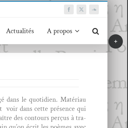
Facebook
X
SoundCloud
Actualités
A propos
Bascule
de
la
zone
de
la
barre
coulissa
 dans le quo­ti­di­en. Matéri­au
 peut voir dans cette présence qui
aître des con­tours perçus à tra­
­tain qu’on écrit les poèmes avec