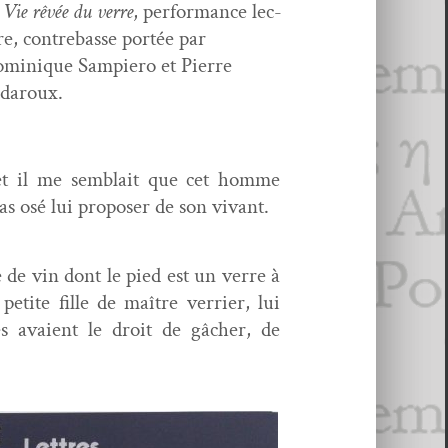
 Vie rêvée du verre
,
per­for­mance lec­
re, con­tre­basse portée par
minique Sampiero et Pierre
daroux.
x, et il me sem­blait que cet homme
as osé lui pro­pos­er de son vivant.
 de vin dont le pied est un verre à
tite fille de maître ver­ri­er, lui
es avaient le droit de gâch­er, de