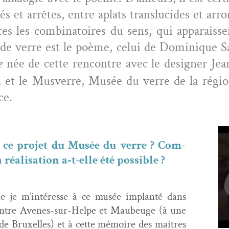
iés et arrêtes, entre aplats translu­cides et arr
 les com­bi­na­toires du sens, qui appa­rais­se
e de verre est le poème, celui de Dominique Sa
e
née de cette ren­con­tre avec le design­er Jean
, et le Musverre, Musée du verre de la régio
ce.
e ce pro­jet du Musée du verre ? Com­
éal­i­sa­tion a‑t-elle été possible ?
e je m’intéresse à ce musée implan­té dans
s, entre Avenes-sur-Helpe et Maubeuge (à une
de Brux­elles) et à cette mémoire des maitres