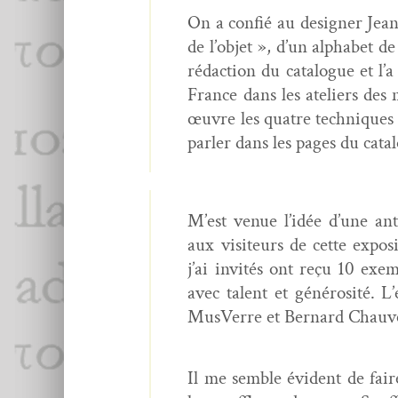
On a con­fié au design­er Jean-
de l’objet », d’un alpha­bet d
rédac­tion du cat­a­logue et l
France dans les ate­liers des ma
œuvre les qua­tre tech­niques 
par­ler dans les pages du cata
M’est venue l’idée d’une an
aux vis­i­teurs de cette expo
j’ai invités ont reçu 10 exem
avec tal­ent et générosité. L
MusVerre et Bernard Chau­ve
Il me sem­ble évi­dent de faire