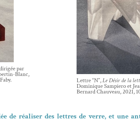
dirigée par
bertin-Blanc,
Faby.
Let­tre “N”,
Le Désir de la let­
Dominique Sampiero et Jean
Bernard Chau­veau, 2021, 10
 de réalis­er des let­tres de verre, et une ant