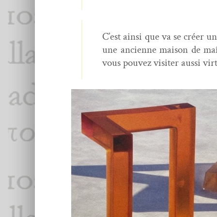
C’est ain­si que va se créer u
une anci­enne mai­son de maît
vous pou­vez vis­iter aus­si v