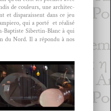
ondis de couleurs, une archi­tec­
nt et dis­parais­sent dans ce jeu
mpiero, qui a porté et réal­isé
-Bap­tiste Sib­ertin-Blanc à qui
n du Nord. Il a répon­du à nos