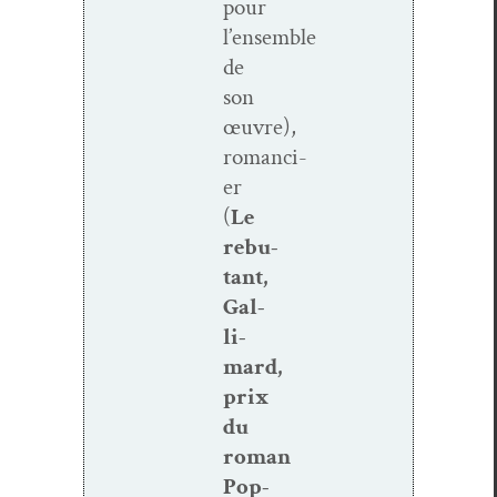
pour
l’ensemble
de
son
œuvre),
romanci­
er
(
Le
rebu­
tant,
Gal­
li­
mard,
prix
du
roman
Pop­