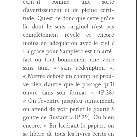
écrit-il comme une sorte
d’avertissement et de pleine cer­ti­
tude. Qu’est-ce donc que cette grâce
là, dont le sens orig­inel n’est pas
com­plète­ment révélé et encore
moins en adéqua­tion avec le ciel ?
La grâce pour Sampiero est un arté­
fact ou tout bon­nement une vit­re
sans tain, « sans rédemp­tion ».
« Met­tre debout un champ ne prou­
ve rien d’autre que le pas­sage qu’il
ouvre dans son for­mat », (P.28)
« On l’éventre jusqu’au suin­te­ment,
on attend de voir per­ler le goutte à
goutte de l’instant » (P.29). Ou bien
encore, « En lacérant le papi­er, on
se libère de tous les livres écrits en