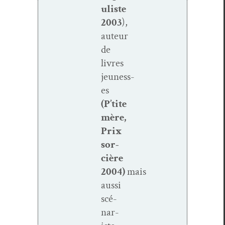
uliste
2003
),
auteur
de
livres
jeuness­
es
(P’tite
mère,
Prix
sor­
cière
2004)
mais
aus­si
scé­
nar­