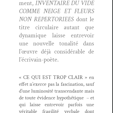
ment,
INVENTAIRE DU VIDE
COMME NEIGE ET FLEURS
NON REPERTORIEES
dont le
titre cir­cu­laire autant que
dynamique laisse entrevoir
une nou­velle tonal­ité dans
l’œuvre déjà con­sid­érable de
l’écrivain-poète.
« CE QUI EST TROP CLAIR » en
effet n’exerce pas la fas­ci­na­tion, sauf
d’une lumi­nosité tran­scen­dante mais
de toute évi­dence hypothé­tique
– et
qui laisse entrevoir par­fois une
véri­ta­ble fragilité ver­bale dont