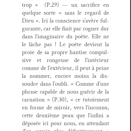
trop » (P.29) — un sac­ri­fice en
quelque sorte « sans le regard de
Dieu ». Ici la con­science s’avère ful­
gu­rante, car elle finit par cogn­er dur
dans l’imaginaire du poète. Elle ne
le lâche pas ! Le poète devient la
proie de sa pro­pre han­tise com­pul­
sive et rongeuse de l’intérieur
comme de l’extérieur, il peut à peine
la nom­mer, encore moins la dis­
soudre dans l’oubli. « Comme d’une
phrase capa­ble de nous guérir de la
car­na­tion » (P.30), « ce tutoiement
en forme de miroir, vers l’inconnu,
cette deux­ième peau que l’infini a
déposée ici pour nous, en atten­dant