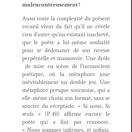
malencontreusement !
Aus­si toute la com­plex­ité du présent
recueil vient du fait qu’il ne révèle
rien d’autre qu’un exis­tant inachevé,
que le poète a lui-même souhaité
pour se dédouan­er de son ivresse
per­pétuelle et inas­sou­vie. Une drôle
de mise en scène de l’inconscient
poé­tique, où la métaphore joue
inévitable­ment un dou­ble jeu. Une
métaphore presque sournoise, qui a
elle-même choisi son for­mat, sans se
souci­er du récep­ta­cle. « Si nous. Si
seuls » (P.40) affirme encore le
poète qui a fini par renon­cer.
« Nous sommes infirmes, et infi­nis.