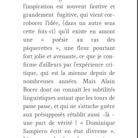
l’inspiration est sou­vent fau­tive et
grande­ment
fugi­tive, qui vient cor­
ro­bor­er l’idée, (dans un autre sens
cette fois-ci) qu’il existe en amont
une « poésie au ras des
pâquerettes », une fleur pour­tant
fort jolie et avenante, ce que je con­
firme d’ailleurs par l’expérience cri­
tique, qui est la mienne depuis de
nom­breuses années. Mais Alain
Bor­er dont on con­naît les sub­til­ités
lin­guis­tiques autant que les tours de
passe passe, et qui ne s’attache guère
aux pré­sup­posés rétablit aus­si –là –
une part de vérité ! « Dominique
Sampiero écrit en état d’ivresse ».