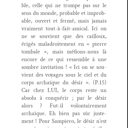
ble, celle qui ne trompe pas sur le
sens du monde, prob­a­ble et improb­
a­ble, ouvert et fer­mé, mais jamais
vrai­ment tout-à-fait-ami­cal. Ici on
ne se sou­vient que des cail­loux,
érigés mal­adroite­ment en « pierre
tombale », mais méfions-nous là
encore de ce qui ressem­ble à une
som­bre invi­ta­tion ! « Ici on se sou­
vient des voy­ages sous le ciel et du
corps archaïque du désir ». (P.15)
Car chez LUI, le corps reste un
absolu à con­quérir ; par le désir
alors ? Fut-il volon­taire­ment
archaïque. Eh bien pas sûr juste­
ment ! Pour Sampiero, le désir n’est