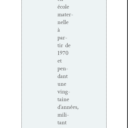
école
mater­
nelle
à
par­
tir de
1970
et
pen­
dant
une
ving­
taine
d’années,
mil­i­
tant