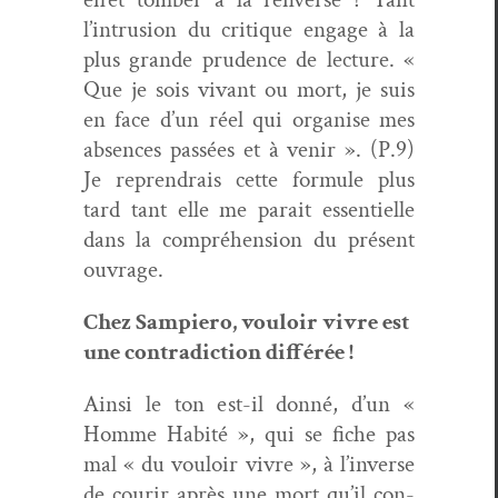
l’intrusion du cri­tique engage à la
plus grande pru­dence de lec­ture. «
Que je sois vivant ou mort, je suis
en face d’un réel qui organ­ise mes
absences passées et à venir ». (P.9)
Je reprendrais cette for­mule plus
tard tant elle me parait essen­tielle
dans la com­préhen­sion du présent
ouvrage.
Chez Sampiero, vouloir vivre est
une con­tra­dic­tion différée !
Ain­si le ton est-il don­né, d’un «
Homme Habité », qui se fiche pas
mal « du vouloir vivre », à l’inverse
de courir après une mort qu’il con­