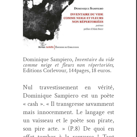
Dominique Sampiero,
Inven­taire du vide
comme neige et fleurs non réper­toriées,
Edi­tions Cor­levour
,
144pages, 18 euros.
Nul trav­es­tisse­ment en vérité,
Dominique Sampiero est un poète
« cash ». « Il trans­gresse savam­ment
mais inno­cem­ment. Le lan­gage est
un vais­seau et le poète son pirate,
son pire acte. » (P.8) De quoi en
effet tomber à la ren­verse ! Tant