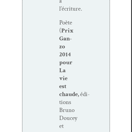
à
l’écriture.
Poète
(
Prix
Gan­
zo
2014
pour
La
vie
est
chaude,
édi­
tions
Bruno
Doucey
et