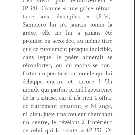
d’en savoir plus défini­tive­ment »
(P.34). Comme « une grâce réfrac­
taire aux évangiles » (P.34).
Sampiero lui n’a jamais con­nu la
grâce, elle ne lui a jamais été
promise ou accordée, au même titre
que ce tutoiement presque indi­ci­ble,
dans lequel le poète aimerait se
récon­forter, ou du-moins se con­
forter un peu face au monde qui lui
échappe encore et encore ! Un
monde qui par­fois prend l’apparence
de la traitrise, car il n’a rien à offrir
de claire­ment appar­ent, « Ni ange,
ni dieu, juste une couleur cher­chant
un cen­tre, le révélant à l’intérieur
de celui qui la scrute. » (P.35). Or