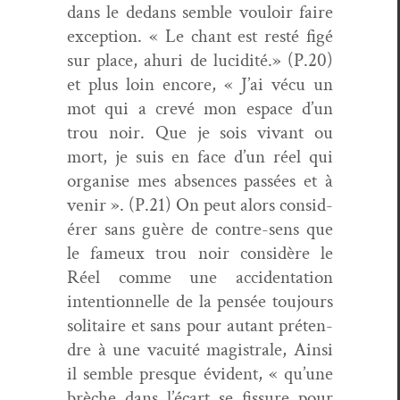
dans le dedans sem­ble vouloir faire
excep­tion. « Le chant est resté figé
sur place, ahuri de lucid­ité.» (P.20)
et plus loin encore, « J’ai vécu un
mot qui a crevé mon espace d’un
trou noir. Que je sois vivant ou
mort, je suis en face d’un réel qui
organ­ise mes absences passées et à
venir ». (P.21) On peut alors con­sid­
ér­er sans guère de con­tre-sens que
le fameux trou noir con­sid­ère le
Réel comme une acci­den­ta­tion
inten­tion­nelle de la pen­sée tou­jours
soli­taire et sans pour autant pré­ten­
dre à une vacuité magis­trale, Ain­si
il sem­ble presque évi­dent, « qu’une
brèche dans l’écart se fis­sure pour