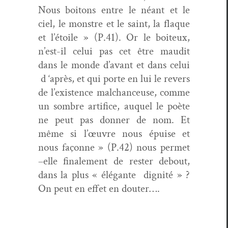
Nous boitons entre le néant et le
ciel, le mon­stre et le saint, la flaque
et l’étoile » (P.41). Or le boi­teux,
n’est-il celui pas cet être mau­dit
dans le monde d’avant et dans celui
d ‘après, et qui porte en lui le revers
de l’existence malchanceuse, comme
un som­bre arti­fice, auquel le poète
ne peut pas don­ner de nom. Et
même si l’œuvre nous épuise et
nous façonne » (P.42) nous per­met
–elle finale­ment de rester debout,
dans la plus « élé­gante
dig­nité » ?
On peut en effet en douter….