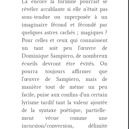
Là encore la for­mule pour­rait se
révéler acca­blante si elle n’était pas
sous-ten­due ou super­posée à un
imag­i­naire fécond et fécondé par
quelques astres cachés ; mag­iques ?
Pour celles et ceux qui con­nais­sent
un tant soit peu l’œuvre de
Dominique Sampiero, de nom­breux
écueils devront être évités. On
pour­ra tou­jours affirmer que
l’œuvre de Sampiero, mais de
manière tout de même un peu
facile, puise aux con­fins d’un cer­tain
lyrisme tardif tant la valeur ajoutée
de la syn­taxe poé­tique, par­tielle­
ment vécue comme une
incursion/conversion, délim­ite