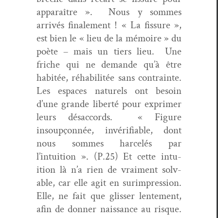
appa­raître ».
Nous y sommes
arrivés finale­ment ! « La fis­sure »,
est bien le « lieu de la mémoire » du
poète – mais un tiers lieu.
Une
friche qui ne demande qu’à être
habitée, réha­bil­itée sans con­trainte.
Les espaces naturels ont besoin
d’une grande lib­erté pour exprimer
leurs désac­cords.
« Fig­ure
insoupçon­née, invéri­fi­able, dont
nous sommes harcelés par
l’intuition ». (P.25) Et cette intu­
ition là n’a rien de vrai­ment solv­
able, car elle agit en surim­pres­sion.
Elle, ne fait que gliss­er lente­ment,
afin de don­ner nais­sance au risque.