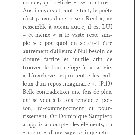
monde, qui s’étiole et se frac­ture…
Aus­si envers et con­tre tout, le poète
n’est jamais dupe, « son Réel », ne
ressem­ble à aucun autre, il est LUI
– et même « si le vaste reste sim­
ple » ; pourquoi en serait-il être
autrement d’ailleurs ? Nul besoin de
clô­ture fac­tice et inutile afin de
trou­ver le bon refuge à la survie.
« L’inachevé respire entre les cail­
loux d’un repos imag­i­naire ». (P.13)
Belle con­tra­dic­tion une fois de plus,
qui se veut à la fois remède et poi­
son, re-com­mence­ment et pour­
risse­ment. Or Dominique Sampiero
a appris a dompter les élé­ments, au
« cœur » d’une sagesse impéné­tra­