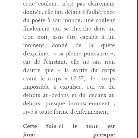
cette couleur, n’est pas claire­ment
don­née, elle fait défaut à l’adhérence
du poète à son monde, une couleur
finale­ment qui se cherche dans un
trou noir, sans être capa­ble à un
moment don­né de la quête
d’exprimer « sa pleine puis­sance »,
car de l’existant, elle ne sait rien
d’autre que « la sor­tie du corps
avant le corps » (P.37), le
corps
impos­si­ble à expulser, qui va du
dehors au-dedans et du dedans au
dehors, presque incon­sciem­ment ;
rivé à toute forme d’enfermement.
Cette fois-ci le tour est
joué presque