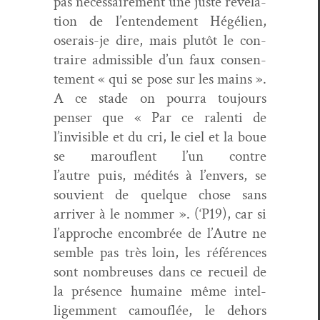
pas néces­saire­ment une juste révéla­
tion de l’entendement Hégélien,
oserais-je dire, mais plutôt le con­
traire admis­si­ble d’un faux con­sen­
te­ment « qui se pose sur les mains ».
A ce stade on pour­ra tou­jours
penser que « Par ce ralen­ti de
l’invisible et du cri, le ciel et la boue
se marou­flent l’un con­tre
l’autre puis, médités à l’envers, se
sou­vient de quelque chose sans
arriv­er à le nom­mer ». (‘P19), car si
l’approche encom­brée de l’Autre ne
sem­ble pas très loin, les références
sont nom­breuses dans ce recueil de
la présence humaine même intel­
ligem­ment cam­ou­flée, le dehors