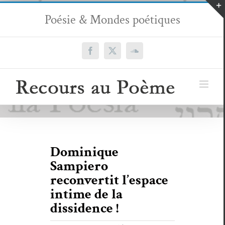
Passer
Poésie & Mondes poétiques
au
contenu
Facebook
X
SoundCloud
Dominique
Sampiero
reconvertit l’espace
intime de la
dissidence !