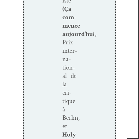
iste
(Ça
com­
mence
aujourd’hui
,
Prix
inter­
na­
tion­
al de
la
cri­
tique
à
Berlin,
et
Holy