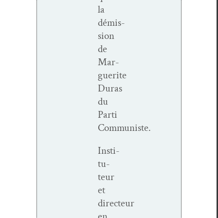
la
démis­
sion
de
Mar­
guerite
Duras
du
Par­ti
Communiste.
Insti­
tu­
teur
et
directeur
en