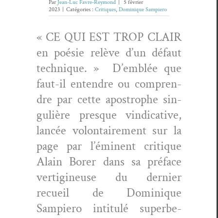
Par
Jean-Luc Favre-Reymond
|
5 février
2023
|
Catégories :
Critiques
,
Dominique Sampiero
« CE QUI EST TROP CLAIR
en poésie relève d’un défaut
tech­nique. » D’emblée que
faut-il enten­dre ou com­pren­
dre par cette apos­tro­phe sin­
gulière presque vin­dica­tive,
lancée volon­taire­ment sur la
page par l’éminent cri­tique
Alain Bor­er dans sa pré­face
ver­tig­ineuse du dernier
recueil de Dominique
Sampiero inti­t­ulé superbe­