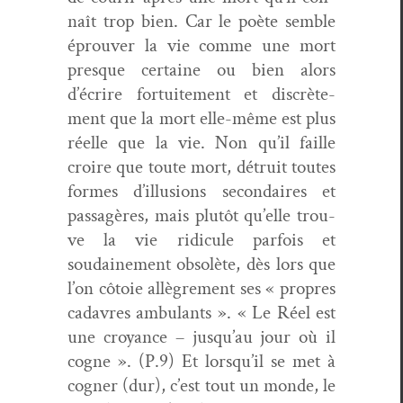
naît trop bien. Car le poète sem­ble
éprou­ver la vie comme une mort
presque cer­taine ou bien alors
d’écrire for­tu­ite­ment et dis­crète­
ment que la mort elle-même est plus
réelle que la vie. Non qu’il faille
croire que toute mort, détru­it toutes
formes d’illusions sec­ondaires et
pas­sagères, mais plutôt qu’elle trou­
ve la vie ridicule par­fois et
soudaine­ment obsolète, dès lors que
l’on côtoie allè­gre­ment ses « pro­pres
cadavres ambu­lants ». « Le Réel est
une croy­ance – jusqu’au jour où il
cogne ». (P.9) Et lorsqu’il se met à
cogn­er (dur), c’est tout un monde, le