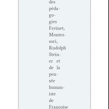
des
péd­a­
go­
gies
Freinet,
Montes­
sori,
Rudolph
Stein­
er et
de la
pen­
sée
human­
iste
de
Françoise