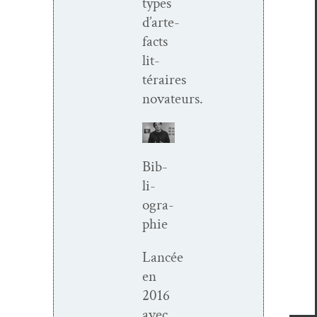
types
d’arte­
facts
lit­
téraires
novateurs.
Bib­
li­
ogra­
phie
Lancée
en
2016
avec