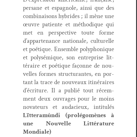
per­sane et espag­nole, ain­si que des
com­bi­naisons hybrides ; il mène une
œuvre patiente et méthodique qui
met en per­spec­tive toute forme
d’appartenance nationale, cul­turelle
et poé­tique. Ensem­ble poly­phonique
et poly­sémique, son entre­prise lit­
téraire et poé­tique façonne de nou­
velles formes struc­turantes, en por­
tant la trace de nou­veaux itinéraires
d’écriture. Il a pub­lié tout récem­
ment deux ouvrages pour le moins
nova­teurs et auda­cieux, inti­t­ulés
Lït­ter­amûn­di (pro­lé­gomènes à
une Nou­velle Lit­téra­ture
Mondiale)