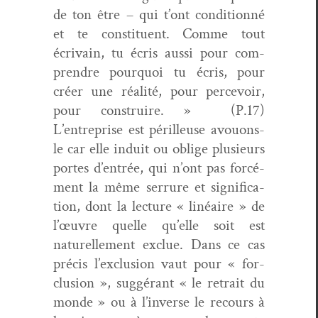
de ton être – qui t’ont con­di­tion­né
et te con­stituent. Comme tout
écrivain, tu écris aus­si pour com­
pren­dre pourquoi tu écris, pour
créer une réal­ité, pour percevoir,
pour con­stru­ire. »
(P.17)
L’entreprise est périlleuse avouons-
le car elle induit ou oblige plusieurs
portes d’entrée, qui n’ont pas for­cé­
ment la même ser­rure et sig­ni­fi­ca­
tion, dont la lec­ture « linéaire » de
l’œuvre quelle qu’elle soit est
naturelle­ment exclue. Dans ce cas
pré­cis l’exclusion vaut pour « for­
clu­sion », sug­gérant « le retrait du
monde » ou à l’inverse le recours à