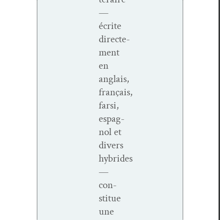
—
écrite
directe­
ment
en
anglais,
français,
far­si,
espag­
nol et
divers
hybrides
—
con­
stitue
une