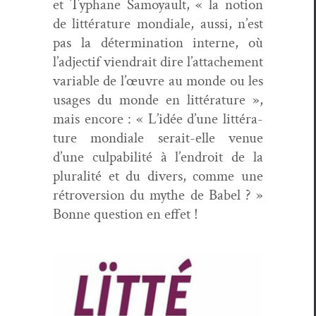
et Typhane Samoy­ault, « la notion
de lit­téra­ture mon­di­ale, aus­si, n’est
pas la déter­mi­na­tion interne, où
l’adjectif viendrait dire l’attachement
vari­able de l’œuvre au monde ou les
usages du monde en lit­téra­ture »,
mais encore : « L’idée d’une lit­téra­
ture mon­di­ale serait-elle venue
d’une cul­pa­bil­ité à l’endroit de la
plu­ral­ité et du divers, comme une
rétro­ver­sion du mythe de Babel ? »
Bonne ques­tion en effet !