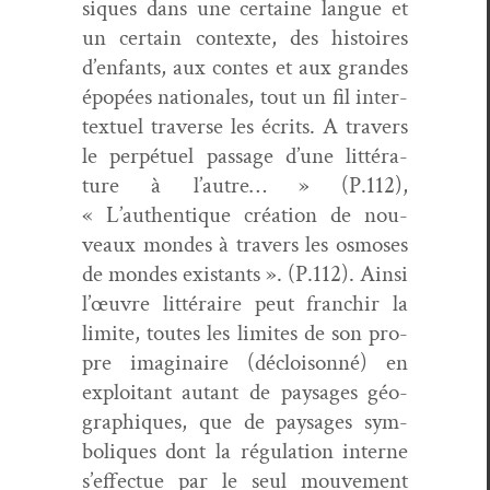
siques dans une cer­taine langue et
un cer­tain con­texte, des his­toires
d’enfants, aux con­tes et aux grandes
épopées nationales, tout un fil inter­
textuel tra­verse les écrits. A tra­vers
le per­pétuel pas­sage d’une lit­téra­
ture à l’autre… » (P.112),
« L’authentique créa­tion de nou­
veaux mon­des à tra­vers les osmoses
de mon­des exis­tants ». (P.112). Ain­si
l’œuvre lit­téraire peut franchir la
lim­ite, toutes les lim­ites de son pro­
pre imag­i­naire (décloi­son­né) en
exploitant autant de paysages géo­
graphiques, que de paysages sym­
bol­iques dont la régu­la­tion interne
s’effectue par le seul mou­ve­ment