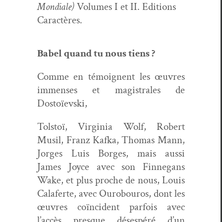
Mon­di­ale)
Vol­umes I et II. Edi­tions
Caractères.
Babel quand tu nous tiens ?
Comme en témoignent les œuvres
immenses et magis­trales de
Dostoïevski,
Tol­stoï, Vir­ginia Wolf, Robert
Musil, Franz Kaf­ka, Thomas Mann,
Jorges Luis Borges, mais aus­si
James Joyce avec son Finnegans
Wake, et plus proche de nous, Louis
Calaferte, avec Ourobouros, dont les
œuvres coïn­ci­dent par­fois avec
l’accès presque dés­espéré d’un