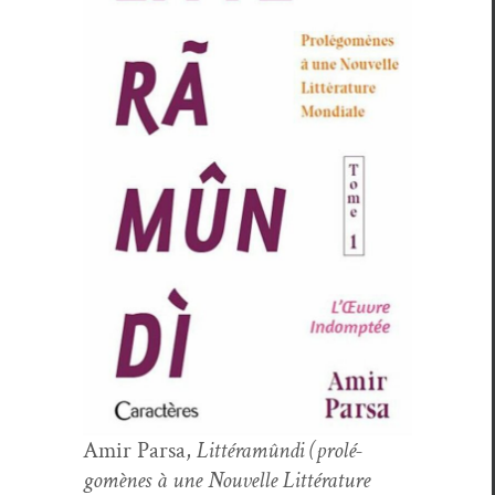
Amir Parsa,
Lit­téramûn­di (pro­lé­
gomènes à une Nou­velle Lit­téra­ture