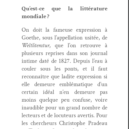
Qu’est-ce que la lit­téra­ture
mondiale ?
On doit la fameuse expres­sion à
Goethe, sous l’appellation usitée, de
Weltlit­er­atur
, que l’on retrou­ve à
plusieurs repris­es dans son jour­nal
intime daté de 1827. Depuis l’eau à
couler sous les ponts, et il faut
recon­naître que ladite expres­sion si
elle demeure emblé­ma­tique d’un
cer­tain idéal n’en demeure pas
moins quelque peu con­fuse, voire
inaudi­ble pour un grand nom­bre de
lecteurs et de locu­teurs aver­tis. Pour
les chercheurs Christophe Pradeau