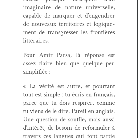
imag­i­naire de nature uni­verselle,
capa­ble de mar­quer et d’engendrer
de nou­veaux ter­ri­toires et logique­
ment de trans­gress­er les fron­tières
littéraires.
Pour Amir Parsa, là réponse est
assez claire bien que quelque peu
simplifiée :
« La vérité est autre, et pour­tant
tout est sim­ple : tu écris en français,
parce que tu dois respir­er, comme
tu viens de le dire. Pareil en anglais.
Une ques­tion de souf­fle, mais aus­si
d’intérêt, de besoin de refor­muler à
tra­vers ces langues qui font par­tie