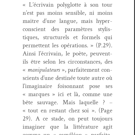
« L’écrivain poly­glotte à son tour
n’est pas moins sen­si­ble, ni moins
maitre d’une langue, mais hyper-
con­scient des paramètres styl­is­
tiques, struc­turels et formels qui
per­me­t­tent les opéra­tions. » (P.29).
Ain­si l’écrivain, le poète, peu­vent-
ils être selon les cir­con­stances, des
«
manip­u­la­teurs
», par­faite­ment con­
scients d’une des­tinée toute autre où
l’imaginaire foi­son­nant pose ses
« mar­ques » ici et là, comme une
bête sauvage. Mais laque­lle ? –
« tout en restant chez soi ». (Page
29). A ce stade, on peut tou­jours
imag­in­er que la lit­téra­ture agit
comme un « caméléon » par­faite­