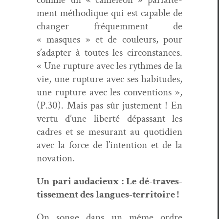
ment méthodique qui est capa­ble de
chang­er fréquem­ment de
« masques » et de couleurs, pour
s’adapter à toutes les cir­con­stances.
« Une rup­ture avec les rythmes de la
vie, une rup­ture avec ses habi­tudes,
une rup­ture avec les con­ven­tions »,
(P.30). Mais pas sûr juste­ment ! En
ver­tu d’une lib­erté dépas­sant les
cadres et se mesurant au quo­ti­di­en
avec la force de l’intention et de la
novation.
Un pari auda­cieux : Le dé-trav­es­
tisse­ment des langues-territoire !
On songe dans un même ordre