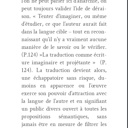
l’on ne peut par­ler ici d’anarchie, on
peut tou­jours valid­er l’ide de dérai­
son. « Ten­ter d’imaginer, ou même
d’étudier, ce que l’auteur aurait fait
dans la langue cible – tout en recon­
nais­sant qu’il n’y a vrai­ment aucune
manière de le savoir ou le véri­fi­er.
(P.124) »La tra­duc­tion comme écri­t­
ure imag­i­naire et pro­jé­tante »
(P.
124). La tra­duc­tion devient alors,
une échap­pa­toire sans risque, du-
moins en apparence ou l’œuvre
exerce son pou­voir d’attraction avec
la langue de l’autre et en sig­nifi­ant
un pub­lic divers ouvert à toutes les
propo­si­tions séman­tiques, sans
jamais être en mesure de fil­tr­er les