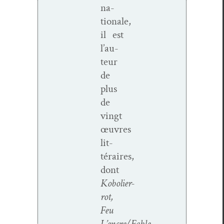
na­
tionale,
il est
l’au­
teur
de
plus
de
vingt
œuvres
lit­
téraires,
dont
Kobolier­
rot,
Feu
L’encre/Fable,