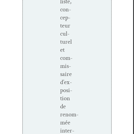
liste,
con­
cep­
teur
cul­
turel
et
com­
mis­
saire
d’ex­
po­si­
tion
de
renom­
mée
inter­