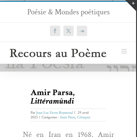
Passer
Poésie & Mondes poétiques
au
contenu
Facebook
X
SoundCloud
Amir Parsa,
Littéramûndi
Par
Jean-Luc Favre-Reymond
|
29 avril
2023
|
Catégories :
Amir Parsa
,
Critiques
Né en Iran en 1968, Amir