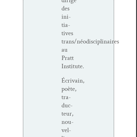
dirige
des
ini­
tia­
tives
trans/néodisciplinaires
au
Pratt
Institute.
Écrivain,
poète,
tra­
duc­
teur,
nou­
vel­