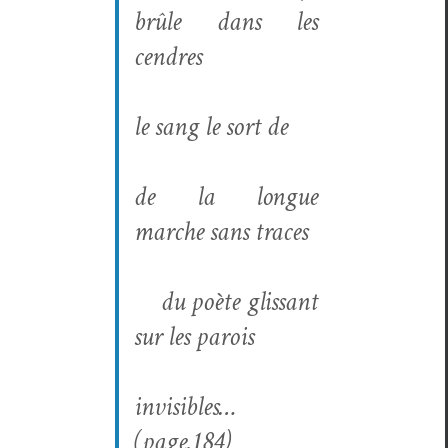
brûle dans les
cendres
le sang le sort de
de la longue
marche sans traces
du poète glis­sant
sur les parois
invis­i­bles…
(page.184)