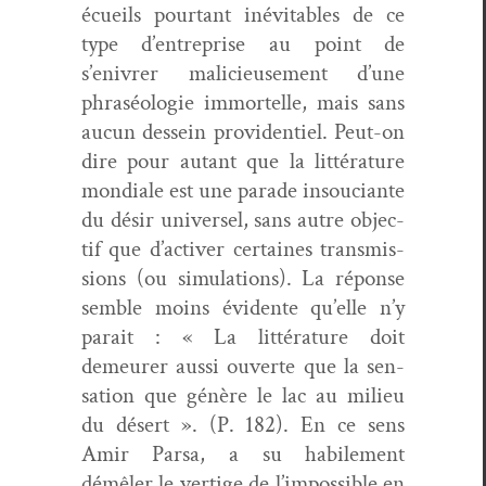
écueils pour­tant inévita­bles de ce
type d’entreprise au point de
s’enivrer mali­cieuse­ment d’une
phraséolo­gie immortelle, mais sans
aucun des­sein prov­i­den­tiel. Peut-on
dire pour autant que la lit­téra­ture
mon­di­ale est une parade insou­ciante
du désir uni­versel, sans autre objec­
tif que d’activer cer­taines trans­mis­
sions (ou sim­u­la­tions). La réponse
sem­ble moins évi­dente qu’elle n’y
parait : « La lit­téra­ture doit
demeur­er aus­si ouverte que la sen­
sa­tion que génère le lac au milieu
du désert ». (P. 182). En ce sens
Amir Parsa, a su habile­ment
démêler le ver­tige de l’impossible en