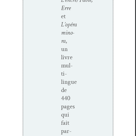
Erre
et
L’opéra
mino­
ra
,
un
livre
mul­
ti­
lingue
de
440
pages
qui
fait
par­