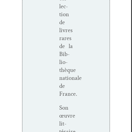
lec­
tion
de
livres
rares
de la
Bib­
lio­
thèque
nationale
de
France.
Son
œuvre
lit­
téraire