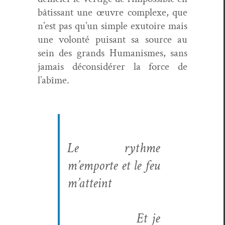
bâtis­sant une œuvre com­plexe, que
n’est pas qu’un sim­ple exu­toire mais
une volon­té puisant sa source au
sein des grands Human­ismes, sans
jamais décon­sid­ér­er la force de
l’abîme.
Le rythme
m’emporte et le feu
m’atteint
Et je