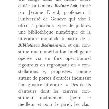
d’idée au fameux
Bod­ner Lab
, ini­tié
par Jérôme David, pro­fesseur à
l’université de Genève qui vise à
offrir à plusieurs types de publics,
une bib­lio­thèque numérique de la
lit­téra­ture mon­di­ale à par­tir de la
Bib­lio­the­ca Bod­mera­nia
, et qui con­
stitue une numéri­sa­tion intel­li­gente
opérée via un flux opéra­tionnel
rigoureux en regroupant en « con­
stel­la­tions », pro­posées, comme
autant de portes d’entrées induisant
l’imaginaire lit­téraire. « Des écrits
d’auteurs dont les œuvres con­
stituent main­tenant (pour le
meilleur et pour le pire), les clas­