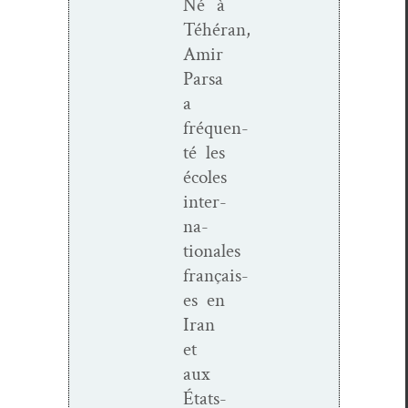
Né à
Téhéran,
Amir
Parsa
a
fréquen­
té les
écoles
inter­
na­
tionales
français­
es en
Iran
et
aux
États-