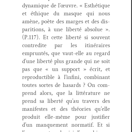
dynamique de l’œuvre. « Esthé­tique
et éthique du masque qui nous
amène, poète des marges et des dis­
pari­tions, à une lib­erté absolue ».
(P.117). Et cette lib­erté si sou­vent
con­tred­ite par les itinéraires
emprun­tés, que vaut-elle au regard
d’une lib­erté plus grande qui ne soit
pas que « un sup­port » écrit, et
repro­ductible à l’infini, com­bi­nant
toutes sortes de hasards ? On com­
prend alors, que la lit­téra­ture ne
prend sa lib­erté qu’au tra­vers des
man­i­festes et des théories qu’elle
pro­duit elle-même pour jus­ti­fi­er
d’un man­que­ment nor­matif. Et si