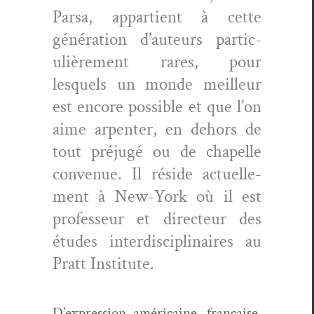
Parsa, appar­tient à cette
généra­tion d’auteurs par­ti­c­
ulière­ment rares, pour
lesquels un monde meilleur
est encore pos­si­ble et que l’on
aime arpen­ter, en dehors de
tout préjugé ou de chapelle
con­v­enue. Il réside actuelle­
ment à New-York où il est
pro­fesseur et directeur des
études inter­dis­ci­plinaires au
Pratt Institute.
D’expression améri­caine, française,