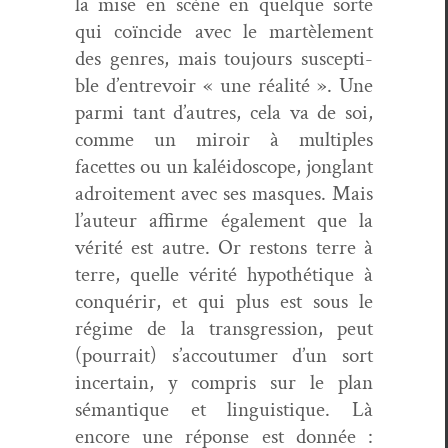
la mise en scène en quelque sorte
qui coïn­cide avec le martèle­ment
des gen­res, mais tou­jours sus­cep­ti­
ble d’entrevoir « une réal­ité ». Une
par­mi tant d’autres, cela va de soi,
comme un miroir à mul­ti­ples
facettes ou un kaléi­do­scope, jonglant
adroite­ment avec ses masques. Mais
l’auteur affirme égale­ment que la
vérité est autre. Or restons terre à
terre, quelle vérité hypothé­tique à
con­quérir, et qui plus est sous le
régime de la trans­gres­sion, peut
(pour­rait) s’accoutumer d’un sort
incer­tain, y com­pris sur le plan
séman­tique et lin­guis­tique. Là
encore une réponse est don­née :