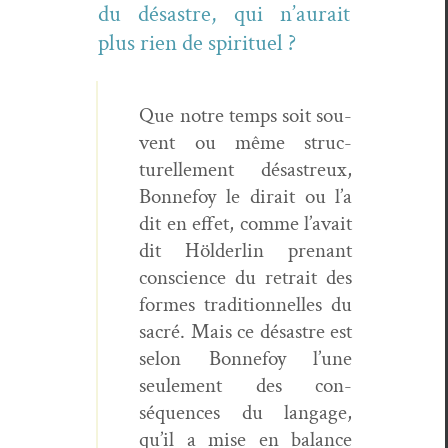
du désas­tre, qui n’aurait
plus rien de spirituel ?
Que notre temps soit sou­
vent ou même struc­
turelle­ment désas­treux,
Bon­nefoy le dirait ou l’a
dit en effet, comme l’avait
dit Hölder­lin prenant
con­science du retrait des
formes tra­di­tion­nelles du
sacré. Mais ce désas­tre est
selon Bon­nefoy l’une
seule­ment des con­
séquences du lan­gage,
qu’il a mise en bal­ance