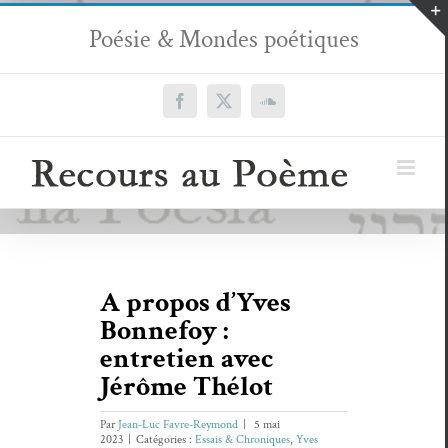
Passer
Poésie & Mondes poétiques
au
contenu
Facebook
X
SoundCloud
A propos d’Yves
Bonnefoy :
entretien avec
Jérôme Thélot
Par
Jean-Luc Favre-Reymond
|
5 mai
2023
|
Catégories :
Essais & Chroniques
,
Yves