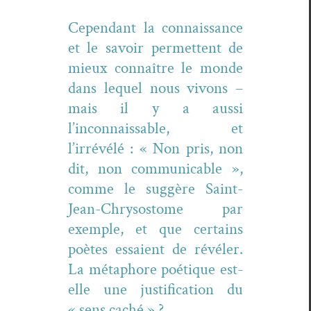
Cepen­dant la con­nais­sance
et le savoir per­me­t­tent de
mieux con­naître le monde
dans lequel nous vivons –
mais il y a aus­si
l’inconnaissable, et
l’irrévélé : « Non pris, non
dit, non com­mu­ni­ca­ble »,
comme le sug­gère Saint-
Jean-Chrysos­tome par
exem­ple, et que cer­tains
poètes essaient de révéler.
La métaphore poé­tique est-
elle une jus­ti­fi­ca­tion du
« sens caché » ?