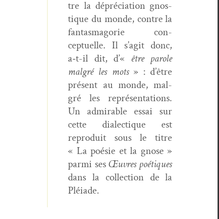
tre la dépré­ci­a­tion gnos­
tique du monde, con­tre la
fan­tas­magorie con­
ceptuelle. Il s’agit donc,
a‑t-il dit, d’«
être parole
mal­gré les mots
»
: d’être
présent au monde, mal­
gré les représen­ta­tions.
Un admirable essai sur
cette dialec­tique est
repro­duit sous le titre
« La poésie et la gnose »
par­mi ses
Œuvres poé­tiques
dans la col­lec­tion de la
Pléiade.