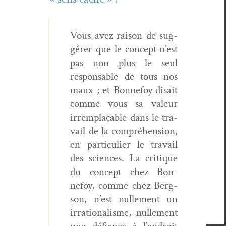
Vous avez rai­son de sug­
gér­er que le con­cept n’est
pas non plus le seul
respon­s­able de tous nos
maux ; et Bon­nefoy dis­ait
comme vous sa valeur
irrem­plaçable dans le tra­
vail de la com­préhen­sion,
en par­ti­c­uli­er le tra­vail
des sci­ences. La cri­tique
du con­cept chez Bon­
nefoy, comme chez Berg­
son, n’est nulle­ment un
irra­tional­isme, nulle­ment