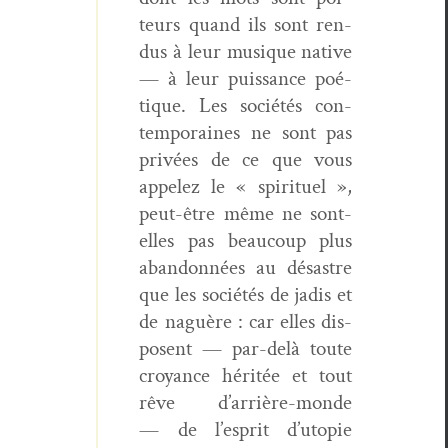
teurs quand ils sont ren­
dus à leur musique native
— à leur puis­sance poé­
tique. Les sociétés con­
tem­po­raines ne sont pas
privées de ce que vous
appelez le « spir­ituel »,
peut-être même ne sont-
elles pas beau­coup plus
aban­don­nées au désas­tre
que les sociétés de jadis et
de naguère : car elles dis­
posent — par-delà toute
croy­ance héritée et tout
rêve d’arrière-monde
— de l’esprit d’utopie