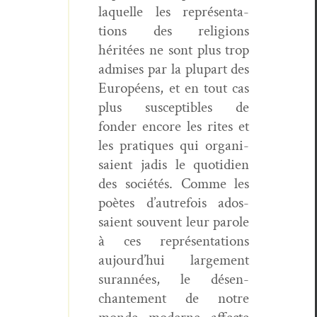
laque­lle les représen­ta­
tions des reli­gions
héritées ne sont plus trop
admis­es par la plu­part des
Européens, et en tout cas
plus sus­cep­ti­bles de
fonder encore les rites et
les pra­tiques qui organ­i­
saient jadis le quo­ti­di­en
des sociétés. Comme les
poètes d’autrefois ados­
saient sou­vent leur parole
à ces représen­ta­tions
aujourd’hui large­ment
suran­nées, le désen­
chante­ment de notre