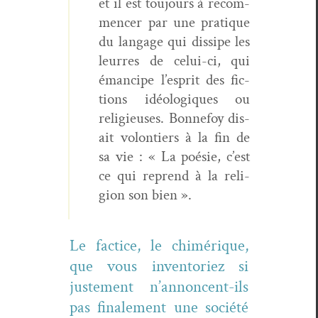
et il est tou­jours à recom­
mencer par une pra­tique
du lan­gage qui dis­sipe les
leur­res de celui-ci, qui
émancipe l’esprit des fic­
tions idéologiques ou
religieuses. Bon­nefoy dis­
ait volon­tiers à la fin de
sa vie : « La poésie, c’est
ce qui reprend à la reli­
gion son bien ».
Le fac­tice, le chimérique,
que vous inven­to­riez si
juste­ment n’annoncent-ils
pas finale­ment une société