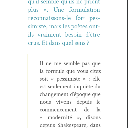
qu’il sem­ble qu’ils ne prient
plus ». Une for­mu­la­tion
recon­nais­sons-le fort pes­
simiste, mais les poètes ont-
ils vrai­ment besoin d’être
crus. Et dans quel sens ?
Il ne me sem­ble pas que
la for­mule que vous citez
soit « pes­simiste » : elle
est seule­ment inquiète du
change­ment d’époque que
nous vivons depuis le
com­mence­ment de la
« moder­nité », dis­ons
depuis Shake­speare, dans