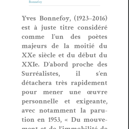
Bonnefoy
Yves Bon­nefoy, (1923–2016)
est à juste titre con­sid­éré
comme l’un des poètes
majeurs de la moitié du
XXe siè­cle et du début du
XXIe. D’abord proche des
Sur­réal­istes, il s’en
détachera très rapi­de­ment
pour men­er une œuvre
per­son­nelle et exigeante,
avec notam­ment la paru­
tion en 1953, « Du mou­ve­
ment et de l’immobilité de