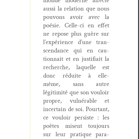
monde mod­erne affecte
aus­si la rela­tion que nous
pou­vons avoir avec la
poésie. Celle-ci en effet
ne repose plus guère sur
l’expérience d’une tran­
scen­dance qui en cau­
tion­nait et en jus­ti­fi­ait la
recherche, laque­lle est
donc réduite à elle-
même, sans autre
légitim­ité que son vouloir
pro­pre, vul­nérable et
incer­tain de soi. Pour­tant,
ce vouloir per­siste : les
poètes mis­ent tou­jours
sur leur pra­tique para­