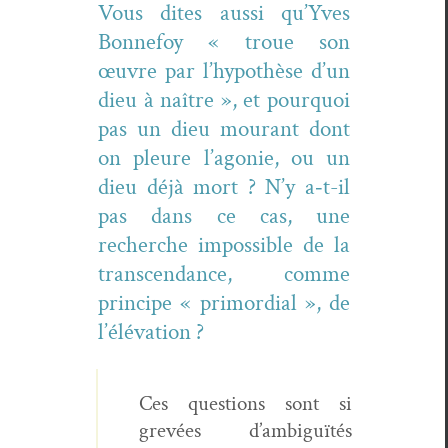
Vous dites aus­si qu’Yves
Bon­nefoy « troue son
œuvre par l’hypothèse d’un
dieu à naître », et pourquoi
pas un dieu mourant dont
on pleure l’agonie, ou un
dieu déjà mort ? N’y a‑t-il
pas dans ce cas, une
recherche impos­si­ble de la
tran­scen­dance, comme
principe « pri­mor­dial », de
l’élévation ?
Ces ques­tions sont si
grevées d’ambiguïtés