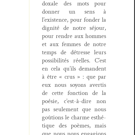
doxale des mots pour
don­ner un sens à
l’existence, pour fonder la
dig­nité de notre séjour,
pour ren­dre aux hommes
et aux femmes de notre
temps de détresse leurs
pos­si­bil­ités réelles. C’est
en cela qu’ils deman­dent
à être « crus » : que par
eux nous soyons aver­tis
de cette fonc­tion de la
poésie, c’est-à-dire non
pas seule­ment que nous
goû­tions le charme esthé­
tique des poèmes, mais
que nous nous enga­gions