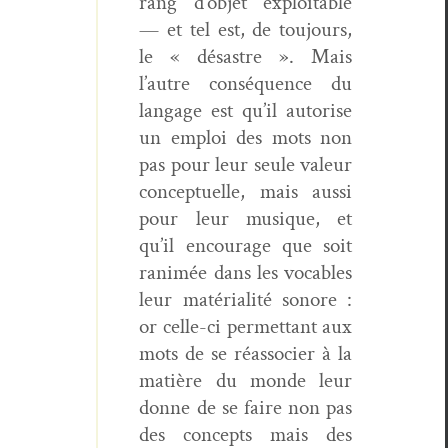
rang d’objet exploitable
— et tel est, de tou­jours,
le « désas­tre ». Mais
l’autre con­séquence du
lan­gage est qu’il autorise
un emploi des mots non
pas pour leur seule valeur
con­ceptuelle, mais aus­si
pour leur musique, et
qu’il encour­age que soit
ran­imée dans les voca­bles
leur matéri­al­ité sonore :
or celle-ci per­me­t­tant aux
mots de se réas­soci­er à la
matière du monde leur
donne de se faire non pas
des con­cepts mais des