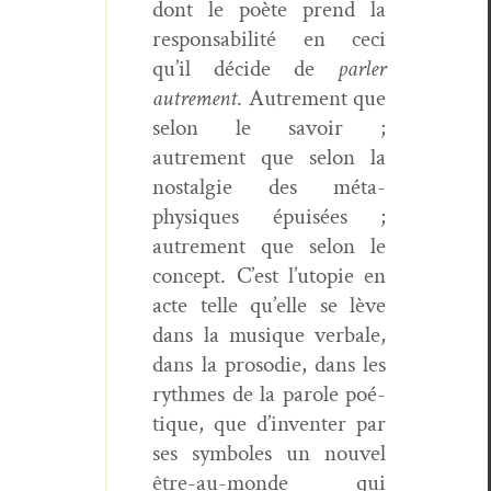
dont le poète prend la
respon­s­abil­ité en ceci
qu’il décide de
par­ler
autrement
. Autrement que
selon le savoir ;
autrement que selon la
nos­tal­gie des méta­
physiques épuisées ;
autrement que selon le
con­cept. C’est l’utopie en
acte telle qu’elle se lève
dans la musique ver­bale,
dans la prosodie, dans les
rythmes de la parole poé­
tique, que d’inventer par
ses sym­bol­es un nou­v­el
être-au-monde qui