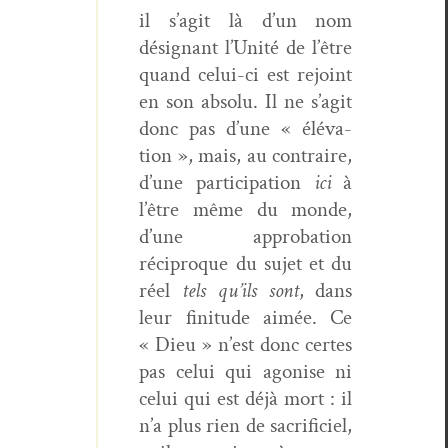
il s’agit là d’un nom
désig­nant l’Unité de l’être
quand celui-ci est rejoint
en son absolu. Il ne s’agit
donc pas d’une « élé­va­
tion », mais, au con­traire,
d’une par­tic­i­pa­tion
ici
à
l’être même du monde,
d’une appro­ba­tion
réciproque du sujet et du
réel
tels qu’ils sont
, dans
leur fini­tude aimée. Ce
« Dieu » n’est donc certes
pas celui qui ago­nise ni
celui qui est déjà mort : il
n’a plus rien de sac­ri­fi­ciel,