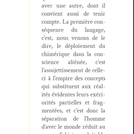
avec une autre, dont il
con­vient aus­si de tenir
compte. La pre­mière con­
séquence du lan­gage,
c’est, nous venons de le
dire, le déploiement du
chimérique dans la con­
science aliénée, c’est
l’assujettissement de celle-
ci à l’empire des con­cepts
qui sub­stituent aux réal­
ités évi­dentes leurs exéri­
or­ités par­tielles et frag­
men­tées, et c’est donc la
sépa­ra­tion de l’homme
d’avec le monde réduit au