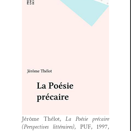
Jérôme Thélot,
La Poésie pré­caire
(Per­spec­tives lit­téraires)
, PUF, 1997,