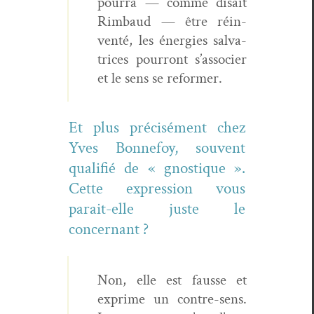
pour­ra — comme dis­ait
Rim­baud — être réin­
ven­té, les éner­gies sal­va­
tri­ces pour­ront s’associer
et le sens se reformer.
Et plus pré­cisé­ment chez
Yves Bon­nefoy, sou­vent
qual­i­fié de « gnos­tique ».
Cette expres­sion vous
parait-elle juste le
concernant ?
Non, elle est fausse et
exprime un con­tre-sens.