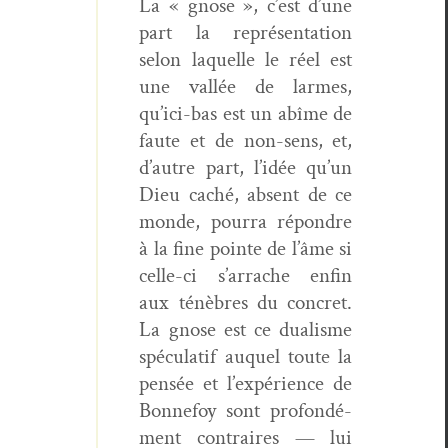
La « gnose », c’est d’une
part la représen­ta­tion
selon laque­lle le réel est
une val­lée de larmes,
qu’ici-bas est un abîme de
faute et de non-sens, et,
d’autre part, l’idée qu’un
Dieu caché, absent de ce
monde, pour­ra répon­dre
à la fine pointe de l’âme si
celle-ci s’arrache enfin
aux ténèbres du con­cret.
La gnose est ce dual­isme
spécu­latif auquel toute la
pen­sée et l’expérience de
Bon­nefoy sont pro­fondé­
ment con­traires — lui