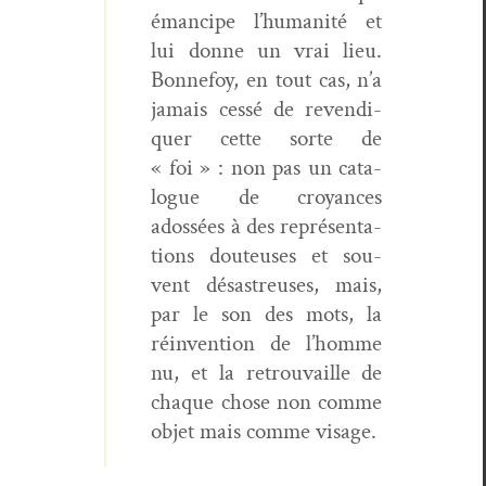
émancipe l’humanité et
lui donne un vrai lieu.
Bon­nefoy, en tout cas, n’a
jamais cessé de revendi­
quer cette sorte de
« foi » : non pas un cat­a­
logue de croy­ances
adossées à des représen­ta­
tions dou­teuses et sou­
vent désas­treuses, mais,
par le son des mots, la
réin­ven­tion de l’homme
nu, et la retrou­vaille de
chaque chose non comme
objet mais comme visage.