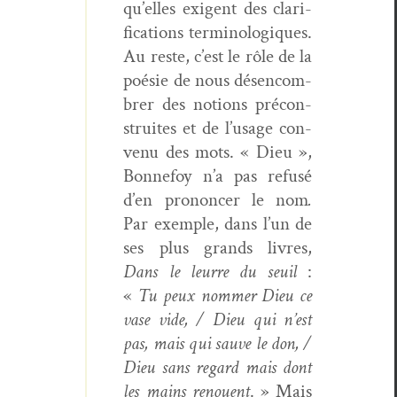
qu’elles exi­gent des clar­i­
fi­ca­tions ter­mi­nologiques.
Au reste, c’est le rôle de la
poésie de nous désen­com­
br­er des notions pré­con­
stru­ites et de l’usage con­
venu des mots. « Dieu »,
Bon­nefoy n’a pas refusé
d’en pronon­cer le nom
.
Par exem­ple, dans l’un de
ses plus grands livres,
Dans le leurre du seuil
:
«
Tu peux nom­mer Dieu ce
vase vide, / Dieu qui n’est
pas, mais qui sauve le don, /
Dieu sans regard mais dont
les mains renouent
. » Mais