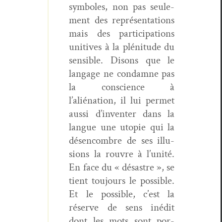
sym­bol­es, non pas seule­
ment des représen­ta­tions
mais des par­tic­i­pa­tions
uni­tives à la pléni­tude du
sen­si­ble. Dis­ons que le
lan­gage ne con­damne pas
la con­science à
l’aliénation, il lui per­met
aus­si d’inventer dans la
langue une utopie qui la
désen­com­bre de ses illu­
sions la rou­vre à l’unité.
En face du « désas­tre », se
tient tou­jours le pos­si­ble.
Et le pos­si­ble, c’est la
réserve de sens inédit
dont les mots sont por­