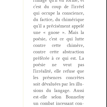
l’image qu’il en forme, et
c’est du coup de l’irréel
qui occupe la con­science,
du fac­tice, du chimérique
qu’il a pré­cisé­ment appelé
une « gnose ». Mais la
poésie, c’est ce qui lutte
con­tre cette chimère,
con­tre cette abstrac­tion
préférée à ce qui est. La
poésie ne veut pas
l’irréalité, elle refuse que
les présences con­crètes
soit déval­uées par les illu­
sions du lan­gage. Aus­si
est-elle selon Bon­nefoy
un com­bat inces­sant con­