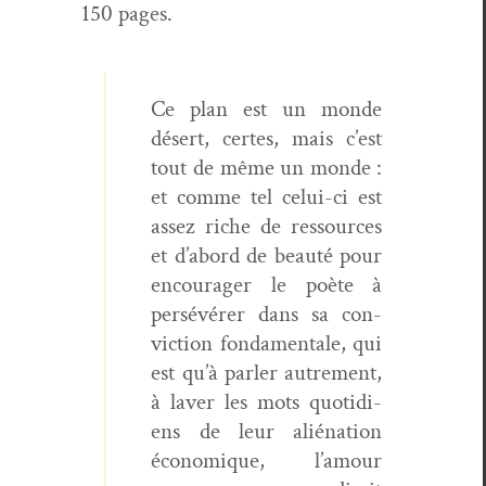
150 pages.
Ce plan est un monde
désert, certes, mais c’est
tout de même un monde :
et comme tel celui-ci est
assez riche de ressources
et d’abord de beauté pour
encour­ager le poète à
per­sévér­er dans sa con­
vic­tion fon­da­men­tale, qui
est qu’à par­ler autrement,
à laver les mots quo­ti­di­
ens de leur alié­na­tion
économique, l’amour