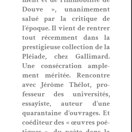
Dou­ve », unanime­ment
salué par la cri­tique de
l’époque. Il vient de ren­tr­er
tout récem­ment dans la
pres­tigieuse col­lec­tion de la
Pléi­ade, chez Gal­li­mard.
Une con­sécra­tion ample­
ment méritée. Ren­con­tre
avec Jérôme Thélot, pro­
fesseur des uni­ver­sités,
essay­iste, auteur d’une
quar­an­taine d’ouvrages. Et
coédi­teur des « œuvres poé­
tiques », du poète dans la