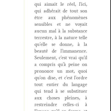
qui aimait le réel, l’ici,
qui adhérait de tout son
être aux phénomènes
sen­si­bles et ne voy­ait
aucun mal à la sub­stance
ter­restre, à la nature telle
qu’elle se donne, à la
beauté de l’immanence.
Seule­ment, c’est vrai qu’il
a com­pris qu’à peine on
prononce un mot, quoi
qu’on dise, et c’est l’ordre
tout entier du lan­gage
qui tend à se sub­stituer
aux choses pleines, à
restrein­dre celles-ci à