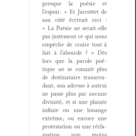
presque la poésie et
l’espoir. » Et Jac­cot­tet de
son côté écrivait ceci :
« La Poésie ne serait-elle
pas juste­ment ce qui nous
empêche de croire tout à
fait à l’absurde ? » Dès
lors que la parole poé­
tique ne se con­naît plus
de des­ti­nataire tran­scen­
dant, son adresse à autrui
ne passe plus par aucune
divinité, et si une plainte
infinie ou une louange
extrême, ou encore une
protes­ta­tion ou une récla­
ma­tion non moins