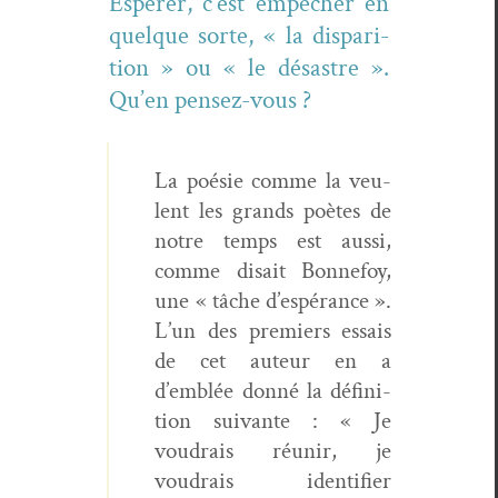
Espér­er, c’est empêch­er en
quelque sorte, « la dis­pari­
tion » ou « le désas­tre ».
Qu’en pensez-vous ?
La poésie comme la veu­
lent les grands poètes de
notre temps est aus­si,
comme dis­ait Bon­nefoy,
une « tâche d’espérance ».
L’un des pre­miers essais
de cet auteur en a
d’emblée don­né la déf­i­ni­
tion suiv­ante : « Je
voudrais réu­nir, je
voudrais iden­ti­fi­er