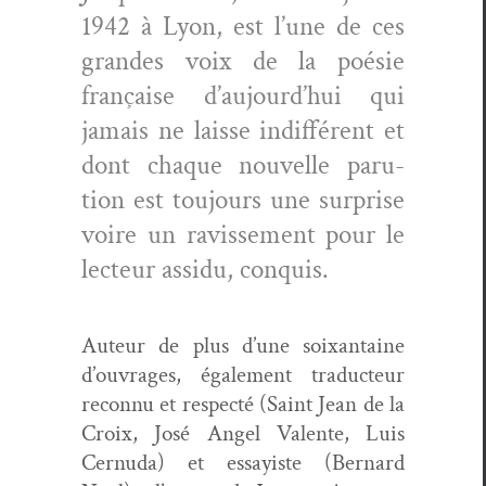
1942 à Lyon, est l’une de ces
grandes voix de la poésie
française d’aujourd’hui qui
jamais ne laisse indif­férent et
dont chaque nou­velle paru­
tion est tou­jours une sur­prise
voire un ravisse­ment pour le
lecteur assidu, conquis.
Auteur de plus d’une soix­an­taine
d’ouvrages, égale­ment tra­duc­teur
recon­nu et respec­té (Saint Jean de la
Croix, José Angel Valente, Luis
Cer­nu­da) et essay­iste (Bernard