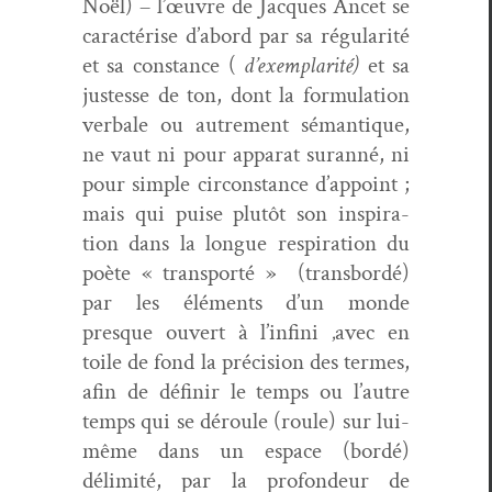
Noël) – l’œuvre de Jacques Ancet se
car­ac­térise d’abord par sa régu­lar­ité
et sa con­stance (
d’exemplarité)
et sa
justesse de ton, dont la for­mu­la­tion
ver­bale ou autrement séman­tique,
ne vaut ni pour appa­rat suran­né, ni
pour sim­ple cir­con­stance d’appoint ;
mais qui puise plutôt son inspi­ra­
tion dans la longue res­pi­ra­tion du
poète « trans­porté »
(trans­bor­dé)
par les élé­ments d’un monde
presque ouvert à l’infini ‚avec en
toile de fond la pré­ci­sion des ter­mes,
afin de définir le temps ou l’autre
temps qui se déroule (roule) sur lui-
même dans un espace (bor­dé)
délim­ité, par la pro­fondeur de