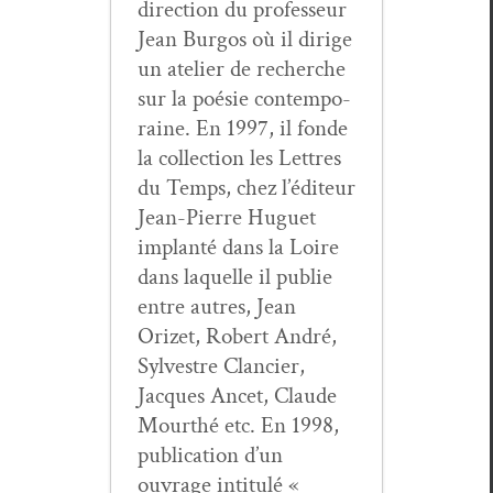
direc­tion du pro­fesseur
Jean Bur­gos où il dirige
un ate­lier de recherche
sur la poésie con­tem­po­
raine. En 1997, il fonde
la col­lec­tion les Let­tres
du Temps, chez l’éditeur
Jean-Pierre Huguet
implan­té dans la Loire
dans laque­lle il pub­lie
entre autres, Jean
Orizet, Robert André,
Sylvestre Clanci­er,
Jacques Ancet, Claude
Mourthé etc. En 1998,
pub­li­ca­tion d’un
ouvrage inti­t­ulé «