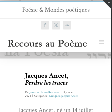
Passer
Poésie & Mondes poétiques
au
contenu
Facebook
X
SoundCloud
Jacques Ancet,
Perdre les traces
Par
Jean-Luc Favre-Reymond
|
3 janvier
2022
|
Catégories :
Critiques
,
Jacques Ancet
Jacques Ancet, né un 14 juil­let