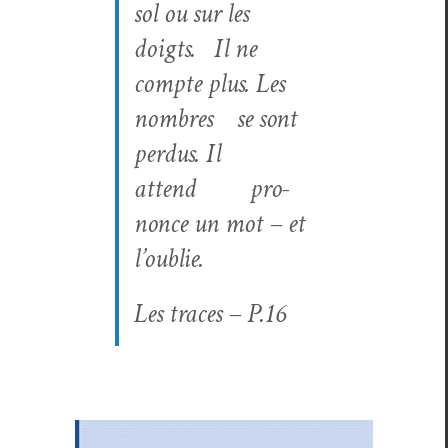
sol ou sur les
doigts.
Il ne
compte plus. Les
nom­bres
se sont
per­dus. Il
attend
pro-
nonce un mot – et
l’oublie.
Les traces – P.16