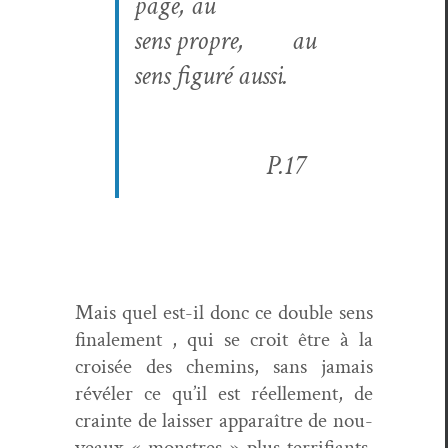
page, au
sens pro­pre,
au
sens fig­uré aussi.
P.17
Mais quel est-il donc ce dou­ble sens
finale­ment , qui se croit être à la
croisée des chemins, sans jamais
révéler ce qu’il est réelle­ment, de
crainte de laiss­er appa­raître de nou­
veaux « mon­stres » plus ter­ri­fi­ants,