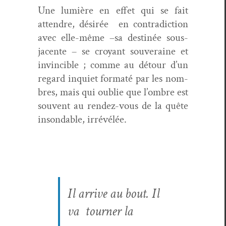
Une lumière en effet qui se fait
atten­dre, désirée
en con­tra­dic­tion
avec elle-même –sa des­tinée sous-
jacente – se croy­ant sou­veraine et
invin­ci­ble ; comme au détour d’un
regard inqui­et for­maté par les nom­
bres, mais qui oublie que l’ombre est
sou­vent au ren­dez-vous de la quête
insond­able, irrévélée.
Il arrive au bout. Il
va
tourn­er la