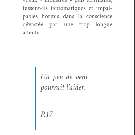
fussent-ils fan­toma­tiques et impal­
pa­bles hormis dans la con­science
dévastée par une trop longue
attente.
Un peu de vent
pour­rait l’aider.
P.17