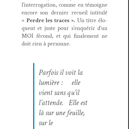
l’interrogation, comme en témoigne
encore son dernier recueil inti­t­ulé
«
Per­dre les traces ».
Un titre élo­
quent et juste pour s’enquérir d’un
MOI fécond, et qui finale­ment ne
doit rien à personne.
Par­fois il voit la
lumière :
elle
vient sans qu’il
l’attende.
Elle est
là sur une feuille,
sur le