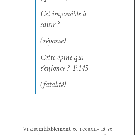
Cet impos­si­ble à
saisir ?
(réponse)
Cette épine qui
s’enfonce ? P.145
(fatal­ité)
Vraisem­blable­ment ce recueil- là se