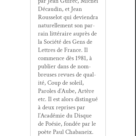
par Jean Guirec, Michel
Décaudin, et Jean
Rous­selot qui devien­dra
naturelle­ment son par­
rain lit­téraire auprès de
la Société des Gens de
Let­tres de France. Il
com­mence dès 1981, à
pub­li­er dans de nom­
breuses revues de qual­
ité, Coup de soleil,
Paroles d’Aube, Artère
etc. Il est alors dis­tin­gué
à deux repris­es par
l’Académie du Disque
de Poésie, fondée par le
poète Paul Cha­baneix.