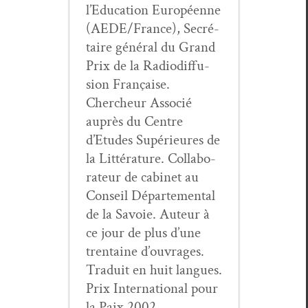
l’Education Européenne
(AEDE/France), Secré­
taire général du Grand
Prix de la Radiod­if­fu­
sion Française.
Chercheur Asso­cié
auprès du Cen­tre
d’Etudes Supérieures de
la Lit­téra­ture. Col­lab­o­
ra­teur de cab­i­net au
Con­seil Départe­men­tal
de la Savoie. Auteur à
ce jour de plus d’une
trentaine d’ouvrages.
Traduit en huit langues.
Prix Inter­na­tion­al pour
la Paix 2002