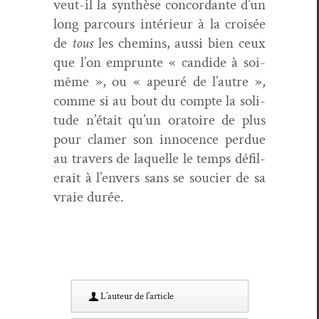
veut-il la syn­thèse con­cor­dante d’un
long par­cours intérieur à la croisée
de
tous
les chemins, aus­si bien ceux
que l’on emprunte « can­dide à soi-
même », ou « apeuré de l’autre »,
comme si au bout du compte la soli­
tude n’était qu’un ora­toire de plus
pour clamer son inno­cence per­due
au tra­vers de laque­lle le temps défil­
erait à l’envers sans se souci­er de sa
vraie durée.
L’au­teur de l’article