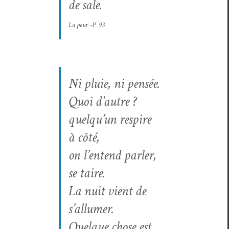
de sale.
La peur
‑P. 93
Ni pluie, ni pen­sée.
Quoi d’autre ?
quelqu’un respire
à côté,
on l’entend par­ler,
se taire.
La nuit vient de
s’allumer.
Quelque chose est