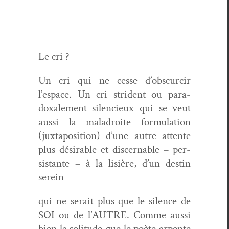
Le cri ?
Un cri qui ne cesse d’obscurcir
l’espace. Un cri stri­dent ou para­
doxale­ment silen­cieux qui se veut
aus­si la mal­adroite for­mu­la­tion
(jux­ta­po­si­tion) d’une autre attente
plus désir­able et dis­cern­able – per­
sis­tante – à la lisière, d’un des­tin
serein
qui ne serait plus que le silence de
SOI ou de l’AUTRE. Comme aus­si
bien la soli­tude que le poète arpente