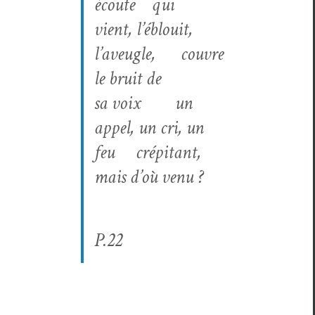
écoute
qui
vient, l’éblouit,
l’aveugle,
cou­vre
le bruit de
sa voix
un
appel, un cri, un
feu
crépi­tant,
mais d’où venu ?
P.22