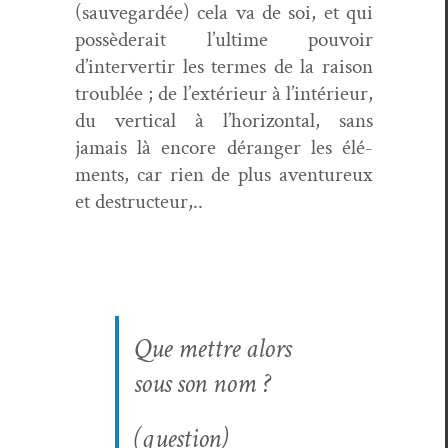
(sauve­g­ardée) cela va de soi, et qui
pos­sèderait l’ultime pou­voir
d’intervertir les ter­mes de la rai­son
trou­blée ; de l’extérieur à l’intérieur,
du ver­ti­cal à l’horizontal, sans
jamais là encore déranger les élé­
ments, car rien de plus aven­tureux
et destructeur,..
Que met­tre alors
sous son nom ?
(ques­tion)