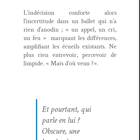
L’indécision con­forte alors
l’incertitude dans un bal­let qui n’a
rien d’anodin ; « un appel, un cri,
un feu »
mar­quant les dif­férences,
ampli­fi­ant les écueils exis­tants. Ne
plus rien entrevoir, percevoir de
limpi­de. « Mais d’où venu ?».
Et pour­tant, qui
par­le en lui ?
Obscure, une