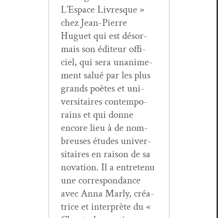
L’Espace Livresque »
chez Jean-Pierre
Huguet qui est désor­
mais son édi­teur offi­
ciel, qui sera unanime­
ment salué par les plus
grands poètes et uni­
ver­si­taires con­tem­po­
rains et qui donne
encore lieu à de nom­
breuses études uni­ver­
si­taires en rai­son de sa
nova­tion. Il a entretenu
une cor­re­spon­dance
avec Anna Marly, créa­
trice et inter­prète du «