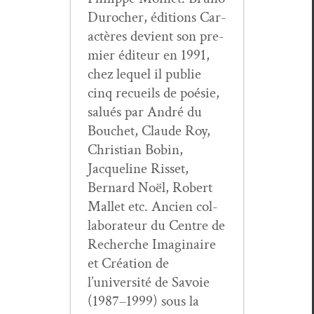
Durocher, édi­tions Car­
ac­tères devient son pre­
mier édi­teur en 1991,
chez lequel il pub­lie
cinq recueils de poésie,
salués par André du
Bouchet, Claude Roy,
Chris­t­ian Bobin,
Jacque­line Ris­set,
Bernard Noël, Robert
Mal­let etc. Ancien col­
lab­o­ra­teur du Cen­tre de
Recherche Imag­i­naire
et Créa­tion de
l’université de Savoie
(1987–1999) sous la