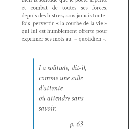
et com­bat de toutes ses forces,
depuis des lus­tres, sans jamais toute­
fois
per­ver­tir « la courbe de la vie »
qui lui est hum­ble­ment offerte pour
exprimer ses mots au
– quo­ti­di­en -.
La soli­tude, dit-il,
comme une salle
d’attente
où atten­dre sans
savoir.
p.
63