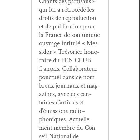
Chants des par­ti­sans »
qui lui a rétrocédé les
droits de repro­duc­tion
et de pub­li­ca­tion pour
la France de son unique
ouvrage inti­t­ulé « Mes­
si­dor » Tré­sori­er hon­o­
raire du PEN CLUB
français. Col­lab­o­ra­teur
ponctuel dans de nom­
breux jour­naux et mag­
a­zines, avec des cen­
taines d’articles et
d’émissions radio­
phoniques. Actuelle­
ment mem­bre du Con­
seil Nation­al de