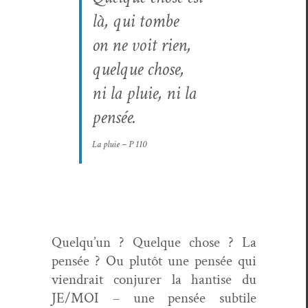
là, qui tombe
on ne voit rien,
quelque chose,
ni la pluie, ni la
pensée.
La pluie
– P 110
Quelqu’un ? Quelque chose ? La
pen­sée ? Ou plutôt une pen­sée qui
viendrait con­jur­er la han­tise du
JE/MOI – une pen­sée sub­tile