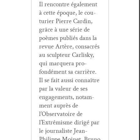
Il ren­con­tre égale­ment
à cette époque, le cou­
turi­er Pierre Cardin,
grâce à une série de
poèmes pub­liés dans la
revue Artère, con­sacrés
au sculp­teur Carlisky,
qui mar­quera pro­
fondé­ment sa car­rière.
Il se fait aus­si con­naître
par la valeur de ses
engage­ments, notam­
ment auprès de
l’Observatoire de
l’Extrémisme dirigé par
le jour­nal­iste Jean-
Philippe Moinet. Bruno