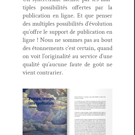
ti­ples pos­si­bil­ités offertes par la
pub­li­ca­tion en ligne. Et que penser
des mul­ti­ples pos­si­bil­ités d’évo­lu­tion
qu’of­fre le sup­port de pub­li­ca­tion en
ligne ! Nous ne sommes pas au bout
des éton­nements c’est cer­tain, quand
on voit l’o­rig­i­nal­ité au ser­vice d’une
qual­ité qu’au­cune faute de goût ne
vient contrarier.