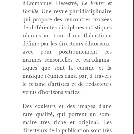
d’Em­manuel Deses­tré,
Le Ven­tre et
l’or­eille
. Une revue pluridis­ci­plinaire
qui pro­pose des ren­con­tres croisées
de dif­férentes dis­ci­plines artis­tiques
réu­nies au tour d’une thé­ma­tique
définie par les directeurs édi­to­ri­aux,
avec pour posi­tion­nement ces
mannes sen­sorielles et par­a­dig­ma­
tiques que sont la cui­sine et la
musique réu­nies dans, par, à tra­vers
le prisme d’artistes et de rédac­teurs
venus d’hori­zons variés.
Des couleurs et des images d’une
rare qual­ité, qui por­tent un som­
maire très riche et orig­i­nal. Les
directeurs de la pub­li­ca­tion sont très