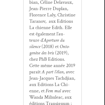
bian, Céline Delavaux,
Jean-Pierre Duplan,
Flo­rence Laly, Chris­tine
Tara­nov, aux Edi­tions
La chi­enne Edith. Elle
est égale­ment l’au­
teure d’
Aper­ture du
silence
(2018) et
Onto­
genèse des bris
(2019),
chez PhB Edi­tions.
Cette même année 2019
paraît
A part l’élan
, avec
Jean-Jacques Tachd­jian,
aux Edi­tions La Chi­
enne, et
Fem mal
avec
Wan­da Mihuleac, aux
édi­tions Tran­signum ;