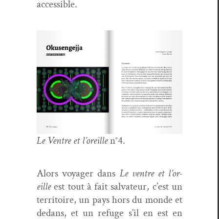
accessible.
Le Ven­tre et l’or­eille
n°4.
Alors voy­ager dans
Le ven­tre et l’or­
eille
est tout à fait sal­va­teur, c’est un
ter­ri­toire, un pays hors du monde et
dedans, et un refuge s’il en est en