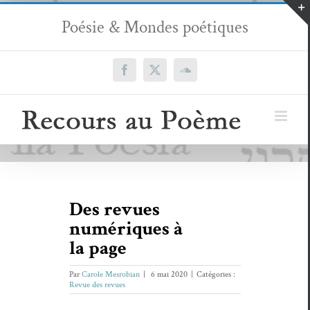
Passer
Poésie & Mondes poétiques
au
contenu
Facebook
X
SoundCloud
Des revues
numériques à
la page
Par
Carole Mesrobian
|
6 mai 2020
|
Catégories :
Revue des revues