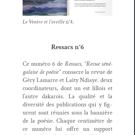
Le Ven­tre et l’or­eille
n°4.
Ressacs n°6
Ce numéro 6 de
Ressacs, “Revue séné­
galaise de poésie”
con­sacre la revue de
Géry Lamarre et Laî­ty Ndi­aye. deux
coor­di­na­teurs, dont un est lil­lois et
l’autre dakarois. La qual­ité et la
diver­sité des pub­li­ca­tions qui y fig­
urent sont réu­nies sous la ban­nière
de la poésie. Chaque cen­timètre de
ce numéro lui offre un sup­port