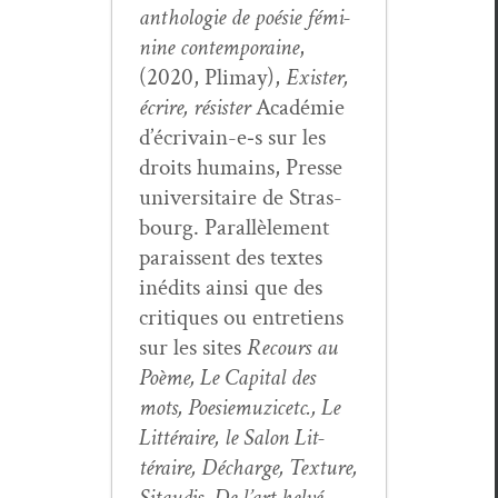
antholo­gie de poésie fémi­
nine con­tem­po­raine
,
(2020, Pli­may),
Exis­ter,
écrire, résis­ter
Académie
d’écrivain-e‑s sur les
droits humains, Presse
uni­ver­si­taire de Stras­
bourg. Par­al­lèle­ment
parais­sent des textes
inédits ain­si que des
cri­tiques ou entre­tiens
sur les sites
Recours au
Poème, Le Cap­i­tal des
mots, Poe­siemuz­icetc., Le
Lit­téraire, le Salon Lit­
téraire, Décharge, Tex­ture,
Sitaud­is, De l’art helvé­