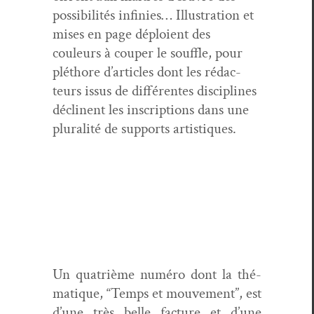
pos­si­bil­ités infinies… Illus­tra­tion et
mis­es en page déploient des
couleurs à couper le souf­fle, pour
pléthore d’ar­ti­cles dont les rédac­
teurs issus de dif­férentes dis­ci­plines
décli­nent les inscrip­tions dans une
plu­ral­ité de sup­ports artistiques.
Un qua­trième numéro dont la thé­
ma­tique, “Temps et mou­ve­ment”, est
d’une très belle fac­ture et d’une