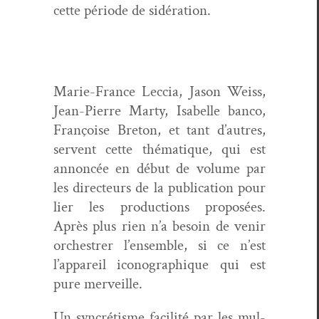
cette péri­ode de sidération.
Marie-France Lec­cia, Jason Weiss,
Jean-Pierre Mar­ty, Isabelle ban­co,
Françoise Bre­ton, et tant d’autres,
ser­vent cette thé­ma­tique, qui est
annon­cée en début de vol­ume par
les directeurs de la pub­li­ca­tion pour
lier les pro­duc­tions pro­posées.
Après plus rien n’a besoin de venir
orchestr­er l’ensem­ble, si ce n’est
l’ap­pareil icono­graphique qui est
pure merveille.
Un syn­crétisme facil­ité par les mul­