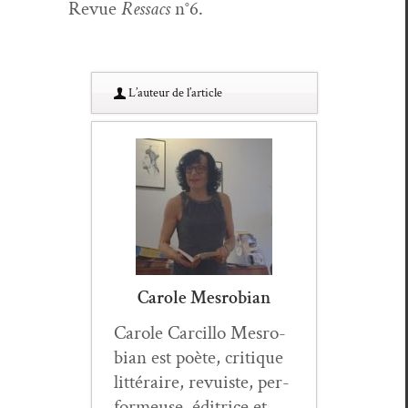
Revue
Ressacs
n°6.
L’au­teur de l’article
Carole Mesrobian
Car­ole Car­cil­lo Mes­ro­
bian est poète, cri­tique
lit­téraire, revuiste, per­
formeuse, éditrice et