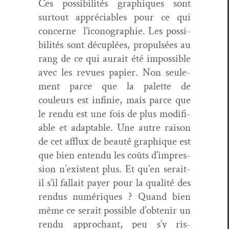
Ces pos­si­bil­ités graphiques sont
surtout appré­cia­bles pour ce qui
con­cerne l’i­cono­gra­phie. Les pos­si­
bil­ités sont décu­plées, propul­sées au
rang de ce qui aurait été impos­si­ble
avec les revues papi­er. Non seule­
ment parce que la palette de
couleurs est infinie, mais parce que
le ren­du est une fois de plus mod­i­fi­
able et adapt­able. Une autre rai­son
de cet afflux de beauté graphique est
que bien enten­du les coûts d’im­pres­
sion n’ex­is­tent plus. Et qu’en serait-
il s’il fal­lait pay­er pour la qual­ité des
ren­dus numériques ? Quand bien
même ce serait pos­si­ble d’obtenir un
ren­du approchant, peu s’y ris­