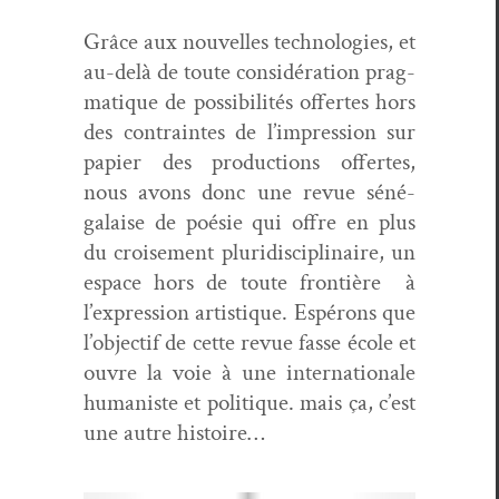
Grâce aux nou­velles tech­nolo­gies, et
au-delà de toute con­sid­éra­tion prag­
ma­tique de pos­si­bil­ités offertes hors
des con­traintes de l’im­pres­sion sur
papi­er des pro­duc­tions offertes,
nous avons donc une revue séné­
galaise de poésie qui offre en plus
du croise­ment pluridis­ci­plinaire, un
espace hors de toute fron­tière à
l’ex­pres­sion artis­tique. Espérons que
l’ob­jec­tif de cette revue fasse école et
ouvre la voie à une inter­na­tionale
human­iste et poli­tique. mais ça, c’est
une autre histoire…