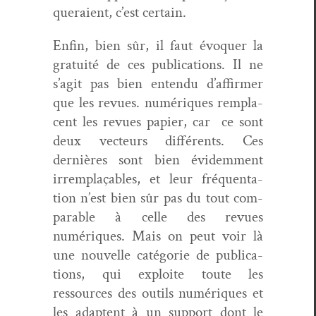
queraient, c’est certain.
Enfin, bien sûr, il faut évo­quer la
gra­tu­ité de ces pub­li­ca­tions. Il ne
s’ag­it pas bien enten­du d’af­firmer
que les revues. numériques rem­pla­
cent les revues papi­er, car ce sont
deux vecteurs dif­férents. Ces
dernières sont bien évidem­ment
irrem­plaçables, et leur fréquen­ta­
tion n’est bien sûr pas du tout com­
pa­ra­ble à celle des revues
numériques. Mais on peut voir là
une nou­velle caté­gorie de pub­li­ca­
tions, qui exploite toute les
ressources des out­ils numériques et
les adaptent à un sup­port dont le