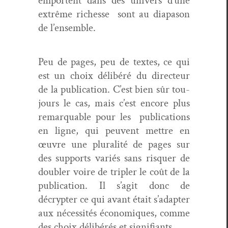
empor­tent dans des univers d’une
extrême richesse sont au dia­pa­son
de l’ensemble.
Peu de pages, peu de textes, ce qui
est un choix délibéré du directeur
de la pub­li­ca­tion. C’est bien sûr tou­
jours le cas, mais c’est encore plus
remar­quable pour les pub­li­ca­tions
en ligne, qui peu­vent met­tre en
œuvre une plu­ral­ité de pages sur
des sup­ports var­iés sans ris­quer de
dou­bler voire de tripler le coût de la
pub­li­ca­tion. Il s’ag­it donc de
décrypter ce qui avant était s’adapter
aux néces­sités économiques, comme
des choix délibérés et signifiants.