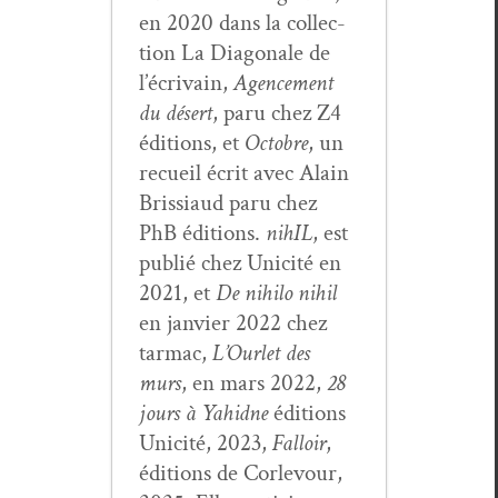
en 2020 dans la col­lec­
tion La Diag­o­nale de
l’écrivain,
Agence­ment
du désert
, paru chez Z4
édi­tions, et
Octo­bre
, un
recueil écrit avec Alain
Bris­si­aud paru chez
PhB édi­tions.
nihIL
, est
pub­lié chez Unic­ité en
2021, et
De nihi­lo nihil
en jan­vi­er 2022 chez
tar­mac,
L’Ourlet des
murs
, en mars 2022,
28
jours à Yahidne
édi­tions
Unic­ité, 2023,
Fal­loir
,
édi­tions de Cor­levour,