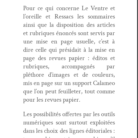
Pour ce qui con­cerne Le Ven­tre et
l’or­eille et Ressacs les som­maires
ain­si que la dis­po­si­tion des arti­cles
et rubriques énon­cés sont servis par
une mise en page usuelle, c’est à
dire celle qui présidait à la mise en
page des revues papi­er : édi­tos et
rubriques, accom­pa­g­nés par
pléthore d’im­ages et de couleurs,
mis en page sur un sup­port Calameo
que l’on peut feuil­leter, tout comme
pour les revues papier.
Les pos­si­bil­ités offertes par les out­ils
numériques sont surtout exploitées
dans les choix des lignes édi­to­ri­ales :