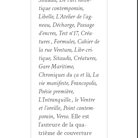
tique con­tem­po­rain,
Libelle, L’Atelier de l’ag­
neau, Décharge, Pas­sage
d’en­cres, Test n°17, Créa­
tures , For­mules, Cahi­er de
la rue Ven­tu­ra, Libr-cri­
tique, Sitaud­is, Créa­tures,
Gare Mar­itime,
Chroniques du ça et là, La
vie man­i­feste, Fran­copo­lis,
Poésie pre­mière,
L’Intranquille.
,
le Ven­tre
et l’or­eille
,
Point con­tem­
po­rain
,
Ver­so
. Elle est
l’auteure de la qua­
trième de cou­ver­ture