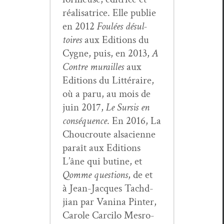
réal­isatrice. Elle pub­lie
en 2012
Foulées désul­
toires
aux Edi­tions du
Cygne, puis, en 2013,
A
Con­tre murailles
aux
Edi­tions du Lit­téraire,
où a paru, au mois de
juin 2017,
Le Sur­sis en
con­séquence
. En 2016, La
Chou­croute alsa­ci­enne
paraît aux Edi­tions
L’âne qui butine, et
Qomme ques­tions
, de et
à Jean-Jacques Tachd­
jian par Van­i­na Pin­ter,
Car­ole Car­ci­lo Mes­ro­