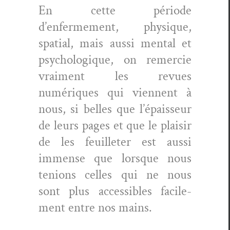
En cette péri­ode
d’enfermement, physique,
spa­tial, mais aus­si men­tal et
psy­chologique, on remer­cie
vrai­ment les revues
numériques qui vien­nent à
nous, si belles que l’épaisseur
de leurs pages et que le plaisir
de les feuil­leter est aus­si
immense que lorsque nous
tenions celles qui ne nous
sont plus acces­si­bles facile­
ment entre nos mains.