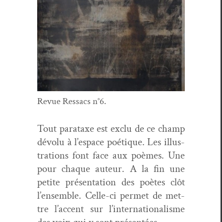
Revue Ressacs n°6.
Tout parataxe est exclu de ce champ
dévolu à l’e­space poé­tique. Les illus­
tra­tions font face aux poèmes. Une
pour chaque auteur. A la fin une
petite présen­ta­tion des poètes clôt
l’ensem­ble. Celle-ci per­met de met­
tre l’ac­cent sur l’in­ter­na­tion­al­isme