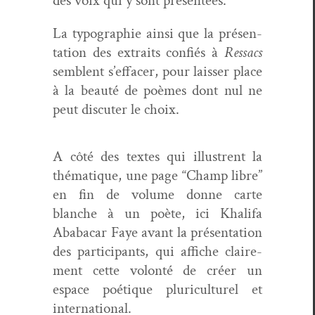
des voix qui y sont présentées.
La typogra­phie ain­si que la présen­
ta­tion des extraits con­fiés à
Ressacs
sem­blent s’ef­fac­er, pour laiss­er place
à la beauté de poèmes dont nul ne
peut dis­cuter le choix.
A côté des textes qui illus­trent la
thé­ma­tique, une page “Champ libre”
en fin de vol­ume donne carte
blanche à un poète, ici Khal­i­fa
Ababacar Faye avant la présen­ta­tion
des par­tic­i­pants, qui affiche claire­
ment cette volon­té de créer un
espace poé­tique pluri­cul­turel et
international.