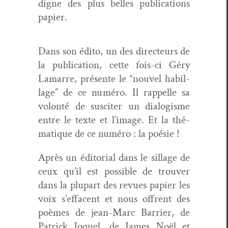
digne des plus belles pub­li­ca­tions
papier.
Dans son édi­to, un des directeurs de
la pub­li­ca­tion, cette fois-ci Géry
Lamarre, présente le “nou­v­el habil­
lage” de ce numéro. Il rap­pelle sa
volon­té de sus­citer un dial­o­gisme
entre le texte et l’im­age. Et la thé­
ma­tique de ce numéro : la poésie !
Après un édi­to­r­i­al dans le sil­lage de
ceux qu’il est pos­si­ble de trou­ver
dans la plu­part des revues papi­er les
voix s’ef­facent et nous offrent des
poèmes de jean-Marc Bar­ri­er, de
Patrick Joquel, de James Noël et