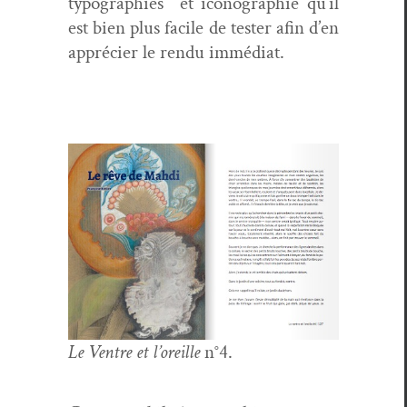
typogra­phies et icono­gra­phie qu’il
est bien plus facile de tester afin d’en
appréci­er le ren­du immédiat.
Le Ven­tre et l’or­eille
n°4.