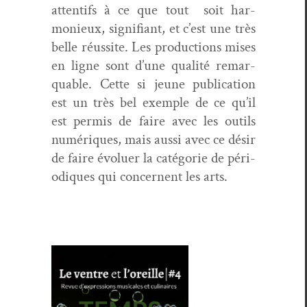
atten­tifs à ce que tout soit har­
monieux, sig­nifi­ant, et c’est une très
belle réus­site. Les pro­duc­tions mis­es
en ligne sont d’une qual­ité remar­
quable. Cette si jeune pub­li­ca­tion
est un très bel exem­ple de ce qu’il
est per­mis de faire avec les out­ils
numériques, mais aus­si avec ce désir
de faire évoluer la caté­gorie de péri­
odiques qui con­cer­nent les arts.