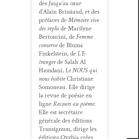
des
Jusqu’au cœur
d’Alain Bris­si­aud, et des
pré­faces de
Mémoire vive
des replis
de Mar­i­lyne
Bertonci­ni, de
Femme
con­serve
de Bluma
Finkel­stein, de
L’E­
tranger
de Salah Al
Ham­dani,
Le NOUS qui
nous habite
Chris­tiane
Somoneau. Elle dirige
la revue de poésie en
ligne
Recours au poème
.
Elle est secré­taire
générale des édi­tions
Tran­signum, dirige les
édi­tions Oxy­bia crées