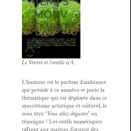
Le Ven­tre et l’or­eille
n°4.
L’hu­mour est le par­fum d’am­biance
qui pré­side à ce numéro et porte la
thé­ma­tique qui est déployée dans ce
syn­crétisme artis­tique et cul­turel, le
sous titre “
Vous allez déguster
” en
témoigne ! Les out­ils numériques
offrent aux maîtres d’œu­vre des