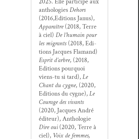
2025. Elle par­ticipe aux
antholo­gies
Dehors
(2016,Editions Janus),
Appa­raître
(2018, Terre
à ciel)
De l’hu­main pour
les migrants
(2018, Edi­
tions Jacques Fla­mand)
Esprit d’ar­bre
, (2018,
Edi­tions pourquoi
viens-tu si tard),
Le
Chant du cygne
, (2020,
Edi­tions du cygne),
Le
Courage des vivants
(2020, Jacques André
édi­teur), Antholo­gie
Dire oui
(2020, Terre à
ciel),
Voix de femmes,