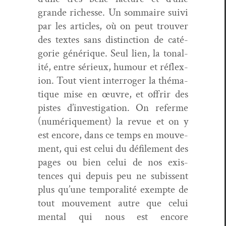
grande richesse. Un som­maire suivi
par les arti­cles, où on peut trou­ver
des textes sans dis­tinc­tion de caté­
gorie générique. Seul lien, la tonal­
ité, entre sérieux, humour et réflex­
ion. Tout vient inter­roger la thé­ma­
tique mise en œuvre, et offrir des
pistes d’in­ves­ti­ga­tion. On referme
(numérique­ment) la revue et on y
est encore, dans ce temps en mou­ve­
ment, qui est celui du défile­ment des
pages ou bien celui de nos exis­
tences qui depuis peu ne subis­sent
plus qu’une tem­po­ral­ité exempte de
tout mou­ve­ment autre que celui
men­tal qui nous est encore