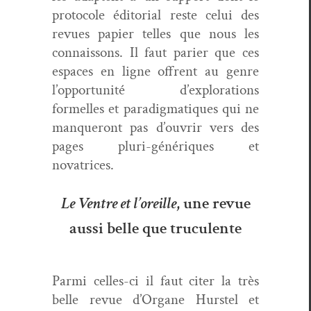
pro­to­cole édi­to­r­i­al reste celui des
revues papi­er telles que nous les
con­nais­sons. Il faut pari­er que ces
espaces en ligne offrent au genre
l’op­por­tu­nité d’ex­plo­rations
formelles et par­a­dig­ma­tiques qui ne
man­queront pas d’ou­vrir vers des
pages pluri-génériques et
novatrices.
Le Ventre et l’oreille
, une revue
aussi belle que truculente
Par­mi celles-ci il faut citer la très
belle revue d’Or­gane Hurs­tel et