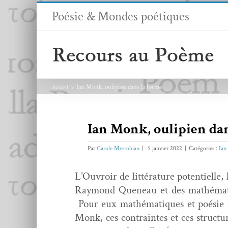
Passer
Poésie & Mondes poétiques
au
contenu
Ian Monk, oulipien dans la forme
Accueil
Ian Monk, oulipien da
Par
Carole Mesrobian
|
5 janvier 2022
|
Catégories :
Ian
L’Ouvroir de lit­téra­ture poten­tiell
Ray­mond Que­neau et des math­é­mati
Pour eux math­é­ma­tiques et poésie o
Monk, ces con­traintes et ces struc­t