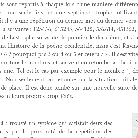
s sont repar­tis à chaque fois d’une manière dif­féren
 une seule fois, et une sep­tième stro­phe, util­isan
 Et il y a une répéti­tion du dernier mot du dernier vers 
est la suiv­ante : 123456, 615243, 364125, 532614, 45136
de la stro­phe suiv­ante, le pre­mier le deux­ième, et ain
 l’histoire de la poésie occi­den­tale, mais c’est Ray­
6 ? pourquoi pas 3 ou 4 ou 5 et cetera ? ». Il s’est vite
r tous le nom­bres, et sou­vent on retombe sur la sit­u­a­
 une. Tel est le cas par exem­ple pour le nom­bre 4, dont
 Non seule­ment on retombe sur la sit­u­a­tion ini­tiale
 de place. Il est donc tombé sur une nou­velle suite d
yant leurs pro­pres propriétés.
 a trou­vé un sys­tème qui sat­is­fait deux des
mais pas la prox­im­ité de la répéti­tion des