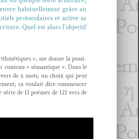
donc en quelque sorte arbi­traire,
n œuvre habituelle­ment grâce au
els pro­to­co­laires et active sa
riture. Quel est alors l’objectif
rith­mé­tiques », me donne la pos­si­
tur con­tenu « séman­tique ». Dans le
vers de x mots, un choix qui peut
e­ment, ça voulait dire com­mencer
e série de 11 poèmes de 121 vers de