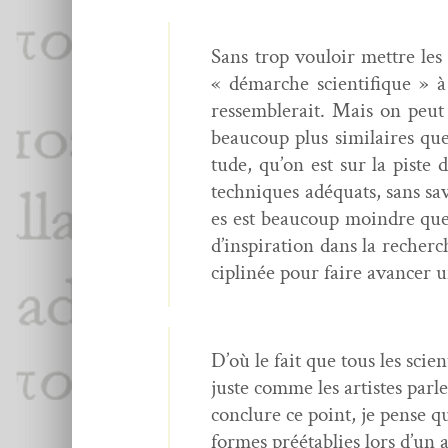
Sans trop vouloir met­tre le
« démarche sci­en­tifique » 
ressem­blerait. Mais on peut 
beau­coup plus sim­i­laires q
tude, qu’on est sur la piste d
tech­niques adéquats, sans sav
es est beau­coup moin­dre que 
d’inspiration dans la recherch
ci­plinée pour faire avancer u
D’où le fait que tous les sci­en
juste comme les artistes par­l
con­clure ce point, je pense que
formes préétablies lors d’un ac