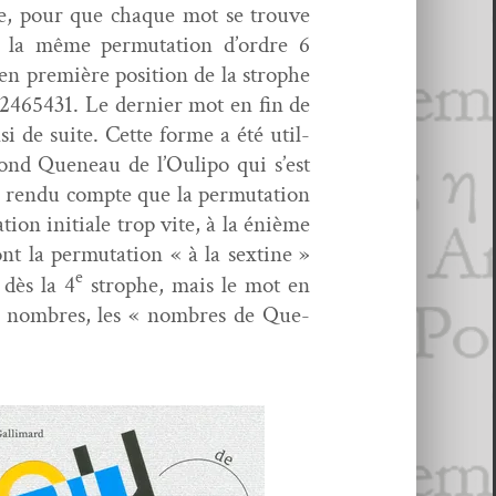
te, pour que chaque mot se trou­ve
t la même per­mu­ta­tion d’ordre 6
en pre­mière posi­tion de la stro­phe
2, 2465431. Le dernier mot en fin de
­si de suite. Cette forme a été util­
mond Que­neau de l’Oulipo qui s’est
 ren­du compte que la per­mu­ta­tion
tion ini­tiale trop vite, à la énième
 la per­mu­ta­tion « à la sex­tine »
e
 dès la 4
stro­phe, mais le mot en
e nom­bres, les « nom­bres de Que­