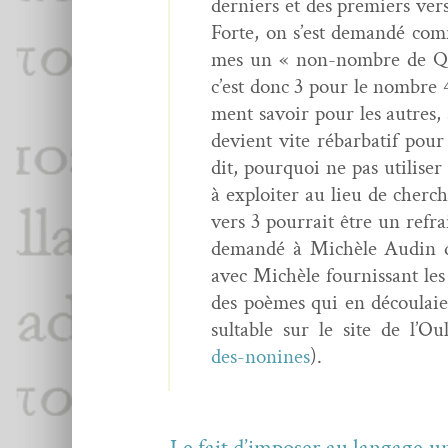
derniers et des pre­miers vers
Forte, on s’est demandé com­
mes un « non-nom­bre de Que­n
c’est donc 3 pour le nom­bre 
ment savoir pour les autres, 
devient vite rébar­batif pour
dit, pourquoi ne pas utilis­e
à exploiter au lieu de cherche
vers 3 pour­rait être un refrai
demandé à Michèle Audin de 
avec Michèle four­nissant les 
des poèmes qui en découlaient
sultable sur le site de l’O
des-nonines
).