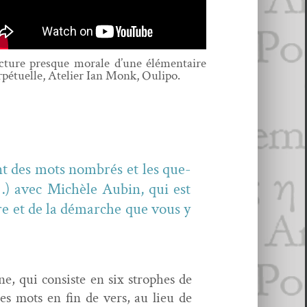
c­ture presque morale d’une élé­men­taire
r­pétuelle, Ate­lier Ian Monk, Oulipo.
ont des mots nom­brés et les que­
…) avec Michèle Aubin, qui est
vre et de la démarche que vous y
ne, qui con­siste en six stro­phes de
 les mots en fin de vers, au lieu de