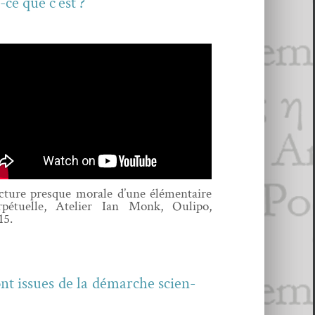
-ce que c’est ?
c­ture presque morale d’une élé­men­taire
r­pétuelle, Ate­lier Ian Monk, Oulipo,
15.
sont issues de la démarche sci­en­