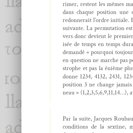
rimer, restent les mêmes mai
dans chaque posi­tion une et
redonnerait l’ordre ini­tiale.
suiv­ante. La per­mu­ta­tion 
vers donc devient le pre­mier 
isée de temps en temps durant
demandé « pourquoi tou­jours 
en ques­tion ne marche pas pou
stro­phe et pas la énième plus
donne 1234, 4132, 2431, 1234.
posi­tion 3 ne change jamais
neau » (1,2,3,5,6,9,11,14…), a
Par la suite, Jacques Roubaud
con­di­tions de la sex­tine, 