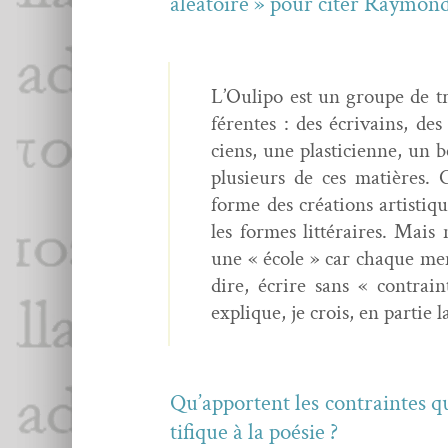
aléa­toire » pour citer Ray­mond
L’Oulipo est un groupe de tra­
férentes : des écrivains, des 
ciens, une plas­ti­ci­enne, u
plusieurs de ces matières. C
forme des créa­tions artis­ti
les formes lit­téraires. Ma
une « école » car chaque mem­
dire, écrire sans « con­trai
explique, je crois, en par­tie
Qu’apportent les con­traintes qui
tifique à la poésie ?