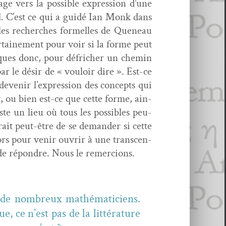
ge vers la pos­si­ble expres­sion d’une
el. C’est ce qui a guidé Ian Monk dans
 les recherch­es formelles de Que­neau
cer­taine­ment pour voir si la forme peut
fiques donc, pour défrich­er un chemin
ar le désir de « vouloir dire ». Est-ce
devenir l’expression des con­cepts qui
t, ou bien est-ce que cette forme, ain­
uste un lieu où tous les pos­si­bles peu­
serait peut-être de se deman­der si cette
lors pour venir ouvrir à une tran­scen­
é de répon­dre. Nous le remercions.
 de nom­breux math­é­mati­ciens.
e, ce n’est pas de la lit­téra­ture