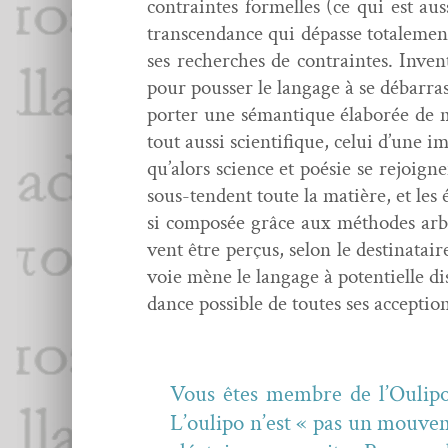
con­traintes formelles (ce qui est aus
tran­scen­dance qui dépasse totale­me
ses recherch­es de con­traintes. Inve
pour pouss­er le lan­gage à se débar­ras
porter une séman­tique élaborée de ma
tout aus­si sci­en­tifique, celui d’un
qu’alors sci­ence et poésie se rejoig
sous-ten­dent toute la matière, et les
si com­posée grâce aux méth­odes arbi­tr
vent être perçus, selon le des­ti­natair
voie mène le lan­gage à poten­tielle d
dance pos­si­ble de toutes ses accep­t
Vous êtes mem­bre de l’Oulipo (
L’oulipo n’est « pas un mou­ve­men