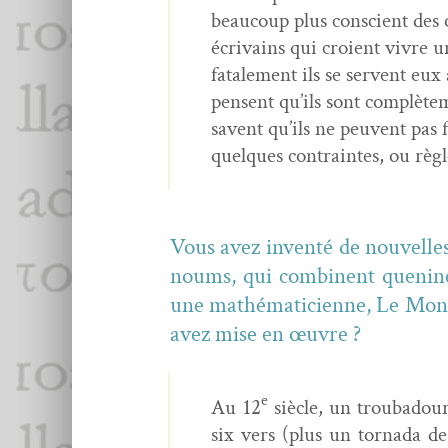
beau­coup plus con­scient des o
écrivains qui croient vivre u
fatale­ment ils se ser­vent eux 
pensent qu’ils sont com­plète­m
savent qu’ils ne peu­vent pas 
quelques con­traintes, ou règl
Vous avez inven­té de nou­velles
noums, qui com­bi­nent quenin
une math­é­mati­ci­enne, Le Mon
avez mise en œuvre ?
e
Au 12
siè­cle, un trou­ba­dou
six vers (plus un tor­na­da d