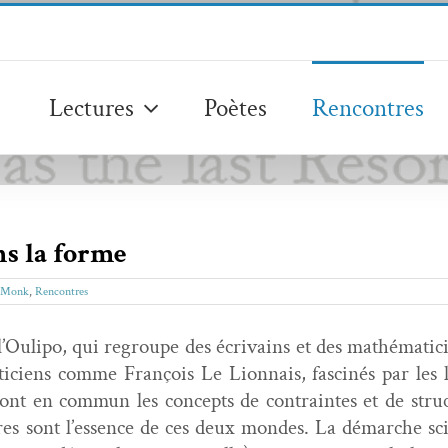
Lectures
Poètes
Rencontres
ns la forme
 Monk
,
Rencontres
e, l’Oulipo, qui regroupe des écrivains et des math­é­mati
­ciens comme François Le Lion­nais, fascinés par les li
nt en com­mun les con­cepts de con­traintes et de struc
ures sont l’essence de ces deux mon­des.
La démarche sci­e