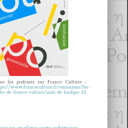
us les pod­casts sur France Cul­ture :
tps://www.franceculture.fr/emissions/les-
its-de-france-culture/nuit-de-loulipo-22