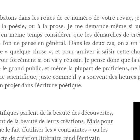
s bâtons dans les roues de ce numéro de votre revue, 
à la poésie, ou à la prose. Je me demande même si une 
en même temps con­sid­ér­er que les démarch­es de créa­t
ue l’on ne pense en général. Dans les deux cas, on a un v
e « quelque chose », et pour arriv­er à saisir cette chose,
oir for­cé­ment si on va y réus­sir. Je pense donc que la
le grand pub­lic, et même la plu­part de prati­ciens, ne 
e sci­en­tifique, juste comme il y a sou­vent des heures 
n pro­jet dans l’écriture poétique.
­tifiques par­lent de la beauté des décou­vertes,
ent de la beauté de leurs créa­tions. Mais pour
 le fait d’utiliser les « con­traintes » ou les
te de créa­tion lit­téraire rend l’écrivain