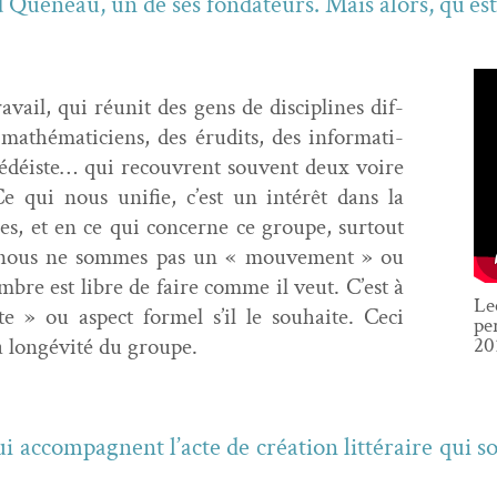
 Que­neau, un de ses fon­da­teurs. Mais alors, qu’est
vail, qui réu­nit des gens de dis­ci­plines dif­
math­é­mati­ciens, des éru­dits, des infor­mati­
n bédéiste… qui recou­vrent sou­vent deux voire
e qui nous uni­fie, c’est un intérêt dans la
ques, et en ce qui con­cerne ce groupe, surtout
is nous ne sommes pas un « mou­ve­ment » ou
bre est libre de faire comme il veut. C’est à
Le
nte » ou aspect formel s’il le souhaite. Ceci
pe
 la longévité du groupe.
20
 accom­pa­g­nent l’acte de créa­tion lit­téraire qui 