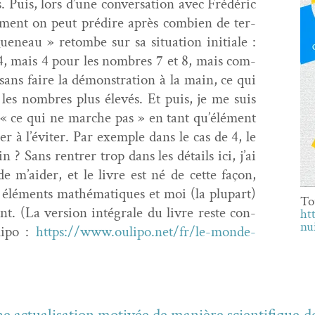
. Puis, lors d’une con­ver­sa­tion avec Frédéric
ment on peut prédire après com­bi­en de ter­
eau » retombe sur sa sit­u­a­tion ini­tiale :
4, mais 4 pour les nom­bres 7 et 8, mais com­
sans faire la démon­stra­tion à la main, ce qui
 les nom­bres plus élevés. Et puis, je me suis
r « ce qui ne marche pas » en tant qu’élément
r à l’éviter. Par exem­ple dans le cas de 4, le
n ? Sans ren­tr­er trop dans les détails ici, j’ai
m’aider, et le livre est né de cette façon,
élé­ments math­é­ma­tiques et moi (la plu­part)
To
. (La ver­sion inté­grale du livre reste con­
ht
nu
ulipo :
https://www.oulipo.net/fr/le-monde-