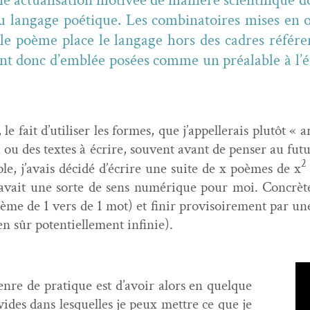
 actu­al­i­sa­tion motivée de manière sci­en­tifique 
u lan­gage poé­tique. Les com­bi­na­toires mis­es e
le poème place le lan­gage hors des cadres référen­ti
ent donc d’emblée posées comme un préal­able à l’éc
le fait d’utiliser les formes, que j’appellerais plutôt « a
e du ou des textes à écrire, sou­vent avant de penser au fu
2
ple, j’avais décidé d’écrire une suite de x poèmes de x
i avait une sorte de sens numérique pour moi. Con­crèt
e de 1 vers de 1 mot) et finir pro­vi­soire­ment par un
n sûr poten­tielle­ment infinie).
nre de pra­tique est d’avoir alors en quelque
vides dans lesquelles je peux met­tre ce que je