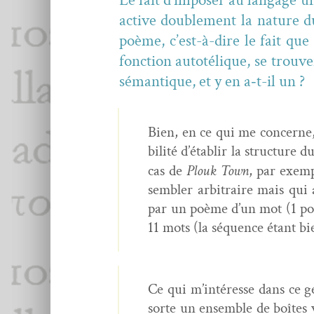
Le fait d’imposer au lan­gage une
active dou­ble­ment la nature d
poème, c’est-à-dire le fait que 
fonc­tion autotélique, se trou­v
séman­tique, et y en a‑t-il un ?
Bien, en ce qui me con­cerne, 
bil­ité d’établir la struc­tur
cas de
Plouk Town
, par exem­
sem­bler arbi­traire mais qu
par un poème d’un mot (1 poèm
11 mots (la séquence étant bie
Ce qui m’intéresse dans ce ge
sorte un ensem­ble de boîtes 