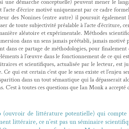
­si une démarche con­ceptuelle) peu­vent men­er le lan­ga
nt l’acte d’écrire motivé unique­ment par ce cadre form
n­teur des Non­ines (entre autre) il pour­suit égale­ment
s­er de toute sub­jec­tiv­ité préal­able à l’acte d’écriture, 
nière aléa­toire et expéri­men­tale. Méth­odes sci­en­ti
e immer­sion dans un sens jamais préétabli, jamais motivé p
nent dans ce partage de méthodolo­gies, pour finale­ment 
 élé­ments à l’œuvre dans le fonc­tion­nement de ce qui es
aires et sci­en­tifiques, actu­al­isée par le lecteur, est j
e. Ce qui est cer­tain c’est que le sens existe et l’enjeu 
is­pari­tion dans un tout séman­tique qui la dépasserait a
ions. C’est à toutes ces ques­tions que Ian Monk a accep­t
ouvroir de lit­téra­ture poten­tielle) qui compte
t lit­téraire, ce n’est pas un sémi­naire sci­en­tifiqu