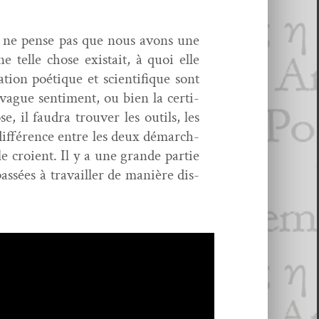
je ne pense pas que nous avons une
telle chose exis­tait, à quoi elle
ion poé­tique et sci­en­tifique sont
ague sen­ti­ment, ou bien la cer­ti­
 il fau­dra trou­ver les out­ils, les
 dif­férence entre les deux démarch­
le croient. Il y a une grande par­tie
passées à tra­vailler de manière dis­