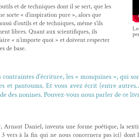
ut­ils et de tech­niques dont il se sert, que les
ne sorte « d’inspiration pure », alors que
aus­si d’outils et de tech­niques, même s’ils
Le
ent libres. Quant aux sci­en­tifiques, ils
pe
faire « n’importe quoi » et doivent respecter
es de base.
 con­traintes d’écri­t­ure, les « mon­quines », qui s
es et pan­toums. Et vous avez écrit (entre autres
de des non­ines. Pou­vez-vous nous par­ler de ce li
r, Arnaut Daniel, inven­ta une forme poé­tique, la sex­ti
e 3 vers à la fin qui ne nous con­cern­era pas ici) dont