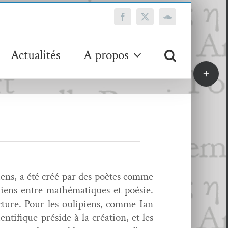
Facebook
X
SoundCloud
Actualités
A propos
Bascule
de
la
zone
de
la
barre
coulissa
­ciens, a été créé par des poètes comme
ens entre math­é­ma­tiques et poésie.
­ture. Pour les oulip­i­ens, comme Ian
n­tifique pré­side à la créa­tion, et les