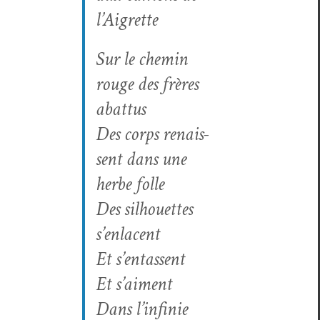
l’Aigrette
Sur le chemin
rouge des frères
abattus
Des corps renais­
sent dans une
herbe folle
Des sil­hou­ettes
s’enlacent
Et s’entassent
Et s’aiment
Dans l’in­finie