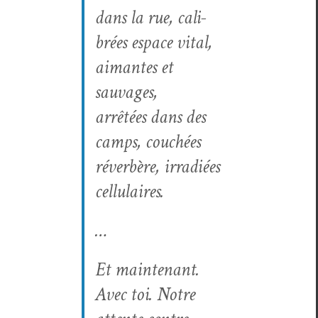
dans la rue, cal­i­
brées espace vital,
aimantes et
sauvages,
arrêtées dans des
camps, couchées
réver­bère, irradiées
cellulaires.
…
Et main­tenant.
Avec toi. Notre