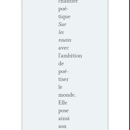
chantier
poé­
tique
Sur
les
routes
avec
l’ambition
de
poé­
tis­er
le
monde.
Elle
pose
ain­si
son