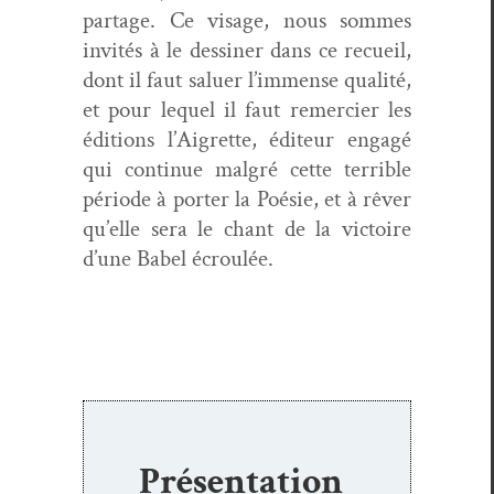
partage. Ce vis­age, nous sommes
invités à le dessin­er dans ce recueil,
dont il faut saluer l’im­mense qual­ité,
et pour lequel il faut remerci­er les
édi­tions l’Ai­grette, édi­teur engagé
qui con­tin­ue mal­gré cette ter­ri­ble
péri­ode à porter la Poésie, et à rêver
qu’elle sera le chant de la vic­toire
d’une Babel écroulée.
Présentation