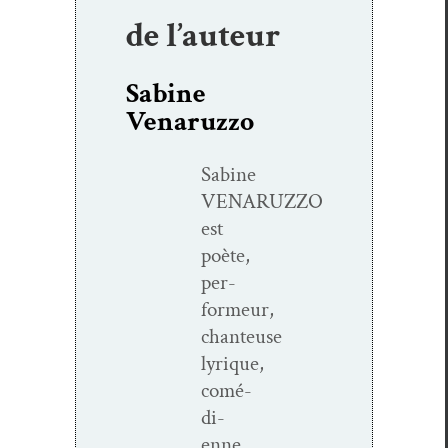
de l’auteur
Sabine
Venaruzzo
Sabine
VENARUZZO
est
poète,
per­
formeur,
chanteuse
lyrique,
comé­
di­
enne