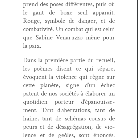
prend des pos­es dif­férentes, puis où
le gant de boxe seul appa­raît.
Rouge, sym­bole de dan­ger, et de
com­bat­iv­ité. Un com­bat qui est celui
que Sabine Venaruz­zo mène pour
la paix.
Dans la pre­mière par­tie du recueil,
les poèmes dis­ent ce qui sépare,
évo­quent la vio­lence qui règne sur
cette planète, signe d’un échec
patent de nos sociétés à éla­bor­er un
quo­ti­di­en por­teur d’é­panouisse­
ment. Tant d’aberrations, tant de
haine, tant de sché­mas cousus de
peurs et de désagré­ga­tion, de vio­
lence et de geôles, sont énon­cés.