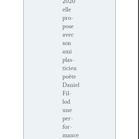
2020
elle
pro­
pose
avec
son
ami
plas­
ti­cien
poète
Daniel
Fil­
lod
une
per­
for­
mance