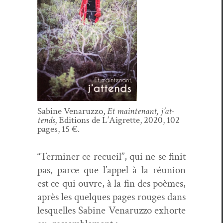
Sabine Venaruz­zo,
Et main­tenant, j’at­
tends
, Edi­tions de L’Ai­grette, 2020, 102
pages, 15 €.
“Ter­min­er ce recueil”, qui ne se finit
pas, parce que l’ap­pel à la réu­nion
est ce qui ouvre, à la fin des poèmes,
après les quelques pages rouges dans
lesquelles Sabine Venaruz­zo exhorte