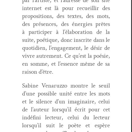
par l’artiste, et l’adresse de son site
inter­net est là pour recueil­lir des
propo­si­tions, des textes, des mots,
des présences, des éner­gies prêtes
à par­ticiper à l’élab­o­ra­tion de la
suite, poé­tique, donc inscrite dans le
quo­ti­di­en, l’en­gage­ment, le désir de
vivre autrement. Ce qu’est la poésie,
en somme, et l’essence même de sa
rai­son d’être.
Sabine Venaruz­zo mon­tre le seuil
d’une pos­si­ble unité entre les mots
et le silence d’un imag­i­naire, celui
de l’auteur lorsqu’il écrit pour cet
indéfi­ni lecteur, celui du lecteur
lorsqu’il suit le poète et espère