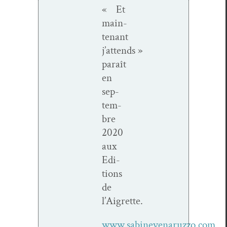
« Et
main­
tenant
j’attends »
paraît
en
sep­
tem­
bre
2020
aux
Edi­
tions
de
l’Aigrette.
www.sabinevenaruzzo.com