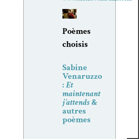
Poèmes
choi­sis
Sabine
Venaruzzo
:
Et
maintenant
j’attends
&
autres
poèmes