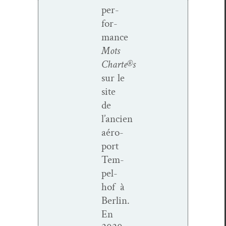
per­
for­
mance
Mots
Charte®s
sur le
site
de
l’ancien
aéro­
port
Tem­
pel­
hof à
Berlin.
En