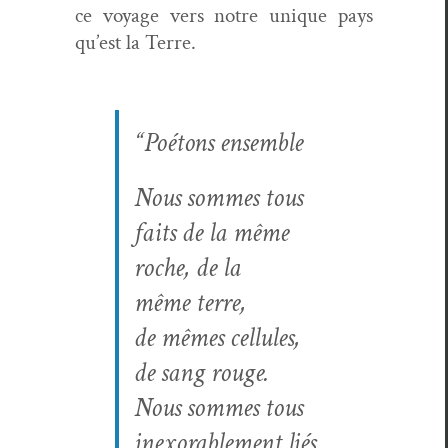
ce voy­age vers notre unique pays
qu’est la Terre.
“Poé­tons ensemble
Nous sommes tous
faits de la même
roche, de la
même terre,
de mêmes cel­lules,
de sang rouge.
Nous sommes tous
inex­orable­ment liés