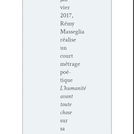
vi­er
2017,
Rémy
Masseglia
réalise
un
court
métrage
poé­
tique
L’humanité
avant
toute
chose
sur
sa