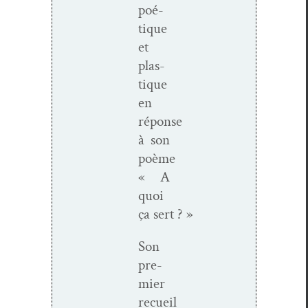
poé­
tique
et
plas­
tique
en
réponse
à son
poème
« A
quoi
ça sert ? »
Son
pre­
mier
recueil