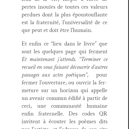
pertes inouïes de toutes ces valeurs
per­dues dont la plus épous­tou­flante
est la fra­ter­nité, l’universalité de ce
que peut et doit être l’humain.
Et enfin ce “lieu dans le livre” que
sont les quelques page qui fer­ment
Et main­tenant j’at­tends. “Ter­min­er ce
recueil en vous faisant décou­vrir d’autres
pas­sages aux actes poé­tiques”,
pour
fer­mer l’ou­ver­ture, ou ouvrir la fer­
me­ture sur un hori­zon qui appelle
un avenir com­mun édi­fié à par­tir de
ceci, une com­mu­nauté humaine
enfin frater­nelle. Des codes QR
invi­tent à écouter les poèmes dits