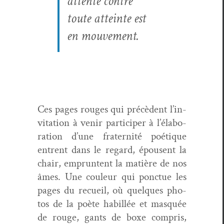
attente con­tre
toute atteinte est
en mouvement.
Ces pages rouges qui précè­dent l’in­
vi­ta­tion à venir par­ticiper à l’élab­o­
ra­tion d’une fra­ter­nité poé­tique
entrent dans le regard, épousent la
chair, emprun­tent la matière de nos
âmes. Une couleur qui ponctue les
pages du recueil, où quelques pho­
tos de la poète habil­lée et masquée
de rouge, gants de boxe com­pris,