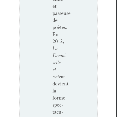
et
passeuse
de
poètes.
En
2012,
La
Demoi­
selle
et
cætera
devient
la
forme
spec­
tac­u­