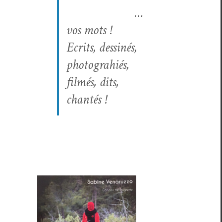
…
vos mots !
Ecrits, dess­inés,
pho­tograhiés,
filmés, dits,
chantés !