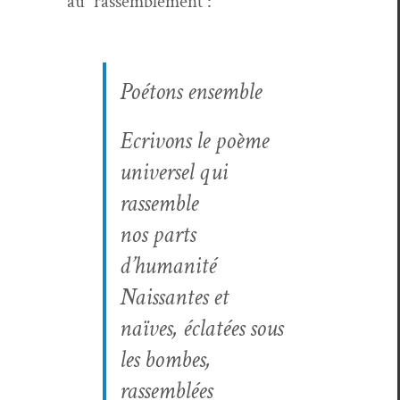
au rassemblement :
Poé­tons ensemble
Ecrivons le poème
uni­versel qui
rassem­ble
nos parts
d’humanité
Nais­santes et
naïves, éclatées sous
les bombes,
rassemblées