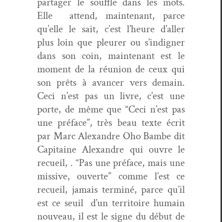
partager le souf­fle dans les mots.
Elle attend, main­tenant, parce
qu’elle le sait, c’est l’heure d’aller
plus loin que pleur­er ou s’indigner
dans son coin, main­tenant est le
moment de la réu­nion de ceux qui
son prêts à avancer vers demain.
Ceci n’est pas un livre, c’est une
porte, de même que “Ceci n’est pas
une pré­face”, très beau texte écrit
par Marc Alexan­dre Oho Bambe dit
Cap­i­taine Alexan­dre qui ouvre le
recueil, . “Pas une pré­face, mais une
mis­sive, ouverte” comme l’est ce
recueil, jamais ter­miné, parce qu’il
est ce seuil d’un ter­ri­toire humain
nou­veau, il est le signe du début de