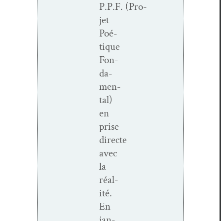
P.P.F. (Pro­
jet
Poé­
tique
Fon­
da­
men­
tal)
en
prise
directe
avec
la
réal­
ité.
En
jan­