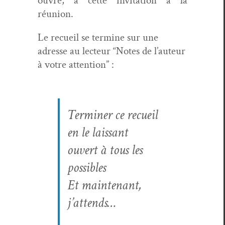
ouvre, à cette invi­ta­tion à la
réunion.
Le recueil se ter­mine sur une
adresse au lecteur “Notes de l’au­teur
à votre attention” :
Ter­min­er ce recueil
en le lais­sant
ouvert à tous les
possibles
Et main­tenant,
j’attends…