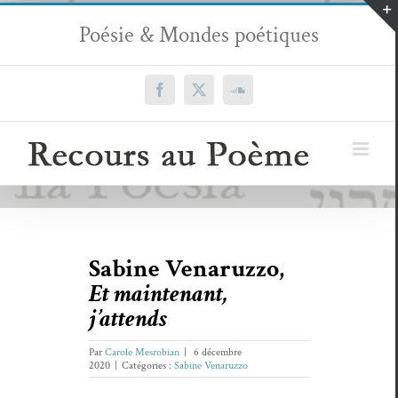
Passer
Poésie & Mondes poétiques
au
contenu
Facebook
X
SoundCloud
Sabine Venaruzzo,
Et maintenant,
j’attends
Par
Carole Mesrobian
|
6 décembre
2020
|
Catégories :
Sabine Venaruzzo