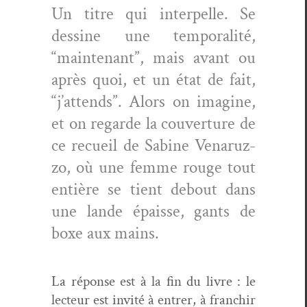
Un titre qui inter­pelle. Se
des­sine une tem­po­ral­ité,
“main­tenant”, mais avant ou
après quoi, et un état de fait,
“j’at­tends”. Alors on imag­ine,
et on regarde la cou­ver­ture de
ce recueil de Sabine Venaruz­
zo, où une femme rouge tout
entière se tient debout dans
une lande épaisse, gants de
boxe aux mains.
La réponse est à la fin du livre : le
lecteur est invité à entr­er, à franchir