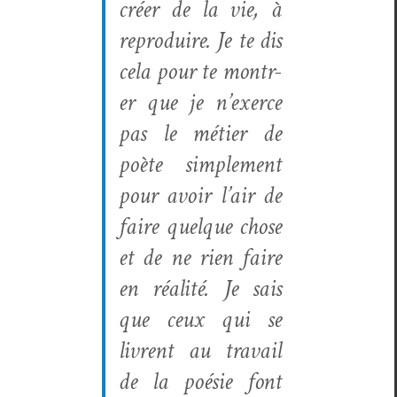
créer de la vie, à
repro­duire. Je te dis
cela pour te mon­tr­
er que je n’ex­erce
pas le méti­er de
poète sim­ple­ment
pour avoir l’air de
faire quelque chose
et de ne rien faire
en réal­ité. Je sais
que ceux qui se
livrent au tra­vail
de la poésie font