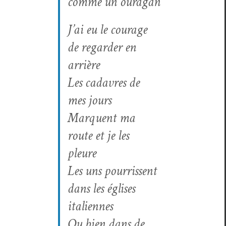
comme un ouragan
J’ai eu le courage
de regarder en
arrière
Les cadavres de
mes jours
Mar­quent ma
route et je les
pleure
Les uns pour­ris­sent
dans les églis­es
italiennes
Ou bien dans de