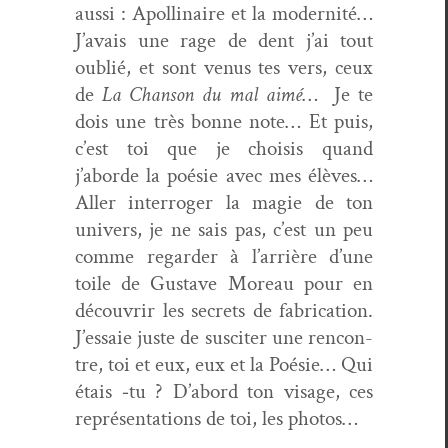
aus­si : Apol­li­naire et la moder­nité…
J’avais une rage de dent j’ai tout
oublié, et sont venus tes vers, ceux
de
La Chan­son du mal aimé
… Je te
dois une très bonne note… Et puis,
c’est toi que je choi­sis quand
j’aborde la poésie avec mes élèves…
Aller inter­roger la magie de ton
univers, je ne sais pas, c’est un peu
comme regarder à l’arrière d’une
toile de Gus­tave More­au pour en
décou­vrir les secrets de fab­ri­ca­tion.
J’essaie juste de sus­citer une ren­con­
tre, toi et eux, eux et la Poésie… Qui
étais ‑tu ? D’abord ton vis­age, ces
représen­ta­tions de toi, les photos…