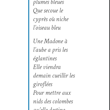
plumes bleues
Que sec­oue le
cyprès où niche
l’oiseau bleu
Une Madone à
l’aube a pris les
églantines
Elle vien­dra
demain cueil­lir les
giroflées
Pour met­tre aux
nids des colombes
qu’elle destine