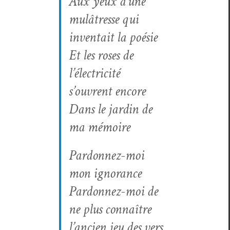
Aux yeux d’une
mulâtresse qui
inven­tait la poésie
Et les ros­es de
l’électricité
s’ouvrent encore
Dans le jardin de
ma mémoire
Par­don­nez-moi
mon ignorance
Par­don­nez-moi de
ne plus con­naître
l’ancien jeu des vers