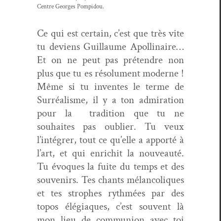
Cen­tre Georges Pompidou.
Ce qui est cer­tain, c’est que très vite
tu deviens Guil­laume Apol­li­naire…
Et on ne peut pas pré­ten­dre non
plus que tu es résol­u­ment mod­erne !
Même si tu inventes le terme de
Sur­réal­isme, il y a ton admi­ra­tion
pour la tra­di­tion que tu ne
souhaites pas oubli­er. Tu veux
l’intégrer, tout ce qu’elle a apporté à
l’art, et qui enri­chit la nou­veauté.
Tu évo­ques la fuite du temps et des
sou­venirs. Tes chants mélan­col­iques
et tes stro­phes ryth­mées par des
topos élé­giaques, c’est sou­vent là
mon lieu de com­mu­nion avec toi