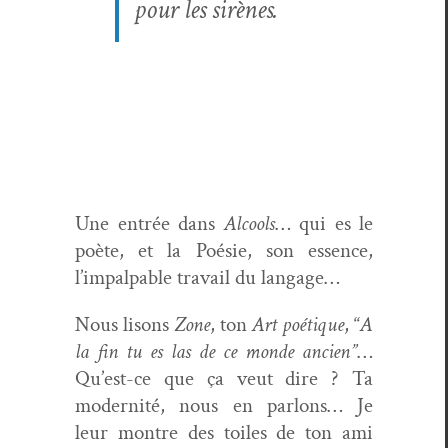
pour les sirènes.
Une entrée dans
Alcools
… qui es le
poète, et la Poésie, son essence,
l’impalpable tra­vail du langage…
Nous lisons
Zone
, ton
Art poé­tique
, “
A
la fin tu es las de ce monde ancien”
…
Qu’est-ce que ça veut dire ? Ta
moder­nité, nous en par­lons… Je
leur mon­tre des toiles de ton ami