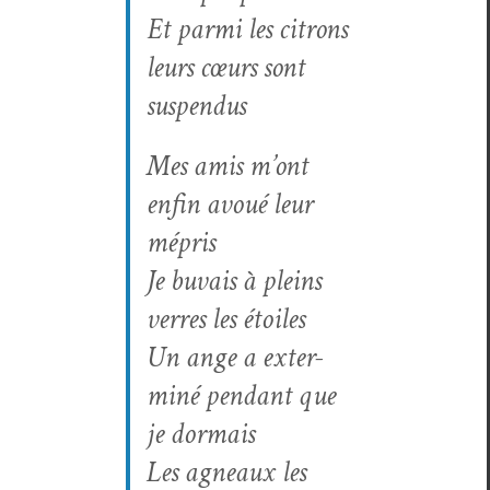
Et par­mi les cit­rons
leurs cœurs sont
suspendus
Mes amis m’ont
enfin avoué leur
mépris
Je buvais à pleins
ver­res les étoiles
Un ange a exter­
miné pen­dant que
je dormais
Les agneaux les