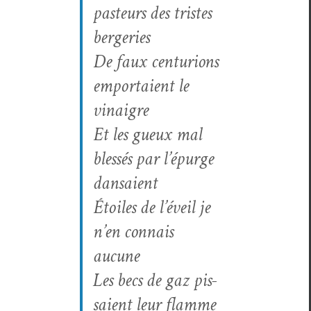
pas­teurs des tristes
bergeries
De faux cen­tu­ri­ons
empor­taient le
vinaigre
Et les gueux mal
blessés par l’épurge
dansaient
Étoiles de l’éveil je
n’en con­nais
aucune
Les becs de gaz pis­
saient leur flamme