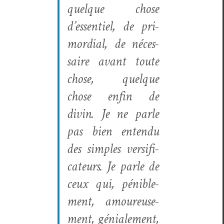
quelque chose
d’essen­tiel, de pri­
mor­dial, de néces­
saire avant toute
chose, quelque
chose enfin de
divin. Je ne par­le
pas bien enten­du
des sim­ples ver­sifi­
ca­teurs. Je par­le de
ceux qui, pénible­
ment, amoureuse­
ment, géniale­ment,