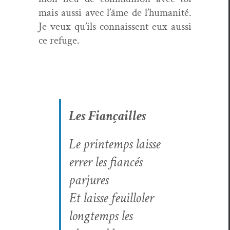
mais aus­si avec l’âme de l’humanité.
Je veux qu’ils con­nais­sent eux aus­si
ce refuge.
Les Fiançailles
Le print­emps laisse
errer les fiancés
parjures
Et laisse feuil­lol­er
longtemps les