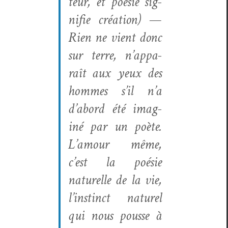
teur,
et
poésie
sig­
ni­fie
créa­tion
) —
Rien ne vient donc
sur terre, n’ap­pa­
raît aux yeux des
hommes s’il n’a
d’abord été imag­
iné par un poète.
L’amour même,
c’est la poésie
naturelle de la vie,
l’in­stinct naturel
qui nous pousse à