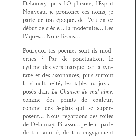
Delau­nay, puis l’Orphisme, l’Esprit
Nou­veau, je prononce ces noms, je
par­le de ton époque, de l’Art en ce
début de siè­cle… la moder­nité… Les
Pâques… Nous lisons…
Pourquoi tes poèmes sont-ils mod­
ernes ? Pas de ponc­tu­a­tion, le
rythme des vers mar­qué par la syn­
taxe et des asso­nances, puis surtout
la simul­tanéité, les tableaux jux­ta­
posés dans
La Chan­son du mal aimé
,
comme des points de couleur,
comme des à‑plats qui se super­
posent… Nous regar­dons des toiles
de Delau­nay, Picas­so… Je leur par­le
de ton ami­tié, de ton engage­ment