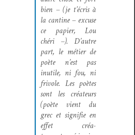
bien – (je t’écris à
la can­tine – excuse
ce papi­er, Lou
chéri
–
). D’autre
part, le méti­er de
poète n’est pas
inutile, ni fou, ni
friv­o­le. Les poètes
sont les créa­teurs
(
poète
vient du
grec et sig­ni­fie en
effet
créa­