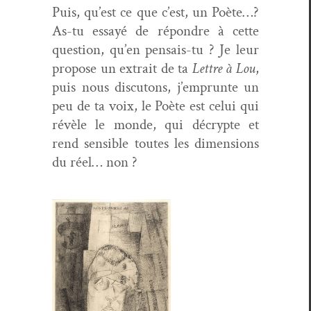
Puis, qu’est ce que c’est, un Poète…?
As-tu essayé de répon­dre à cette
ques­tion, qu’en pen­sais-tu ? Je leur
pro­pose un extrait de ta
Let­tre à Lou
,
puis nous dis­cu­tons, j’emprunte un
peu de ta voix, le Poète est celui qui
révèle le monde, qui décrypte et
rend sen­si­ble toutes les dimen­sions
du réel… non ?