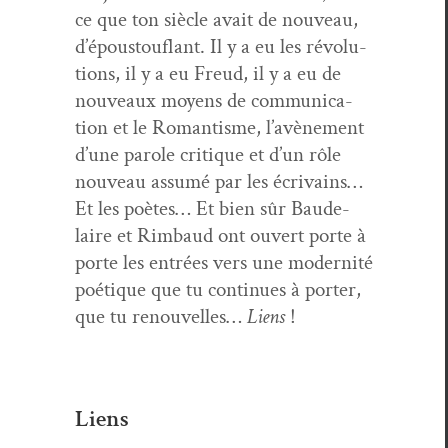
ce que ton siè­cle avait de nou­veau,
d’épous­tou­flant. Il y a eu les révo­lu­
tions, il y a eu Freud, il y a eu de
nou­veaux moyens de com­mu­ni­ca­
tion et le Roman­tisme, l’avène­ment
d’une parole cri­tique et d’un rôle
nou­veau assumé par les écrivains…
Et les poètes… Et bien sûr Baude­
laire et Rim­baud ont ouvert porte à
porte les entrées vers une moder­nité
poé­tique que tu con­tin­ues à porter,
que tu renou­velles…
Liens
!
Liens