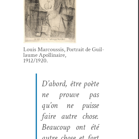
Louis Mar­cous­sis, Por­trait de Guil­
laume Apollinaire,
1912/1920.
D’abord, être poète
ne prou­ve pas
qu’on ne puisse
faire autre chose.
Beau­coup ont été
autre chose et fort