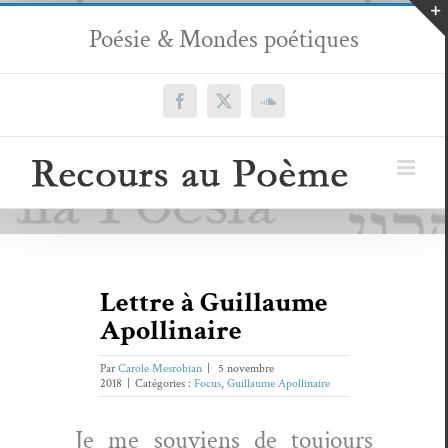
Passer
Poésie & Mondes poétiques
au
contenu
Facebook
X
SoundCloud
Lettre à Guillaume
Apollinaire
Par
Carole Mesrobian
|
5 novembre
2018
|
Catégories :
Focus
,
Guillaume Apollinaire
Je me sou­viens de tou­jours