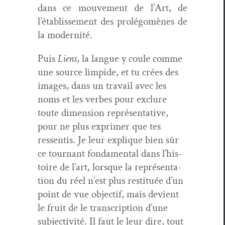
dans ce mou­ve­ment de l’Art, de
l’établissement des pro­lé­gomènes de
la modernité.
Puis
Liens
, la langue y coule comme
une source limpi­de, et tu crées des
images, dans un tra­vail avec les
noms et les verbes pour exclure
toute dimen­sion représen­ta­tive,
pour ne plus exprimer que tes
ressen­tis. Je leur explique bien sûr
ce tour­nant fon­da­men­tal dans l’his­
toire de l’art, lorsque la représen­ta­
tion du réel n’est plus resti­tuée d’un
point de vue objec­tif, mais devient
le fruit de le tran­scrip­tion d’une
sub­jec­tiv­ité. Il faut le leur dire, tout