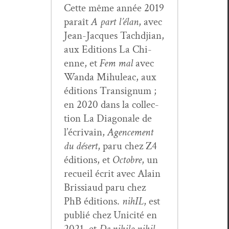
Cette même année 2019
paraît
A part l’élan
, avec
Jean-Jacques Tachd­jian,
aux Edi­tions La Chi­
enne, et
Fem mal
avec
Wan­da Mihuleac, aux
édi­tions Tran­signum ;
en 2020 dans la col­lec­
tion La Diag­o­nale de
l’écrivain,
Agence­ment
du désert
, paru chez Z4
édi­tions, et
Octo­bre
, un
recueil écrit avec Alain
Bris­si­aud paru chez
PhB édi­tions.
nihIL
, est
pub­lié chez Unic­ité en
2021, et
De nihi­lo nihil