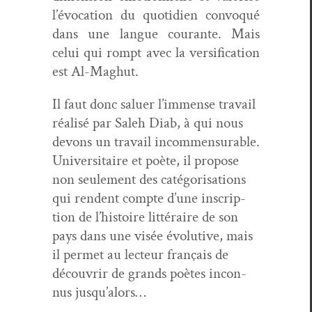
l’évo­ca­tion du quo­ti­di­en con­vo­qué
dans une langue courante. Mais
celui qui rompt avec la ver­si­fi­ca­tion
est Al-Maghut.
Il faut donc saluer l’im­mense tra­vail
réal­isé par Saleh Diab, à qui nous
devons un tra­vail incom­men­su­rable.
Uni­ver­si­taire et poète, il pro­pose
non seule­ment des caté­gori­sa­tions
qui ren­dent compte d’une inscrip­
tion de l’his­toire lit­téraire de son
pays dans une visée évo­lu­tive, mais
il per­met au lecteur français de
décou­vrir de grands poètes incon­
nus jusqu’alors…