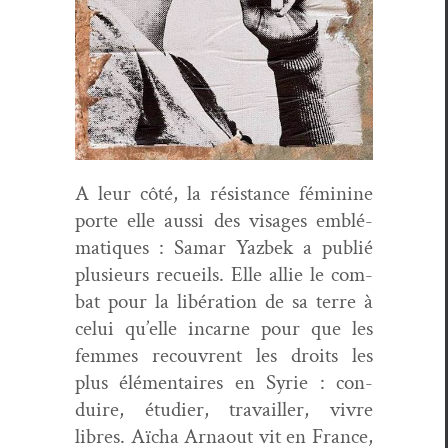
A leur côté, la résis­tance fémi­nine
porte elle aus­si des vis­ages emblé­
ma­tiques : Samar Yazbek a pub­lié
plusieurs recueils. Elle allie le com­
bat pour la libéra­tion de sa terre à
celui qu’elle incar­ne pour que les
femmes recou­vrent les droits les
plus élé­men­taires en Syrie : con­
duire, étudi­er, tra­vailler, vivre
libres. Aïcha Arnaout vit en France,