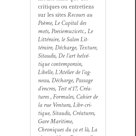
cri­tiques ou entre­tiens
sur les sites
Recours au
Poème, Le Cap­i­tal des
mots, Poe­siemuz­icetc., Le
Lit­téraire, le Salon Lit­
téraire, Décharge, Tex­ture,
Sitaud­is, De l’art helvé­
tique con­tem­po­rain,
Libelle, L’Atelier de l’ag­
neau, Décharge, Pas­sage
d’en­cres, Test n°17, Créa­
tures , For­mules, Cahi­er de
la rue Ven­tu­ra, Libr-cri­
tique, Sitaud­is, Créa­tures,
Gare Mar­itime,
Chroniques du ça et là, La