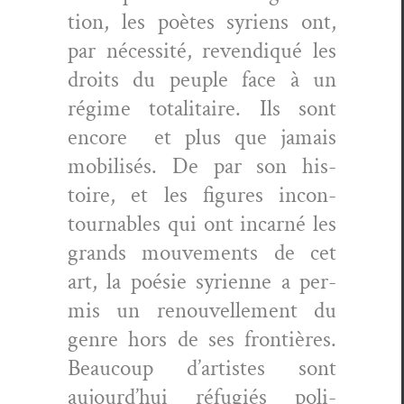
tion, les poètes syriens ont,
par néces­sité, revendiqué les
droits du peu­ple face à un
régime total­i­taire. Ils sont
encore et plus que jamais
mobil­isés. De par son his­
toire, et les fig­ures incon­
tourn­ables qui ont incar­né les
grands mou­ve­ments de cet
art, la poésie syri­enne a per­
mis un renou­velle­ment du
genre hors de ses fron­tières.
Beau­coup d’artistes sont
aujour­d’hui réfugiés poli­