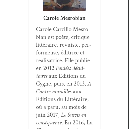
Carole Mesrobian
Car­ole Car­cil­lo Mes­ro­
bian est poète, cri­tique
lit­téraire, revuiste, per­
formeuse, éditrice et
réal­isatrice. Elle pub­lie
en 2012
Foulées désul­
toires
aux Edi­tions du
Cygne, puis, en 2013,
A
Con­tre murailles
aux
Edi­tions du Lit­téraire,
où a paru, au mois de
juin 2017,
Le Sur­sis en
con­séquence
. En 2016, La