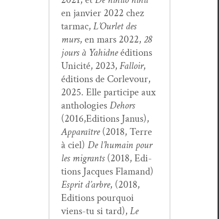
en jan­vi­er 2022 chez
tar­mac,
L’Ourlet des
murs
, en mars 2022,
28
jours à Yahidne
édi­tions
Unic­ité, 2023,
Fal­loir
,
édi­tions de Cor­levour,
2025. Elle par­ticipe aux
antholo­gies
Dehors
(2016,Editions Janus),
Appa­raître
(2018, Terre
à ciel)
De l’hu­main pour
les migrants
(2018, Edi­
tions Jacques Fla­mand)
Esprit d’ar­bre
, (2018,
Edi­tions pourquoi
viens-tu si tard),
Le