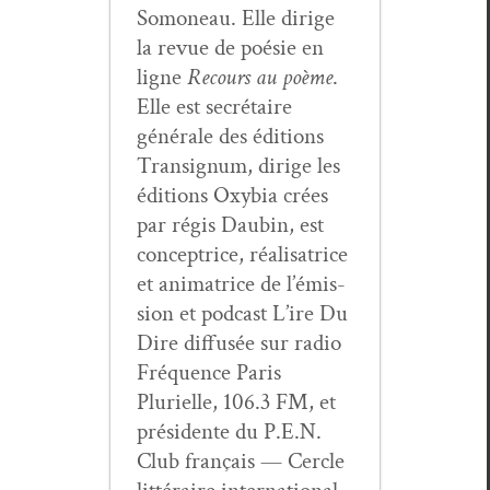
Somoneau. Elle dirige
la revue de poésie en
ligne
Recours au poème
.
Elle est secré­taire
générale des édi­tions
Tran­signum, dirige les
édi­tions Oxy­bia crées
par régis Daubin, est
con­cep­trice, réal­isatrice
et ani­ma­trice de l’émis­
sion et pod­cast L’ire Du
Dire dif­fusée sur radio
Fréquence Paris
Plurielle, 106.3 FM, et
prési­dente du P.E.N.
Club français — Cer­cle