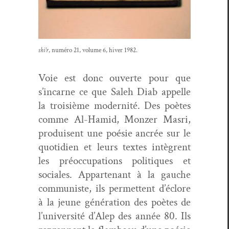
shi’r
, numéro 21, vol­ume 6, hiv­er 1982.
Voie est donc ouverte pour que
s’incarne ce que Saleh Diab appelle
la troisième moder­nité. Des poètes
comme Al-Hamid, Monz­er Mas­ri,
pro­duisent une poésie ancrée sur le
quo­ti­di­en et leurs textes intè­grent
les préoc­cu­pa­tions poli­tiques et
sociales. Appar­tenant à la gauche
com­mu­niste, ils per­me­t­tent d’é­clore
à la jeune généra­tion des poètes de
l’université d’Alep des année 80. Ils