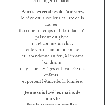
et chang­er de parole.
Après les cen­dres de l’univers,
le rêve est la couleur et l’arc de la
couleur,
il sec­oue ce temps qui dort dans l’é­
pais­seur du givre,
muet comme un clou,
et le verse comme une urne
et l’a­ban­donne au feu, à l’in­stant
bondissant
du germe des âges et l’a­vancée des
enfants -
et por­tent l’ét­in­celle, la lumière.
Je me suis lavé les mains de
ma vie
frag­ile comme un papillon,