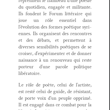
repren­nent le flam­beau d’une poésie
du quo­ti­di­en, engagée et mil­i­tante.
Ils fondent le Forum lit­téraire qui
joue un rôle essen­tiel dans
l’évolution des formes poé­tique syri­
ennes. Ils organ­isent des ren­con­tres
et des débats, et per­me­t­tent à
divers­es sen­si­bil­ités poé­tiques de se
crois­er, d’expérimenter et de don­ner
nais­sance à un renou­veau qui reste
por­teur d’une parole poli­tique
libératoire.
Le rôle de poète, celui de l’artiste,
est resté celui de guide, de résis­tant,
de porte voix d’un peu­ple opprimé.
Il est engagé dans ce com­bat pour la