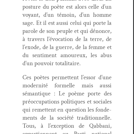
pos­ture du poète est alors celle d’un
voy­ant, d’un témoin, d’un homme
sage. Et il est aus­si celui qui porte la
parole de son peu­ple et qui dénonce,
à tra­vers l’évo­ca­tion de la terre, de
l’ex­ode, de la guerre, de la femme et
du sen­ti­ment amoureux, les abus
d’un pou­voir totalitaire.
Ces poètes per­me­t­tent l’essor d’une
moder­nité formelle mais aus­si
séman­tique : Le poème porte des
préoc­cu­pa­tions poli­tiques et sociales
qui remet­tent en ques­tion les fonde­
ments de la société tra­di­tion­nelle.
Tous, à l’exception de Qab­bani,
appar­ti­en­nent au Par­ti nation­al