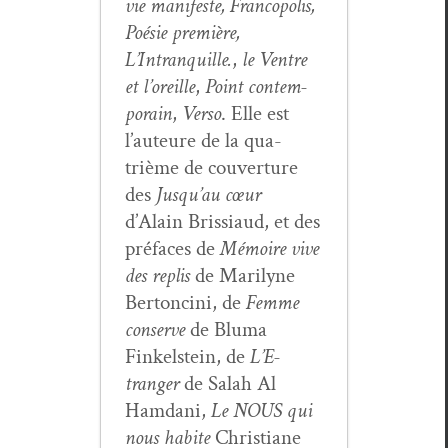
vie man­i­feste, Fran­copo­lis,
Poésie pre­mière,
L’Intranquille.
,
le Ven­tre
et l’or­eille
,
Point con­tem­
po­rain
,
Ver­so
. Elle est
l’auteure de la qua­
trième de cou­ver­ture
des
Jusqu’au cœur
d’Alain Bris­si­aud, et des
pré­faces de
Mémoire vive
des replis
de Mar­i­lyne
Bertonci­ni, de
Femme
con­serve
de Bluma
Finkel­stein, de
L’E­
tranger
de Salah Al
Ham­dani,
Le NOUS qui
nous habite
Chris­tiane