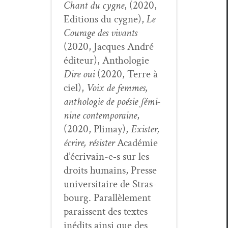
Chant du cygne
, (2020,
Edi­tions du cygne),
Le
Courage des vivants
(2020, Jacques André
édi­teur), Antholo­gie
Dire oui
(2020, Terre à
ciel),
Voix de femmes,
antholo­gie de poésie fémi­
nine con­tem­po­raine
,
(2020, Pli­may),
Exis­ter,
écrire, résis­ter
Académie
d’écrivain-e‑s sur les
droits humains, Presse
uni­ver­si­taire de Stras­
bourg. Par­al­lèle­ment
parais­sent des textes
inédits ain­si que des