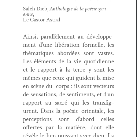
Saleh Dieb,
Antholo­gie de la poésie syri­
enne
,
Le Cas­tor Astral
Ain­si, par­al­lèle­ment au développe­
ment d’une libéra­tion formelle, les
thé­ma­tiques abor­dées sont vastes.
Les élé­ments de la vie quo­ti­di­enne
et le rap­port à la terre y sont les
mêmes que ceux qui guident la mise
en scène du corps : ils sont vecteurs
de sen­sa­tions, de sen­ti­ments, et d’un
rap­port au sacré qui les trans­fig­
urent. Dans la poésie ori­en­tale, les
per­cep­tions sont d’abord celles
offertes par la matière, dont elle
révèle le lien puis­sant avec dieu. La