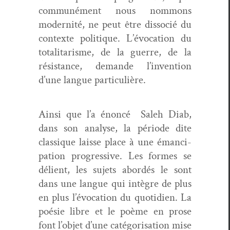
com­muné­ment nous nom­mons
moder­nité, ne peut être dis­so­cié du
con­texte poli­tique. L’évocation du
total­i­tarisme, de la guerre, de la
résis­tance, demande l’invention
d’une langue particulière.
Ain­si que l’a énon­cé Saleh Diab,
dans son analyse, la péri­ode dite
clas­sique laisse place à une éman­ci­
pa­tion pro­gres­sive. Les formes se
délient, les sujets abor­dés le sont
dans une langue qui intè­gre de plus
en plus l’évocation du quo­ti­di­en. La
poésie libre et le poème en prose
font l’objet d’une caté­gori­sa­tion mise