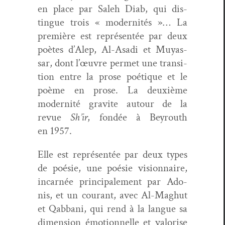
en place par Saleh Diab, qui dis­
tingue trois « moder­nités »… La
pre­mière est représen­tée par deux
poètes d’Alep, Al-Asa­di et Muyas­
sar, dont l’œuvre per­met une tran­si­
tion entre la prose poé­tique et le
poème en prose. La deux­ième
moder­nité gravite autour de la
revue
Sh’ir
, fondée à Bey­routh
en 1957.
Elle est représen­tée par deux types
de poésie, une poésie vision­naire,
incar­née prin­ci­pale­ment par Ado­
nis, et un courant, avec Al-Maghut
et Qab­bani, qui rend à la langue sa
dimen­sion émo­tion­nelle et val­orise