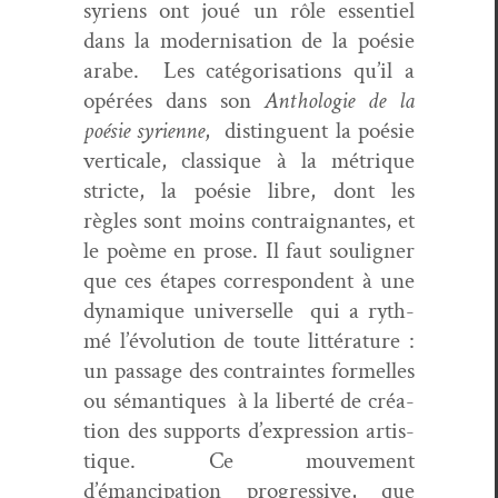
syriens ont joué un rôle essen­tiel
dans la mod­erni­sa­tion de la poésie
arabe. Les caté­gori­sa­tions qu’il a
opérées dans son
Antholo­gie de la
poésie syri­enne
, dis­tinguent la poésie
ver­ti­cale, clas­sique à la métrique
stricte, la poésie libre, dont les
règles sont moins con­traig­nantes, et
le poème en prose. Il faut soulign­er
que ces étapes cor­re­spon­dent à une
dynamique uni­verselle qui a ryth­
mé l’évolution de toute lit­téra­ture :
un pas­sage des con­traintes formelles
ou séman­tiques à la lib­erté de créa­
tion des sup­ports d’expression artis­
tique. Ce mou­ve­ment
d’émancipation pro­gres­sive, que