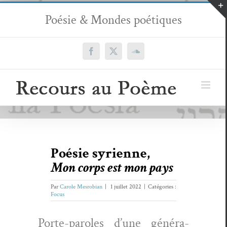
Passer
Poésie & Mondes poétiques
au
contenu
Facebook
X
SoundCloud
Poésie syrienne,
Mon corps est mon pays
Par
Carole Mesrobian
|
1 juillet 2022
|
Catégories :
Focus
Porte-paroles d’une généra­