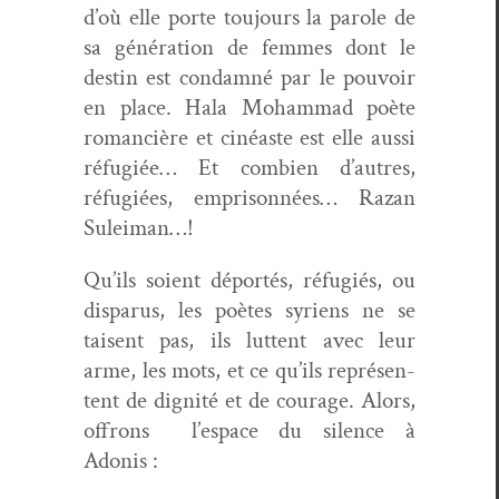
d’où elle porte tou­jours la parole de
sa généra­tion de femmes dont le
des­tin est con­damné par le pou­voir
en place. Hala Moham­mad poète
roman­cière et cinéaste est elle aus­si
réfugiée… Et com­bi­en d’autres,
réfugiées, empris­on­nées… Razan
Suleiman…!
Qu’ils soient déportés, réfugiés, ou
dis­parus, les poètes syriens ne se
taisent pas, ils lut­tent avec leur
arme, les mots, et ce qu’ils représen­
tent de dig­nité et de courage. Alors,
offrons l’e­space du silence à
Adonis :