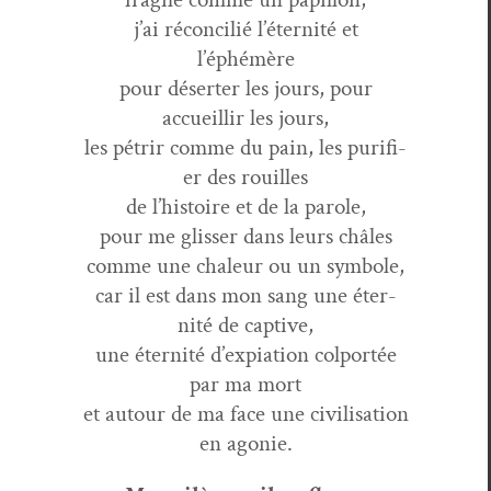
j’ai réc­on­cil­ié l’é­ter­nité et
l’éphémère
pour désert­er les jours, pour
accueil­lir les jours,
les pétrir comme du pain, les puri­fi­
er des rouilles
de l’his­toire et de la parole,
pour me gliss­er dans leurs châles
comme une chaleur ou un symbole,
car il est dans mon sang une éter­
nité de captive,
une éter­nité d’ex­pi­a­tion col­portée
par ma mort
et autour de ma face une civil­i­sa­tion
en agonie.