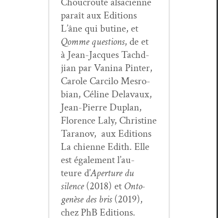
Chou­croute alsa­ci­enne
paraît aux Edi­tions
L’âne qui butine, et
Qomme ques­tions
, de et
à Jean-Jacques Tachd­
jian par Van­i­na Pin­ter,
Car­ole Car­ci­lo Mes­ro­
bian, Céline Delavaux,
Jean-Pierre Duplan,
Flo­rence Laly, Chris­tine
Tara­nov, aux Edi­tions
La chi­enne Edith. Elle
est égale­ment l’au­
teure d’
Aper­ture du
silence
(2018) et
Onto­
genèse des bris
(2019),
chez PhB Edi­tions.