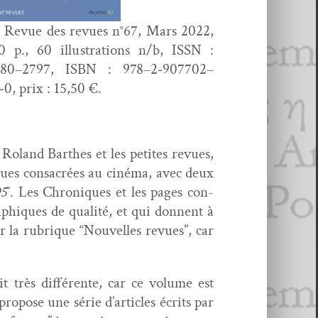
 Revue des revues n°67, Mars 2022,
0 p., 60 illus­tra­tions n/b, ISSN :
80–2797, ISBN : 978–2‑907702–
‑0, prix : 15,50 €.
oland Barthes et les petites revues,
ues con­sacrées au ciné­ma, avec deux
95
″. Les Chroniques et les pages con­
aphiques de qual­ité, et qui don­nent à
ur la rubrique “Nou­velles revues”, car
très dif­férente, car ce vol­ume est
o­pose une série d’articles écrits par