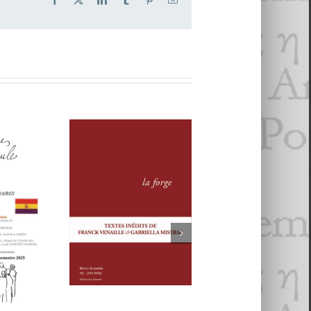
ps 2025
- 6 jan­vi­er 2026
025
re 2025
MMES
Revue
La forge
AULES
REVUE LA
#6
. Voix
FORGE, # 5
5
alisme
an