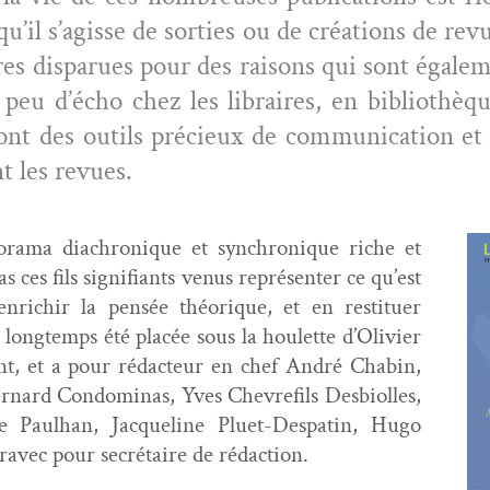
u’il s’agisse de sor­ties ou de créa­tions de rev
res dis­parues pour des raisons qui sont égale­m
 peu d’écho chez les libraires, en bib­lio­thè
nt des out­ils pré­cieux de com­mu­ni­ca­tion et 
 les revues.
ora­ma diachronique et syn­chronique riche et
s ces fils sig­nifi­ants venus représen­ter ce qu’est
nrichir la pen­sée théorique, et en restituer
le a longtemps été placée sous la houlette d’Olivier
ent, et a pour rédac­teur en chef André Chabin,
nard Con­dom­i­nas, Yves Chevre­fils Des­bi­olles,
 Paul­han, Jacque­line Pluet-Despatin, Hugo
éravec pour secré­taire de rédaction.