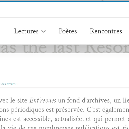
Lectures
Poètes
Rencontres
 des revues
vec le site
Ent’revues
un fond d’archives, un li
tions péri­odiques est préservée. C’est égale­m
aines est acces­si­ble, actu­al­isée, et qui per­me
 la vie de ces nom­breuses pub­li­ca­tions est 