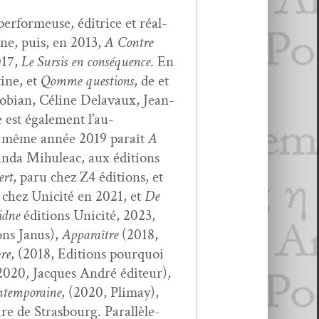
, per­formeuse, éditrice et réal­
ne, puis, en 2013,
A Con­tre
017,
Le Sur­sis en con­séquence
. En
tine, et
Qomme ques­tions
, de et
­ro­bian, Céline Delavaux, Jean-
 est égale­ment l’au­
te même année 2019 paraît
A
­da Mihuleac, aux édi­tions
ert
, paru chez Z4 édi­tions, et
ié chez Unic­ité en 2021, et
De
idne
édi­tions Unic­ité, 2023,
ons Janus),
Appa­raître
(2018,
bre
, (2018, Edi­tions pourquoi
020, Jacques André édi­teur),
­tem­po­raine
, (2020, Pli­may),
e de Stras­bourg. Par­al­lèle­