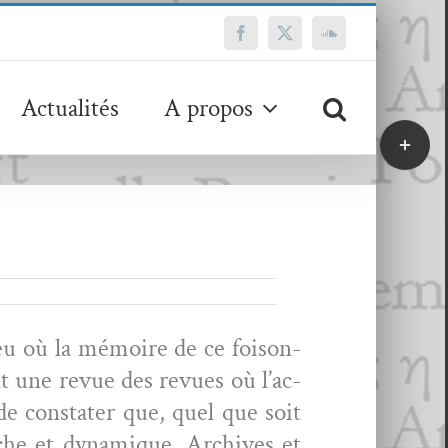
Facebook
X
SoundCloud
Actualités
A propos
Bascule
de
la
zone
de
la
barre
coulissa
eu où la mémoire de ce foi­son­
ent une revue des revues où l’ac­
t de con­stater que, quel que soit
riche et dynamique. Archives et