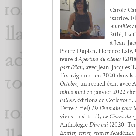
Car­ole Car
isatrice. E
murailles
a
2016, La C
à Jean-Jacq
Pierre Duplan, Flo­rence Laly, C
teure d’
Aper­ture du silence
(2018
part l’élan
, avec Jean-Jacques Ta
Tran­signum ; en 2020 dans la co
Octo­bre
, un recueil écrit avec A
nihi­lo nihil
en jan­vi­er 2022 che
Fal­loir
, édi­tions de Cor­levour,
Terre à ciel)
De l’hu­main pour l
viens-tu si tard),
Le Chant du c
Antholo­gie
Dire oui
(2020, Terr
Exis­ter, écrire, résis­ter
Académie d’