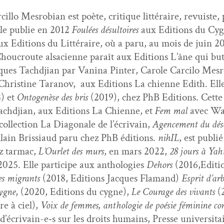
­cil­lo Mes­ro­bian est poète, cri­tique lit­téraire, revuiste
lle pub­lie en 2012
Foulées désul­toires
aux Edi­tions du Cyg
ux Edi­tions du Lit­téraire, où a paru, au mois de juin 2
hou­croute alsa­ci­enne paraît aux Edi­tions L’âne qui bu
ues Tachd­jian par Van­i­na Pin­ter, Car­ole Car­ci­lo Mes
hris­tine Tara­nov, aux Edi­tions La chi­enne Edith. Elle
) et
Onto­genèse des bris
(2019), chez PhB Edi­tions. Cet
chd­jian, aux Edi­tions La Chi­enne, et
Fem mal
avec Wan
l­lec­tion La Diag­o­nale de l’écrivain,
Agence­ment du dés
lain Bris­si­aud paru chez PhB édi­tions.
nihIL
, est pub­l
z tar­mac,
L’Ourlet des murs
, en mars 2022,
28 jours à Yah
 2025. Elle par­ticipe aux antholo­gies
Dehors
(2016,Editi
es migrants
(2018, Edi­tions Jacques Fla­mand)
Esprit d’ar­
ygne
, (2020, Edi­tions du cygne),
Le Courage des vivants
(2
e à ciel),
Voix de femmes, antholo­gie de poésie fémi­nine con
écrivain-e‑s sur les droits humains, Presse uni­ver­si­tair