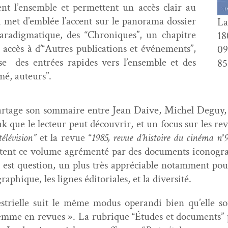
nt l’ensem­ble et per­me­t­tent un accès clair au
ui met d’emblée l’accent sur le panora­ma dossier
La
par­a­dig­ma­tique, des “Chroniques”, un chapitre
18
accès à d’“Autres pub­li­ca­tions et événe­ments”,
09
e des entrées rapi­des vers l’ensem­ble et des
85
umé, auteurs”.
tage son som­maire entre Jean Daive, Michel Deguy, R
 que le lecteur peut décou­vrir, et un focus sur les rev
élévi­sion”
et la revue “
1985, revue d’histoire du ciné­ma n°
tent ce vol­ume agré­men­té par des doc­u­ments icono­gr
 il est ques­tion, un plus très appré­cia­ble notam­ment po
aphique, les lignes édi­to­ri­ales, et la diversité.
rielle suit le même modus operan­di bien qu’elle soit 
emme en revues ». La rubrique “Études et doc­u­ments” pr