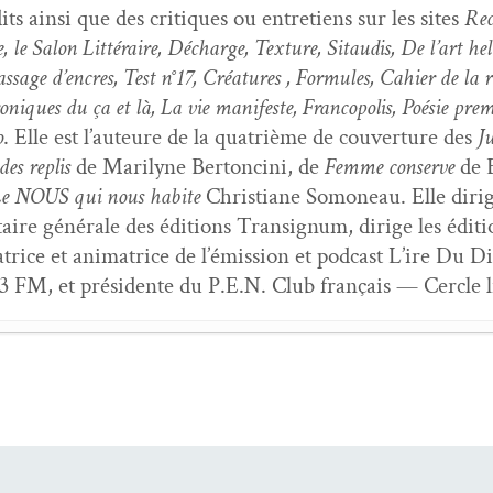
ts ain­si que des cri­tiques ou entre­tiens sur les sites
Rec
e, le Salon Lit­téraire, Décharge, Tex­ture, Sitaud­is, De l’art hel
­sage d’en­cres, Test n°17, Créa­tures , For­mules, Cahi­er de la r
niques du ça et là, La vie man­i­feste, Fran­copo­lis, Poésie pre­
o
. Elle est l’auteure de la qua­trième de cou­ver­ture des
J
es replis
de Mar­i­lyne Bertonci­ni, de
Femme con­serve
de B
e NOUS qui nous habite
Chris­tiane Somoneau. Elle dirig
é­taire générale des édi­tions Tran­signum, dirige les édi­t
satrice et ani­ma­trice de l’émis­sion et pod­cast L’ire Du D
3 FM, et prési­dente du P.E.N. Club français — Cer­cle li
 peau — entre­tien avec Clau­dine Bohi
- 6 mai 2026
ésie 5 : la Mai­son de Poésie — Fon­da­tion Emile Blé­m
n du monde — Ren­con­tre avec Béa­trice Bon­homme
- 6
s de Saint-Sulpice
- 6 mars 2026