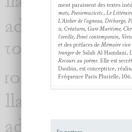
ment parais­sent des textes inédi
mots, Poe­siemuz­icetc., Le Lit­térair
L’Atelier de l’ag­neau, Décharge, Pas
is, Créa­tures, Gare Mar­itime, Chro
l’or­eille
,
Point con­tem­po­rain
,
Ver­s
et des pré­faces de
Mémoire vive d
tranger
de Salah Al Ham­dani,
L
Recours au poème
. Elle est secr
Daubin, est con­cep­trice, réal­i
Fréquence Paris Plurielle, 106.
Ce ter­ri­toire sous la
Une mai­son pour la Po
Dans la mur­mu­ra­tio
Les Mardis lit­téraire
En partage