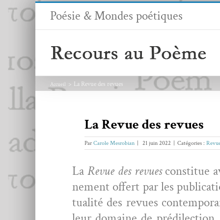
Passer
Poésie & Mondes poétiques
au
contenu
La Revue des revues
Accueil
La Revue des revues
Par
Carole Mesrobian
|
21 juin 2022
|
Catégories :
Revue
La
Revue des revues
con­stitue a
nement offert par les pub­li­ca­
tu­al­ité des revues con­tem­po­r
leur domaine de prédilec­tion,