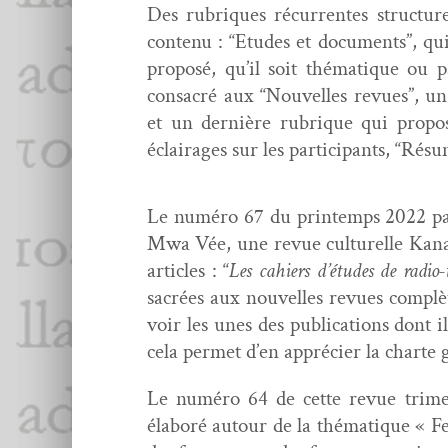
Des rubriques récur­rentes struc­ture
con­tenu : “Etudes et doc­u­ments”, q
pro­posé, qu’il soit thé­ma­tique ou 
con­sacré aux “Nou­velles revues”, un 
et un dernière rubrique qui pro­pos
éclairages sur les par­tic­i­pants, “Rés
Le numéro 67 du print­emps 2022 par
Mwa Vée, une revue cul­turelle Kanak
arti­cles : “
Les cahiers d’études de radio-t
sacrées aux nou­velles revues com­plè­
voir les unes des pub­li­ca­tions dont
cela per­met d’en appréci­er la charte gr
Le numéro 64 de cette revue trimest
élaboré autour de la thé­ma­tique « F