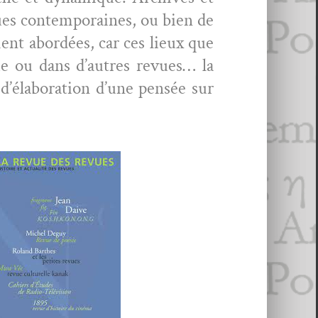
ues con­tem­po­raines, ou bien de
ent abor­dées, car ces lieux que
que ou dans d’autres revues… la
d’élab­o­ra­tion d’une pen­sée sur