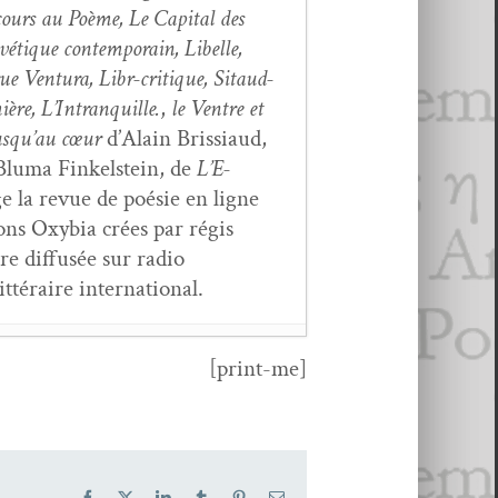
ours au Poème, Le Cap­i­tal des
vé­tique con­tem­po­rain, Libelle,
ue Ven­tu­ra, Libr-cri­tique, Sitaud­
mière, L’Intranquille.
,
le Ven­tre et
usqu’au cœur
d’Alain Bris­si­aud,
luma Finkel­stein, de
L’E­
e la revue de poésie en ligne
ions Oxy­bia crées par régis
ire dif­fusée sur radio
t­téraire international.
[print-me]
ont
- 6 mars 2026
 mars 2026
Facebook
X
LinkedIn
Tumblr
Pinterest
Email