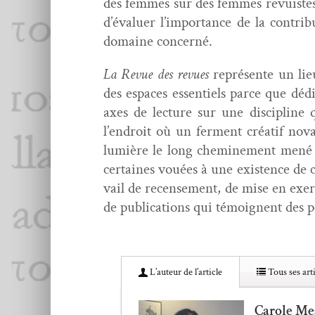
des femmes sur des femmes revuistes.
d’évaluer l’importance de la con­tri­
domaine concerné.
La Revue des revues
représente un lieu
des espaces essen­tiels parce que dédié
axes de lec­ture sur une dis­ci­pline 
l’endroit où un fer­ment créatif nov
lumière le long chem­ine­ment mené p
cer­taines vouées à une exis­tence de 
vail de recense­ment, de mise en exer
de pub­li­ca­tions qui témoignent des pe
L’au­teur de l’article
Tous ses arti
Carole Me