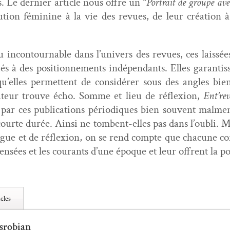
 Le dernier arti­cle nous offre un “
Por­trait de groupe a
bu­tion fémi­nine à la vie des revues, de leur créa­tion 
 incon­tourn­able dans l’univers des revues, ces lais­s
s à des posi­tion­nements indépen­dants. Elles garan­tis­s
qu’elles per­me­t­tent de con­sid­ér­er sous des angles bi
a­teur trou­ve écho. Somme et lieu de réflex­ion,
Ent’re
ar ces pub­li­ca­tions péri­odiques bien sou­vent mal­me
courte durée. Ain­si ne tombent-elles pas dans l’oubli. 
­gue et de réflex­ion, on se rend compte que cha­cune con
n­sées et les courants d’une époque et leur offrent la pos­s
cles
srobian