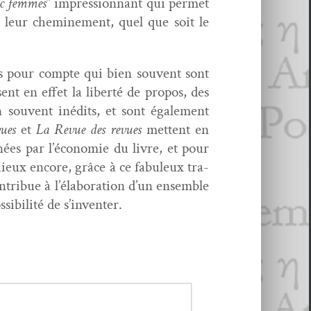
vec femmes
” impres­sion­nant qui per­met
à leur chem­ine­ment, quel que soit le
ées pour compte qui bien sou­vent sont
ent en effet la lib­erté de pro­pos, des
en sou­vent inédits, et sont égale­ment
vues
et
La Revue des revues
met­tent en
nées par l’économie du livre, et pour
Mieux encore, grâce à ce fab­uleux tra­
­tribue à l’élaboration d’un ensem­ble
i­bil­ité de s’inventer.