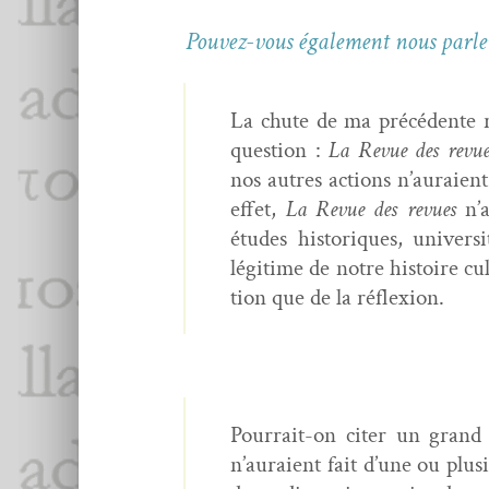
Pou­vez-vous égale­ment nous par­l
La chute de ma précé­dente r
ques­tion :
La Revue des revu
nos autres actions n’auraie
effet,
La Revue des revues
n’a
études his­toriques, uni­ver­s
légitime de notre his­toire cul
tion que de la réflexion.
Pour­rait-on citer un grand 
n’auraient fait d’une ou plusi