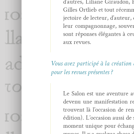
d’autres, Lil­iane Giraudon
Gilles Ortlieb et tout récem­
jec­toire de lecteur, d’auteur
leur com­pagnon­nage, sou­ve
sont répons­es élé­gantes à ce
aux revues.
Vous avez par­ticipé à la créa­tio
pour les revues présentes ?
Le Salon est une aven­ture aus
devenu une man­i­fes­ta­tion 
trou­vent là l’occasion de ren
édi­tion). L’occasion aus­si de
moment unique pour échang­er 
munes. Il y a quelque chose de