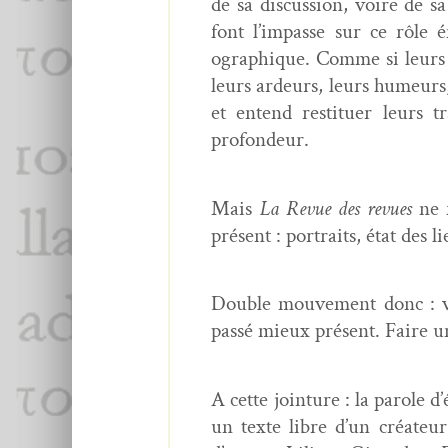
de sa dis­cus­sion, voire de s
font l’impasse sur ce rôle é
ographique. Comme si leurs co
leurs ardeurs, leurs humeurs, l
et entend restituer leurs tra
profondeur.
Mais
La Revue des revues
ne f
présent : por­traits, état des l
Dou­ble mou­ve­ment donc : ve
passé mieux présent. Faire u
A cette join­ture : la parole
un texte libre d’un créa­teu