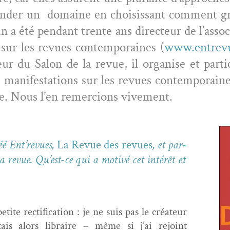
n­der un domaine en choi­sis­sant com­ment grâ
a été pen­dant trente ans directeur de l’as­so­ci­
r les revues con­tem­po­raines (
www.entrevu
­teur du Salon de la revue, il organ­ise et par­t
man­i­fes­ta­tions sur les revues con­tem­po­rain
e. Nous l’en remer­cions vivement.
éé Ent’revues,
La Revue des revues
, et par­
la revue. Qu’est-ce qui a motivé cet intérêt et
ite rec­ti­fi­ca­tion : je ne suis pas le créa­teur
ais alors libraire – même si j’ai rejoint