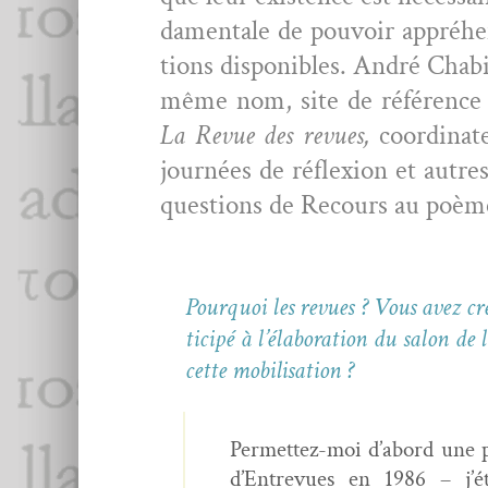
da­men­tale de pou­voir appréhe
tions disponibles. André Chabin 
même nom, site de référence su
La Revue des revues,
coor­di­na
journées de réflex­ion et autres 
ques­tions de Recours au poèm
Pourquoi les revues ? Vous avez cr
ticipé à l’élaboration du salon de 
cette mobilisation ?
Per­me­t­tez-moi d’abord une pet
d’Entrevues en 1986 – j’ét