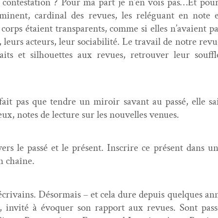
a con­tes­ta­tion ? Pour ma part je n’en vois pas…Et pour
mi­nent, car­di­nal des revues, les reléguant en note 
rps étaient trans­par­ents, comme si elles n’avaient pa
eurs acteurs, leur socia­bil­ité. Le tra­vail de notre revu
its et sil­hou­ettes aux revues, retrou­ver leur souf­fle
ait pas que ten­dre un miroir savant au passé, elle sai
ieux, notes de lec­ture sur les nou­velles venues.
rs le passé et le présent. Inscrire ce présent dans une 
n chaîne.
 d’écrivains. Désor­mais – et cela dure depuis quelques 
r, invité à évo­quer son rap­port aux revues. Sont pass