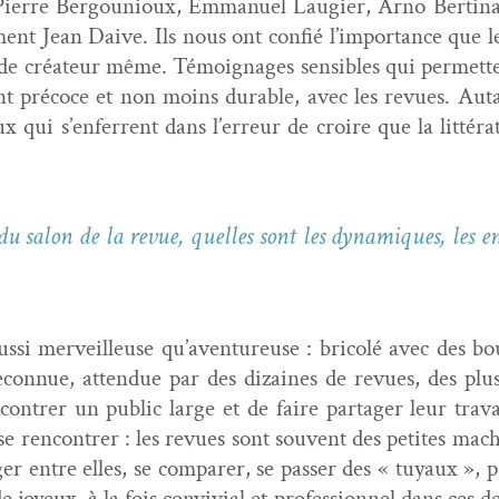
, Pierre Bergounioux, Emmanuel Laugi­er, Arno Berti­n
ment Jean Daive. Ils nous ont con­fié l’importance que l
, de créa­teur même. Témoignages sen­si­bles qui per­me­t­t
nt pré­coce et non moins durable, avec les revues. Auta
ux qui s’enferrent dans l’erreur de croire que la lit­tér
n du salon de la revue, quelles sont les dynamiques, les 
­si mer­veilleuse qu’aventureuse : bricolé avec des bouts
recon­nue, atten­due par des dizaines de revues, des plus
­con­tr­er un pub­lic large et de faire partager leur tra­v
 se ren­con­tr­er : les revues sont sou­vent des petites mach
entre elles, se com­par­er, se pass­er des « tuyaux », p
 joyeux, à la fois con­vivial et pro­fes­sion­nel dans ce