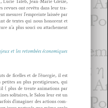
a, Lucie Taïeb, Jean-Marie Gleize,
es revues ont revê­tu dans leur tra­
ent mesur­er l’empreinte lais­sée par
nt de textes qui nous hon­orent et
a­ture n’a plus souci ou attache­ment
enjeux et les retombées économiques
 de ficelles et de l’énergie, il est
 petites au plus pres­tigieuses, qui
ail ( plus de trente ani­ma­tions par
ines soli­taires, le Salon leur est un
ar­fois d’imaginer des actions com­
s deux jours partagés que même après