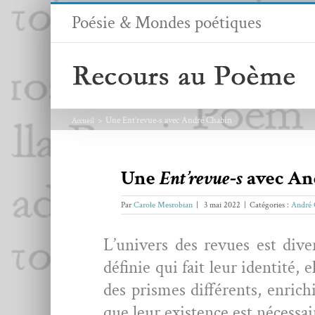
Passer
Poésie & Mondes poétiques
au
contenu
Une Ent’revue‑s avec André Chabin
Accueil
Une
Ent’revue‑s
avec An
Par
Carole Mesrobian
|
3 mai 2022
|
Catégories :
André 
L’u­nivers des revues est diver­
définie qui fait leur iden­tité, e
des prismes dif­férents, enrichi
que leur exis­tence est néces­sair