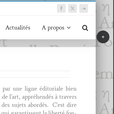
Facebook
X
SoundCloud
Actualités
A propos
Bascule
de
la
zone
de
la
barre
coulissa
 par une ligne édi­to­ri­ale bien
e, de l’art, appréhendés à tra­vers
u des sujets abor­dés. C’est dire
qui garan­tis­sent la lib­erté fon­