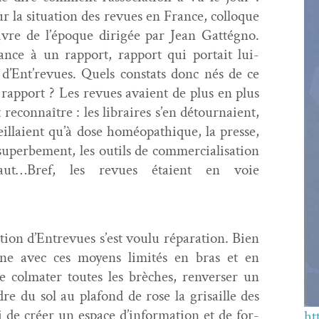
ur la sit­u­a­tion des revues en France, col­loque
ivre de l’époque dirigée par Jean Gat­tég­no.
ance à un rap­port, rap­port qui por­tait lui-
d’Ent’revues. Quels con­stats donc nés de ce
e rap­port ? Les revues avaient de plus en plus
 recon­naître : les libraires s’en détour­naient,
ueil­laient qu’à dose homéopathique, la presse,
superbe­ment, les out­ils de com­mer­cial­i­sa­tion
éfaut…Bref, les revues étaient en voie
éa­tion d’Entrevues s’est voulu répa­ra­tion. Bien
ine avec ces moyens lim­ités en bras et en
e col­mater toutes les brèch­es, ren­vers­er un
re du sol au pla­fond de rose la gri­saille des
gi de créer un espace d’information et de for­
ht