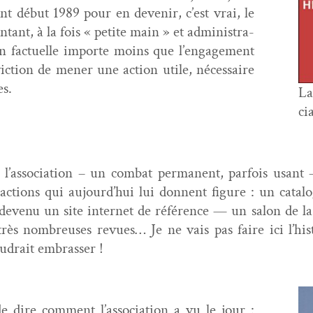
ment début 1989 pour en devenir, c’est vrai, le
n­tant, à la fois « petite main » et admin­is­tra­
sion factuelle importe moins que l’engagement
vic­tion de men­er une action utile, néces­saire
es.
La
ci
l’association – un com­bat per­ma­nent, par­fois usant –
 actions qui aujourd’hui lui don­nent fig­ure : un cat­a­
devenu un site inter­net de référence — un salon de l
rès nom­breuses revues… Je ne vais pas faire ici l’hist
audrait embrasser !
e dire com­ment l’association a vu le jour :