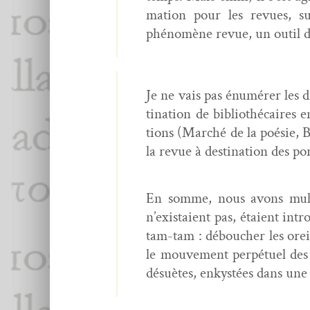
ma­tion pour les revues, su
phénomène revue, un out­il 
Je ne vais pas énumér­er les di
ti­na­tion de bib­lio­thé­caires
tions (Marché de la poésie, BP
la revue à des­ti­na­tion des 
En somme, nous avons mul­ti­
n’existaient pas, étaient int
tam-tam : débouch­er les oreille
le mou­ve­ment per­pétuel de
désuètes, enkys­tées dans une 