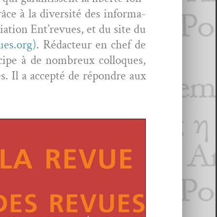
ce à la diver­sité des infor­ma­
a­tion Ent’re­vues, et du site du
es.org
)
. Rédac­teur en chef de
icipe à de nom­breux col­lo­ques,
es. Il a accep­té de répon­dre aux