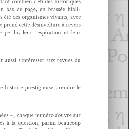
­tant com­bi­en d’études his­toriques
en bas de page, en brassée bib­li­
s été des organ­ismes vivants, avec
e prend cette dés­in­vol­ture à revers
 per­du, leur res­pi­ra­tion et leur
t aus­si s’intéresser aux revues du
his­toire pres­tigieuse ; ren­dre le
années – , chaque numéro s’ouvre sur
és à la ques­tion, par­mi beau­coup