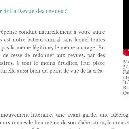
er de
La Revue des revues
?
éponse con­duit naturelle­ment à votre autre
es
est notre bateau ami­ral sans lequel toutes
nt pas la même légitimé, le même ancrage. En
 de cesse de redonner aux revues, par des
Ma
i­taires, à tout le moins éru­dites, leur place
37
­turelle aus­si bien du point de vue de la créa­
Fa
ut
“L
Ra
Qua
mou­ve­ment lit­téraire, une avant-garde, une idéolo­
eurs revues le lieu même de son élab­o­ra­tion, le creuset 