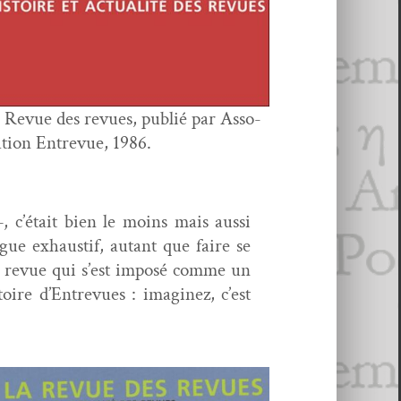
 Revue des revues, pub­lié par Asso­
­a­tion Entre­vue, 1986.
, c’était bien le moins mais aus­si
logue exhaus­tif, autant que faire se
a revue qui s’est imposé comme un
oire d’Entrevues : imag­inez, c’est