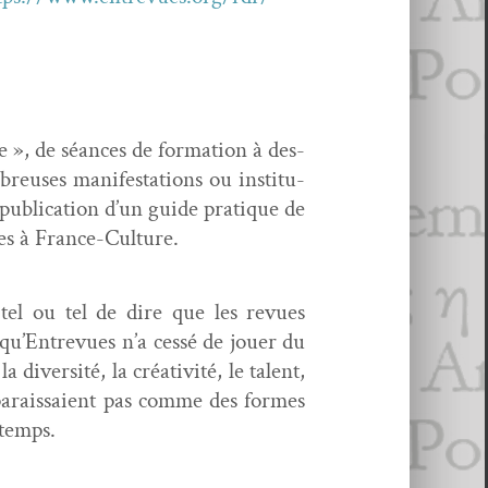
e », de séances de for­ma­tion à des­
breuses man­i­fes­ta­tions ou insti­tu­
ub­li­ca­tion d’un guide pra­tique de
ques à France-Culture.
 tel ou tel de dire que les revues
e qu’Entrevues n’a cessé de jouer du
iver­sité, la créa­tiv­ité, le tal­ent,
pparaissaient pas comme des formes
 temps.