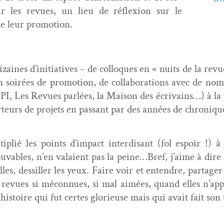
r les revues, un lieu de réflex­ion sur le
de leur promotion.
zaines d’initiatives – de col­lo­ques en « nuits de la revu
 en soirées de pro­mo­tion, de col­lab­o­ra­tions avec de nom­
I, Les Revues par­lées, la Mai­son des écrivains…) à la p
por­teurs de pro­jets en pas­sant par des années de chroni
plié les points d’impact inter­dis­ant (fol espoir !) à
rou­vables, n’en valaient pas la peine…Bref, j’aime à dir
s, dessiller les yeux. Faire voir et enten­dre, partager la d
s revues si mécon­nues, si mal aimées, quand elles n’a
his­toire qui fut certes glo­rieuse mais qui avait fait son