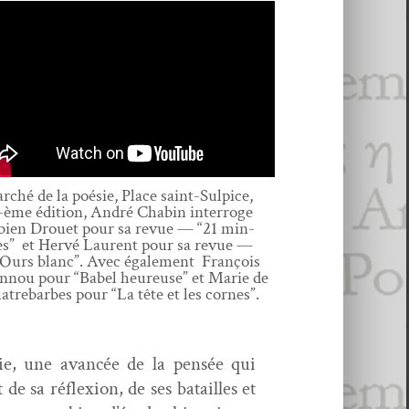
rché de la poésie, Place saint-Sulpice,
-ème édi­tion, André Chabin inter­roge
bi­en Drou­et pour sa revue — “21 min­
es” et Hervé Lau­rent pour sa revue —
’Ours blanc”. Avec égale­ment François
n­nou pour “Babel heureuse” et Marie de
­tre­barbes pour “La tête et les cornes”.
gie, une avancée de la pen­sée qui
de sa réflex­ion, de ses batailles et