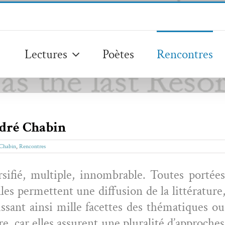
Lectures
Poètes
Rencontres
dré Chabin
Chabin
,
Rencontres
si­fié, mul­ti­ple, innom­brable. Toutes portées
lles per­me­t­tent une dif­fu­sion de la lit­téra­tur
ssant ain­si mille facettes des thé­ma­tiques o
e, car elles assurent une plu­ral­ité d’ap­proches 