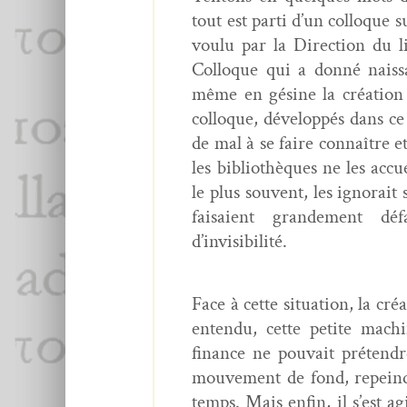
tout est par­ti d’un col­loque s
voulu par la Direc­tion du l
Col­loque qui a don­né nais­s
même en gésine la créa­tion 
col­loque, dévelop­pés dans c
de mal à se faire con­naître et
les bib­lio­thèques ne les acc
le plus sou­vent, les igno­rait 
fai­saient grande­ment d
d’invisibilité.
Face à cette sit­u­a­tion, la cr
enten­du, cette petite mach
finance ne pou­vait pré­ten­dr
mou­ve­ment de fond, repein­d
temps. Mais enfin, il s’est a