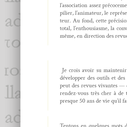
l’association assez pré­co­ce­
pili­er, l’animateur, le représe
teur. Au fond, cette pré­ci­
total, l’enthousiasme, la con­
même, en direc­tion des revu
Je crois avoir su main­tenir 
dévelop­per des out­ils et des
peut des revues vivantes — 
ren­dez-vous très cher à de t
presque 50 ans de vie qu’il f
Ten­tons en quelques mots d