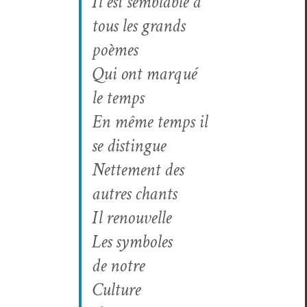
Il est sem­blable à
tous les grands
poèmes
Qui ont mar­qué
le temps
En même temps il
se distingue
Net­te­ment des
autres chants
Il renouvelle
Les sym­bol­es
de notre
Culture