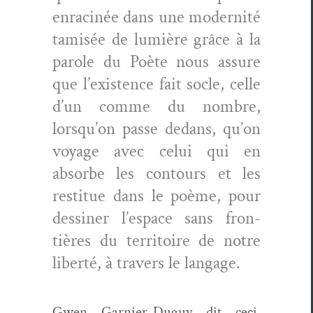
enrac­inée dans une moder­nité
tamisée de lumière grâce à la
parole du Poète nous assure
que l’ex­is­tence fait socle, celle
d’un comme du nom­bre,
lorsqu’on passe dedans, qu’on
voy­age avec celui qui en
absorbe les con­tours et les
restitue dans le poème, pour
dessin­er l’e­space sans fron­
tières du ter­ri­toire de notre
lib­erté, à tra­vers le langage.
Gwen Gar­nier-Duguy dit ceci.