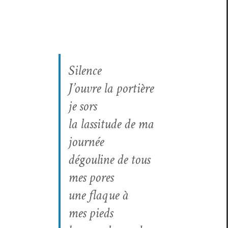
Silence
J’ou­vre la por­tière
je sors
la las­si­tude de ma
journée
dégouline de tous
mes pores
une flaque à
mes pieds