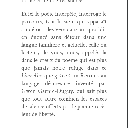
trame et lieu de résistance.
Et ici le poète inter­pèle, inter­roge le
par­cours, tant le sien, qui appa­raît
au détour des vers dans un quo­ti­di­
en énon­cé sans détour dans une
langue famil­ière et actuelle, celle du
lecteur, de vous, nous, appelés là
dans le creux du poème qui est plus
que jamais notre refuge dans ce
Livre d’or
, que grâce à un Recours au
lan­gage dé-mesuré inven­té par
Gwen Gar­nie-Duguy, qui sait plus
que tout autre com­bi­en les espaces
de silence offerts par le poème recè­
lent de liberté.