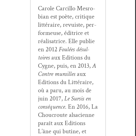
Car­ole Car­cil­lo Mes­ro­
bian est poète, cri­tique
lit­téraire, revuiste, per­
formeuse, éditrice et
réal­isatrice. Elle pub­lie
en 2012
Foulées désul­
toires
aux Edi­tions du
Cygne, puis, en 2013,
A
Con­tre murailles
aux
Edi­tions du Lit­téraire,
où a paru, au mois de
juin 2017,
Le Sur­sis en
con­séquence
. En 2016, La
Chou­croute alsa­ci­enne
paraît aux Edi­tions
L’âne qui butine, et