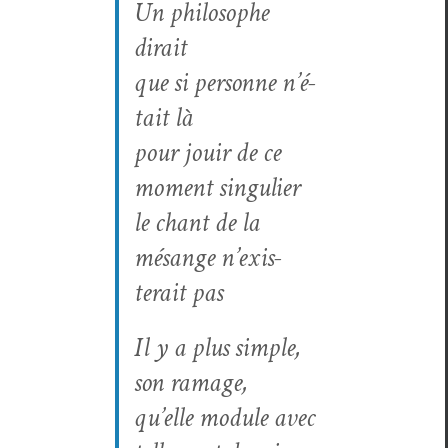
Un philosophe
dirait
que si per­son­ne n’é­
tait là
pour jouir de ce
moment singulier
le chant de la
mésange n’ex­is­
terait pas
Il y a plus sim­ple,
son ramage,
qu’elle mod­ule avec