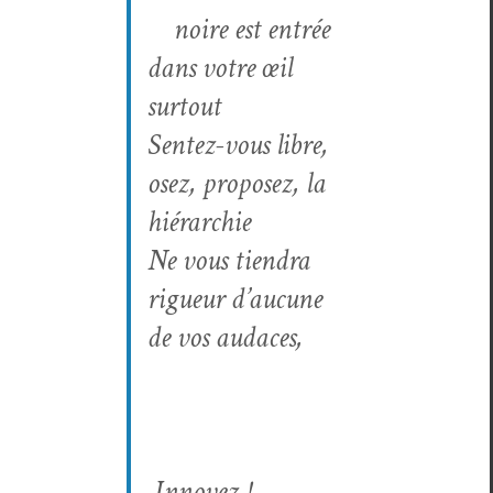
noire est entrée
dans votre œil
surtout
Sen­tez-vous libre,
osez, pro­posez, la
hiérarchie
Ne vous tien­dra
rigueur d’au­cune
de vos audaces,
Innovez !