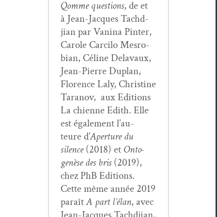
Qomme ques­tions
, de et
à Jean-Jacques Tachd­
jian par Van­i­na Pin­ter,
Car­ole Car­ci­lo Mes­ro­
bian, Céline Delavaux,
Jean-Pierre Duplan,
Flo­rence Laly, Chris­tine
Tara­nov, aux Edi­tions
La chi­enne Edith. Elle
est égale­ment l’au­
teure d’
Aper­ture du
silence
(2018) et
Onto­
genèse des bris
(2019),
chez PhB Edi­tions.
Cette même année 2019
paraît
A part l’élan
, avec
Jean-Jacques Tachd­jian,