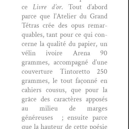
ce
Livre d’or
. Tout d’abord
parce que l’Ate­lier du Grand
Tétras crée des opus remar­
quables, tant pour ce qui con­
cerne la qual­ité du papi­er, un
vélin ivoire Are­na 90
grammes, accom­pa­g­né d’une
cou­ver­ture Tin­toret­to 250
grammes, le tout façon­né en
cahiers cousus, que pour la
grâce des car­ac­tères apposés
au milieu de marges
généreuses ; ensuite parce
que la hau­teur de cette poésie