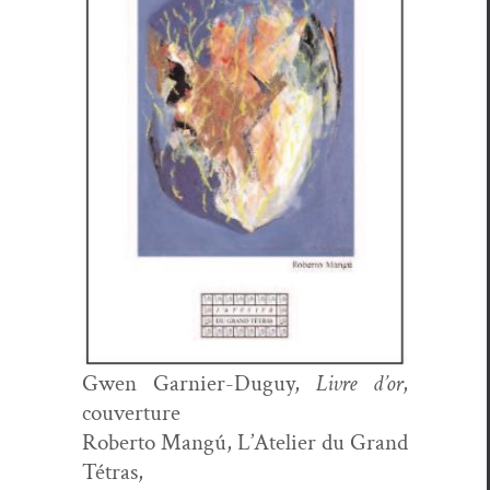
Gwen Gar­nier-Duguy,
Livre d’or
,
cou­ver­ture
Rober­to Mangú, L’Ate­lier du Grand
Tétras,