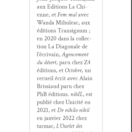
aux Edi­tions La Chi­
enne, et
Fem mal
avec
Wan­da Mihuleac, aux
édi­tions Tran­signum ;
en 2020 dans la col­lec­
tion La Diag­o­nale de
l’écrivain,
Agence­ment
du désert
, paru chez Z4
édi­tions, et
Octo­bre
, un
recueil écrit avec Alain
Bris­si­aud paru chez
PhB édi­tions.
nihIL
, est
pub­lié chez Unic­ité en
2021, et
De nihi­lo nihil
en jan­vi­er 2022 chez
tar­mac,
L’Ourlet des