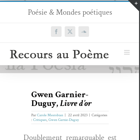
Passer
Poésie & Mondes poétiques
au
contenu
Facebook
X
SoundCloud
Gwen Garnier-
Duguy,
Livre d’or
Par
Carole Mesrobian
|
22 avril 2023
|
Catégories
:
Critiques
,
Gwen Garnie-Duguy
Dou­ble­ment remar­quable est