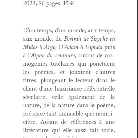
2023, 96 pages, 15 €.
D’un temps, d’un monde, aux temps,
aux monde, du
Por­trait de Sisyphe en
Midas
à
Argo
, D’
Adam
à
Diph­da
puis
à l’
Alpha du cen­tau­re
, autant de cos­
mogo­nies tutélaires qui ponctuent
les poèmes, et joux­tent d’autres
titres, plongeant le lecteur dans le
chant d’une lux­u­ri­ance référen­tielle
sécu­laire, celle égale­ment de la
nature, de la nature dans le poème,
présence tant immuable que nourri­
cière. Autant de références à une
lit­téra­ture qui elle aus­si fait socle,