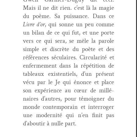
Mais il ne dit rien. c’est là la magie
du poème. Sa puis­sance. Dans ce
Livre d’or
, qui sonne un peu comme
un bilan de ce qui fut, et une porte
vers ce qui sera, se mêle la parole
sim­ple et dis­crète du poète et des
références sécu­laires. Cir­cu­lar­ité et
enfer­me­ment dans la répéti­tion de
tableaux exis­ten­tiels, d’un présent
vécu par le Je qui énonce et place
son expéri­ence au cœur de mil­lé­
naires d’autres, pour témoign­er du
monde con­tem­po­rain et inter­roger
une moder­nité qui n’en finit pas
d’aboutir à nulle part.