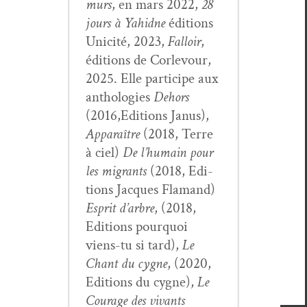
murs
, en mars 2022,
28
jours à Yahidne
édi­tions
Unic­ité, 2023,
Fal­loir
,
édi­tions de Cor­levour,
2025. Elle par­ticipe aux
antholo­gies
Dehors
(2016,Editions Janus),
Appa­raître
(2018, Terre
à ciel)
De l’hu­main pour
les migrants
(2018, Edi­
tions Jacques Fla­mand)
Esprit d’ar­bre
, (2018,
Edi­tions pourquoi
viens-tu si tard),
Le
Chant du cygne
, (2020,
Edi­tions du cygne),
Le
Courage des vivants