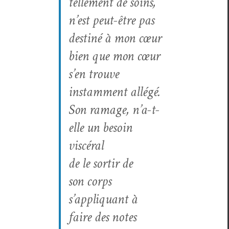
telle­ment de soins,
n’est peut-être pas
des­tiné à mon cœur
bien que mon cœur
s’en trouve
instam­ment allégé.
Son ram­age, n’a-t-
elle un besoin
viscéral
de le sor­tir de
son corps
s’ap­pli­quant à
faire des notes