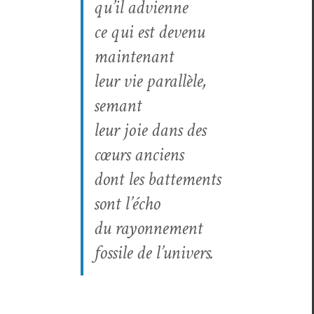
qu’il advienne
ce qui est devenu
maintenant
leur vie par­al­lèle,
semant
leur joie dans des
cœurs anciens
dont les bat­te­ments
sont l’écho
du ray­on­nement
fos­sile de l’univers.