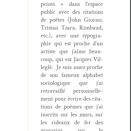
peints » dans l’espace
pub­lic avec des cita­tions
de poètes (John Giorno,
Tris­tan Tzara, Rim­baud,
etc.), avec une typogra­
phie qui est proche d’un
artiste que j’aime beau­
coup, qui est Jacques Vil­
leglé.
Je suis assez proche
de son fameux alpha­bet
soci­ologique que j’ai
retra­vail­lé per­son­nelle­
ment pour écrire des cita­
tions de poèmes que j’ai
inscrits sur les murs, sur
les rideaux de fer des
mag­a­sins, sur le