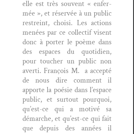
elle est très sou­vent « enfer­
mée », et réservée à un pub­lic
restreint, choisi. Les actions
menées par ce col­lec­tif visent
donc à porter le poème dans
des espaces du quo­ti­di­en,
pour touch­er un pub­lic non
aver­ti. François M. a accep­té
de nous dire com­ment il
apporte la poésie dans l’e­space
pub­lic, et surtout pourquoi,
qu’est-ce qui a motivé sa
démarche, et qu’est-ce qui fait
que depuis des années il