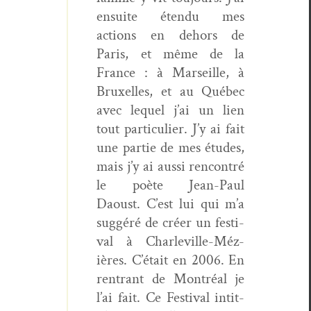
ensuite éten­du mes
actions en dehors de
Paris, et même de la
France : à Mar­seille, à
Brux­elles, et au Québec
avec lequel j’ai un lien
tout par­ti­c­uli­er. J’y ai fait
une par­tie de mes études,
mais j’y ai aus­si ren­con­tré
le poète Jean-Paul
Daoust. C’est lui qui m’a
sug­géré de créer un fes­ti­
val à Charleville-Méz­
ières. C’é­tait en 2006. En
ren­trant de Mon­tréal je
l’ai fait. Ce Fes­ti­val inti­t­