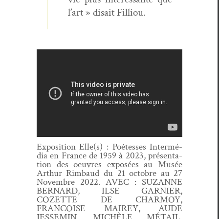
l’art » dis­ait Filliou.
Expo­si­tion Elle(s) : Poét­esses Inter­mé­
dia en France de 1959 à 2023, p
résen­ta­
tion des oeu­vres exposées au Musée
Arthur Rim­baud du 21 octo­bre au 27
Novem­bre 2022. AVEC : SUZANNE
BERNARD, ILSE GARNIER,
COZETTE DE CHARMOY,
FRANCOISE MAIREY, AUDE
JESSEMIN, MICHÈLE MÉTAIL,