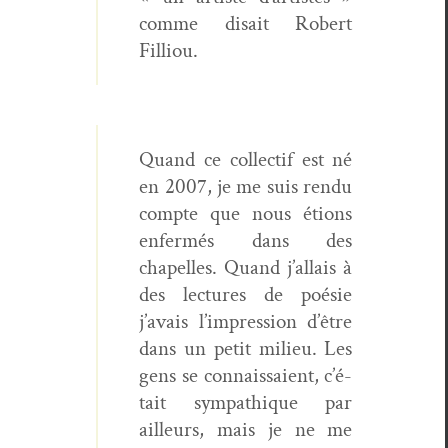
comme dis­ait Robert
Filliou.
Quand ce col­lec­tif est né
en 2007, je me suis ren­du
compte que nous étions
enfer­més dans des
chapelles. Quand j’al­lais à
des lec­tures de poésie
j’avais l’im­pres­sion d’être
dans un petit milieu. Les
gens se con­nais­saient, c’é­
tait sym­pa­thique par
ailleurs, mais je ne me