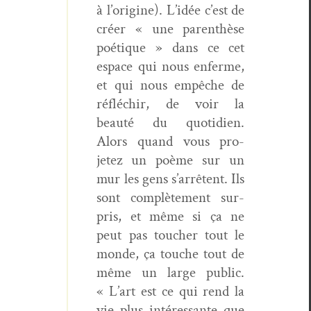
à l’o­rig­ine). L’idée c’est de
créer « une par­en­thèse
poé­tique » dans ce cet
espace qui nous enferme,
et qui nous empêche de
réfléchir, de voir la
beauté du quo­ti­di­en.
Alors quand vous pro­
jetez un poème sur un
mur les gens s’ar­rê­tent. Ils
sont com­plète­ment sur­
pris, et même si ça ne
peut pas touch­er tout le
monde, ça touche tout de
même un large pub­lic.
« L’art est ce qui rend la
vie plus intéres­sante que