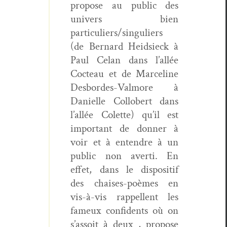
pro­pose au pub­lic des
univers bien
particuliers/singuliers
(de Bernard Hei­d­sieck à
Paul Celan dans l’allée
Cocteau et de Marce­line
Des­bor­des-Val­more à
Danielle Col­lobert dans
l’al­lée Colette) qu’il est
impor­tant de don­ner à
voir et à enten­dre à un
pub­lic non aver­ti. En
effet, dans le dis­posi­tif
des chais­es-poèmes en
vis-à-vis rap­pel­lent les
fameux con­fi­dents où on
s’as­soit à deux , pro­pose