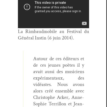
La Rim­baud­mo­bile au Fes­ti­val du
Général Instin (6 juin 2014).
Autour de ces édi­teurs et
de ces jeunes poètes il y
avait aus­si des musi­ciens
expéri­men­taux, des
vidéastes. Nous avons
alors créé ensem­ble avec
Christophe Ack­er, Anne-
Sophie Ter­ril­lon et Jean-