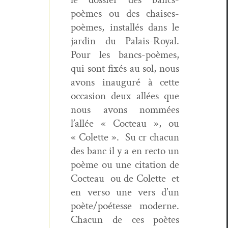
poèmes ou des chais­es-
poèmes, instal­lés dans le
jardin du Palais-Roy­al.
Pour les bancs-poèmes,
qui sont fixés au sol, nous
avons inau­guré à cette
occa­sion deux allées que
nous avons nom­mées
l’allée « Cocteau », ou
« Colette ».
Su cr cha­cun
des banc il y a en rec­to un
poème ou une cita­tion de
Cocteau ou de Colette et
en ver­so une vers d’un
poète/poétesse mod­erne.
Cha­cun de ces poètes