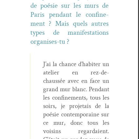
de poésie sur les murs de
Paris pen­dant le con­fine­
ment ? Mais quels autres
types de man­i­fes­ta­tions
organises-tu ?
J’ai la chance d’habiter un
ate­lier en rez-de-
chaussée avec en face un
grand mur blanc. Pen­dant
les con­fine­ments, tous les
soirs, je pro­je­tais de la
poésie con­tem­po­raine sur
ce mur, donc tous les
voisins regar­daient.