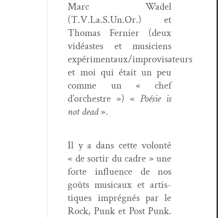
Marc Wadel
(T.V.La.S.Un.Or.) et
Thomas Fer­nier (deux
vidéastes et musi­ciens
expérimentaux/improvisateurs
et moi qui était un peu
comme un « chef
d’orchestre ») «
Poésie is
not dead
».
Il y a dans cette volon­té
« de sor­tir du cadre » une
forte influ­ence de nos
goûts musi­caux et artis­
tiques imprégnés par le
Rock, Punk et Post Punk.