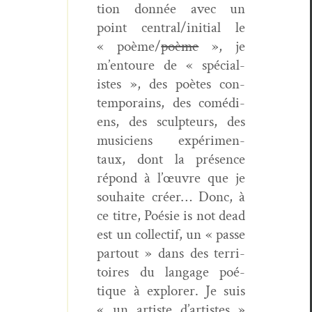
tion don­née avec un
point central/initial le
« poème/
poème
», je
m’entoure de « spé­cial­
istes », des poètes con­
tem­po­rains, des comé­di­
ens, des sculp­teurs, des
musi­ciens expéri­men­
taux, dont la présence
répond à l’œuvre que je
souhaite créer… Donc, à
ce titre, Poésie is not dead
est un col­lec­tif, un « passe
partout » dans des ter­ri­
toires du lan­gage poé­
tique à explor­er. Je suis
« un artiste d’artistes »