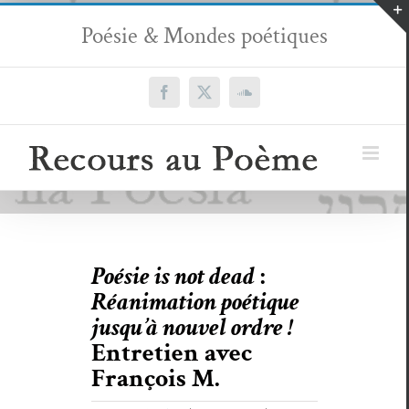
Passer
Poésie & Mondes poétiques
au
contenu
Facebook
X
SoundCloud
Poésie is not dead
:
Réanimation poétique
jusqu’à nouvel ordre !
Entretien avec
François M.