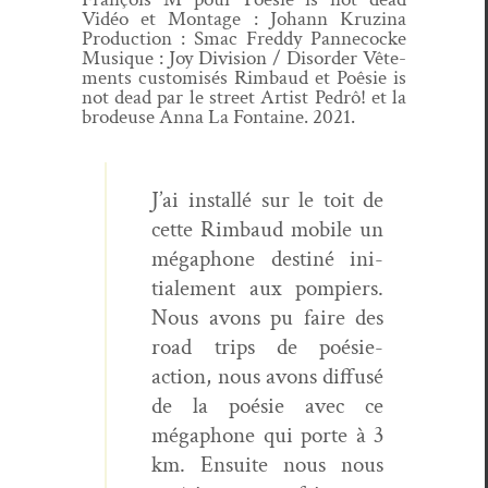
Vidéo et Mon­tage : Johann Kruz­i­na
Pro­duc­tion : Smac Fred­dy Pan­necocke
Musique : Joy Divi­sion / Dis­or­der Vête­
ments cus­tomisés Rim­baud et Poêsie is
not dead par le street Artist Pedrô! et la
brodeuse Anna La Fontaine. 2021.
J’ai instal­lé sur le toit de
cette Rim­baud mobile un
méga­phone des­tiné ini­
tiale­ment aux pom­piers.
Nous avons pu faire des
road trips de poésie-
action, nous avons dif­fusé
de la poésie avec ce
méga­phone qui porte à 3
km. Ensuite nous nous