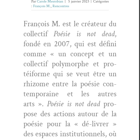
Par
Carole Mesrobian
|
5 janvier 2023
|
Catégories
:
François M.
,
Rencontres
François M. est le créa­teur du
col­lec­tif
Poésie is not dead
,
fondé en 2007, qui est défi­ni
comme « un con­cept et un
col­lec­tif poly­mor­phe et pro­
téi­forme qui se veut être un
rhi­zome entre la poésie con­
tem­po­raine et les autres
arts ».
Poésie is not dead
pro­
pose des actions autour de la
poésie pour la « dé-livr­er »
des espaces insti­tu­tion­nels, où