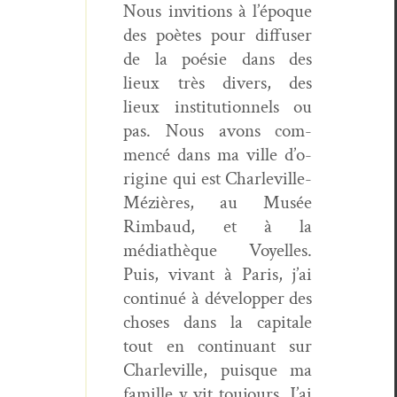
Nous invi­tions à l’époque
des poètes pour dif­fuser
de la poésie dans des
lieux très divers, des
lieux insti­tu­tion­nels ou
pas. Nous avons com­
mencé dans ma ville d’o­
rig­ine qui est Charleville-
Méz­ières, au Musée
Rim­baud, et à la
médiathèque Voyelles.
Puis, vivant à Paris, j’ai
con­tin­ué à dévelop­per des
choses dans la cap­i­tale
tout en con­tin­u­ant sur
Charleville, puisque ma
famille y vit tou­jours. J’ai