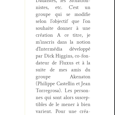
Dadaïstes, les Sit­u­a­tion­
nistes, etc. C’est un
groupe qui se mod­i­fie
selon l’ob­jec­tif que l’on
souhaite don­ner à une
créa­tion A ce titre, je
m’inscris dans la notion
d’Intermédia dévelop­pé
par Dick Hig­gins, co-fon­
da­teur de Fluxus et à la
suite de mes amis du
groupe Ake­na­ton
(Philippe Castellin et Jean
Tor­re­grosa). Les per­son­
nes qui sont alors sus­cep­
ti­bles de le men­er à bien
vari­ent. Pour une créa­