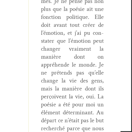
més. Je ne pense pas non
plus que la poésie ait une
fonc­tion poli­tique. Elle
doit avant tout créer de
l’é­mo­tion, et j’ai pu con­
stater que l’émotion peut
chang­er vrai­ment la
manière dont on
appréhende le monde. Je
ne pré­tends pas qu’elle
change la vie des gens,
mais la manière dont ils
perçoivent la vie, oui. La
poésie a été pour moi un
élé­ment déter­mi­nant. Au
départ ce n’était pas le but
recher­ché parce que nous