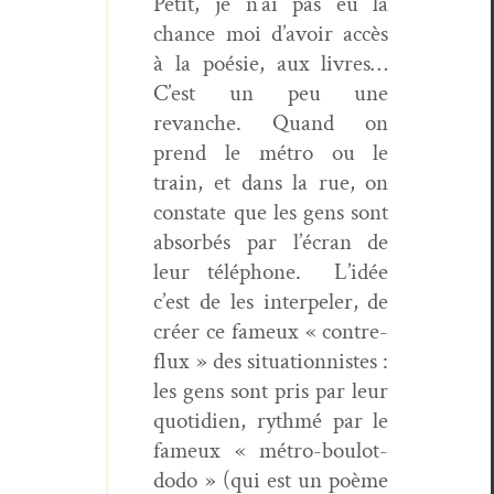
Petit, je n’ai pas eu la
chance moi d’avoir accès
à la poésie, aux livres…
C’est un peu une
revanche. Quand on
prend le métro ou le
train, et dans la rue, on
con­state que les gens sont
absorbés par l’écran de
leur télé­phone.
L’idée
c’est de les inter­pel­er, de
créer ce fameux « con­tre-
flux » des sit­u­a­tion­nistes :
les gens sont pris par leur
quo­ti­di­en, ryth­mé par le
fameux « métro-boulot-
dodo » (qui est un poème