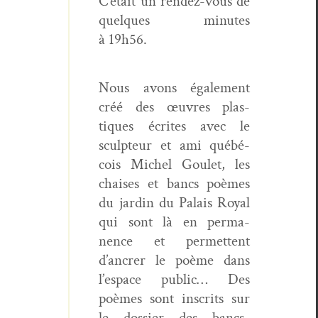
C’était un ren­dez-vous de
quelques min­utes
à 19h56.
Nous avons égale­ment
créé des œuvres plas­
tiques écrites avec le
sculp­teur et ami québé­
cois Michel Goulet, les
chais­es et bancs poèmes
du jardin du Palais Roy­al
qui sont là en per­ma­
nence et per­me­t­tent
d’ancrer le poème dans
l’e­space pub­lic… Des
poèmes sont inscrits sur
le dossier des bancs-