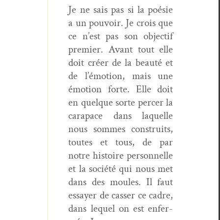
Je ne sais pas si la poésie
a un pou­voir. Je crois que
ce n’est pas son objec­tif
pre­mier. Avant tout elle
doit créer de la beauté et
de l’é­mo­tion, mais une
émo­tion forte. Elle doit
en quelque sorte percer la
cara­pace dans laque­lle
nous sommes con­stru­its,
toutes et tous, de par
notre his­toire per­son­nelle
et la société qui nous met
dans des moules. Il faut
essay­er de cass­er ce cadre,
dans lequel on est enfer­