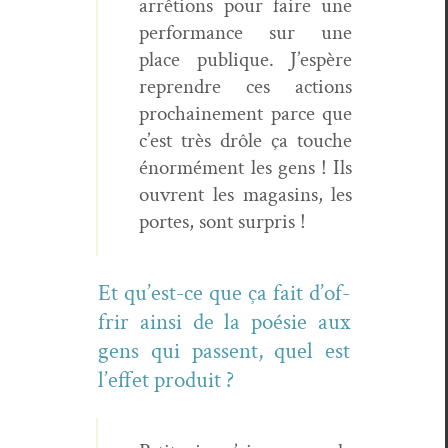
arrê­tions pour faire une
per­for­mance sur une
place publique. J’e­spère
repren­dre ces actions
prochaine­ment parce que
c’est très drôle ça touche
énor­mé­ment les gens ! Ils
ouvrent les mag­a­sins, les
portes, sont surpris !
Et qu’est-ce que ça fait d’of­
frir ain­si de la poésie aux
gens qui passent, quel est
l’effet produit ?