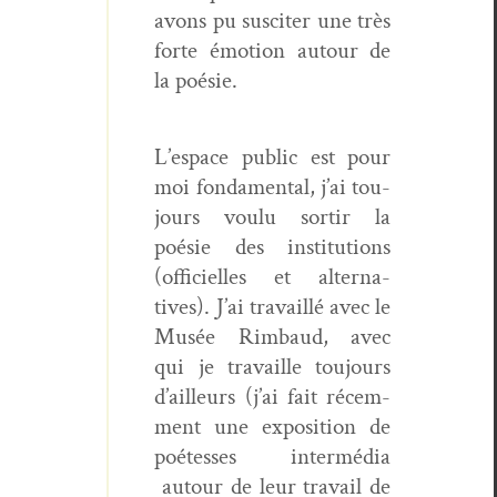
avons pu sus­citer une très
forte émo­tion autour de
la poésie.
L’e­space pub­lic est pour
moi fon­da­men­tal, j’ai tou­
jours voulu sor­tir la
poésie des insti­tu­tions
(offi­cielles et alter­na­
tives). J’ai tra­vail­lé avec le
Musée Rim­baud, avec
qui je tra­vaille tou­jours
d’ailleurs (j’ai fait récem­
ment une expo­si­tion de
poét­esses inter­mé­dia
autour de leur tra­vail de