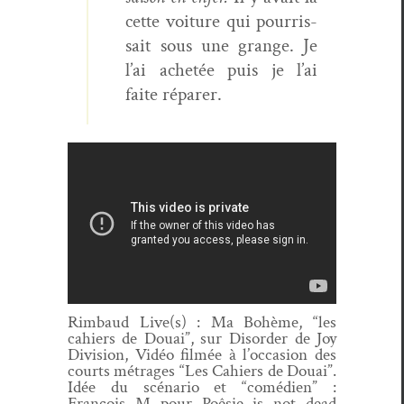
cette voiture qui pour­ris­
sait sous une grange. Je
l’ai achetée puis je l’ai
faite réparer.
Rim­baud Live(s) : Ma Bohème, “les
cahiers de Douai”, sur Dis­or­der de Joy
Divi­sion,
Vidéo filmée à l’oc­ca­sion des
courts métrages “Les Cahiers de Douai”.
Idée du scé­nario et “comé­di­en” :
François M pour Poêsie is not dead