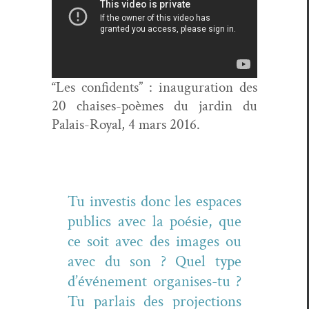
“Les con­fi­dents” : inau­gu­ra­tion des
20 chais­es-poèmes du jardin du
Palais-Roy­al, 4 mars 2016.
Tu investis donc les espaces
publics avec la poésie, que
ce soit avec des images ou
avec du son ? Quel type
d’événement organ­is­es-tu ?
Tu par­lais des pro­jec­tions