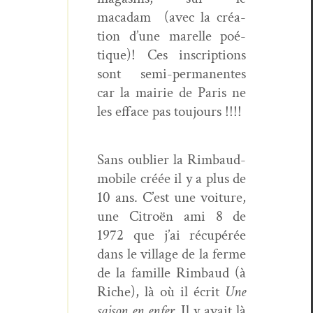
macadam (avec la créa­
tion d’une marelle poé­
tique)! Ces inscrip­tions
sont semi-per­ma­nentes
car la mairie de Paris ne
les efface pas toujours !!!!
Sans oubli­er la Rim­baud­
mo­bile créée il y a plus de
10 ans. C’est une voiture,
une Cit­roën ami 8 de
1972 que j’ai récupérée
dans le vil­lage de la ferme
de la famille Rim­baud (à
Riche), là où il écrit
Une
sai­son en enfer.
Il y avait là