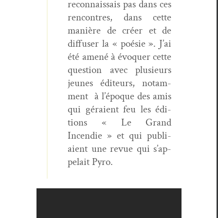
recon­nais­sais pas dans ces
ren­con­tres, dans cette
manière de créer et de
dif­fuser la « poésie ». J’ai
été amené à évo­quer cette
ques­tion avec plusieurs
jeunes édi­teurs, notam­
ment à l’époque des amis
qui géraient feu les édi­
tions « Le Grand
Incendie » et qui pub­li­
aient une revue qui s’ap­
pelait Pyro.