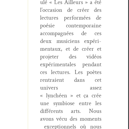
ulé « Les Ailleurs » a été
l’occasion de créer des
lec­tures per­for­mées de
poésie con­tem­po­raine
accom­pa­g­nées de ces
deux musi­ciens expéri­
men­taux, et de créer et
pro­jeter des vidéos
expéri­men­tales pen­dant
ces lec­tures. Les poètes
ren­traient dans cet
univers assez
« lynchéen » et ça crée
une sym­biose entre les
dif­férents arts. Nous
avons vécu des moments
excep­tion­nels où nous