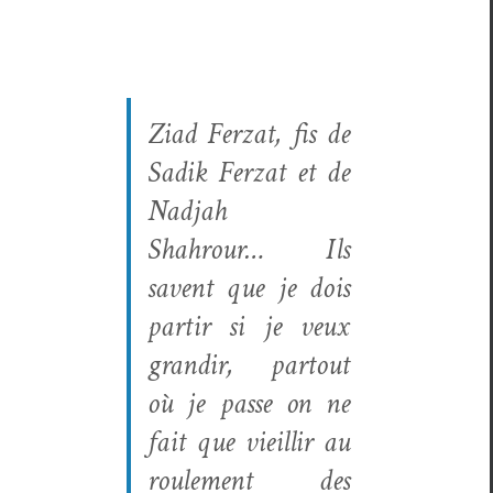
Ziad Fer­zat, fis de
Sadik Fer­zat et de
Nad­jah
Shahrour… Ils
savent que je dois
par­tir si je veux
grandir, partout
où je passe on ne
fait que vieil­lir au
roule­ment des