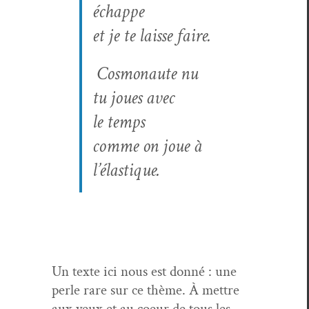
échappe
et je te laisse faire.
Cos­mo­naute nu
tu joues avec
le temps
comme on joue à
l’élastique.
Un texte ici nous est don­né : une
per­le rare sur ce thème. À met­tre
aux yeux et au coeur de tous les