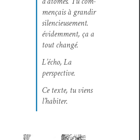
d’atomes. Tu com­
mençais à grandir
silen­cieuse­ment.
évidem­ment, ça a
tout changé.
L’écho, La
perspective.
Ce texte, tu viens
l’habiter.