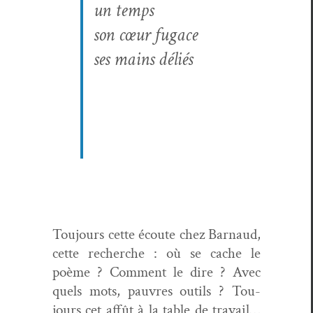
un temps
son cœur fugace
ses mains déliés
Tou­jours cette écoute chez Bar­naud,
cette recherche : où se cache le
poème ? Com­ment le dire ? Avec
quels mots, pau­vres out­ils ? Tou­
jours cet affût à la table de tra­vail…