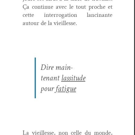
Ça con­tin­ue avec le tout proche et
cette inter­ro­ga­tion lanci­nante
autour de la vieillesse.
Dire main­
tenant
las­si­tude
pour
fatigue
La vieil­lesse, non celle du monde,