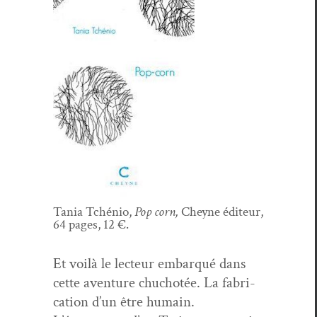
Tania Tchénio,
Pop corn,
Cheyne édi­teur,
64 pages, 12 €.
Et voilà le lecteur embar­qué dans
cette aven­ture chu­chotée. La fab­ri­
ca­tion d’un être humain.