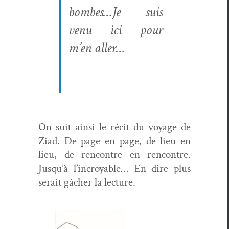
bombes…Je suis
venu ici pour
m’en aller…
On suit ain­si le réc­it du voy­age de
Ziad. De page en page, de lieu en
lieu, de ren­con­tre en ren­con­tre.
Jusqu’à l’incroyable… En dire plus
serait gâch­er la lecture.