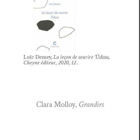
Loïc Demey,
La leçon de sourire ‘Ûdis­sa,
Cheyne édi­teur, 2020, 12 .
Clara Mol­loy,
Grandirs