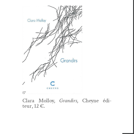
Clara Mol­loy,
Grandirs
, Cheyne édi­
teur, 12 €.