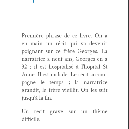
Pre­mière phrase de ce livre. On a
en main un réc­it qui va devenir
poignant sur ce frère Georges. La
nar­ra­trice a neuf ans, Georges en a
32 ; il est hos­pi­tal­isé à l’hopital St
Anne. Il est malade. Le réc­it accom­
pa­gne le temps ; la nar­ra­trice
grandit, le frère vieil­lit. On les suit
jusqu’à la fin.
Un réc­it grave sur un thème
difficile.