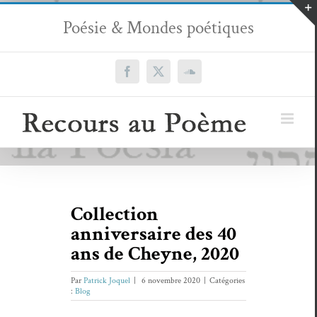
Passer
Poésie & Mondes poétiques
au
contenu
Facebook
X
SoundCloud
Collection
anniversaire des 40
ans de Cheyne, 2020
Par
Patrick Joquel
|
6 novembre 2020
|
Catégories
:
Blog