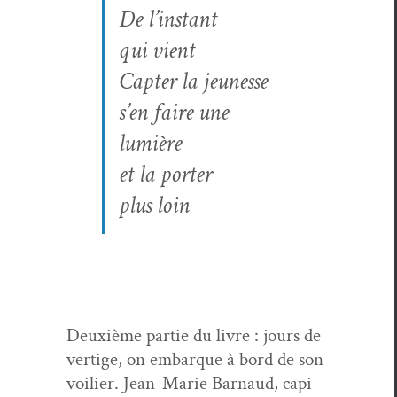
De l’instant
qui vient
Capter la jeunesse
s’en faire une
lumière
et la porter
plus loin
Deux­ième par­tie du livre : jours de
ver­tige, on embar­que à bord de son
voili­er. Jean-Marie Bar­naud, cap­i­