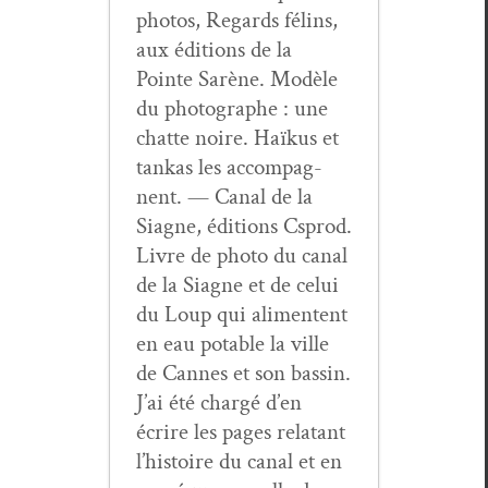
pho­tos, Regards félins,
aux édi­tions de la
Pointe Sarène. Mod­èle
du pho­tographe : une
chat­te noire. Haïkus et
tankas les accom­pa­g­
nent. — Canal de la
Siagne, édi­tions Csprod.
Livre de pho­to du canal
de la Siagne et de celui
du Loup qui ali­mentent
en eau potable la ville
de Cannes et son bassin.
J’ai été chargé d’en
écrire les pages rela­tant
l’histoire du canal et en