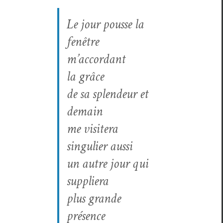
Le jour pousse la
fenêtre
m’accordant
la grâce
de sa splen­deur et
demain
me vis­it­era
sin­guli­er aussi
un autre jour qui
suppliera
plus grande
présence