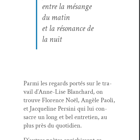
entre la mésange
du matin
et la réso­nance de
la nuit
Par­mi les regards portés sur le tra­
vail d’Anne-Lise Blan­chard, on
trou­ve Flo­rence Noël, Angèle Paoli,
et Jacque­line Persi­ni qui lui con­
sacre un long et bel entre­tien, au
plus près du quotidien.