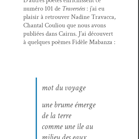
D’autres poètes enrichissent ce
numéro 101 de
Tra­ver­sées
: j’ai eu
plaisir à retrou­ver Nadine Travac­ca,
Chan­tal Couliou que nous avons
pub­liées dans Cairns. J’ai décou­vert
à quelques poèmes Fidèle Mabanza :
mot du voyage
une brume émerge
de la terre
comme une île au
milieu des eaux