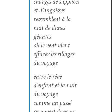
chargés de sup­plices
et d’angoisses
ressem­blent à la
nuit de dunes
géantes
où le vent vient
effac­er les sil­lages
du voyage
entre le rêve
d’enfant et la nuit
du voyage
comme un passé
recou­vert dans un