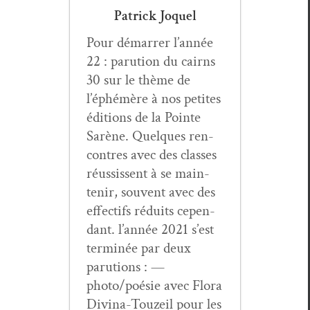
Patrick Joquel
Pour démar­rer l’année
22 : paru­tion du cairns
30 sur le thème de
l’éphémère à nos petites
édi­tions de la Pointe
Sarène. Quelques ren­
con­tres avec des class­es
réus­sis­sent à se main­
tenir, sou­vent avec des
effec­tifs réduits cepen­
dant. l’année 2021 s’est
ter­minée par deux
paru­tions : —
photo/poésie avec Flo­ra
Div­ina-Touzeil pour les