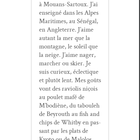
à Mouans-Sar­toux. J’ai
enseigné dans les Alpes
Mar­itimes, au Séné­gal,
en Angleterre. J’aime
autant la mer que la
mon­tagne, le soleil que
la neige. J’aime nag­er,
marcher ou ski­er. Je
suis curieux, éclec­tique
et plutôt lent. Mes goûts
vont des ravi­o­lis niçois
au poulet mafé de
M’bodiène, du tabouleh
de Bey­routh au fish and
chips de Whit­by en pas­
sant par les plats de
Kyoto ou de Mal­o­los…