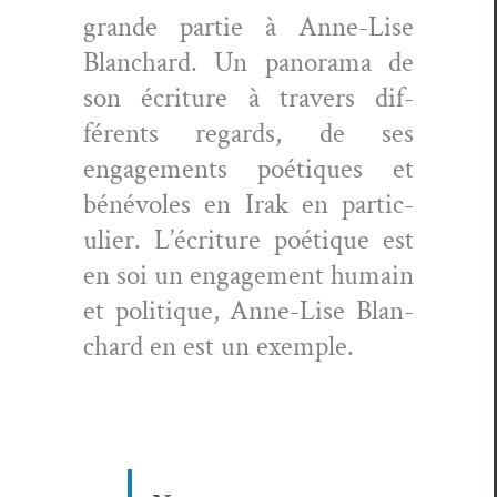
grande par­tie à Anne-Lise
Blan­chard. Un panora­ma de
son écri­t­ure à tra­vers dif­
férents regards, de ses
engage­ments poé­tiques et
bénév­oles en Irak en par­ti­c­
uli­er. L’écriture poé­tique est
en soi un engage­ment humain
et poli­tique, Anne-Lise Blan­
chard en est un exemple.