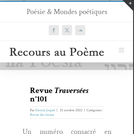
Passer
Poésie & Mondes poétiques
au
contenu
Facebook
X
SoundCloud
Revue
Traversées
n°101
Par
Patrick Joquel
|
21 octobre 2022
|
Catégories :
Revue des revues
Un numéro con­sacré en