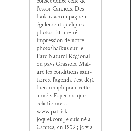
con­séquence celle de
l’essor Can­nois. Des
haïkus accom­pa­g­nent
égale­ment quelques
pho­tos. Et une ré-
impres­sion de notre
photo/haïkus sur le
Parc Naturel Région­al
du pays Gras­sois. Mal­
gré les con­di­tions san­i­
taires, l’agenda s’est déjà
bien rem­pli pour cette
année. Espérons que
cela tienne…
www.patrick-
joquel.com Je suis né à
Cannes, en 1959 ; je vis