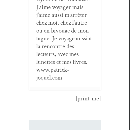
J’aime voy­ager mais
j’aime aus­si m’arrêter
chez moi, chez l’autre
ou en bivouac de mon­
tagne. Je voy­age aus­si à
la ren­con­tre des
lecteurs, avec mes
lunettes et mes livres.
www.patrick-
joquel.com
[print-me]
Revue
Tra­ver­
sées
n°101
- 21
octo­bre 2022
Gus­tave junior