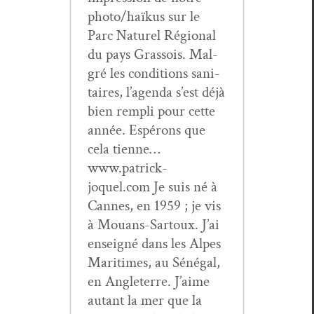
photo/haïkus sur le
Parc Naturel Région­al
du pays Gras­sois. Mal­
gré les con­di­tions san­i­
taires, l’agenda s’est déjà
bien rem­pli pour cette
année. Espérons que
cela tienne…
www.patrick-
joquel.com Je suis né à
Cannes, en 1959 ; je vis
à Mouans-Sar­toux. J’ai
enseigné dans les Alpes
Mar­itimes, au Séné­gal,
en Angleterre. J’aime
autant la mer que la