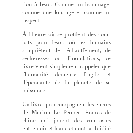
tion à l’eau. Comme un hom­mage,
comme une louange et comme un
respect.
À l’heure où se pro­fi­lent des com­
bats pour l’eau, où les humains
s’inquiètent de réchauf­fe­ment, de
sécher­ess­es ou d’inondations, ce
livre vient sim­ple­ment rap­pel­er que
l’humanité demeure frag­ile et
dépen­dante de la planète de sa
naissance.
Un livre qu’accompagnent les encres
de Mar­i­on Le Pen­nec. Encres de
chine qui jouent des con­trastes
entre noir et blanc et dont la flu­id­ité