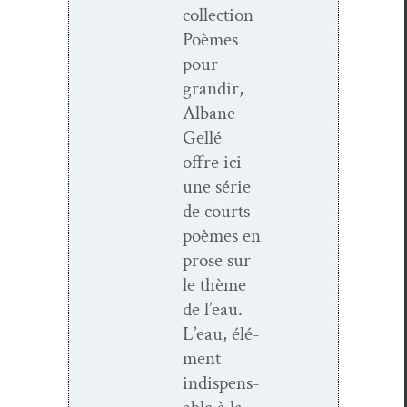
col­lec­tion
Poèmes
pour
grandir,
Albane
Gel­lé
offre ici
une série
de courts
poèmes en
prose sur
le thème
de l’eau.
L’eau, élé­
ment
indis­pens­