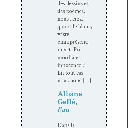
des dessins et
des poèmes,
nous remar­
quons le blanc,
vaste,
omniprésent,
intact. Pri­
mor­diale
inno­cence ?
En tout cas
nous nous […]
Albane
Gellé,
Eau
Dans la