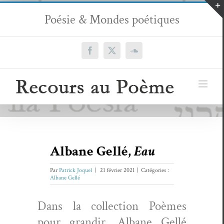
Passer
Poésie & Mondes poétiques
au
contenu
Facebook
X
SoundCloud
Albane Gellé,
Eau
Par
Patrick Joquel
|
21 février 2021
|
Catégories :
Albane Gellé
Dans la col­lec­tion Poèmes
pour grandir, Albane Gel­lé