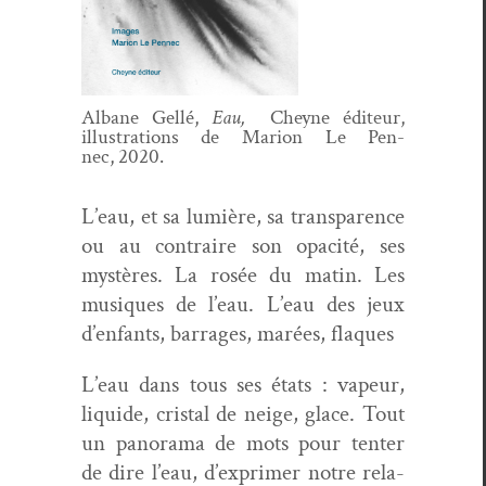
Albane Gel­lé,
Eau,
Cheyne édi­teur,
illus­tra­tions
de Mar­i­on Le Pen­
nec,
2020.
L’eau, et sa lumière, sa trans­parence
ou au con­traire son opac­ité, ses
mys­tères. La rosée du matin. Les
musiques de l’eau. L’eau des jeux
d’enfants, bar­rages, marées, flaques
L’eau dans tous ses états : vapeur,
liq­uide, cristal de neige, glace.
Tout
un panora­ma de mots pour ten­ter
de dire l’eau, d’exprimer notre rela­