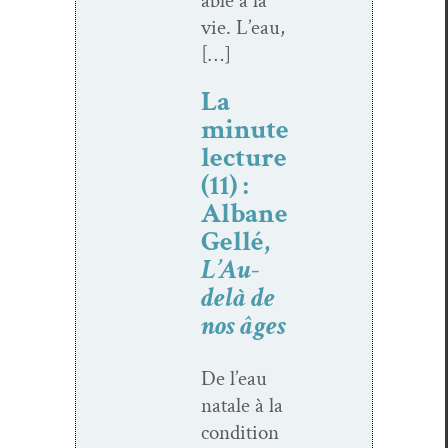
able à la
vie. L’eau,
[…]
La
minute
lecture
(11) :
Albane
Gellé,
L’Au-
delà de
nos âges
De l’eau
natale à la
con­di­tion