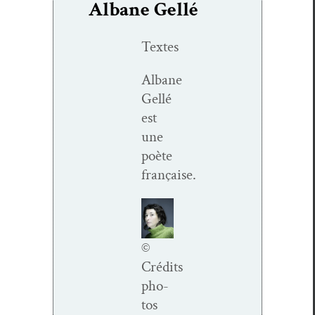
Albane Gellé
Textes
Albane
Gel­lé
est
une
poète
française.
©
Crédits
pho­
tos