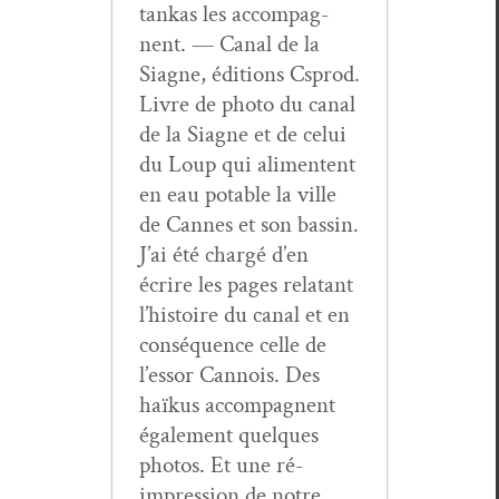
tankas les accom­pa­g­
nent. — Canal de la
Siagne, édi­tions Csprod.
Livre de pho­to du canal
de la Siagne et de celui
du Loup qui ali­mentent
en eau potable la ville
de Cannes et son bassin.
J’ai été chargé d’en
écrire les pages rela­tant
l’histoire du canal et en
con­séquence celle de
l’essor Can­nois. Des
haïkus accom­pa­g­nent
égale­ment quelques
pho­tos. Et une ré-
impres­sion de notre