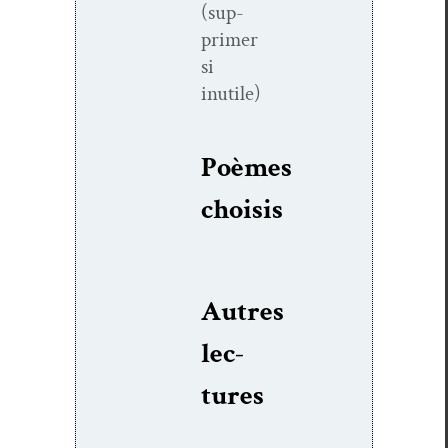
(sup­
primer
si
inutile)
Poèmes
choi­sis
Autres
lec­
tures