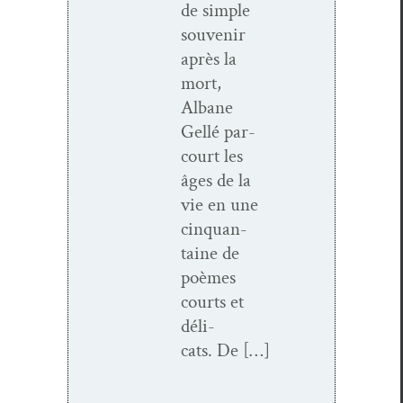
de sim­ple
sou­venir
après la
mort,
Albane
Gel­lé par­
court les
âges de la
vie en une
cinquan­
taine de
poèmes
courts et
déli­
cats. De […]