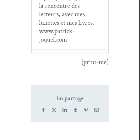
la ren­con­tre des
lecteurs, avec mes
lunettes et mes livres.
www.patrick-
joquel.com
[print-me]
Revue
Tra­ver­
sées
n°101
- 21
octo­bre 2022
Gus­tave junior
En partage
n°2
- 6
mai 2022
Facebook
X
LinkedIn
Tumblr
Pinterest
Email
Tra­ver­sées
n°100
- 5
avril 2022