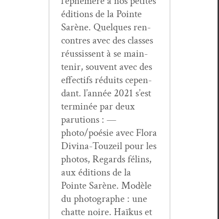
l’éphémère à nos petites
édi­tions de la Pointe
Sarène. Quelques ren­
con­tres avec des class­es
réus­sis­sent à se main­
tenir, sou­vent avec des
effec­tifs réduits cepen­
dant. l’année 2021 s’est
ter­minée par deux
paru­tions : —
photo/poésie avec Flo­ra
Div­ina-Touzeil pour les
pho­tos, Regards félins,
aux édi­tions de la
Pointe Sarène. Mod­èle
du pho­tographe : une
chat­te noire. Haïkus et