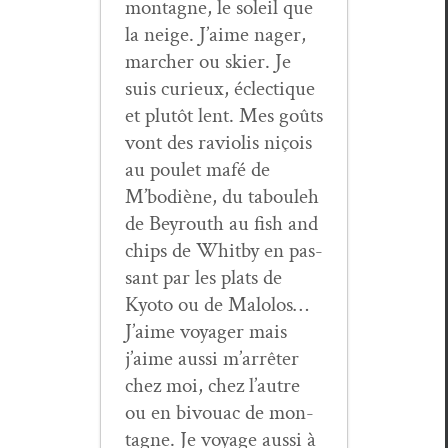
mon­tagne, le soleil que
la neige. J’aime nag­er,
marcher ou ski­er. Je
suis curieux, éclec­tique
et plutôt lent. Mes goûts
vont des ravi­o­lis niçois
au poulet mafé de
M’bodiène, du tabouleh
de Bey­routh au fish and
chips de Whit­by en pas­
sant par les plats de
Kyoto ou de Mal­o­los…
J’aime voy­ager mais
j’aime aus­si m’arrêter
chez moi, chez l’autre
ou en bivouac de mon­
tagne. Je voy­age aus­si à