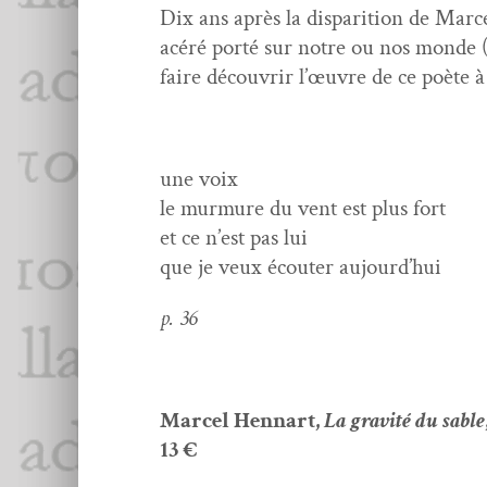
Dix ans après la dis­pari­tion de Mar­
acéré porté sur notre ou nos monde (s)
faire décou­vrir l’œuvre de ce poète 
une voix
le mur­mure du vent est plus fort
et ce n’est pas lui
que je veux écouter aujourd’hui
p. 36
Mar­cel Hen­nart,
La grav­ité du sable
13 €