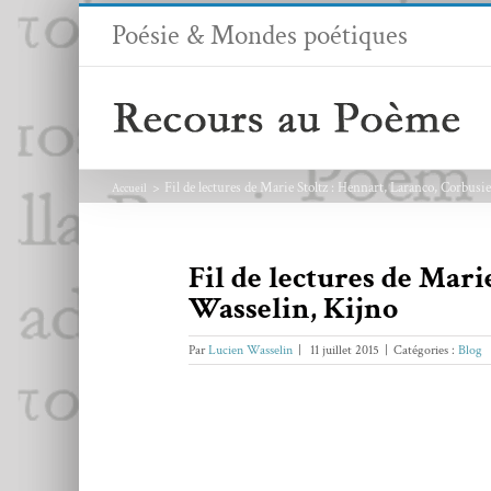
Passer
Poésie & Mondes poétiques
au
contenu
Fil de lectures de Marie Stoltz : Hennart, Laranco, Corbus
Accueil
Fil de lectures de Mari
Wasselin, Kijno
Par
Lucien Wasselin
|
11 juillet 2015
|
Catégories :
Blog