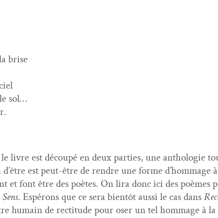
la brise
ciel
 le sol…
r.
 le livre est découpé en deux par­ties, une antholo­gie to
n d’être est peut-être de ren­dre une forme d’hommage à 
­ent et font être des poètes. On lira donc ici des poèmes
 Sens
. Espérons que ce sera bien­tôt aus­si le cas dans
Rec
tre humain de rec­ti­tude pour oser un tel hom­mage à la 