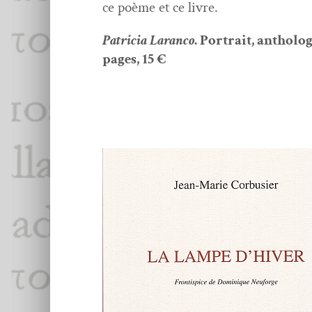
ce poème et ce livre.
Patri­cia Laran­co
. Por­trait, antholo­
pages, 15 €