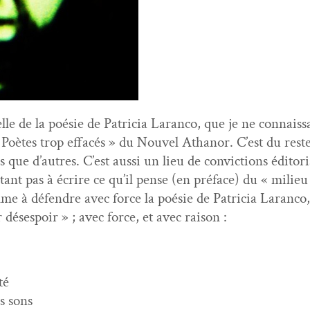
e de la poésie de Patri­cia Laran­co, que je ne con­nais­s
 Poètes trop effacés » du Nou­v­el Athanor. C’est du reste 
 que d’autres. C’est aus­si un lieu de con­vic­tions édi­to­ri
nt pas à écrire ce qu’il pense (en pré­face) du « milieu »
e à défendre avec force la poésie de Patri­cia Laran­co
 dés­espoir » ; avec force, et avec raison :
té
es sons