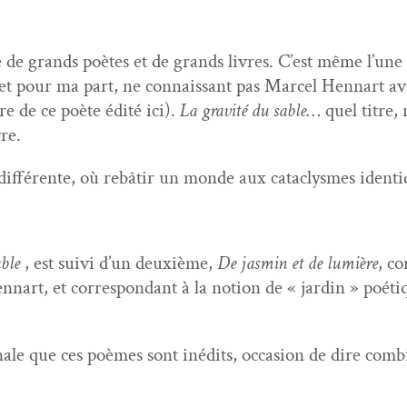
e de grands poètes et de grands livres. C’est même l’une
et pour ma part, ne con­nais­sant pas Mar­cel Hen­nart av
re de ce poète édité ici).
La grav­ité du sable
… quel titre, 
re.
 dif­férente, où rebâtir un monde aux cat­a­clysmes identi
able
, est suivi d’un deux­ième,
De jas­min et de lumière
, co
­nart, et cor­re­spon­dant à la notion de « jardin » poé­ti
ale que ces poèmes sont inédits, occa­sion de dire com­bi