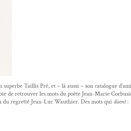
uperbe Tail­lis Pré, et − là aus­si − son cat­a­logue d’amit
 joie de retrou­ver les mots du poète Jean-Marie Cor­busi
ion du regret­té Jean-Luc Wau­thi­er. Des mots qui
dis­ent
: