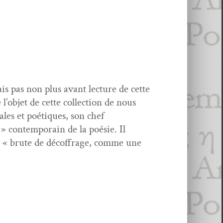
ais pas non plus avant lec­ture de cette
l’objet de cette col­lec­tion de nous
­ales et poé­tiques, son chef
 con­tem­po­rain de la poésie. Il
, « brute de décof­frage, comme une