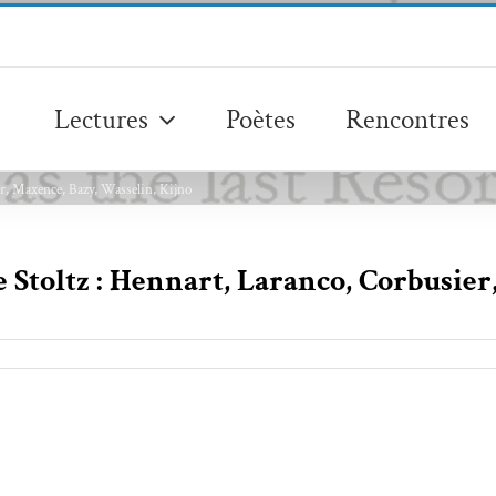
Lectures
Poètes
Rencontres
ier, Maxence, Bazy, Wasselin, Kijno
e Stoltz : Hennart, Laranco, Corbusie