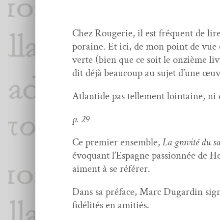
Chez Rougerie, il est fréquent de lir
po­raine. Et ici, de mon point de vue 
verte (bien que ce soit le onz­ième liv
dit déjà beau­coup au sujet d’une œuv
Atlantide pas telle­ment loin­taine, ni
p. 29
Ce pre­mier ensem­ble,
La grav­ité du s
évo­quant l’Espagne pas­sion­née de Hen
aiment à se référer.
Dans sa pré­face, Marc Dugardin sig­n
fidél­ités en amitiés.