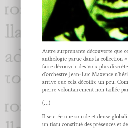
Autre sur­prenante décou­verte que cell
antholo­gie parue dans la col­lec­tion «
faire décou­vrir des voix plus dis­crètes
d’orchestre Jean-Luc Max­ence n’hésita
arrive que cela décoiffe un peu. Comm
pierre volon­taire­ment non tail­lée par
(…)
Il se crée une sourde et dense globali
un tis­su con­sti­tué des présences et d