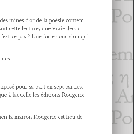
 des mines d’or de la poésie con­tem­
ant cette lec­ture, une vraie décou­
n’est-ce pas ? Une forte con­ci­sion qui
ques.
m­posé pour sa part en sept par­ties,
que à laque­lle les édi­tions Rougerie
­en la mai­son Rougerie est lieu de