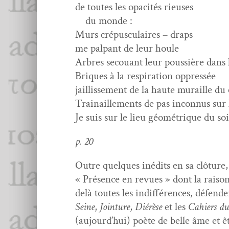
de toutes les opac­ités rieuses
du monde :
Murs cré­pus­cu­laires – draps
me pal­pant de leur houle
Arbres sec­ouant leur pous­sière dans 
Briques à la res­pi­ra­tion oppressée
jail­lisse­ment de la haute muraille du 
Trainaille­ments de pas incon­nus sur
Je suis sur le lieu géométrique du soi
p. 20
Out­re quelques inédits en sa clô­ture,
« Présence en revues » dont la rai­so
delà toutes les indif­férences, défend
Seine
,
Join­ture
,
Diérèse
et les
Cahiers du
(aujourd’hui) poète de belle âme et ê