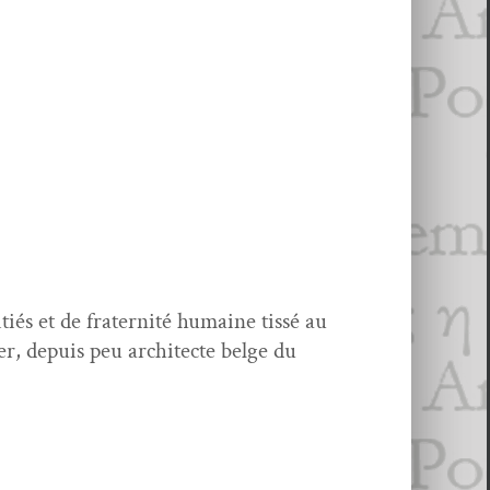
iés et de fra­ter­nité humaine tis­sé au
er, depuis peu archi­tecte belge du