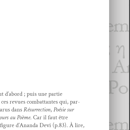
ut d’abord ; puis une par­tie
ces revues com­bat­tantes qui, par-
 parus dans
Résur­rec­tion
,
Poésie sur
ours au Poème
. Car il faut être
fig­ure d’Ananda Devi (p.83). À lire,