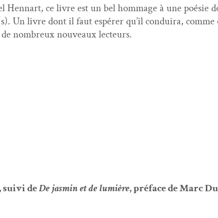
cel Hen­nart, ce livre est un bel hom­mage à une poésie d
. Un livre dont il faut espér­er qu’il con­duira, comme c
à de nom­breux nou­veaux lecteurs.
, suivi de
De jas­min et de lumière
, pré­face de Marc Du