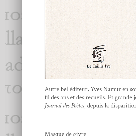
Autre bel édi­teur, Yves Namur en son s
fil des ans et des recueils. Et grande
Jour­nal des Poètes
, depuis la dis­pari­t
Masque de givre