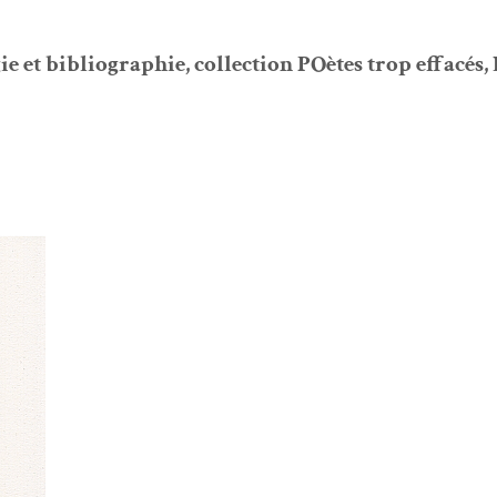
gie et bib­li­ogra­phie, col­lec­tion POètes trop effacés