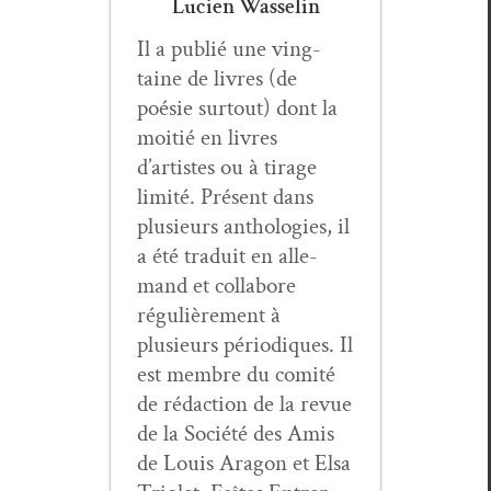
Lucien Wasselin
Il a pub­lié une ving­
taine de livres (de
poésie surtout) dont la
moitié en livres
d’artistes ou à tirage
lim­ité. Présent dans
plusieurs antholo­gies, il
a été traduit en alle­
mand et col­la­bore
régulière­ment à
plusieurs péri­odiques. Il
est mem­bre du comité
de rédac­tion de la revue
de la Société des Amis
de Louis Aragon et Elsa