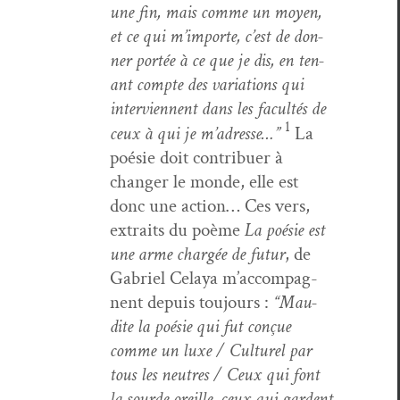
une fin, mais comme un moyen,
et ce qui m’im­porte, c’est de don­
ner portée à ce que je dis, en ten­
ant compte des vari­a­tions qui
inter­vi­en­nent dans les fac­ultés de
1
ceux à qui je m’adresse…”
La
poésie doit con­tribuer à
chang­er le monde, elle est
donc une action… Ces vers,
extraits du poème
La poésie est
une arme chargée de futur
, de
Gabriel Celaya m’ac­com­pa­g­
nent depuis tou­jours :
“Mau­
dite la poésie qui fut conçue
comme un luxe / Cul­turel par
tous les neu­tres / Ceux qui font
la sourde oreille, ceux qui gar­dent