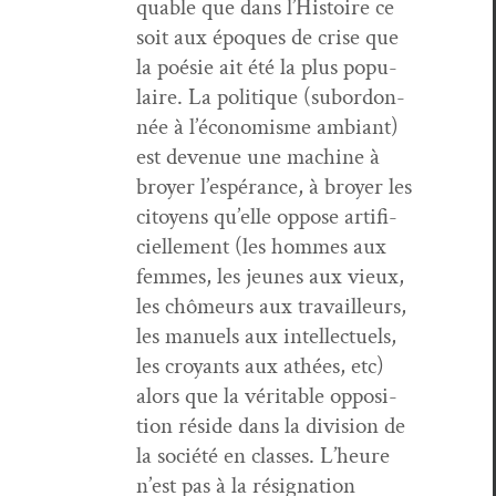
quable que dans l’His­toire ce
soit aux épo­ques de crise que
la poésie ait été la plus pop­u­
laire. La poli­tique (sub­or­don­
née à l’é­conomisme ambiant)
est dev­enue une machine à
broy­er l’e­spérance, à broy­er les
citoyens qu’elle oppose arti­fi­
cielle­ment (les hommes aux
femmes, les jeunes aux vieux,
les chômeurs aux tra­vailleurs,
les manuels aux intel­lectuels,
les croy­ants aux athées, etc)
alors que la véri­ta­ble oppo­si­
tion réside dans la divi­sion de
la société en class­es. L’heure
n’est pas à la résig­na­tion