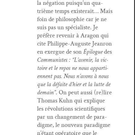
la néga­tion puisqu’un qua­
trième temps exis­terait… Mais
foin de philoso­phie car je ne
suis pas un spé­cial­iste. Je
préfère revenir à Aragon qui
cite Philippe-Auguste Jean­ron
en exer­gue de son
Épi­logue
des
Com­mu­nistes : “L’avenir, la vic­
toire et le repos ne nous appar­ti­
en­nent pas. Nous n’avons à nous
que la défaite d’hi­er et la lutte de
demain”
. On peut aus­si (re)lire
Thomas Kuhn qui explique
les révo­lu­tions sci­en­tifiques
par un change­ment de par­a­
digme, le nou­veau par­a­digme
n’é­tant opéra­toire que le