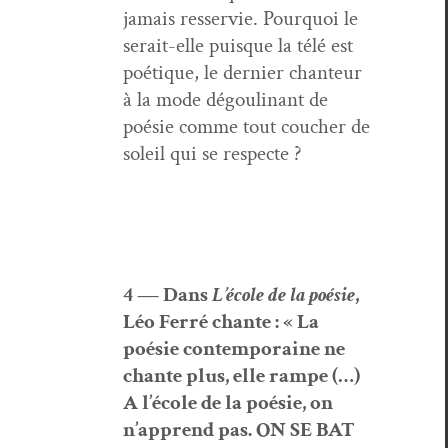
jamais resservie. Pourquoi le
serait-elle puisque la télé est
poé­tique, le dernier chanteur
à la mode dégouli­nant de
poésie comme tout couch­er de
soleil qui se respecte ?
4 — Dans
L’é­cole de la poésie
,
Léo Fer­ré chante : « La
poésie con­tem­po­raine ne
chante plus, elle rampe (…)
A l’é­cole de la poésie, on
n’ap­prend pas. ON SE BAT