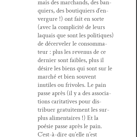
mais des marchands, des ban­
quiers, des bou­tiquiers d’en­
ver­gure !) ont fait en sorte
(avec la com­plic­ité de leurs
laquais que sont les poli­tiques)
de décervel­er le con­som­ma­
teur : plus les revenus de ce
dernier sont faibles, plus il
désire les biens qui sont sur le
marché et bien sou­vent
inutiles ou friv­o­les. Le pain
passe après (il y a des asso­ci­a­
tions car­i­ta­tives pour dis­
tribuer gra­tu­ite­ment les sur­
plus ali­men­taires !) Et la
poésie passe après le pain.
C’est-à-dire qu’elle n’est