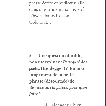
presse écrite et audio­vi­suelle
dans sa grande majorité, etc).
L’hy­dre ban­caire con­
trôle tout…
5 — Une ques­tion dou­ble,
pour ter­min­er :
Pourquoi des
poètes
(Hei­deg­ger) ? En pro­
longe­ment de la belle
phrase (détournée) de
Bernanos :
la poésie, pour quoi
faire
?
Si Hei­deg­ger a bien