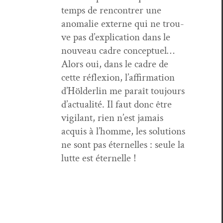
temps de ren­con­tr­er une
anom­alie externe qui ne trou­
ve pas d’ex­pli­ca­tion dans le
nou­veau cadre con­ceptuel…
Alors oui, dans le cadre de
cette réflex­ion, l’af­fir­ma­tion
d’Hölder­lin me paraît tou­jours
d’ac­tu­al­ité. Il faut donc être
vig­i­lant, rien n’est jamais
acquis à l’homme, les solu­tions
ne sont pas éter­nelles : seule la
lutte est éternelle !