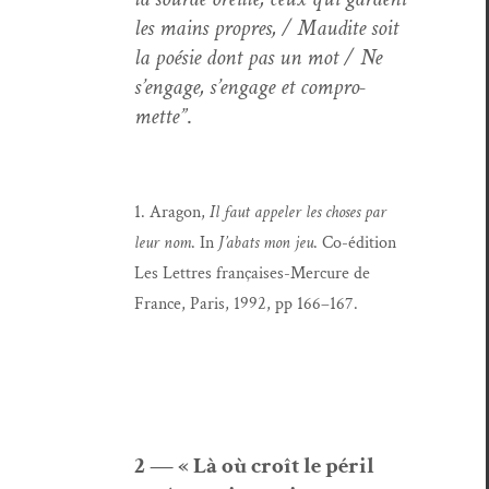
les mains pro­pres, / Mau­dite soit
la poésie dont pas un mot / Ne
s’en­gage, s’en­gage et com­pro­
mette”
.
1. Aragon,
Il faut appel­er les choses par
leur nom
. In
J’a­bats mon jeu
. Co-édi­tion
Les Let­tres français­es-Mer­cure de
France, Paris, 1992, pp 166–167.
2 — « Là où croît le péril