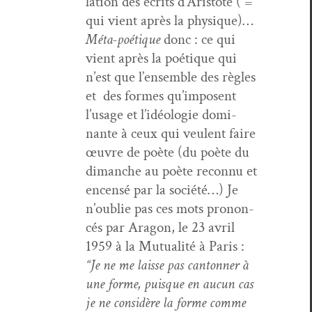
la­tion des écrits d’Aris­tote ( =
qui vient après la physique)…
Méta-poé­tique
donc : ce qui
vient après la poé­tique qui
n’est que l’ensem­ble des règles
et des formes qu’im­posent
l’usage et l’idéolo­gie dom­i­
nante à ceux qui veu­lent faire
œuvre de poète (du poète du
dimanche au poète recon­nu et
encen­sé par la société…) Je
n’ou­blie pas ces mots pronon­
cés par Aragon, le 23 avril
1959 à la Mutu­al­ité à Paris :
“Je ne me laisse pas can­ton­ner à
une forme, puisque en aucun cas
je ne con­sid­ère la forme comme