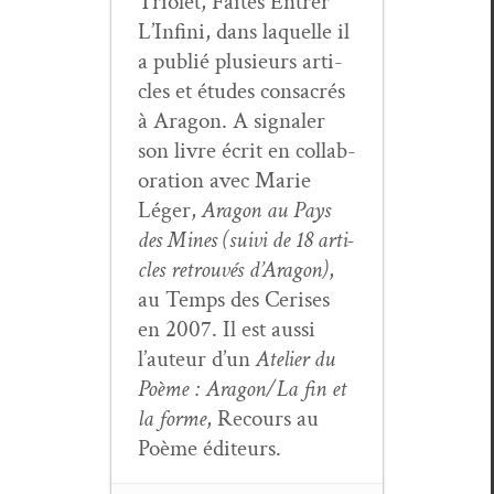
Tri­o­let, Faîtes Entr­er
L’In­fi­ni, dans laque­lle il
a pub­lié plusieurs arti­
cles et études con­sacrés
à Aragon. A sig­naler
son livre écrit en col­lab­
o­ra­tion avec Marie
Léger,
Aragon au Pays
des Mines (suivi de 18 arti­
cles retrou­vés d’Aragon)
,
au Temps des Ceris­es
en 2007. Il est aus­si
l’au­teur d’un
Ate­lier du
Poème : Aragon/La fin et
la forme
, Recours au
Poème éditeurs.