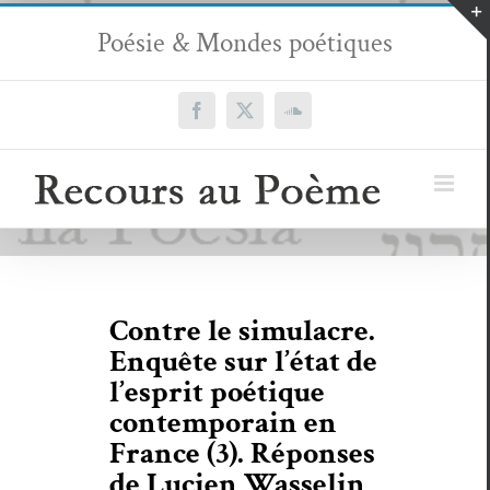
Passer
Poésie & Mondes poétiques
au
contenu
Facebook
X
SoundCloud
Contre le simulacre.
Enquête sur l’état de
l’esprit poétique
contemporain en
France (3). Réponses
de Lucien Wasselin