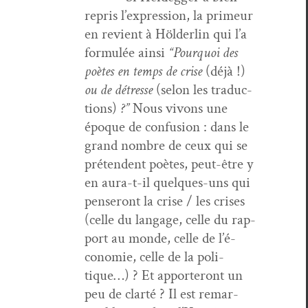
repris l’ex­pres­sion, la primeur
en revient à Hölder­lin qui l’a
for­mulée ain­si
“Pourquoi des
poètes en temps de crise
(déjà !)
ou de détresse
(selon les tra­duc­
tions)
?”
Nous vivons une
époque de con­fu­sion : dans le
grand nom­bre de ceux qui se
pré­ten­dent poètes, peut-être y
en aura-t-il quelques-uns qui
penseront la crise / les crises
(celle du lan­gage, celle du rap­
port au monde, celle de l’é­
conomie, celle de la poli­
tique…) ? Et apporteront un
peu de clarté ? Il est remar­