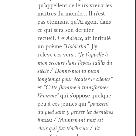
qu’ap­pel­lent de leurs vœux les
maîtres du monde… Il n’est
pas éton­nant qu’Aragon, dans
ce qui sera son dernier
recueil,
Les Adieux
, ait inti­t­ulé
un poème
“Hölder­lin”
. J’y
relève ces vers :
“Je t’ap­pelle à
mon sec­ours dans l’é­pais tail­lis du
siè­cle / Donne-moi ta main
longtemps pour écouter le silence”
et
“Cette flamme à trans­former
l’homme”
qui s’op­pose quelque
peu à ces jeunes qui “
poussent
du pied sans y penser les dernières
brais­es / Main­tenant tout est
clair qui fut ténébreux / Et