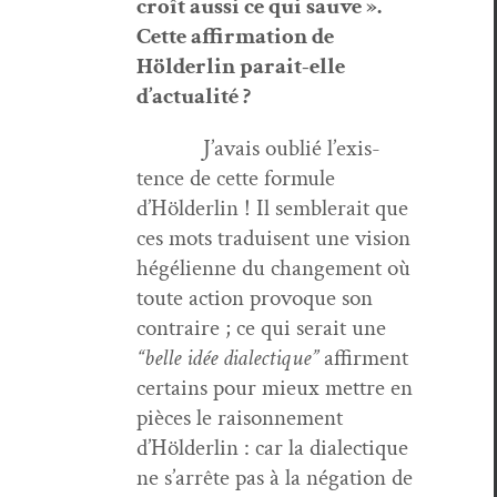
croît aus­si ce qui sauve ».
Cette affir­ma­tion de
Hölder­lin parait-elle
d’actualité ?
J’avais oublié l’ex­is­
tence de cette for­mule
d’Hölder­lin ! Il sem­blerait que
ces mots traduisent une vision
hégéli­enne du change­ment où
toute action provoque son
con­traire ; ce qui serait une
“belle idée dialec­tique”
affir­ment
cer­tains pour mieux met­tre en
pièces le raison­nement
d’Hölder­lin : car la dialec­tique
ne s’ar­rête pas à la néga­tion de