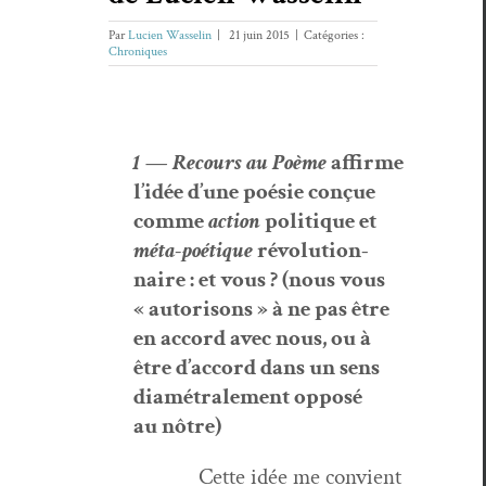
Par
Lucien Wasselin
|
21 juin 2015
|
Catégories :
Chroniques
1 — Recours au Poème
affirme
l’idée d’une poésie conçue
comme
action
poli­tique et
méta-poé­tique
révo­lu­tion­
naire : et vous ? (nous vous
« autorisons » à ne pas être
en accord avec nous, ou à
être d’accord dans un sens
diamé­trale­ment opposé
au nôtre)
Cette idée me con­vient