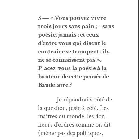
3 — « Vous pou­vez vivre
trois jours sans pain ; – sans
poésie, jamais ; et ceux
d’entre vous qui dis­ent le
con­traire se trompent : ils
ne se con­nais­sent pas ».
Placez-vous la poésie à la
hau­teur de cette pen­sée de
Baudelaire ?
Je répondrai à côté de
la ques­tion, juste à côté. Les
maîtres du monde, les don­
neurs d’or­dres comme on dit
(même pas des poli­tiques,