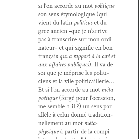
si l’on accorde au mot
poli­tique
son sens éty­mologique (qui
vient du latin
politi­cus
et du
grec ancien ‑que je n’ar­rive
pas à tran­scrire sur mon ordi­
na­teur- et qui sig­ni­fie en bon
français
qui a rap­port à la cité et
aux affaires publiques
). Il va de
soi que je méprise les politi­
ciens et la vile polit­i­cail­lerie…
Et si l’on accorde au mot
méta-
poé­tique
(forgé pour l’oc­ca­sion,
me sem­ble-t-il ?) un sens par­
al­lèle à celui don­né tra­di­tion­
nelle­ment au mot
méta­
physique
à par­tir de la com­pi­