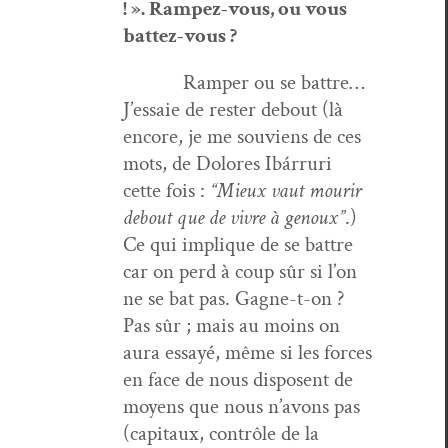
! ». Ram­pez-vous, ou vous
battez-vous ?
Ram­per ou se bat­tre…
J’es­saie de rester debout (là
encore, je me sou­viens de ces
mots, de Dolores Ibár­ruri
cette fois :
“Mieux vaut mourir
debout que de vivre à genoux”
.)
Ce qui implique de se bat­tre
car on perd à coup sûr si l’on
ne se bat pas. Gagne-t-on ?
Pas sûr ; mais au moins on
aura essayé, même si les forces
en face de nous dis­posent de
moyens que nous n’avons pas
(cap­i­taux, con­trôle de la