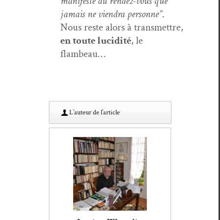
man­i­feste au ren­dez-vous que
jamais ne vien­dra per­son­ne”
.
Nous reste alors à trans­met­tre,
en toute lucid­ité
, le
flambeau…
L’au­teur de l’article