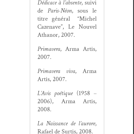
Dédi­cace à l’ab­sente
, suivi
de
Paris-Néon
, sous le
titre général “Michel
Cazenave”, Le Nou­v­el
Athanor, 2007.
Pri­mav­era
, Arma Artis,
2007.
Pri­mav­era viva
, Arma
Artis, 2007.
L’Avis poé­tique
(1958 –
2006), Arma Artis,
2008.
La Nais­sance de l’au­rore
,
Rafael de Sur­tis, 2008.