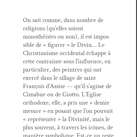
On sait comme, dans nom­bre de
reli­gions (qu’elles soient
monothéistes ou non), il est impos­
si­ble de « fig­ur­er » le Divin… Le
Chris­tian­isme occi­den­tal échappe à
cette con­trainte sous l’influence, en
par­ti­c­uli­er, des pein­tres qui ont
exer­cé dans le sil­lage de saint
François d’Assise — qu’il s’agisse de
Cimabue ou de Giot­to. L’Eglise
ortho­doxe, elle, a pris une « demie
mesure » en posant que l’on pou­vait
« représen­ter » la Divinité, mais le
plus sou­vent, à tra­vers les icônes, de
manière sym­bol­ique. Est-ce un reste