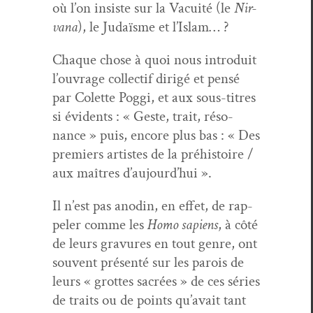
où l’on insiste sur la Vacuité (le
Nir­
vana
), le Judaïsme et l’Islam… ?
Chaque chose à quoi nous intro­duit
l’ouvrage col­lec­tif dirigé et pen­sé
par Colette Pog­gi, et aux sous-titres
si évi­dents : « Geste, trait, réso­
nance » puis, encore plus bas : « Des
pre­miers artistes de la préhis­toire /
aux maîtres d’aujourd’hui ».
Il n’est pas anodin, en effet, de rap­
pel­er comme les
Homo sapi­ens
, à côté
de leurs gravures en tout genre, ont
sou­vent présen­té sur les parois de
leurs « grottes sacrées » de ces séries
de traits ou de points qu’avait tant