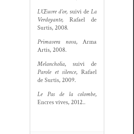
L’Œu­vre d’or,
suivi de
La
Ver­doy­ante,
Rafael de
Sur­tis, 2008
.
Pri­mav­era nova
, Arma
Artis, 2008.
Melan­cho­lia
, suivi de
Parole et silence
, Rafael
de Sur­tis, 2009.
Le Pas de la colombe
,
Encres vives, 2012..