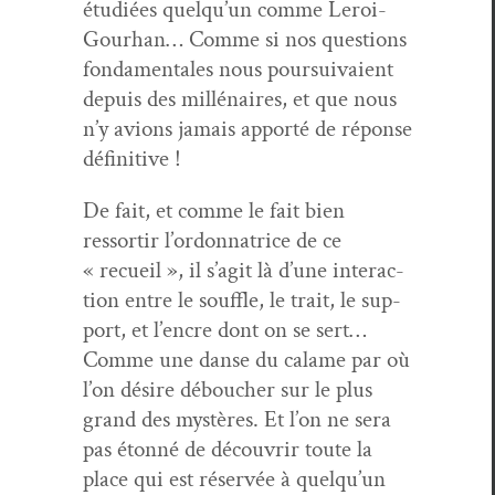
étudiées quelqu’un comme Leroi-
Gourhan… Comme si nos ques­tions
fon­da­men­tales nous pour­suiv­aient
depuis des mil­lé­naires, et que nous
n’y avions jamais apporté de réponse
définitive !
De fait, et comme le fait bien
ressor­tir l’ordonnatrice de ce
« recueil », il s’agit là d’une inter­ac­
tion entre le souf­fle, le trait, le sup­
port, et l’encre dont on se sert…
Comme une danse du calame par où
l’on désire débouch­er sur le plus
grand des mys­tères. Et l’on ne sera
pas éton­né de décou­vrir toute la
place qui est réservée à quelqu’un