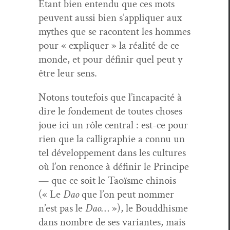
Etant bien enten­du que ces mots
peu­vent aus­si bien s’appliquer aux
mythes que se racon­tent les hommes
pour « expli­quer » la réal­ité de ce
monde, et pour définir quel peut y
être leur sens.
Notons toute­fois que l’incapacité à
dire le fonde­ment de toutes choses
joue ici un rôle cen­tral : est-ce pour
rien que la cal­ligra­phie a con­nu un
tel développe­ment dans les cul­tures
où l’on renonce à définir le Principe
— que ce soit le Taoïsme chi­nois
(« Le
Dao
que l’on peut nom­mer
n’est pas le
Dao
… »), le Boud­dhisme
dans nom­bre de ses vari­antes, mais