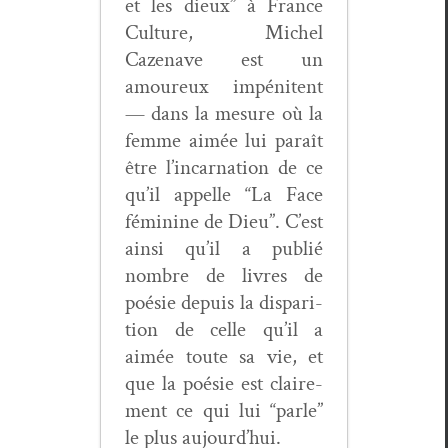
et les dieux” à France
Cul­ture, Michel
Cazenave est un
amoureux impéni­tent
— dans la mesure où la
femme aimée lui paraît
être l’in­car­na­tion de ce
qu’il appelle “La Face
fémi­nine de Dieu”. C’est
ain­si qu’il a pub­lié
nom­bre de livres de
poésie depuis la dis­pari­
tion de celle qu’il a
aimée toute sa vie, et
que la poésie est claire­
ment ce qui lui “par­le”
le plus aujourd’hui.