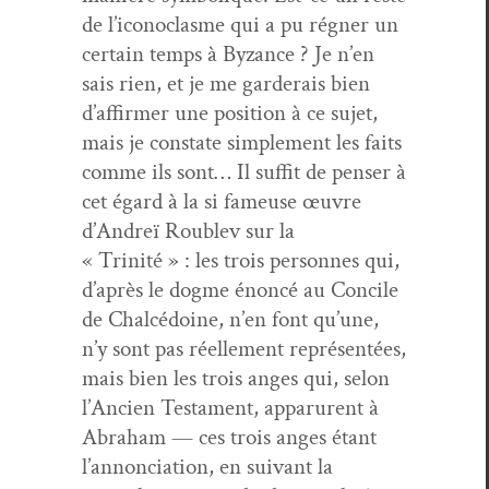
de l’iconoclasme qui a pu régn­er un
cer­tain temps à Byzance ? Je n’en
sais rien, et je me garderais bien
d’affirmer une posi­tion à ce sujet,
mais je con­state sim­ple­ment les faits
comme ils sont… Il suf­fit de penser à
cet égard à la si fameuse œuvre
d’Andreï Rou­blev sur la
« Trinité » : les trois per­son­nes qui,
d’après le dogme énon­cé au Con­cile
de Chal­cé­doine, n’en font qu’une,
n’y sont pas réelle­ment représen­tées,
mais bien les trois anges qui, selon
l’Ancien Tes­ta­ment, apparurent à
Abra­ham — ces trois anges étant
l’annonciation, en suiv­ant la