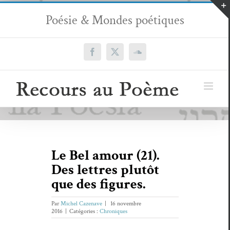
Passer
Poésie & Mondes poétiques
au
contenu
Facebook
X
SoundCloud
Le Bel amour (21).
Des lettres plutôt
que des figures.
Par
Michel Cazenave
|
16 novembre
2016
|
Catégories :
Chroniques