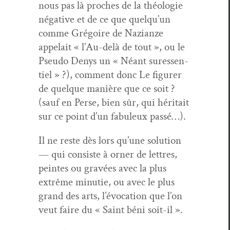
nous pas là proches de la théolo­gie
néga­tive et de ce que quelqu’un
comme Gré­goire de Nazianze
appelait « l’Au-delà de tout », ou le
Pseu­do Denys un « Néant suressen­
tiel » ?), com­ment donc Le fig­ur­er
de quelque manière que ce soit ?
(sauf en Perse, bien sûr, qui héri­tait
sur ce point d’un fab­uleux passé…).
Il ne reste dès lors qu’une solu­tion
— qui con­siste à orner de let­tres,
peintes ou gravées avec la plus
extrême minu­tie, ou avec le plus
grand des arts, l’évocation que l’on
veut faire du « Saint béni soit-il ».