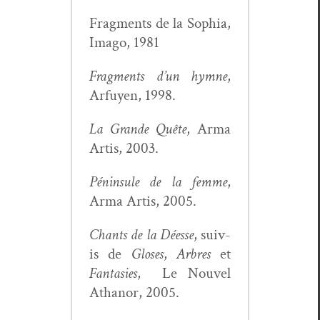
Frag­ments de la Sophia,
Ima­go, 1981
Frag­ments d’un hymne
,
Arfuyen, 1998.
La Grande Quête
, Arma
Artis, 2003.
Pénin­sule de la femme
,
Arma Artis, 2005.
Chants de la Déesse
, suiv­
is de
Glos­es
,
Arbres
et
Fan­tasies
, Le Nou­v­el
Athanor, 2005.