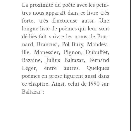
La prox­im­ité du poète avec les pein­
tres nous appa­raît dans ce livre très
forte, très fructueuse aus­si. Une
longue liste de poèmes qui leur sont
dédiés fait suiv­re les noms de Bon­
nard, Bran­cusi, Pol Bury, Man­dev­
ille, Manessier, Pignon, Dubuf­fet,
Bazaine, Julius Bal­tazar, Fer­nand
Léger, entre autres. Quelques
poèmes en prose fig­urent aus­si dans
ce chapitre. Ain­si, celui de 1990 sur
Baltazar :