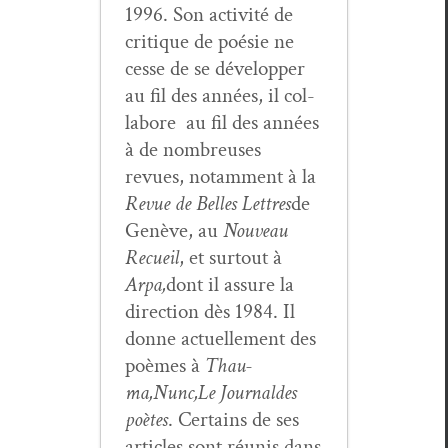
1996. Son activ­ité de
cri­tique de poésie ne
cesse de se dévelop­per
au fil des années, il col­
la­bore au fil des années
à de nom­breuses
revues, notam­ment à la
Revue de Belles Let­tres
de
Genève, au
Nou­veau
Recueil
, et surtout à
Arpa,
dont il assure la
direc­tion dès 1984. Il
donne actuelle­ment des
poèmes à
Thau­
ma,
Nunc,
Le Jour­nal
des
poètes
. Cer­tains de ses
arti­cles sont réu­nis dans