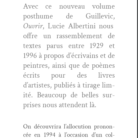
Avec ce nou­veau vol­ume
posthume de Guille­vic,
Ouvrir
, Lucie Alber­ti­ni nous
offre un rassem­ble­ment de
textes parus entre 1929 et
1996 à pro­pos d’écrivains et de
pein­tres, ain­si que de poèmes
écrits pour des livres
d’artistes, pub­liés à tirage lim­
ité. Beau­coup de belles sur­
pris­es nous atten­dent là.
On décou­vri­ra l’allocution pronon­
cée en 1994 à l’occasion d’un col­