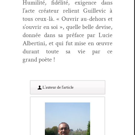
Humil­ité, fidél­ité, exi­gence dans
l’acte créa­teur relient Guille­vic à
tous ceux-là. « Ouvrir au-dehors et
s’ouvrir en soi », quelle belle devise,
don­née dans sa pré­face par Lucie
Alber­ti­ni, et qui fut mise en œuvre
durant toute sa vie par ce
grand poète !
L’au­teur de l’article