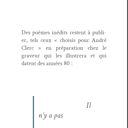
Des poèmes inédits restent à pub­li­
er, tels ceux « choi­sis pour André
Clerc » en pré­pa­ra­tion chez le
graveur qui les illus­tr­era et qui
datent des années 80 :
Il
n’y a pas