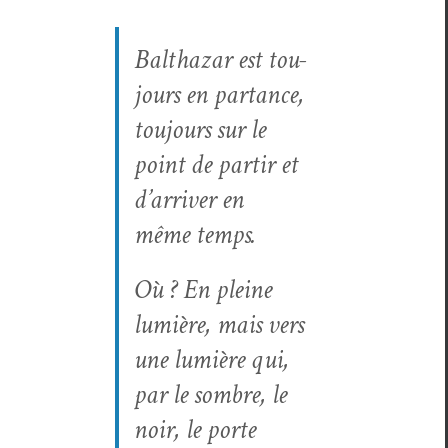
Balt­haz­ar est tou­
jours en par­tance,
tou­jours sur le
point de par­tir et
d’arriver en
même temps.
Où ? En pleine
lumière, mais vers
une lumière qui,
par le som­bre, le
noir, le porte