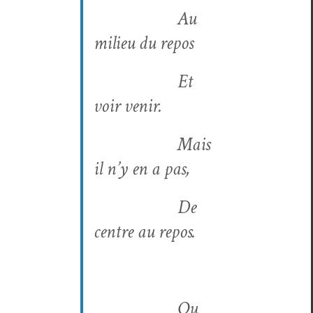
Au
milieu du repos
Et
voir venir.
Mais
il n’y en a pas,
De
cen­tre au repos.
Ou