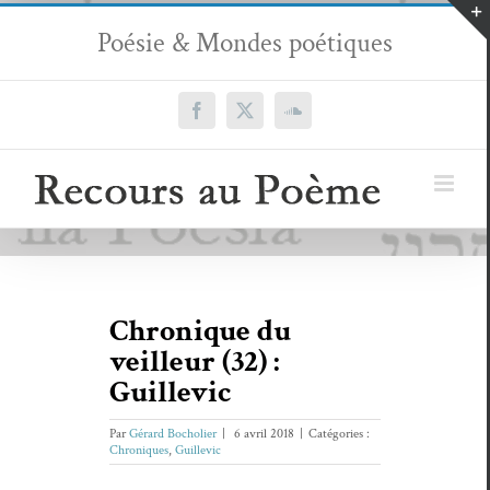
Passer
Poésie & Mondes poétiques
au
contenu
Facebook
X
SoundCloud
Chronique du
veilleur (32) :
Guillevic
Par
Gérard Bocholier
|
6 avril 2018
|
Catégories :
Chroniques
,
Guillevic