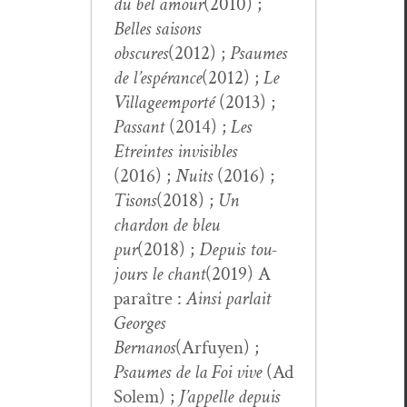
du bel amour
(2010) ;
Belles saisons
obscures
(2012) ;
Psaumes
de l’espérance
(2012) ;
Le
Vil­lage
emporté
(2013) ;
Pas­sant
(2014) ;
Les
Etreintes invis­i­bles
(2016) ;
Nuits
(2016) ;
Tisons
(2018) ;
Un
chardon de bleu
pur
(2018) ;
Depuis tou­
jours le chant
(2019) A
paraître :
Ain­si par­lait
Georges
Bernanos
(Arfuyen) ;
Psaumes de la Foi vive
(Ad
Solem) ;
J’appelle depuis