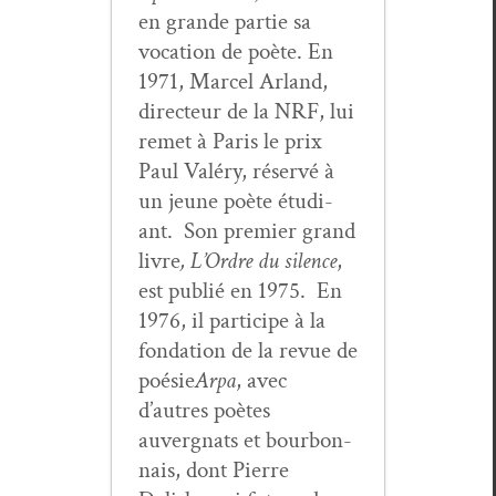
en grande par­tie sa
voca­tion de poète. En
1971, Mar­cel Arland,
directeur de la NRF, lui
remet à Paris le prix
Paul Valéry, réservé à
un jeune poète étu­di­
ant. Son pre­mier grand
livre
, L’Ordre du silence
,
est pub­lié en 1975. En
1976, il par­ticipe à la
fon­da­tion de la revue de
poésie
Arpa
, avec
d’autres poètes
auvergnats et bour­bon­
nais, dont Pierre