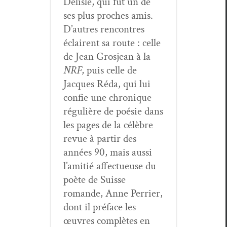
Delisle, qui fut un de
ses plus proches amis.
D’autres ren­con­tres
éclairent sa route : celle
de Jean Gros­jean à la
NRF
, puis celle de
Jacques Réda, qui lui
con­fie une chronique
régulière de poésie dans
les pages de la célèbre
revue à par­tir des
années 90, mais aus­si
l’amitié affectueuse du
poète de Suisse
romande, Anne Per­ri­er,
dont il pré­face les
œuvres com­plètes en