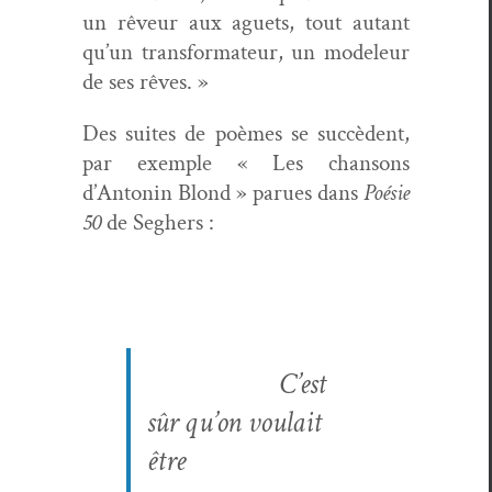
un rêveur aux aguets, tout autant
qu’un trans­for­ma­teur, un mod­eleur
de ses rêves. »
Des suites de poèmes se suc­cè­dent,
par exem­ple « Les chan­sons
d’Antonin Blond » parues dans
Poésie
50
de Seghers :
C’est
sûr qu’on voulait
être