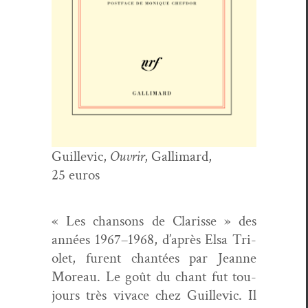
Guille­vic,
Ouvrir
, Gal­li­mard,
25 euros
« Les chan­sons de Clarisse » des
années 1967–1968, d’après Elsa Tri­
o­let, furent chan­tées par Jeanne
More­au. Le goût du chant fut tou­
jours très vivace chez Guille­vic. Il