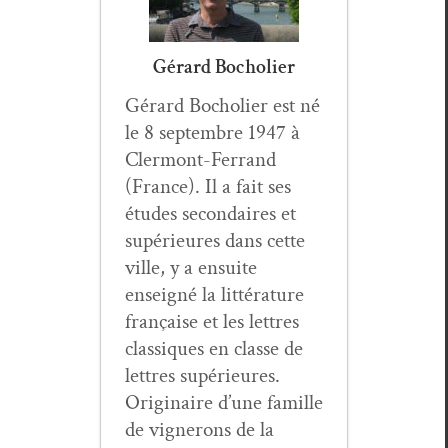
Gérard Bocholier
Gérard Bocholi­er est né
le 8 sep­tem­bre 1947 à
Cler­mont-Fer­rand
(France). Il a fait ses
études sec­ondaires et
supérieures dans cette
ville, y a ensuite
enseigné la lit­téra­ture
française et les let­tres
clas­siques en classe de
let­tres supérieures.
Orig­i­naire d’une famille
de vignerons de la