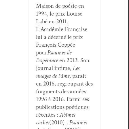
Mai­son de poésie en
1994, le prix Louise
Labé en 2011.
L’Académie Française
lui a décerné le prix
François Cop­pée
pour
Psaumes de
l’espérance
en 2013. Son
jour­nal intime,
Les
nuages de l’âme
, paraît
en 2016, regroupant des
frag­ments des années
1996 à 2016. Par­mi ses
pub­li­ca­tions poé­tiques
récentes :
Abîmes
cachés
(2010) ;
Psaumes