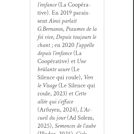
l’enfance
(La Coopéra­
tive). En 2019 parais­
sent
Ain­si par­lait
G.Bernanos
,
Psaumes de la
foi vive
,
Depuis tou­jours le
chant
; en 2020
J’ap­pelle
depuis l’en­fance
(La
Coopéra­tive) et
Une
brûlante usure
(Le
Silence qui roule),
Vers
le Vis­age
(Le Silence qui
roule, 2023) et
Cette
allée qui s’ef­face
(Arfuyen, 2024),
L’Ac­
cueil du jour
(Ad Solem,
2025),
Semences de l’aube
(Illador, 2025),
Ciels