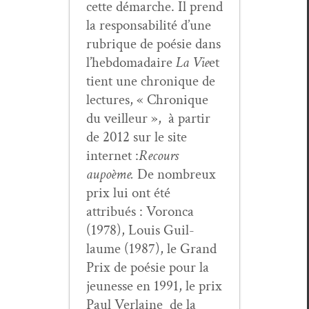
cette démarche. Il prend
la respon­s­abil­ité d’une
rubrique de poésie dans
l’hebdomadaire
La Vie
et
tient une chronique de
lec­tures, « Chronique
du veilleur », à par­tir
de 2012 sur le site
inter­net :
Recours
au
poème.
De nom­breux
prix lui ont été
attribués : Voron­ca
(1978), Louis Guil­
laume (1987), le Grand
Prix de poésie pour la
jeunesse en 1991, le prix
Paul Ver­laine de la