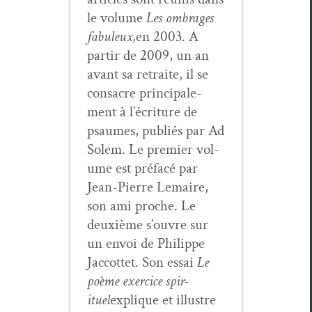
le vol­ume
Les ombrages
fab­uleux,
en 2003. A
par­tir de 2009, un an
avant sa retraite, il se
con­sacre prin­ci­pale­
ment à l’écriture de
psaumes, pub­liés par Ad
Solem. Le pre­mier vol­
ume est pré­facé par
Jean-Pierre Lemaire,
son ami proche. Le
deux­ième s’ouvre sur
un envoi de Philippe
Jac­cot­tet. Son essai
Le
poème exer­ci­ce spir­
ituel
explique et illus­tre