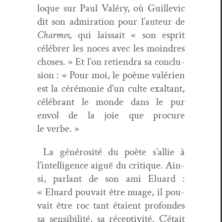
loque sur Paul Valéry, où Guille­vic
dit son admi­ra­tion pour l’auteur de
Charmes,
qui lais­sait « son esprit
célébr­er les noces avec les moin­dres
choses. » Et l’on retien­dra sa con­clu­
sion : « Pour moi, le poème valérien
est la céré­monie d’un culte exal­tant,
célébrant le monde dans le pur
envol de la joie que pro­cure
le verbe. »
La générosité du poète s’allie à
l’intelligence aiguë du cri­tique. Ain­
si, par­lant de son ami Elu­ard :
« Elu­ard pou­vait être nuage, il pou­
vait être roc tant étaient pro­fondes
sa sen­si­bil­ité, sa récep­tiv­ité. C’était